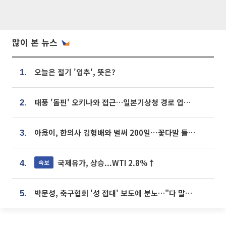
많이 본 뉴스
오늘은 절기 '입추', 뜻은?
1.
태풍 '돌핀' 오키나와 접근…일본기상청 경로 업데이트
2.
아옳이, 한의사 김형배와 벌써 200일⋯꽃다발 들고 "프러포즈 아냐"
3.
국제유가, 상승...WTI 2.8%↑
속보
4.
박문성, 축구협회 '성 접대' 보도에 분노…"다 말아먹으려고 작정했나"
5.