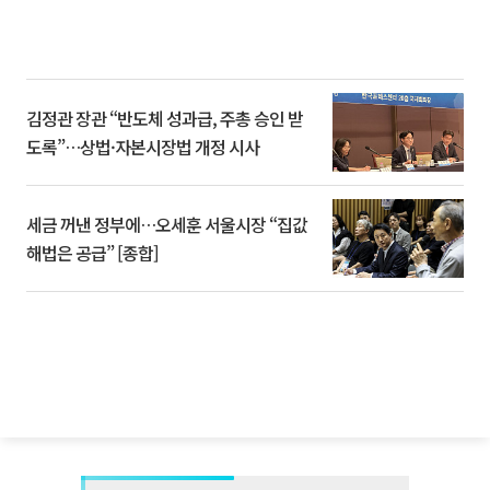
김정관 장관 “반도체 성과급, 주총 승인 받
도록”…상법·자본시장법 개정 시사
세금 꺼낸 정부에…오세훈 서울시장 “집값
해법은 공급” [종합]