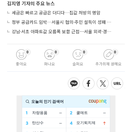
김지영 기자의 주요 뉴스
세금은 빠르고 공급은 더디다…집값 처방의 명암
정부 공급카드 임박…서울시 협의·주민 설득이 성패 가른다
강남·서초 아파트값 오름폭 보합 근접⋯서울 외곽·경기 남부 중심 매수세
0
0
0
0
좋아요
화나요
슬퍼요
추가취재 원해요