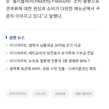
는 ‘헬시플레저(Healthy Pleasure)’ 소비 열풍으로
견과류에 대한 관심과 소비가 다양한 메뉴군에서 꾸
준히 이어지고 있다”고 말했다.
관련 뉴스
이디야커피, 협력사 납품대금 30억원 조기 지급
이디야커피, 에티오피아 참전용사 유가족에 기부금 전달
이디야커피, 뉴트로 열풍에 전통차 2종 판매량 80%↑
블랙록 토큰화 MMF, 유럽 시장 진출∙∙∙스테이블코인 확장
#이디야커피
#이너츠
#견과류
#헬시플레저