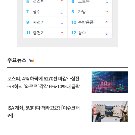
주요뉴스
코스피, 4% 하락에 6270선 마감…삼전
·SK하닉 '와르르' 각각 6%·10%대 급락
ISA 계좌, 5년마다 깨라고요? [이슈크래
커]