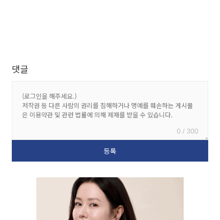
댓글
0 / 300