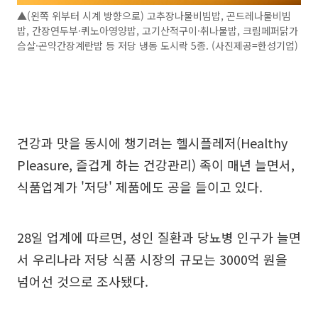
▲(왼쪽 위부터 시계 방향으로) 고추장나물비빔밥, 곤드레나물비빔
밥, 간장연두부·퀴노아영양밥, 고기산적구이·취나물밥, 크림페퍼닭가
슴살·곤약간장계란밥 등 저당 냉동 도시락 5종. (사진제공=한성기업)
건강과 맛을 동시에 챙기려는 헬시플레저(Healthy
Pleasure, 즐겁게 하는 건강관리) 족이 매년 늘면서,
식품업계가 '저당' 제품에도 공을 들이고 있다.
28일 업계에 따르면, 성인 질환과 당뇨병 인구가 늘면
서 우리나라 저당 식품 시장의 규모는 3000억 원을
넘어선 것으로 조사됐다.