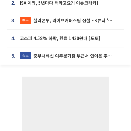
ISA 계좌, 5년마다 깨라고요? [이슈크래커]
2.
실리콘투, 라이브커머스팀 신설…K뷰티 ‘글로벌 판매망’ 확대[K뷰티 라방戰]
단독
3.
코스피 4.58% 하락, 환율 1420원대 [포토]
4.
중부내륙선 여주분기점 부근서 연이은 추돌사고 발생
속보
5.