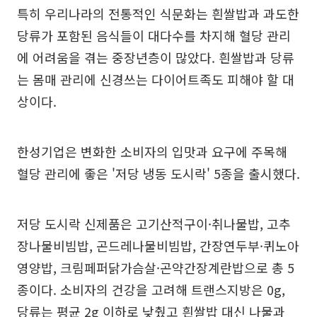
특히 우리나라의 전통적인 식문화는 흰쌀밥과 과도한
당류가 포함된 음식들이 대다수를 차지해 혈당 관리
에 어려움을 겪는 중장년층이 많았다. 흰쌀밥과 당류
는 몸매 관리에 신경쓰는 다이어트족도 피해야 할 대
상이다.
한성기업은 변화한 소비자의 입맛과 요구에 주목해
혈당 관리에 좋은 '저당 냉동 도시락' 5종을 출시했다.
저당 도시락 신제품은 고기산적구이·취나물밥, 고추
장나물비빔밥, 곤드레나물비빔밥, 간장연두부·퀴노아
영양밥, 크림페퍼닭가슴살·곤약간장계란밥으로 총 5
종이다. 소비자의 건강을 고려해 트랜스지방은 0g,
당류는 평균 2g 이하로 낮췄고 흰쌀밥 대신 나물과