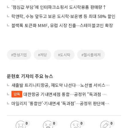
‘점심값 부담’에 인터파크쇼핑서 도시락용품 판매량↑
락앤락, 수능 앞두고 보온 도시락·보온병 등 최대 58% 할인
블랙록 토큰화 MMF, 유럽 시장 진출∙∙∙스테이블코인 확장
#한성기업
#저당
#도시락
#헬시플레저
문현호 기자의 주요 뉴스
새출발 트리니티항공, 재도약 나선다…노선별 서비스 차별화
대한항공 기내면세점 통합…공정위 “독과점 여부 따진다”
단독
마일리지 ‘통합안’·기내면세 ‘독과점’…공정위 판단에 쏠린 눈
0
0
0
0