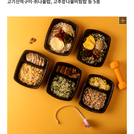
고기산적구이·취나물밥, 고추장나물비빔밥 등 5종