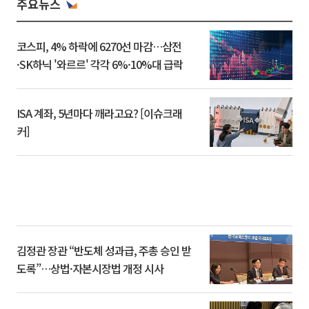
주요뉴스
코스피, 4% 하락에 6270선 마감…삼전
·SK하닉 '와르르' 각각 6%·10%대 급락
ISA 계좌, 5년마다 깨라고요? [이슈크래
커]
김정관 장관 “반도체 성과급, 주총 승인 받
도록”…상법·자본시장법 개정 시사