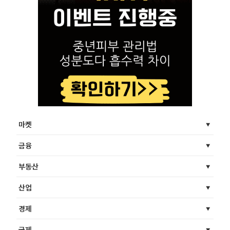
마켓
금융
부동산
산업
경제
국제