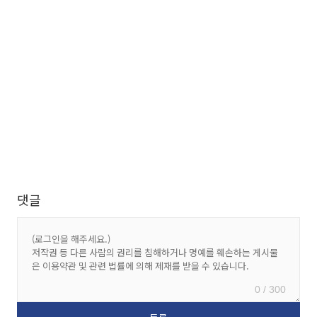
댓글
0 / 300