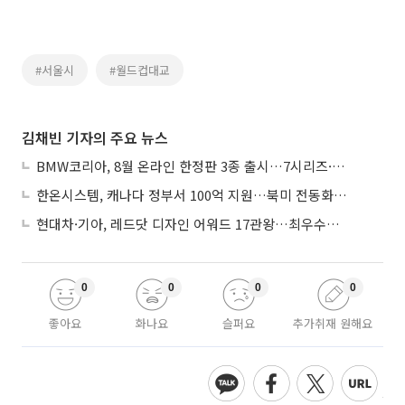
#서울시
#월드컵대교
김채빈 기자의 주요 뉴스
BMW코리아, 8월 온라인 한정판 3종 출시…7시리즈·X7·M340i 투어링
한온시스템, 캐나다 정부서 100억 지원…북미 전동화 시장 가속
현대차·기아, 레드닷 디자인 어워드 17관왕…최우수상 2개 수상
0
0
0
0
좋아요
화나요
슬퍼요
추가취재 원해요