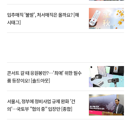
입추매직 '불발', 처서매직은 올까요? [해
시태그]
콘서트 갈 때 응원봉만?⋯'최애' 위한 필수
품 등장이오! [솔드아웃]
서울시, 정부에 정비사업 규제 완화 '건
의'⋯국토부 "협의 중" 입장만 [종합]