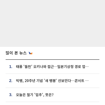
많이 본 뉴스
태풍 '돌핀' 오키나와 접근…일본기상청 경로 업데이트
1.
빅뱅, 20주년 기념 '새 뱅봉' 선보인다⋯콘서트 앞두고 팝업 개최
2.
오늘은 절기 '입추', 뜻은?
3.