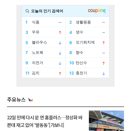
주요뉴스
22일 만에 다시 문 연 홈플러스…정상화 바
쁜데 재고 없어 ‘발동동’[가보니]