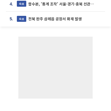
합수본, '통계 조작' 서울·경기·충북 선관위 등 추가 압수수색
속보
4.
전북 완주 삼례읍 공장서 화재 발생
속보
5.