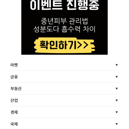
마켓
금융
부동산
산업
경제
국제