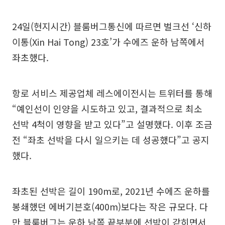
24일(현지시간) 블룸버그통신에 따르면 벌크선 ‘신하
이통(Xin Hai Tong) 23호’가 수에즈 운하 남쪽에서
좌초했다.
항로 서비스 제공업체 레스에이전시는 트위터를 통해
“예인선이 인양을 시도하고 있고, 결과적으로 최소
선박 4척이 영향을 받고 있다”고 설명했다. 이후 조금
전 “좌초 선박을 다시 일으키는 데 성공했다”고 공지
했다.
좌초된 선박은 길이 190m로, 2021년 수에즈 운하를
봉쇄했던 에버기븐호(400m)보다는 작은 규모다. 다
만 블룸버그는 운하 남쪽 끝부분에 선박이 갇히면서