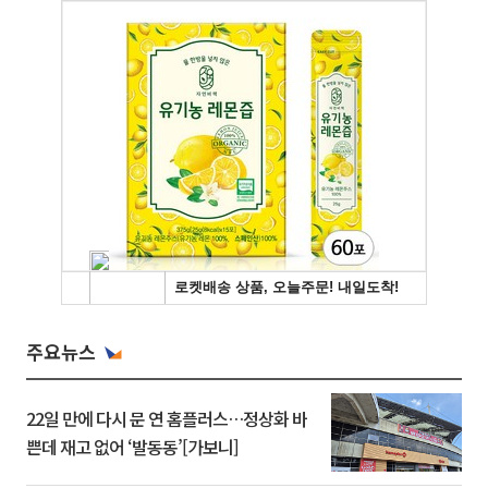
주요뉴스
22일 만에 다시 문 연 홈플러스…정상화 바
쁜데 재고 없어 ‘발동동’[가보니]