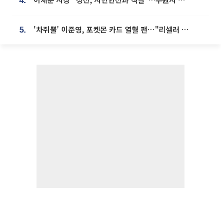
4.
'차쥐뿔' 이준영, 포켓몬 카드 열혈 팬⋯"리셀러 처단할 것"
5.