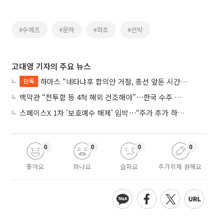
#수에즈
#운하
#좌초
#선박
고대영 기자의 주요 뉴스
하마스 “네타냐후 합의안 거절, 총선 앞둔 시간 끌기”
단독
백악관 “전투함 등 4척 해외 건조해야”⋯한국 수주 기대
스페이스X 1차 '보호예수 해제' 임박⋯“주가 추가 하락 가능성”
0
0
0
0
좋아요
화나요
슬퍼요
추가취재 원해요