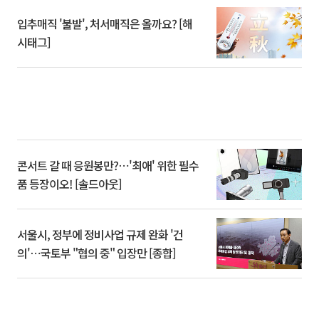
입추매직 '불발', 처서매직은 올까요? [해
시태그]
콘서트 갈 때 응원봉만?⋯'최애' 위한 필수
품 등장이오! [솔드아웃]
서울시, 정부에 정비사업 규제 완화 '건
의'⋯국토부 "협의 중" 입장만 [종합]