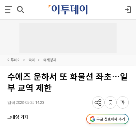
이투데이
국제
국제경제
수에즈 운하서 또 화물선 좌초…일
부 교역 제한
입력 2023-05-25 14:23
고대영 기자
구글 선호매체 추가