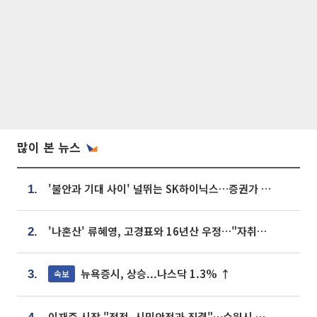
많이 본 뉴스
'불안과 기대 사이' 널뛰는 SK하이닉스…증권가 "HBM4·LTA 기반 펀터멘털 견고"
1.
'나혼산' 류혜영, 고경표와 16년산 우정…"자취방서 부모님과 마주쳐"
2.
뉴욕증시, 상승...나스닥 1.3% ↑
속보
3.
이재준 시장 "정전, 시민안전과 직결"…수원시 비상대응체계 가동