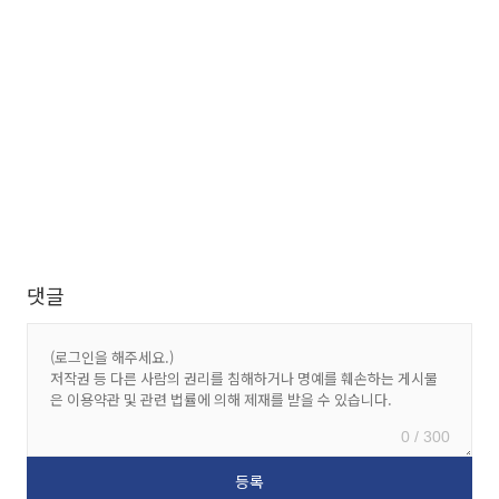
댓글
0 / 300