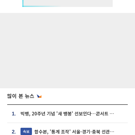
많이 본 뉴스
빅뱅, 20주년 기념 '새 뱅봉' 선보인다⋯콘서트 앞두고 팝업 개최
1.
합수본, '통계 조작' 서울·경기·충북 선관위 등 추가 압수수색
속보
2.