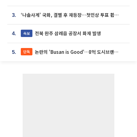
‘나솔사계’ 국화, 결별 후 재등장⋯첫인상 투표 휩쓸고 ‘인기녀’ 등극
3.
전북 완주 삼례읍 공장서 화재 발생
속보
4.
논란의 'Busan is Good'…8억 도시브랜드, 용산 대통령실 CI 업체가 수행
단독
5.