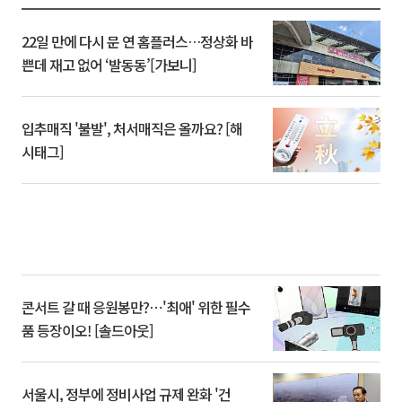
22일 만에 다시 문 연 홈플러스…정상화 바
쁜데 재고 없어 ‘발동동’[가보니]
입추매직 '불발', 처서매직은 올까요? [해
시태그]
콘서트 갈 때 응원봉만?⋯'최애' 위한 필수
품 등장이오! [솔드아웃]
서울시, 정부에 정비사업 규제 완화 '건