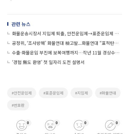
관련 뉴스
화물운송시장서 지입제 퇴출, 안전운임제→표준운임제 개편 추진
공정위, ‘조사방해’ 화물연대 檢고발...화물연대 “표적탄압” 반발
수출·화물운임 부진에 보복여행까지…작년 11월 경상수지 ‘석달만 적자’
‘경험 無도 환영’ 첫 일자리 도전 설명서
#안전운임제
#표준운임제
#지입제
#화물연대
#번호판
0
0
0
0