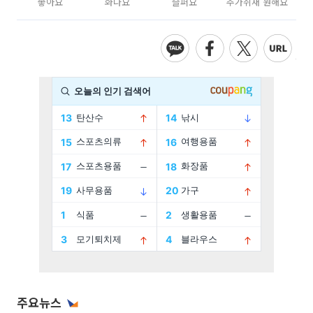
좋아요
화나요
슬퍼요
추가취재 원해요
주요뉴스