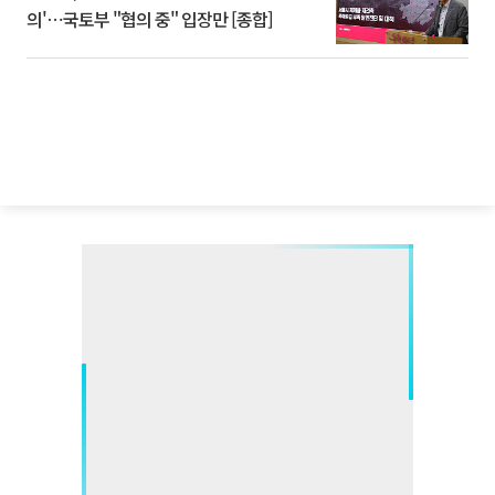
의'⋯국토부 "협의 중" 입장만 [종합]