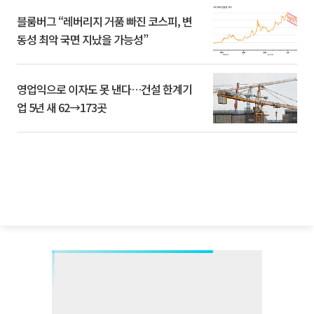
블룸버그 “레버리지 거품 빠진 코스피, 변
동성 최악 국면 지났을 가능성”
영업익으로 이자도 못 낸다…건설 한계기
업 5년 새 62→173곳