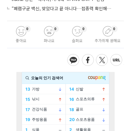
“폐렴구균 백신, 맞았다고 끝 아니다…접종력 확인해야”
0
0
0
0
좋아요
화나요
슬퍼요
추가취재 원해요