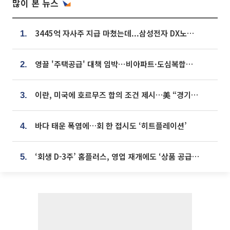
많이 본 뉴스
3445억 자사주 지급 마쳤는데...삼성전자 DX노조, 뒤늦은 '떼쓰기 집회'
1.
영끌 '주택공급' 대책 임박⋯비아파트·도심복합까지 총동원
2.
이란, 미국에 호르무즈 합의 조건 제시…美 “경기 아직 안 끝나” [종합]
3.
바다 태운 폭염에…회 한 접시도 ‘히트플레이션’
4.
‘회생 D-3주’ 홈플러스, 영업 재개에도 ‘상품 공급망’ 복구가 생존 관건
5.