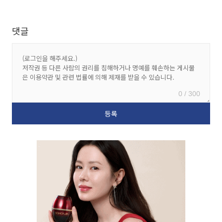
댓글
0 / 300