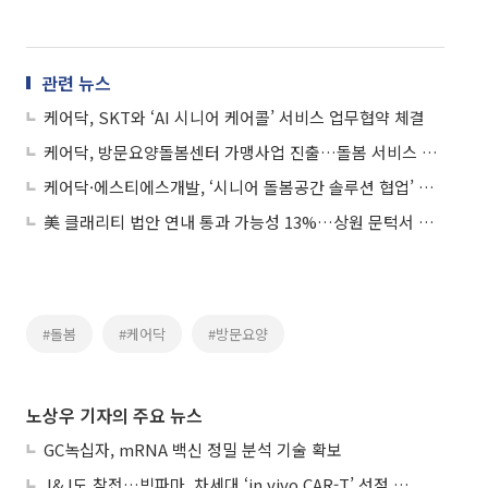
관련 뉴스
케어닥, SKT와 ‘AI 시니어 케어콜’ 서비스 업무협약 체결
케어닥, 방문요양돌봄센터 가맹사업 진출…돌봄 서비스 전국 확대
케어닥·에스티에스개발, ‘시니어 돌봄공간 솔루션 협업’ MOU
美 클래리티 법안 연내 통과 가능성 13%…상원 문턱서 제동
#돌봄
#케어닥
#방문요양
노상우 기자의 주요 뉴스
GC녹십자, mRNA 백신 정밀 분석 기술 확보
J&J도 참전…빅파마, 차세대 ‘in vivo CAR-T’ 선점 경쟁 본격화