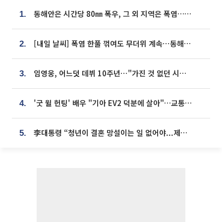
동해안은 시간당 80㎜ 폭우, 그 외 지역은 폭염…‘극과 극 날씨’
1.
[내일 날씨] 폭염 한풀 꺾여도 무더위 계속⋯동해안 이틀 연속 비
2.
임영웅, 어느덧 데뷔 10주년⋯"가진 것 없던 시절, 내 앞엔 20명의 팬뿐"
3.
'굿 윌 헌팅' 배우 "기아 EV2 덕분에 살아"…교통사고 후 안전성 극찬
4.
李대통령 “청년이 결혼 망설이는 일 없어야...제도상 불이익 조사”
5.