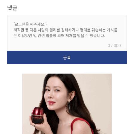
댓글
0 / 300