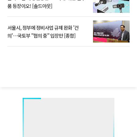
품 등장이오! [솔드아웃]
서울시, 정부에 정비사업 규제 완화 '건
의'⋯국토부 "협의 중" 입장만 [종합]