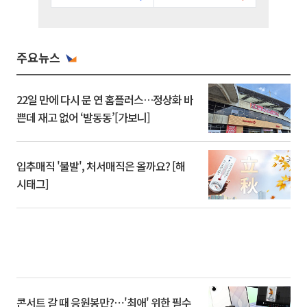
주요뉴스
22일 만에 다시 문 연 홈플러스…정상화 바
쁜데 재고 없어 ‘발동동’[가보니]
입추매직 '불발', 처서매직은 올까요? [해
시태그]
콘서트 갈 때 응원봉만?⋯'최애' 위한 필수