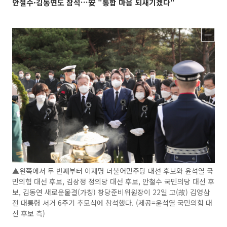
안철수·김동연도 참석…安 "통합 마음 되새기겠다"
▲왼쪽에서 두 번째부터 이재명 더불어민주당 대선 후보와 윤석열 국
민의힘 대선 후보, 김상정 정의당 대선 후보, 안철수 국민의당 대선 후
보, 김동연 새로운물결(가칭) 창당준비위원장이 22일 고(故) 김영삼
전 대통령 서거 6주기 추모식에 참석했다. (제공=윤석열 국민의힘 대
선 후보 측)