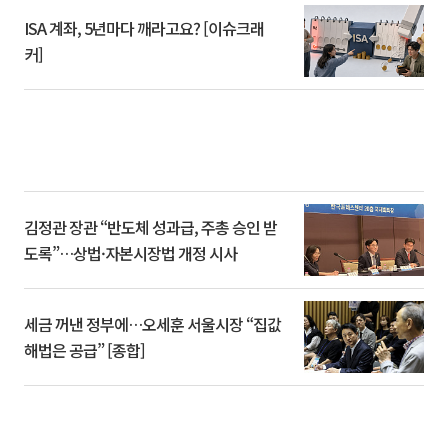
ISA 계좌, 5년마다 깨라고요? [이슈크래
커]
김정관 장관 “반도체 성과급, 주총 승인 받
도록”…상법·자본시장법 개정 시사
세금 꺼낸 정부에…오세훈 서울시장 “집값
해법은 공급” [종합]