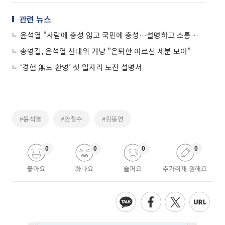
관련 뉴스
윤석열 "사람에 충성 않고 국민에 충성…설명하고 소통하겠다"
송영길, 윤석열 선대위 겨냥 "은퇴한 어르신 세분 모여"
‘경험 無도 환영’ 첫 일자리 도전 설명서
#윤석열
#안철수
#김동연
0
0
0
0
좋아요
화나요
슬퍼요
추가취재 원해요