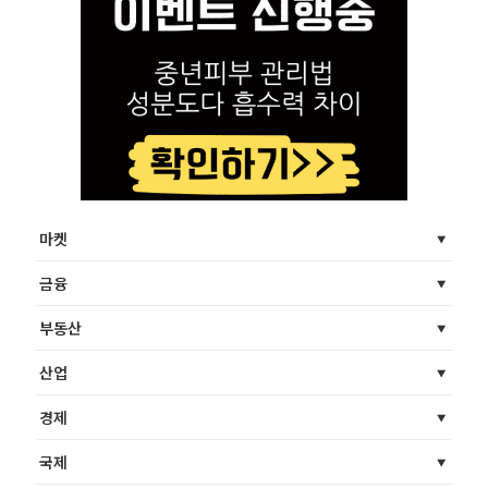
마켓
금융
부동산
산업
경제
국제