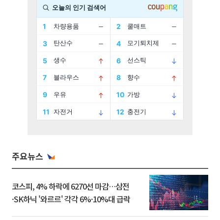
주요뉴스
코스피, 4% 하락에 6270선 마감…삼전
·SK하닉 '와르르' 각각 6%·10%대 급락