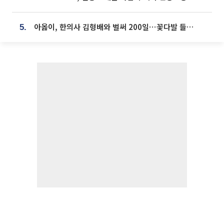
아옳이, 한의사 김형배와 벌써 200일⋯꽃다발 들고 "프러포즈 아냐"
5.