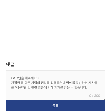
댓글
0 / 300