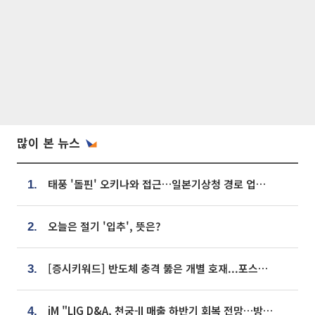
많이 본 뉴스
태풍 '돌핀' 오키나와 접근…일본기상청 경로 업데이트
1.
오늘은 절기 '입추', 뜻은?
2.
[증시키워드] 반도체 충격 뚫은 개별 호재...포스코퓨처엠·에코프로·한화솔루션 '눈길'
3.
iM "LIG D&A, 천궁-II 매출 하반기 회복 전망…방산 톱픽 유지"
4.