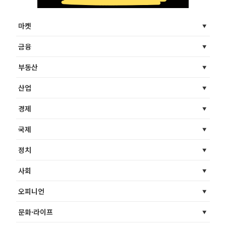
마켓
금융
부동산
산업
경제
국제
정치
사회
오피니언
문화·라이프