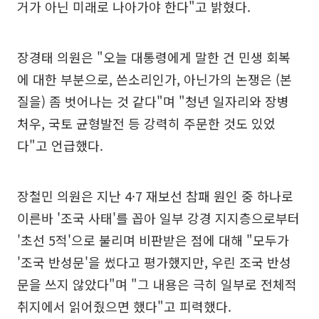
거가 아닌 미래로 나아가야 한다"고 밝혔다.
장경태 의원은 "오늘 대통령에게 말한 건 민생 회복
에 대한 부분으로, 쓴소리인가, 아닌가의 논쟁은 (본
질을) 좀 벗어나는 것 같다"며 "청년 일자리와 장병
처우, 국토 균형발전 등 강력히 주문한 것도 있었
다"고 언급했다.
장철민 의원은 지난 4·7 재보선 참패 원인 중 하나로
이른바 '조국 사태'를 꼽아 일부 강경 지지층으로부터
'초선 5적'으로 불리며 비판받은 점에 대해 "모두가
'조국 반성문'을 썼다고 평가했지만, 우린 조국 반성
문을 쓰지 않았다"며 "그 내용은 극히 일부로 전체적
취지에서 읽어줬으면 했다"고 피력했다.