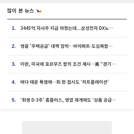
많이 본 뉴스
3445억 자사주 지급 마쳤는데...삼성전자 DX노조, 뒤늦은 '떼쓰기 집회'
1.
영끌 '주택공급' 대책 임박⋯비아파트·도심복합까지 총동원
2.
이란, 미국에 호르무즈 합의 조건 제시…美 “경기 아직 안 끝나” [종합]
3.
바다 태운 폭염에…회 한 접시도 ‘히트플레이션’
4.
‘회생 D-3주’ 홈플러스, 영업 재개에도 ‘상품 공급망’ 복구가 생존 관건
5.