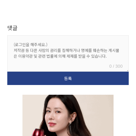
댓글
0 / 300