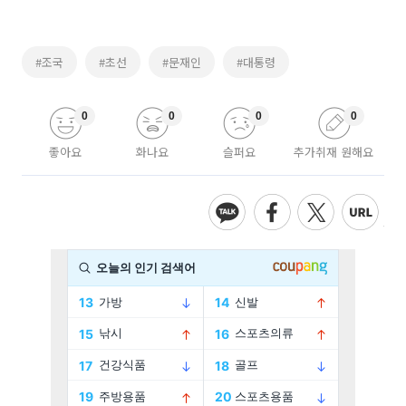
#조국
#초선
#문재인
#대통령
0
0
0
0
좋아요
화나요
슬퍼요
추가취재 원해요