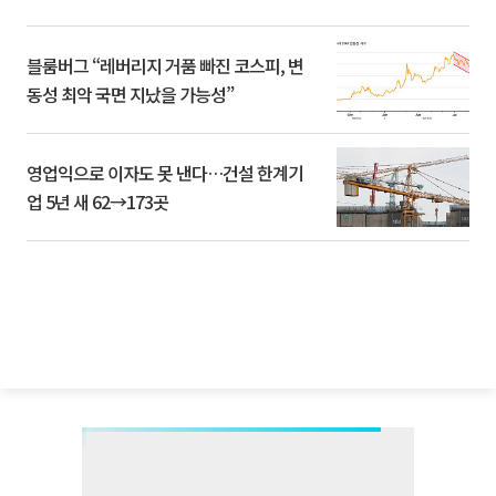
블룸버그 “레버리지 거품 빠진 코스피, 변
동성 최악 국면 지났을 가능성”
영업익으로 이자도 못 낸다…건설 한계기
업 5년 새 62→173곳