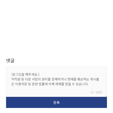
댓글
0 / 300