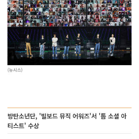
(뉴시스)
방탄소년단, '빌보드 뮤직 어워즈'서 '톱 소셜 아
티스트' 수상