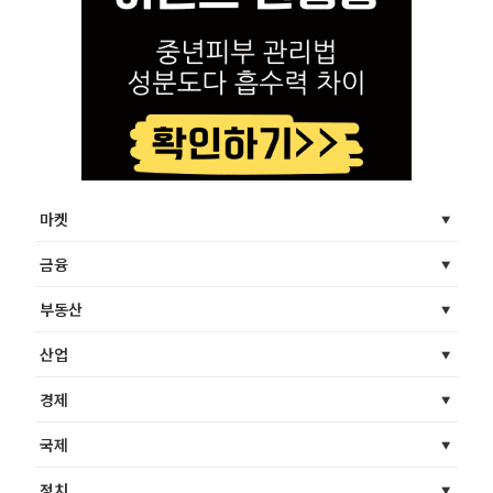
마켓
금융
부동산
산업
경제
국제
정치