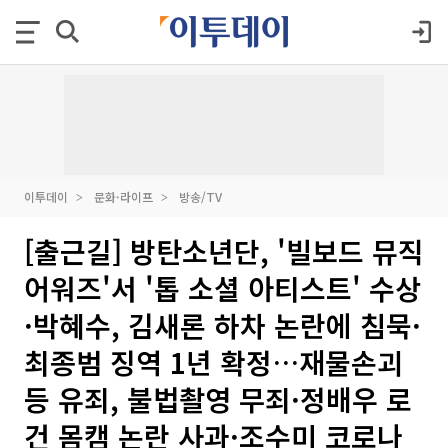
이투데이
문화·라이프
방송/TV
[출근길] 방탄소년단, '빌보드 뮤직
어워즈'서 '톱 소셜 아티스트' 수상
·박혜수, 김새론 하차 논란에 침묵·
최종범 징역 1년 확정…재물손괴
등 유죄, 불법촬영 무죄·정배우 로
건 몸캠 논란 사과·조수미 코로나