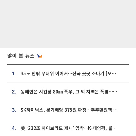
많이 본 뉴스
35도 안팎 무더위 이어져…전국 곳곳 소나기 [오늘 날씨]
1.
동해안은 시간당 80㎜ 폭우, 그 외 지역은 폭염…‘극과 극 날씨’
2.
SK하이닉스, 분기배당 375원 확정…주주환원책 9월로 앞당겨 발표
3.
美 ‘232조 하이브리드 제재’ 임박…K-태양광, 불확실성 털고 날개 다나
4.