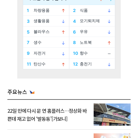
주요뉴스
22일 만에 다시 문 연 홈플러스…정상화 바
쁜데 재고 없어 ‘발동동’[가보니]