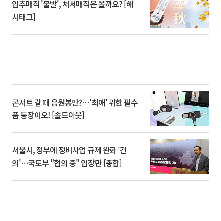
입추매직 '불발', 처서매직은 올까요? [해
시태그]
콘서트 갈 때 응원봉만?⋯'최애' 위한 필수
품 등장이오! [솔드아웃]
서울시, 정부에 정비사업 규제 완화 '건
의'⋯국토부 "협의 중" 입장만 [종합]