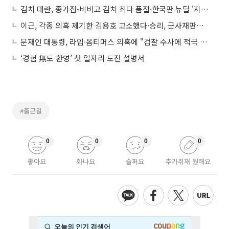
김치 대란, 종가집-비비고 김치 죄다 품절·한국판 뉴딜 '지역 균형' 확장에 75조 外 (경제)
이근, 각종 의혹 제기한 김용호 고소했다·승리, 군사재판서 정준영-유인석 증인채택·'가짜사나이' 정은주 퇴폐업소 출입 의혹에 소방본부 감찰·호날두 코로나19 확진·'동상이몽2' 오지호-은보아 부부 합류 (연예)
문재인 대통령, 라임·옵티머스 의혹에 "검찰 수사에 적극 협조하라"·정부, 수도권 요양병원과 시설 종사자 전수검사 계획 外 (정치)
‘경험 無도 환영’ 첫 일자리 도전 설명서
#출근길
0
0
0
0
좋아요
화나요
슬퍼요
추가취재 원해요