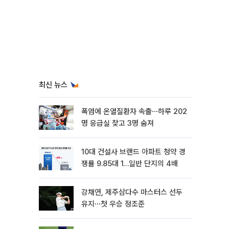
최신 뉴스
폭염에 온열질환자 속출⋯하루 202
명 응급실 찾고 3명 숨져
10대 건설사 브랜드 아파트 청약 경
쟁률 9.85대 1…일반 단지의 4배
강채연, 제주삼다수 마스터스 선두
유지⋯첫 우승 정조준