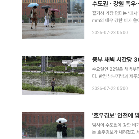
수도권ㆍ강원 폭우⋯
절기상 가장 덥다는 ‘대서
㎜의 매우 강한 비가 쏟
은 체감온도가 35도 안팎까지 오르겠다. 기상청에 따르면 이
2026-07-23 05:00
지방과 제주도는 가끔 구름
중부 새벽 시간당 3
수요일인 22일은 새벽부
다. 반면 남부지방과 제
무더위가 이어지겠다. 기상청에 따르면 이날 전국은 대체로 흐리겠고, 정체전선의 영향으로 곳곳에
2026-07-22 05:00
비가 내리겠다. 중부지방
'호우경보' 인천에
밤사이 수도권에 강한 비
는 호우경보가 내려졌고 서