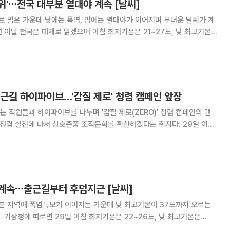
위'⋯전국 대부분 열대야 계속 [날씨]
로 맑은 가운데 낮에는 폭염, 밤에는 열대야가 이어지며 무더운 날씨가 계
 열대야가 나타나는 곳이 많겠다.
근길 하이파이브…'갑질 제로' 청렴 캠페인 앞장
 직원들과 하이파이브를 나누며 '갑질 제로(ZERO)' 청렴 캠페인의 맨
렴 실천에 나서 상호존중 조직문화를 확산하겠다는 취지다. 29일 이투
남시는 이날 오전 8시 30분 시청 누리홀과 정문 출입구에서 신상진 시장
로' 출근길 청렴 캠페인을 펼쳤다.
계속⋯출근길부터 후덥지근 [날씨]
부분 지역에 폭염특보가 이어지는 가운데 낮 최고기온이 37도까지 오르는
기온은
은 기온을 보이겠다. 밤에도 기온이 25도 이상 유지되는 지역이 많아 열대