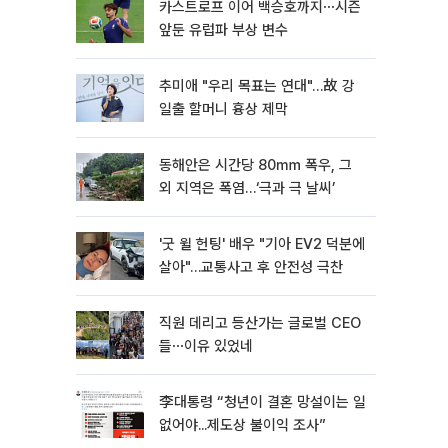
카스트로프 이어 백승호까지⋯시즌
앞둔 유럽파 부상 변수
추미애 "우리 목표는 연대"…故 강
일출 할머니 흉상 제막
동해안은 시간당 80㎜ 폭우, 그
외 지역은 폭염…‘극과 극 날씨’
'굿 윌 헌팅' 배우 "기아 EV2 덕분에
살아"…교통사고 후 안전성 극찬
직원 데리고 등산가는 글로벌 CEO
들⋯이유 있었네
李대통령 “청년이 결혼 망설이는 일
없어야...제도상 불이익 조사”