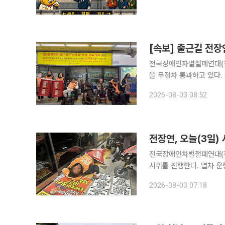
[속보] 출근길 전장
전국장애인차별철폐연대(전
을 무정차 통과하고 있다. 서울교통공사는 3일 오전 '또따' 앱과 안전재난문자를 통해 “현재 집회시
위로 인해 4호선 혜화역 
2026-08-03 08:52
혔다. 전장연은 이날 
전장연, 오늘(3일)
전국장애인차별철폐연대(전
시위를 진행한다. 열차 
상된다. 전장연은 SNS X 공지를 통해 이날 오전 8시 혜화역 동대문역 방향 5-4 승강장에서 ‘제70
2026-08-03 07:18
차 출근길 지하철 함께 탑