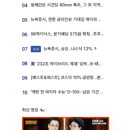
동해안은 시간당 80㎜ 폭우, 그 외 지역은 폭염…‘극과 극 날씨’
04
뉴욕증시, 연준 금리인상 기대감 꺾이자 상승...S&P500 사상 최고치 [종합]
05
SK하이닉스, 분기배당 375원 확정…주주환원책 9월로 앞당겨 발표
06
뉴욕증시, 상승...나스닥 1.3% ↑
07
속보
08
美 ‘232조 하이브리드 제재’ 임박…K-태양광, 불확실성 털고 날개 다나
[베스트&워스트] 코스닥 10% 급반등…본느, 최대주주 변경 기대에 270% 폭등
09
'개편 전 마지막 수능' D-100⋯남은 기간 성적 올릴 전략은
10
최신 영상