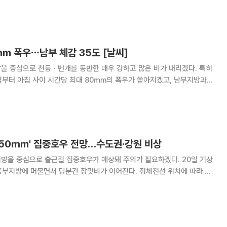
0분을 기해 인천 강화군에 호우경보를 발효했다. 인천에서는 강화군을 제외한
려졌다. 경기 부천·김포·동두천·연천·
㎜ 폭우⋯남부 체감 35도 [날씨]
을 중심으로 천둥ㆍ번개를 동반한 매우 강하고 많은 비가 내리겠다. 특히
벽부터 아침 사이 시간당 최대 80㎜의 폭우가 쏟아지겠고, 남부지방과
 가운데 체감온도가 35도 안팎까지 오르겠다. 기상청에 따르면 이
대부분 지역에 비가 내리겠다. 다만 남부지방은
 150㎜' 집중호우 전망…수도권·강원 비상
을 중심으로 출근길 집중호우가 예상돼 주의가 필요하겠다. 20일 기상
중부지방에 머물면서 당분간 장맛비가 이어진다. 정체전선 위치에 따라 중
 남부지방에는 소강상태를 보이는 곳이 많겠다. 인천과 경기북부는 21일
시간당 50∼80㎜의 매우 강한 비가 내릴 전망