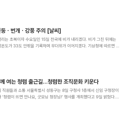
 이어지겠다. 기상청에 따르면 이날 수도권과 강원도는
구름이 많겠고, 충청권과 남부지방, 제주도는 대체로 흐리겠다. 오전에
천둥ㆍ번개ㆍ강풍 주의 [날씨]
리는 초복이자 수요일인 15일 전국에 비가 내리겠다. 비가 그친 뒤에는
 33도 안팎을 기록하며 무더위가 이어지겠다. 기상청에 따르면 이
, 전국에 내리던 비는 오후까지 이어지겠다. 특히 중부지방과 전라권을
개를 동반한 매우 강한 비가 내리는 곳이 있겠
함께 여는 청렴 출근길…청렴한 조직문화 키운다
는 8일 구청사 1층에서 신임 구청장이
 ‘청렴이 뜨면 만나요, 굿모닝 청장님!’ 행사를 개최했다고 9일 밝혔다.
출범과 함께 새롭게 취임한 유보화 성동구청장이 직원들 출근길에 깜짝 등
를 전하고, 자유로운 소통을 통해