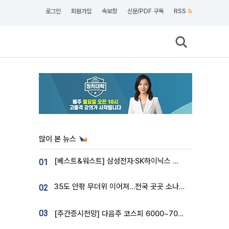
로그인
회원가입
속보창
신문/PDF 구독
RSS
많이 본 뉴스
[베스트&워스트] 삼성전자·SK하이닉스 밀린 한 주…상상인증권은 85% 급등
01
35도 안팎 무더위 이어져…전국 곳곳 소나기 [오늘 날씨]
02
03
[주간증시전망] 다음주 코스피 6000~7000⋯“外人 수급은 정책이 변수”