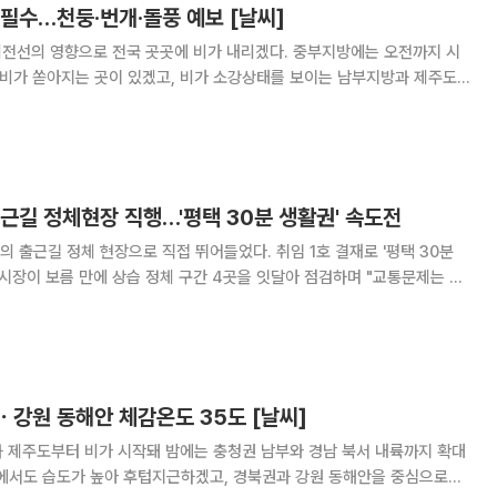
필수…천둥·번개·돌풍 예보 [날씨]
체전선의 영향으로 전국 곳곳에 비가 내리겠다. 중부지방에는 오전까지 시
 비가 쏟아지는 곳이 있겠고, 비가 소강상태를 보이는 남부지방과 제주도
우리나라 부근을
전선 장마의 영향으로 22일까지 전국에 비가
근길 정체현장 직행…'평택 30분 생활권' 속도전
체 현장으로 직접 뛰어들었다. 취임 1호 결재로 '평택 30분
 시장이 보름 만에 상습 정체 구간 4곳을 잇달아 점검하며 "교통문제는 책
제나 현장에 있다"고 강조했다. 취임 후 첫 결재로 교통전담TF
난 해소에 강한 의지를 보인 행
ㆍ강원 동해안 체감온도 35도 [날씨]
 제주도부터 비가 시작돼 밤에는 충청권 남부와 경남 북서 내륙까지 확대
역에서도 습도가 높아 후텁지근하겠고, 경북권과 강원 동해안을 중심으로는