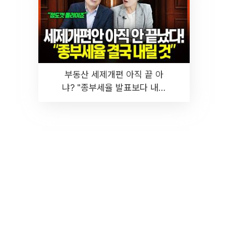
부동산 세제개편 아직 끝 아
냐? "종부세율 발표보다 내릴
것" 장기거주·양도세 전망 I 집
땅지성 I 김인만, 진미윤