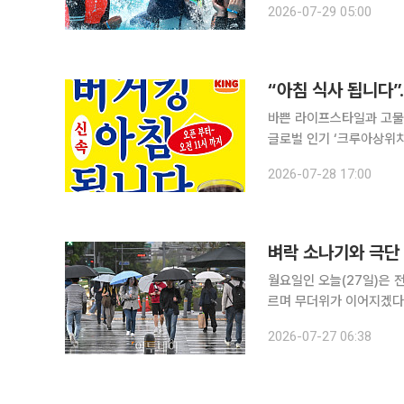
2026-07-29 05:00
야가
“아침 식사 됩니다”
바쁜 라이프스타일과 고물가
글로벌 인기 ‘크루아상위치
인업 강화롯데리아, 라이스버거·
2026-07-28 17:00
푸드(QSR) 브랜드들이 
벼락 소나기와 극단
월요일인 오늘(27일)은 
르며 무더위가 이어지겠다
기가 내리는 곳이 있겠다. 기상청에 따르면 이날 중부지방과 경북 북부는 구름이 많겠고, 그 밖의 남
2026-07-27 06:38