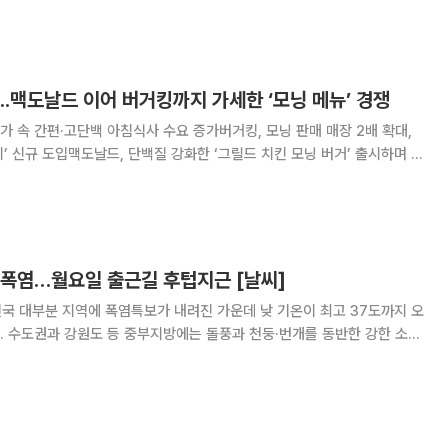
 나타날 전망이다. 전국 대부분 지역에는 최고체감온도가 33도
...맥도날드 이어 버거킹까지 가세한 ‘모닝 메뉴’ 경쟁
 속 간편·고단백 아침식사 수요 증가버거킹, 모닝 판매 매장 2배 확대,
’ 신규 도입맥도날드, 단백질 강화한 ‘그릴드 치킨 모닝 버거’ 출시하며 라
에그번 활용한 ‘리아모닝’으로 맞춤형 혜택 제공 국내 주요 패스트
아침 시간대 영업 매장을 늘리고 신메뉴
 폭염…월요일 출근길 후텁지근 [날씨]
전국 대부분 지역에 폭염특보가 내려진 가운데 낮 기온이 최고 37도까지 오
. 수도권과 강원도 등 중부지방에는 돌풍과 천둥·번개를 동반한 강한 소나
부지방과 제주도는 대체로 맑겠다. 오전 5시 현재 일부 수도