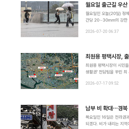
월요일 출근길 우산 
월요일인 오늘(20일) 정
간당 20∼30㎜의 강한
는 무더위가 이어질 전망이다. 기상청은 이날 오전 4시 40분 발표한 단기예보에서 
2026-07-20 06:37
남북으로 오르내리는 정체
최원용 평택시장, 출
최원용 평택시장이 시민들의 출근길 정
생활권' 전담팀을 꾸린 최
상 위에서만 해결할 수 없다. 답은 언
2026-07-17 09:52
구성을 지시하며 지역 교통
남부 비 확대⋯경북
목요일인 16일은 전라권과
되겠다. 비가 내리는 지