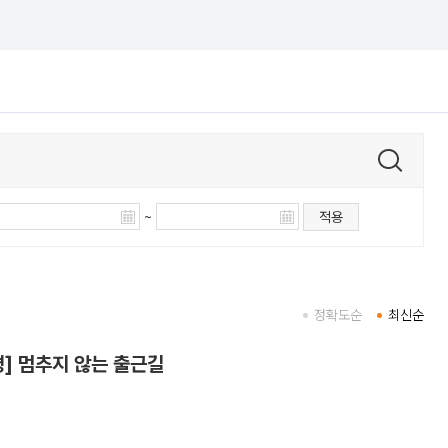
~
적용
정확도순
최신순
평] 멈추지 않는 출근길