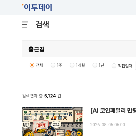
검색
전체
1주
1개월
1년
직접입력
검색결과 총
5,124
건
[AI 코인패밀리 만
2026-08-06 06:00