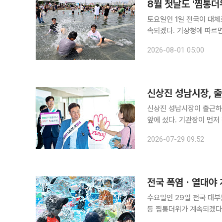
8월 첫날도 '찜통더
토요일인 1일 전국이 대체
속되겠다. 기상청에 따르면 이날 전국은 대체로 맑겠으며 아침 최저기온은 21~27도, 낮 최고기온은
30~35도로 예상된다. 밤사이 기온이 충분히 떨어지지 않으면서 전국 대부분 지역에서는 밤 최저기
2026-08-01 05:00
온이 25도 이상 유지되는
신상진 성남시장, 출
신상진 성남시장이 출근하는
앞에 섰다. 기관장이 먼저 청
데이 취재를 종합하면, 성
2026-07-29 09:52
이 직원들과 함께 '갑질 제
전국 폭염ㆍ열대야 
수요일인 29일 전국 대
등 찜통더위가 계속되겠다. 기상청에 따르면 29일 아침 최저기온은 22~26도, 낮 최고
32~37도로 평년보다 높