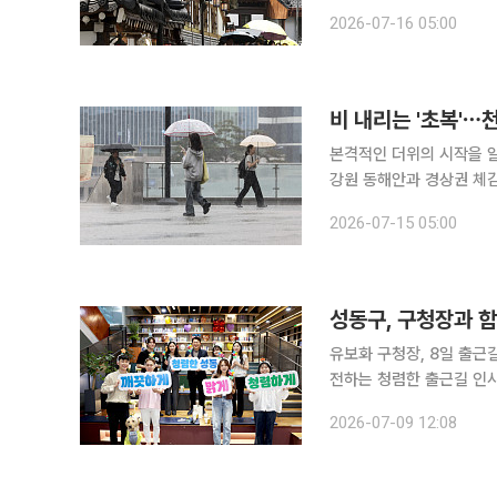
체감온도가 35도 안팎까지 오르는 무더위가
2026-07-16 05:00
비 내리는 '초복'⋯
본격적인 더위의 시작을 알
강원 동해안과 경상권 체감온도가
날 전국은 대체로 흐리겠고
2026-07-15 05:00
중심으로 돌풍과 천둥ㆍ번
성동구, 구청장과 
유보화 구청장, 8일 출근길 직원들과 소통 서울특별시 성동구
전하는 청렴한 출근길 인사
이번 행사는 민선 제9기 
2026-07-09 12:08
장해 응원과 격려의 메시지