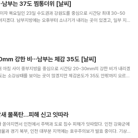
남부는 37도 찜통더위 [날씨]
’이자 목요일인 23일 수도권과 강원도를 중심으로 시간당 최대 30~50
아지겠다. 남부지방에는 오후부터 소나기가 내리는 곳이 있겠고, 일부 지역
날 중부지방은 대체로 흐리겠고, 남부
이 많겠다. 중부지방과 경북 중ㆍ북부 내륙,
0㎜ 강한 비⋯남부는 체감 35도 [날씨]
터 아침 사이 중부지방을 중심으로 시간당 20~30㎜의 강한 비가 내리겠
주도는 소강상태를 보이는 곳이 많겠지만 체감온도가 35도 안팎까지 오르는
에는 돌풍과 천둥ㆍ번개를 동반한 강한 비가 예상
 밤새 물폭탄…피해 신고 잇따라
가 쏟아지면서 인천에서 주택과 도로 침수 피해가 잇따랐다. 인천 강화군에
울과 경기 북부, 인천 대부분 지역에는 호우주의보가 발효 중이다. 기상