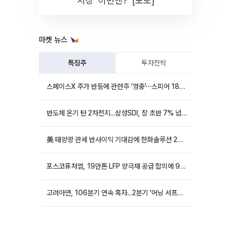
시장 '이번엔?' [포토]
마켓 뉴스
특징주
투자전략
스페이스X 주가 반등에 관련주 ‘껑충’⋯스피어 18%ㆍ에이치브이엠 12%↑
반도체 온기 탄 2차전지...삼성SDI, 장 초반 7% 넘게 껑충
美 태양광 관세 반사이익 기대감에 한화솔루션 20%대·OCI홀딩스 14%대 급등
포스코퓨처엠, 19만톤 LFP 양극재 공급 합의에 9%대 강세
고려아연, 106분기 연속 흑자...2분기 '어닝 서프라이즈'에 장 초반 12%대 강세