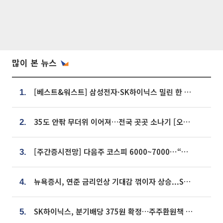
많이 본 뉴스
[베스트&워스트] 삼성전자·SK하이닉스 밀린 한 주…상상인증권은 85% 급등
1.
35도 안팎 무더위 이어져…전국 곳곳 소나기 [오늘 날씨]
2.
[주간증시전망] 다음주 코스피 6000~7000⋯“外人 수급은 정책이 변수”
3.
뉴욕증시, 연준 금리인상 기대감 꺾이자 상승...S&P500 사상 최고치 [종합]
4.
SK하이닉스, 분기배당 375원 확정…주주환원책 9월로 앞당겨 발표
5.