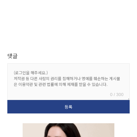
댓글
0 / 300