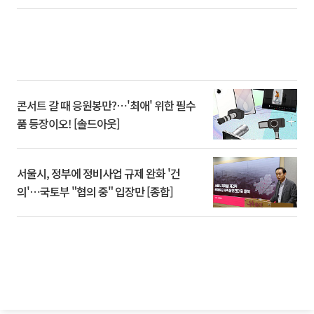
콘서트 갈 때 응원봉만?⋯'최애' 위한 필수
품 등장이오! [솔드아웃]
서울시, 정부에 정비사업 규제 완화 '건
의'⋯국토부 "협의 중" 입장만 [종합]