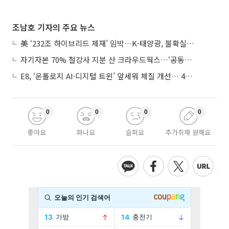
조남호 기자의 주요 뉴스
美 ‘232조 하이브리드 제재’ 임박…K-태양광, 불확실성 털고 날개 다나
자기자본 70% 철강사 지분 산 크라우드웍스…‘공동경영’으로 AI 시너지 낼까
E8, ‘온톨로지 AI·디지털 트윈’ 앞세워 체질 개선… 4분기 흑자전환 총력
0
0
0
0
좋아요
화나요
슬퍼요
추가취재 원해요