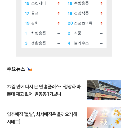
주요뉴스
22일 만에 다시 문 연 홈플러스…정상화 바
쁜데 재고 없어 ‘발동동’[가보니]
입추매직 '불발', 처서매직은 올까요? [해
시태그]