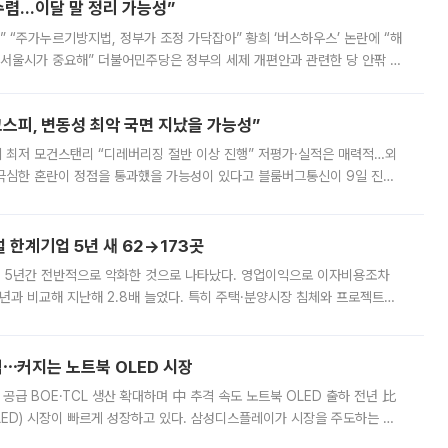
수렴…이달 말 정리 가능성”
없어” “주가누르기방지법, 정부가 조정 가닥잡아” 황희 ‘버스하우스’ 논란에 “해
 서울시가 중요해” 더불어민주당은 정부의 세제 개편안과 관련한 당 안팎 의
에 나서겠다고 예고했다. 민주당은 8월 말 당정 조율을 거친 개편안이
스피, 변동성 최악 국면 지났을 가능성”
 만에 최저 모건스탠리 “디레버리징 절반 이상 진행” 저평가·실적은 매력적…외
든 극심한 혼란이 정점을 통과했을 가능성이 있다고 블룸버그통신이 9일 진단
가 상당 부분 정리된 데다 금융당국의 규제 강화로 고위험 상품 거래도 급감
한계기업 5년 새 62→173곳
 5년간 전반적으로 악화한 것으로 나타났다. 영업이익으로 이자비용조차
년과 비교해 지난해 2.8배 늘었다. 특히 주택·분양시장 침체와 프로젝트파
 악화가 두드러졌다. 9일 한국건설산업연구원은 ‘2025년 건설업 외감기업
격⋯커지는 노트북 OLED 시장
 공급 BOE·TCL 생산 확대하며 中 추격 속도 노트북 OLED 출하 전년 比
ED) 시장이 빠르게 성장하고 있다. 삼성디스플레이가 시장을 주도하는 가
 확대에 나서면서 노트북 OLED 시장을 둘러싼 경쟁이 치열해지고 있다. 9