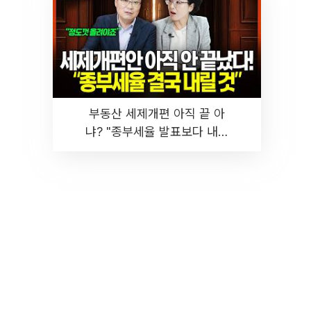
부동산 세제개편 아직 끝 아
냐? "종부세율 발표보다 내릴
것" 장기거주·양도세 전망 I 집
땅지성 I 김인만, 진미윤