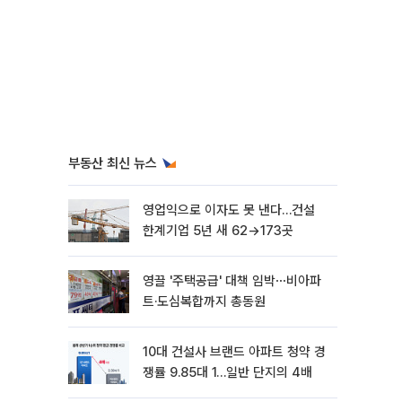
부동산 최신 뉴스
영업익으로 이자도 못 낸다…건설
한계기업 5년 새 62→173곳
영끌 '주택공급' 대책 임박⋯비아파
트·도심복합까지 총동원
10대 건설사 브랜드 아파트 청약 경
쟁률 9.85대 1…일반 단지의 4배