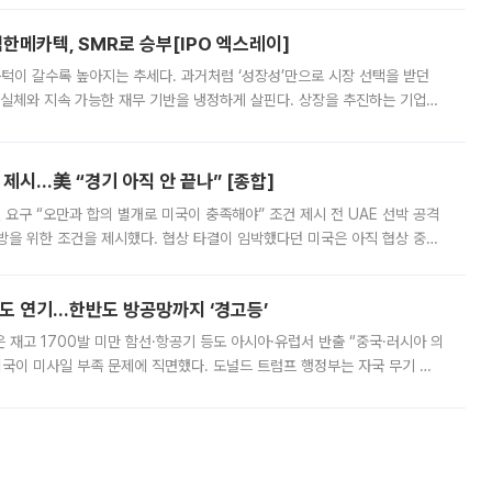
한메카텍, SMR로 승부[IPO 엑스레이]
 문턱이 갈수록 높아지는 추세다. 과거처럼 ‘성장성’만으로 시장 선택을 받던
 실체와 지속 가능한 재무 기반을 냉정하게 살핀다. 상장을 추진하는 기업들
를 입증해야 하는 시험대에 섰다. 본지는 상장을 앞둔 기업의 기술 경쟁
제시…美 “경기 아직 안 끝나” [종합]
 요구 “오만과 합의 별개로 미국이 충족해야” 조건 제시 전 UAE 선박 공격
방을 위한 조건을 제시했다. 협상 타결이 임박했다던 미국은 아직 협상 중이
현지시간) 모하마드 바게르 졸가드르 이란 최고국가안보회의 사무총장은 타
품도 연기…한반도 방공망까지 ‘경고등’
은 재고 1700발 미만 함선·항공기 등도 아시아·유럽서 반출 “중국·러시아 의
미국이 미사일 부족 문제에 직면했다. 도널드 트럼프 행정부는 자국 무기 공
 국가들로 향하던 납품마저 연기되고 있는 것으로 전해졌다. 전문가가 중국