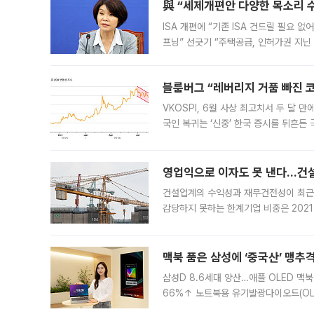
與 “세제개편안 다양한 목소리 
ISA 개편에 “기존 ISA 건드릴 필요 
프닝” 선긋기 “주택공급, 인허가권 지닌
견을 수렴해 당정과 개편안에 대한 조율
블룸버그 “레버리지 거품 빠진 코
VKOSPI, 6월 사상 최고치서 두 달
국인 복귀는 ‘신중’ 한국 증시를 뒤흔
했다. 대규모 반대매매로 레버리지 투자
영업익으로 이자도 못 낸다…건설 
건설업계의 수익성과 재무건전성이 최근
감당하지 못하는 한계기업 비중은 2021
이낸싱(PF) 부담이 집중된 건축 부문의
경영
맥북 품은 삼성에 ‘중국산’ 맹추
삼성D 8.6세대 양산…애플 OLED 맥북
66%↑ 노트북용 유기발광다이오드(OL
운데 중국 BOE와 TCL CSOT도 생산