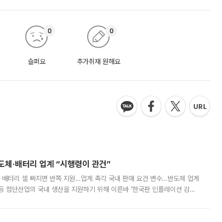
0
0
슬퍼요
추가취재 원해요
반도체·배터리 업계 “시행령이 관건”
 배터리 셀 빠지면 반쪽 지원…업계 촉각 국내 판매 요건 변수…반도체 업계
등 첨단산업의 국내 생산을 지원하기 위해 이른바 ‘한국판 인플레이션 감축
를 신설했지만, 업계에서는 세부 지원 대상에 따라 정책 효과가 크게 달라