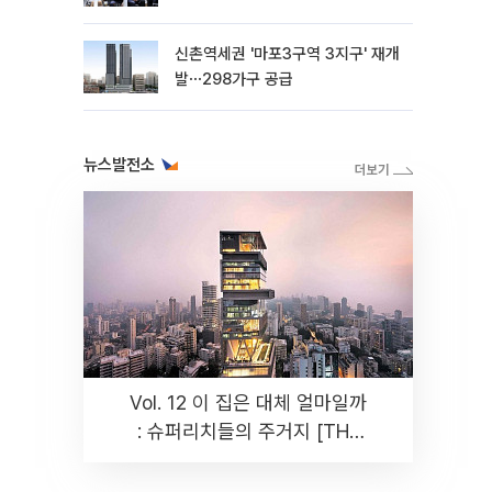
신촌역세권 '마포3구역 3지구' 재개
발⋯298가구 공급
뉴스발전소
Vol. 12 이 집은 대체 얼마일까
: 슈퍼리치들의 주거지 [THE
RARE]