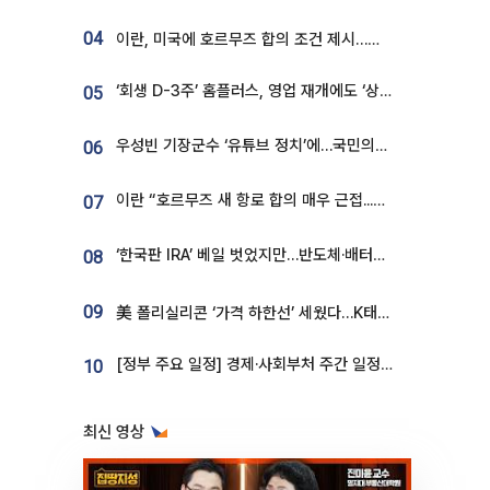
04
이란, 미국에 호르무즈 합의 조건 제시…美 “경기 아직 안 끝나” [종합]
‘회생 D-3주’ 홈플러스, 영업 재개에도 ‘상품 공급망’ 복구가 생존 관건
05
우성빈 기장군수 ‘유튜브 정치’에…국민의힘 군의원들 집단 반발
06
이란 “호르무즈 새 항로 합의 매우 근접...미국 배상 먼저”
07
‘한국판 IRA’ 베일 벗었지만…반도체·배터리 업계 “시행령이 관건”
08
09
美 폴리실리콘 ‘가격 하한선’ 세웠다…K태양광 수혜 기대
[정부 주요 일정] 경제·사회부처 주간 일정 (8월 10일 ~ 8월 14일)
10
최신 영상