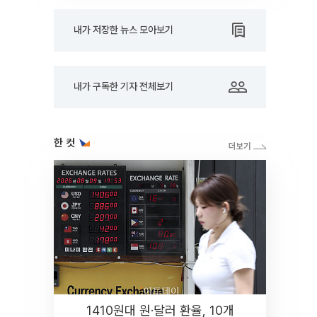
내가 저장한 뉴스 모아보기
내가 구독한 기자 전체보기
한 컷
1410원대 원·달러 환율, 10개