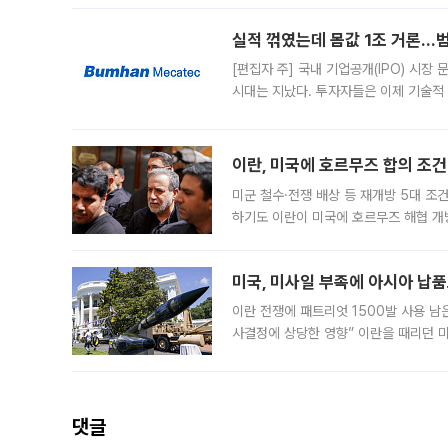
일 업계에 따르면 삼성
실적 꺾였는데 몸값 1조 거론…범
[편집자 주] 국내 기업공개(IPO) 시장
시대는 지났다. 투자자들은 이제 기술적
은 거시경제 불확실성 속에 실적과 성과
이란, 미국에 호르무즈 합의 조건 
미군 철수·전쟁 배상 등 재개방 5대 조건
하기도 이란이 미국에 호르무즈 해협 개
라며 조심스러운 반응을 보였다. 8일(
미국, 미사일 부족에 아시아 납
이란 전쟁에 패트리엇 1500발 사용 남
사결정에 상당한 영향” 이란을 때리던 
급에 문제가 없다고 해명했지만, 아시아
댓글