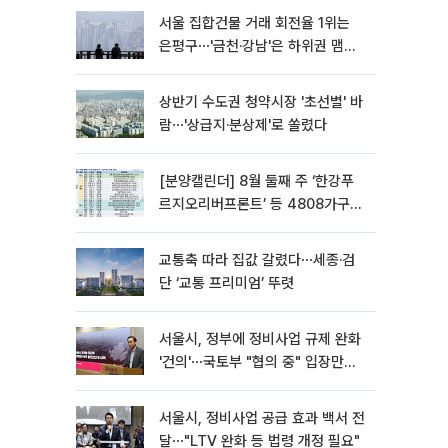
서울 집합건물 거래 회전율 1위는
은평구⋯'금천·강남'은 하위권 맴돌
아
상반기 수도권 청약시장 '초선별' 바
람⋯'상급지·분상제'로 쏠렸다
[분양캘린더] 8월 둘째 주 ‘한강푸
르지오리버프론트’ 등 4808가구
분양
교통축 따라 집값 갈렸다⋯세종·검
단 ‘교통 프리미엄’ 뚜렷
서울시, 정부에 정비사업 규제 완화
'건의'⋯국토부 "협의 중" 입장만
[종합]
서울시, 정비사업 공급 효과 백서 전
달⋯"LTV 완화 등 법령 개정 필요"