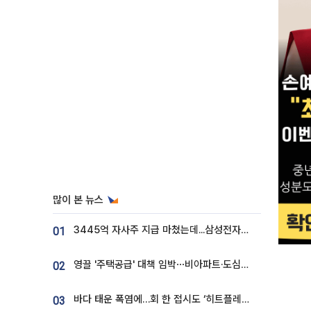
많이 본 뉴스
3445억 자사주 지급 마쳤는데...삼성전자 DX노조, 뒤늦은 '떼쓰기 집회'
01
영끌 '주택공급' 대책 임박⋯비아파트·도심복합까지 총동원
02
바다 태운 폭염에…회 한 접시도 ‘히트플레이션’
03