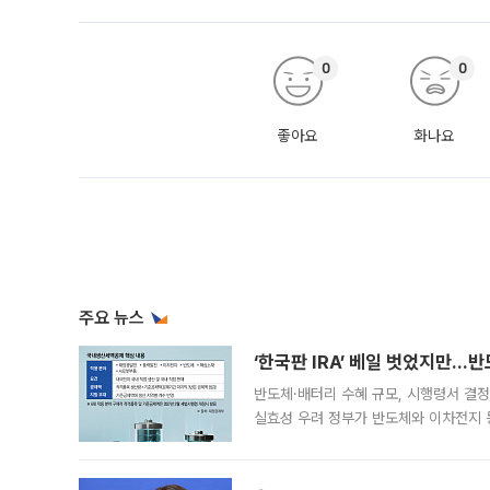
0
0
좋아요
화나요
주요 뉴스
‘한국판 IRA’ 베일 벗었지만…
반도체·배터리 수혜 규모, 시행령서 결정
실효성 우려 정부가 반도체와 이차전지 
법(IRA)’으로 불리는 국내생산세액공제