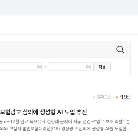
~
적용
정확도순
최신순
보험광고 심의에 생성형 AI 도입 추진
공고⋯12월 완료 목표유사 결정례·금지어 자동 점검⋯“업무 보조 역할” 손
의와 보험사·법인보험대리점(GA) 영상광고 심의에 생성형 AI를 도입한
고 심의기준을 토대로 유사 결정례와 점검 항목을 제시해 심의 속도와 정확