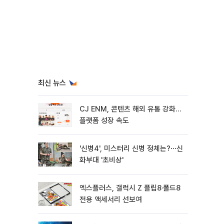
최신 뉴스
CJ ENM, 콘텐츠 해외 유통 강화…
플랫폼 성장 속도
'신병4', 미스터리 신병 정체는?⋯신
화부대 '초비상'
엑스플러스, 갤럭시 Z 플립8·폴드8
전용 액세서리 선보여