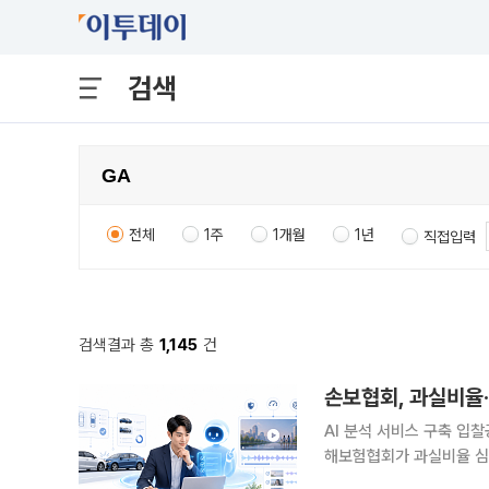
검색
전체
1주
1개월
1년
직접입력
검색결과 총
1,145
건
손보협회, 과실비율·
AI 분석 서비스 구축 입찰
해보험협회가 과실비율 심
다. 과거 심의 사례와 광