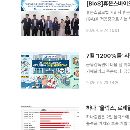
[BioS]휴온스바이오
휴온스글로벌 자회사 휴온스
(GA)을 적응증으로 하는
는 ‘2026년 제1차 국가
2026-06-24 15:01
온스바이오파마는 KDDF
금융감독원이 다음 달 확대
기해달라고 주문했다. 금감원은 23일 서울 종로구 금융감독원 연수원에서 보험회사 감사부서 임직
원 100여명을 대상으로 
2026-06-23 14:20
존 보험회사 감사 담당 
하나 "올릭스, 로
하나증권은 2일 올릭스에 
플랫폼 가치와 후속 개발 가능성을