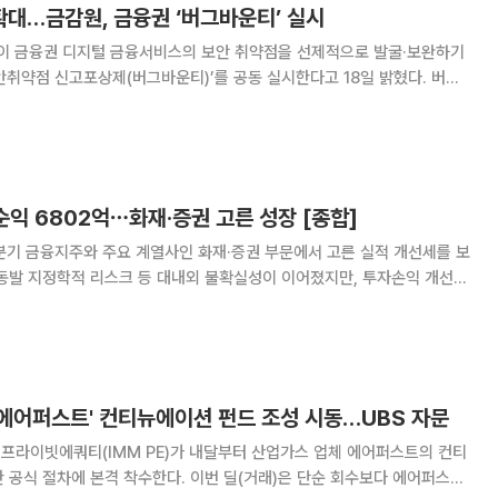
확대…금감원, 금융권 ‘버그바운티’ 실시
 금융권 디지털 금융서비스의 보안 취약점을 선제적으로 발굴·보완하기
안취약점 신고포상제(버그바운티)’를 공동 실시한다고 18일 밝혔다. 버그
외부 참가자가 금융회사의 웹사이트·모바일 앱·홈트레이딩시스템(HTS) 등
 발견·신고하면 평가를 거쳐 포상금을 지급하는
순익 6802억⋯화재·증권 고른 성장 [종합]
분기 금융지주와 주요 계열사인 화재·증권 부문에서 고른 실적 개선세를 보
중동발 지정학적 리스크 등 대내외 불확실성이 이어졌지만, 투자손익 개선과
지주는 14일 2026년 1분기 실적 콘퍼런
익이 6802억원으로 전년 동기 대비 9
대 에어퍼스트' 컨티뉴에이션 펀드 조성 시동…UBS 자문
M프라이빗에쿼티(IMM PE)가 내달부터 산업가스 업체 에어퍼스트의 컨티
 공식 절차에 본격 착수한다. 이번 딜(거래)은 단순 회수보다 에어퍼스트