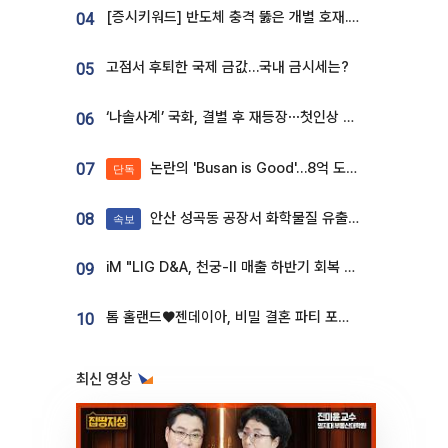
[증시키워드] 반도체 충격 뚫은 개별 호재...포스코퓨처엠·에코프로·한화솔루션 '눈길'
04
고점서 후퇴한 국제 금값…국내 금시세는?
05
‘나솔사계’ 국화, 결별 후 재등장⋯첫인상 투표 휩쓸고 ‘인기녀’ 등극
06
논란의 'Busan is Good'…8억 도시브랜드, 용산 대통령실 CI 업체가 수행
07
단독
안산 성곡동 공장서 화학물질 유출 사고 발생
08
속보
iM "LIG D&A, 천궁-II 매출 하반기 회복 전망…방산 톱픽 유지"
09
톰 홀랜드♥젠데이아, 비밀 결혼 파티 포착⋯호텔 대관비만 9억
10
최신 영상