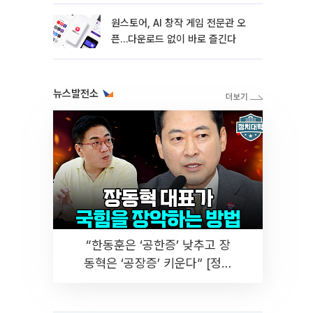
원스토어, AI 창작 게임 전문관 오
픈…다운로드 없이 바로 즐긴다
뉴스발전소
“한동훈은 ‘공한증’ 낮추고 장
동혁은 ‘공장증’ 키운다” [정치
대학]