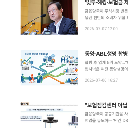
'빚투·해킹·보험금 
금융당국이 주식시장 변동성 
융권 전반의 소비자 위험 
원 보험금 페이백이나 대부
2026-07-07 12:00
금융감독원은 전날 이찬진
동양·ABL생명 합병
합병 후 업계 5위 도약…
형사벽은 여전 동양생명이 ABL생명과의 합병을 검토하며 업계 5위권 대형사로의 지각변동을 예고
했다. 양 사는 합병이 본
2026-07-06 16:27
에 나설 방침이다. 다만 
금융당국이 공공기관을 사
영업을 유도하는 '민간 D
로 수집된 개인정보가 원치