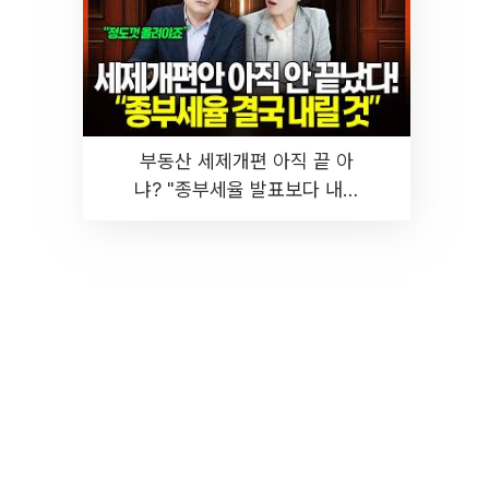
부동산 세제개편 아직 끝 아
냐? "종부세율 발표보다 내릴
것" 장기거주·양도세 전망 I 집
땅지성 I 김인만, 진미윤