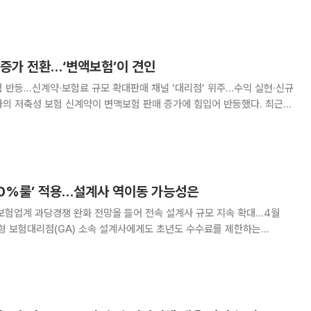
성을 높이고, 담당자가 놓칠 수 있는 내용을 줄이려는 취지다. 6
 증가 전환…‘변액보험’이 견인
 반등…신계약·보험료 규모 확대판매 채널 ‘대리점’ 위주…수익 실현·신규
보험 수요 확대의 영향으로 풀이된다. 13일 생명보험협회에 따르
성 상품 신계약 건수는 3만7922건으로
00%룰’ 적용…설계사 역이동 가능성은
보험업계 과당경쟁 완화 전망올 들어 전속 설계사 규모 지속 확대…4월
적용되면서 보험업계의 인력 지형도가 재편될지 주목된다. 그동안 높은 초기 수
끌어모았던 GA 채널의 유인책이 약화됨에 따라 일