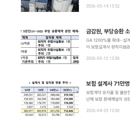
를 장기 보유 자산으로 재편하는 데 초점이 맞춰졌다
2026-05-14 15:52
이르면 다음 달부터 에어
금감원, 부당승환 
GA 1200%룰 확대⋯설계사
이 보험설계사 정착지원금
‘주의’를 발령했다. 금감원은 12일 ‘1200%룰’의 법인보험대리점(GA) 확대 적용을 앞두고 일부 영
2026-05-12 12:00
업조직에서 설계사 유치를
보험 설계사 71만
보험계약 유지율 및 불완전
난해 보험 판매채널의 성
리점(GA) 쏠림이 심화
2026-04-29 12:00
화하기로 했다