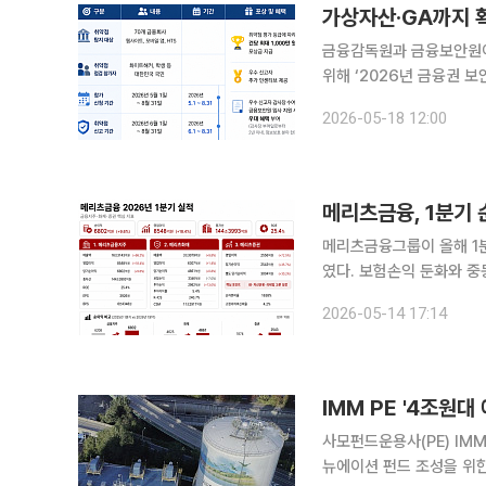
가상자산·GA까지 
금융감독원과 금융보안원이
위해 ‘2026년 금융권 보
바운티는 화이트해커 등 
2026-05-18 12:00
에서 신규 보안 취약점을
메리츠금융, 1분기 
메리츠금융그룹이 올해 1
였다. 보험손익 둔화와 
증권 전 부문 성장세가 그룹 실적을 견인했다. 메리츠금융
2026-05-14 17:14
스콜에서 연결기준 당기순이
IMM PE '4조원
사모펀드운용사(PE) IM
뉴에이션 펀드 조성을 위한