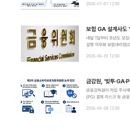
2026-07-01 12:00
위한 조치다. 1
보험 GA 설계사도 
내달 1일부터 초년도 모집
설명 의무화 보험대리점(GA) 소속 설계사에게도 초년도 모집수수료 지급 한도를 제한하는 이른바
‘1200%룰’이 적용된다
2026-06-30 12:00
설명해야 한다
금감원, '빚투·GA
금융감독원이 차입 주식매
(PG) 결제 리스크 등 
금 유지 조건부 대출 우대
2026-06-28 12:00
함께 추진한다