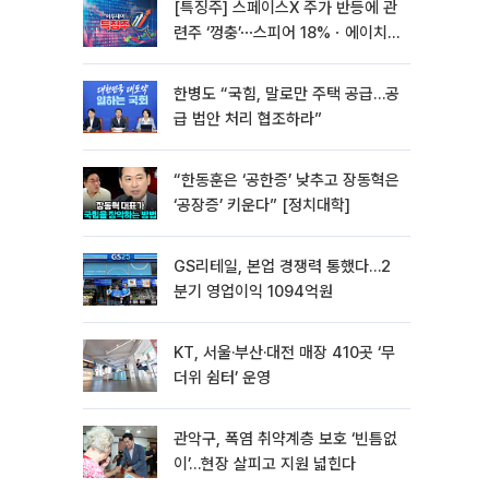
[특징주] 스페이스X 주가 반등에 관
련주 ‘껑충’⋯스피어 18%ㆍ에이치
브이엠 12%↑
한병도 “국힘, 말로만 주택 공급…공
급 법안 처리 협조하라”
“한동훈은 ‘공한증’ 낮추고 장동혁은
‘공장증’ 키운다” [정치대학]
GS리테일, 본업 경쟁력 통했다…2
분기 영업이익 1094억원
KT, 서울·부산·대전 매장 410곳 ‘무
더위 쉼터’ 운영
관악구, 폭염 취약계층 보호 ‘빈틈없
이’…현장 살피고 지원 넓힌다