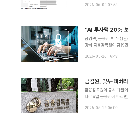
9599원에 이뤄진다. 로레알
2026-06-02 07:53
Opportunity Fund가 
“AI 투자액 20%
금감원, 금융권 AI 위험
강화 금융감독원이 금융권의 인공지능(AI) 활용 확산에 맞춰 보안 투자와 위험관리 체계 강화에 나
선다. 생성형 AI 도입 경
2026-05-26 16:48
우려가 커지자 금융당국도
금감원, 빚투·레버
금융감독원이 증시 과열에 
다. 19일 금융권에 따르면, 금감원은 전날 서울 여의도 본원에서 제2차 소비자위험대응협의회를 열
고 금융소비자와 관련된 
2026-05-19 06:00
터 감독·검사, 시정 조치