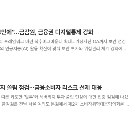
 측 벤처캐피탈(VC) BOLD가 약 105억원, Brookdale Global
651억원, Broo
 보안에”…금감원, 금융권 디지털통제 강화
관리 프레임워크 마련 착수버그바운티 확대…가상자산·GA까지 보안 점검
쟁이 본격화면서 내부정보 유출과 AI 오작동, 사이버 공격 등 새로운 리스크
 사전예방 중심 감독 체계 구축에 속도
리지 쏠림 점검⋯금융소비자 리스크 선제 대응
따른 과도한 ‘빚투’와 레버리지 투자 쏠림 현상에 대한 집중 점검에 나섰
주요 현안을 점검했다. 이번 협의회는 금융소비자 위험요인의 모니터링부
까지 전 과정을 관리하는 최고위급 정례 협의