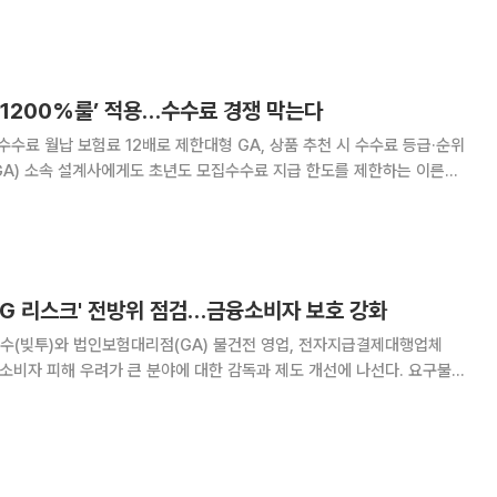
일 금감원은 DB영업 과정에서 GA 등의 보험가
‘1200%룰’ 적용…수수료 경쟁 막는다
수수료 월납 보험료 12배로 제한대형 GA, 상품 추천 시 수수료 등급·순위
. 대형 GA는 보험상품을 판매할 때 판매수수료 등급과 순위도 소비자에게
. 금융위원회는 보험업감독규정 개정에 따라 보험
·PG 리스크' 전방위 점검…금융소비자 보호 강화
수(빚투)와 법인보험대리점(GA) 불건전 영업, 전자지급결제대행업체
금융소비자 피해 우려가 큰 분야에 대한 감독과 제도 개선에 나선다. 요구불예
금리와 미해지 체크카드, 퇴직연금 상속 조회 등 소비자 불편 개선 과제도
. 금감원은 이찬진 금감원장 주재로 제3차 금융소비자보