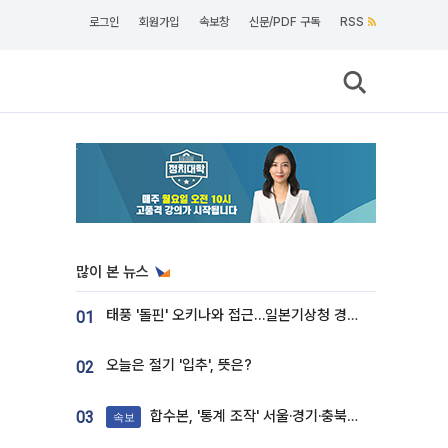
로그인
회원가입
속보창
신문/PDF 구독
RSS
많이 본 뉴스
태풍 '돌핀' 오키나와 접근…일본기상청 경로 업데이트
01
오늘은 절기 '입추', 뜻은?
02
합수본, '통계 조작' 서울·경기·충북 선관위 등 추가 압수수색
03
속보