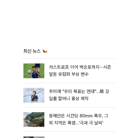
최신 뉴스
카스트로프 이어 백승호까지⋯시즌
앞둔 유럽파 부상 변수
추미애 "우리 목표는 연대"…故 강
일출 할머니 흉상 제막
동해안은 시간당 80㎜ 폭우, 그
외 지역은 폭염…‘극과 극 날씨’