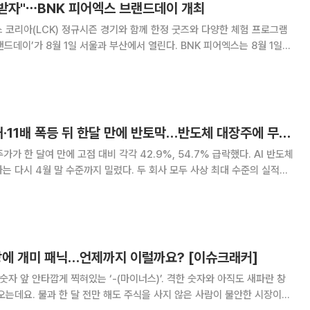
 받자"⋯BNK 피어엑스 브랜드데이 개최
 코리아(LCK) 정규시즌 경기와 함께 한정 굿즈와 다양한 체험 프로그램
가 8월 1일 서울과 부산에서 열린다. BNK 피어엑스는 8월 1일
정규시즌 10주 차 농심 레드포스와의 경기(3전 2선승제)에 맞춰 서울 치지직
장에서 ‘BNK 브랜드데이
“회사 망해요?” 5배·11배 폭등 뒤 한달 만에 반토막…반도체 대장주에 무슨 일이
가 한 달여 만에 고점 대비 각각 42.9%, 54.7% 급락했다. AI 반도체
는 다시 4월 말 수준까지 밀렸다. 두 회사 모두 사상 최대 수준의 실적을
확보 문제가 장기화할 수 있다는 의구심이 커졌고, 중국의 반도체 굴기가 투
보다 향후 성장에 대한 불안이
락장에 개미 패닉…언제까지 이럴까요? [이슈크래커]
않은 사람이 불안한 시장이었