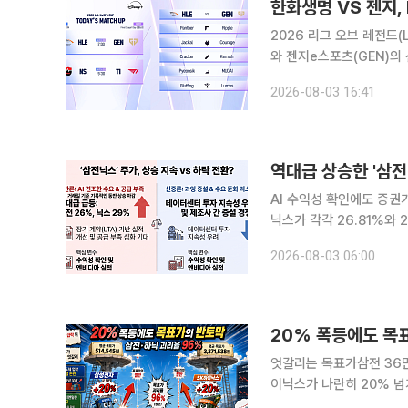
한화생명 VS 젠지,
2026 리그 오브 레전드(
와 젠지e스포츠(GEN)의 선발 라인업이 공개됐다.
테이지 1 2경기에서 맞대
2026-08-03 16:41
브래킷으로 내려가 결선 스
역대급 상승한 '삼전
AI 수익성 확인에도 증권가 목표주가 전망은 
닉스가 각각 26.81%와
쏠리고 있다. 3일 금융투자업계에 따르면 글로벌 빅테크 기업들의 실적 발표로 AI 투자가 돈이 된다
2026-08-03 06:00
는 사실이 입증됐으나 향
20% 폭등에도 목
엇갈리는 목표가삼전 36만 VS 65
이닉스가 나란히 20% 넘
도체 업황 고점 논란과 