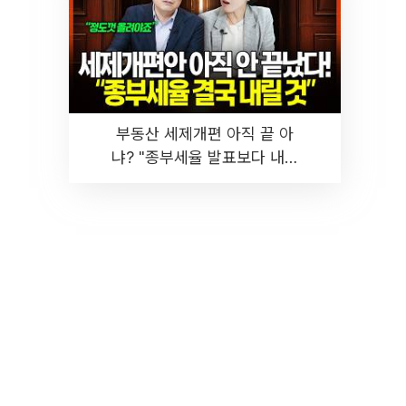
부동산 세제개편 아직 끝 아
냐? "종부세율 발표보다 내릴
것" 장기거주·양도세 전망 I 집
땅지성 I 김인만, 진미윤