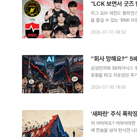
"LCK 보면서 굿즈
리그 오브 레전드 챔피언스
을 즐길 수 있는 ‘BNK 브랜드데이’
오후 5시 열리는 LCK 
2026-07-31 08:52
롤파크와 부산e스포츠경기
삼성전자와 SK하이닉스 주가
호황을 타고 치솟았던 주가
냈지만 AI 투자 수익성 
2026-07-30 18:00
자심리를 짓눌렀다. 실적
'새파란' 주식 폭
저 어떡하죠? 어마어마한 숫자 앞 안타깝게 찍혀있는 ‘-(마이너스)’. 격한 숫자와 아직도 새파란 창
에 한숨을 넘어 탄식만 나오는데요. 불과 한 달 전만 해도 주식을 사지 