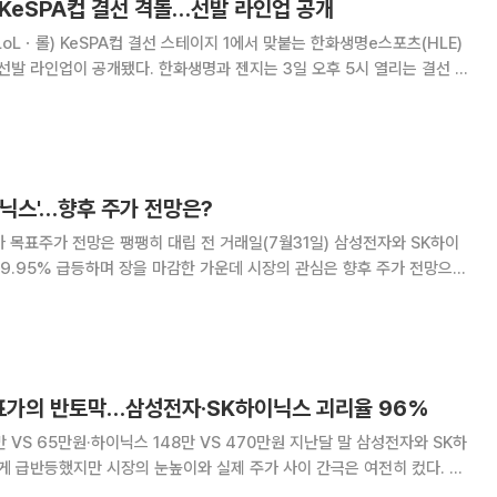
 KeSPA컵 결선 격돌…선발 라인업 공개
LoLㆍ롤) KeSPA컵 결선 스테이지 1에서 맞붙는 한화생명e스포츠(HLE)
 한화생명과 젠지는 3일 오후 5시 열리는 결선 스
결을 펼친다. 승리 팀은 4일 열리는 2라운드에 진출하며, 패배 팀은 하위
테이지 2 진출을 위한 경
닉스'…향후 주가 전망은?
팽팽히 대립 전 거래일(7월31일) 삼성전자와 SK하이
 29.95% 급등하며 장을 마감한 가운데 시장의 관심은 향후 주가 전망으로
후 국내 반도체 대장주의 주가
표가의 반토막…삼성전자·SK하이닉스 괴리율 96%
만원·하이닉스 148만 VS 470만원 지난달 말 삼성전자와 SK하
게 급반등했지만 시장의 눈높이와 실제 주가 사이 간극은 여전히 컸다. 반
중국발 공급 우려로 목표주가 하향이 이어졌음에도 두 종목의 주가는 증권가