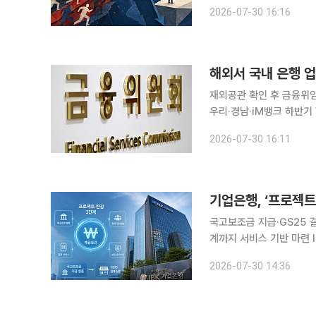
습니다. 코스피가 9000
2026-07-30 16:16
이라도 올라타야 한다”는 
해외서 국내 은행 
재외공관 확인 후 금융위임
우리·경남·iM뱅크 하반기 합류 해외에 거주하는 재외동포가 국내 은행 업무를 대
금융위임장 원본을 국제우편으로 보내지 않아도
2026-07-30 16:11
기업은행, ‘프로젝트
국고보조금 지급·GS25
계까지 서비스 기반 마련 IBK기업은행이 한국은행의 디지털화폐(CBDC) 실증사업인 ‘프로젝트 한
강’ 2단계를 앞두고 예금
2026-07-30 14:36
GS25 결제 실증을 준비