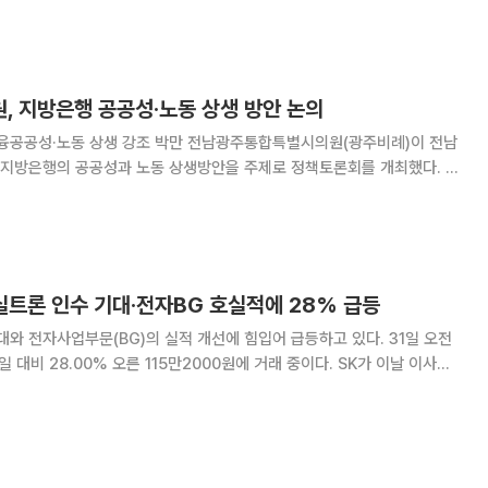
평균 목표가의 절반 수준에 그쳤다. 2일 한국거래소에 따
, 지방은행 공공성·노동 상생 방안 논의
 박만 전남광주통합특별시의원(광주비례)이 전남
지방은행의 공공성과 노동 상생방안을 주제로 정책토론회를 개최했다. 박
청사 대회의실에서 열린 '민주주의와 지역의 발전을 위한 정책토론회'에서
'지방은행의 미래, 어떤 모습으로 생존할 것인가'를 주제로 발제했다. 박
K실트론 인수 기대·전자BG 호실적에 28% 급등
 전자사업부문(BG)의 실적 개선에 힘입어 급등하고 있다. 31일 오전
 28.00% 오른 115만2000원에 거래 중이다. SK가 이날 이사회
매각 추진 여부를 논의할 것으로 알려지면서 두산의 인수 가능성에 대한 기
. 두산은 지난해 12월