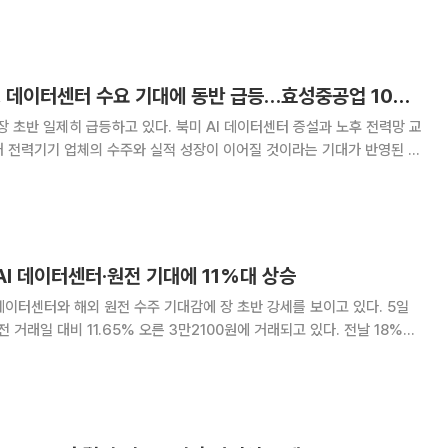
 LIG디펜스앤에어로스페이스는 전 거래일 대비
[특징주] AI 전력주, 데이터센터 수요 기대에 동반 급등…효성중공업 10%↑
장 초반 일제히 급등하고 있다. 북미 AI 데이터센터 증설과 노후 전력망 교
내 전력기기 업체의 수주와 실적 성장이 이어질 것이라는 기대가 반영된 것
렉트릭은 7.40% 상승한 76
 AI 데이터센터·원전 기대에 11%대 상승
데이터센터와 해외 원전 수주 기대감에 장 초반 강세를 보이고 있다. 5일
전 거래일 대비 11.65% 오른 3만2100원에 거래되고 있다. 전날 18%대
 이날 GS건설의 투자 포인트로 GS그룹
 베트남 원전사업 진출