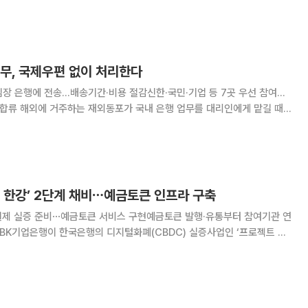
선을 돌파하고 삼성전자와 SK하이닉스가 연일 최고가를 갈아치우자 “지금
조급함이 번졌는데요. 현물에 이
업무, 국제우편 없이 처리한다
장 은행에 전송…배송기간·비용 절감신한·국민·기업 등 7곳 우선 참여…
리인에게 맡길 때
 된다. 금융위원회와 재외동포청은 '디지털 영사인
증 금융위임장 서비스’를 시행한다고 30일 밝혔다. 그간 재외동포가 국
 한강’ 2단계 채비⋯예금토큰 인프라 구축
 결제 실증 준비⋯예금토큰 서비스 구현예금토큰 발행·유통부터 참여기관 연
토큰 서비스 구현을 위한 시스템 구축에 본격 착수했다. 국고보조금 지급과
하며 예금토큰의 실제 활용 기반 마련에 속