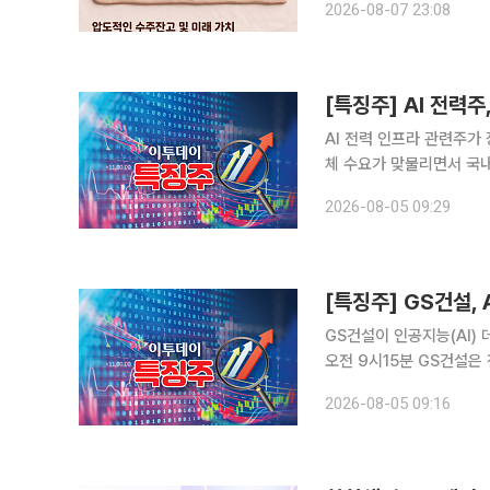
2026-08-07 23:08
한국거래소에 따르면 전날
AI 전력 인프라 관련주가 
체 수요가 맞물리면서 국
으로 풀이된다. 5일 오전 9시 25분 현재 효성중공업은 전날보다 10.28% 오른 292만8000원에
2026-08-05 09:29
거래되고 있다. HD현대일
[특징주] GS건설,
GS건설이 인공지능(AI) 
오전 9시15분 GS건설은 
급등에 이어 이날도 강세를 이어가고 있다. BNK투자증권은
2026-08-05 09:16
의 AI 데이터센터 투자와