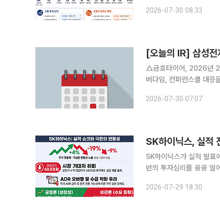
이션 부담을 반영해 눈높이를 낮추는 증
2026-07-30 08:33
날 SK하이닉스 보고서를 
[오늘의 IR] 삼
△금호타이어, 2026년 
버다임, 컨퍼런스콜 대응을
영실적 발표 △SK이노베이
2026-07-30 07:07
발표 △케이뱅크, 2026
SK하이닉스가 실적 발표에
반의 투자심리를 꽁꽁 얼어붙게 만들고 있다. 29일 금융
60조5400억원의 영업
2026-07-29 18:30
다. 삼성전자가 2분기 8