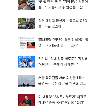
'굿 윌 헌팅' 배우 "기아 EV2 덕분에
살아"…교통사고 후 안전성 극찬
직원 데리고 등산가는 글로벌 CEO
들⋯이유 있었네
李대통령 “청년이 결혼 망설이는 일
없어야...제도상 불이익 조사”
김민석 “당내 갈등 제로로”…정청래
“신천지 의혹제기 사과부터”
서울 집합건물 거래 회전율 1위는
은평구⋯'금천·강남'은 하위권 맴돌
아
이 대통령 ‘ISA·주가누르기’ 재검토
에 野 “졸속 국정” VS 與 “환영”