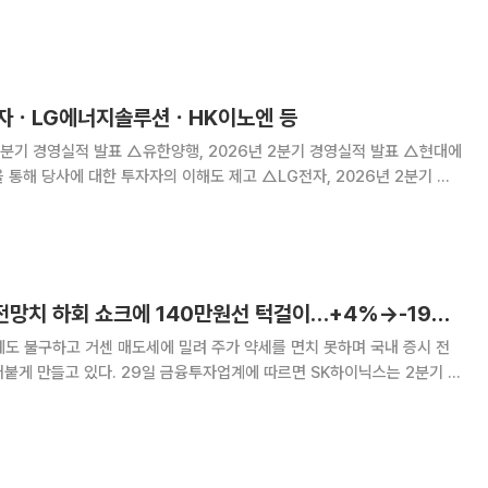
권사도 서서히 늘고 있다. 30일 금융투자업계에 따르면 이
발간한 증권사 12곳의 목표주가는 평균 3
성전자ㆍLG에너지솔루션ㆍHK이노엔 등
2분기 경영실적 발표 △유한양행, 2026년 2분기 경영실적 발표 △현대에
 통해 당사에 대한 투자자의 이해도 제고 △LG전자, 2026년 2분기 경
션, 2026년 2분기 경영실적 발표 △HL만도, 2026년 2분기 경영실적
년 2분기 경영실적 발표 △SK
SK하이닉스, 실적 전망치 하회 쇼크에 140만원선 턱걸이…+4%→-19%→-9% 극한 변동성
도 불구하고 거센 매도세에 밀려 주가 약세를 면치 못하며 국내 증시 전
투자업계에 따르면 SK하이닉스는 2분기 약
이익을 기록했지만 시장의 기대치를 하회했다는 실망감 속에 주가가 폭락했
9조원의 역대급 영업익을 기록한 날 주가가