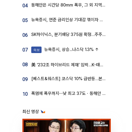
동해안은 시간당 80㎜ 폭우, 그 외 지역은 폭염…‘극과 극 날씨’
04
뉴욕증시, 연준 금리인상 기대감 꺾이자 상승...S&P500 사상 최고치 [종합]
05
SK하이닉스, 분기배당 375원 확정…주주환원책 9월로 앞당겨 발표
06
뉴욕증시, 상승...나스닥 1.3% ↑
07
속보
08
美 ‘232조 하이브리드 제재’ 임박…K-태양광, 불확실성 털고 날개 다나
[베스트&워스트] 코스닥 10% 급반등…본느, 최대주주 변경 기대에 270% 폭등
09
폭염에 폭우까지⋯낮 최고 37도ㆍ동해안 강한 비 [날씨]
10
최신 영상