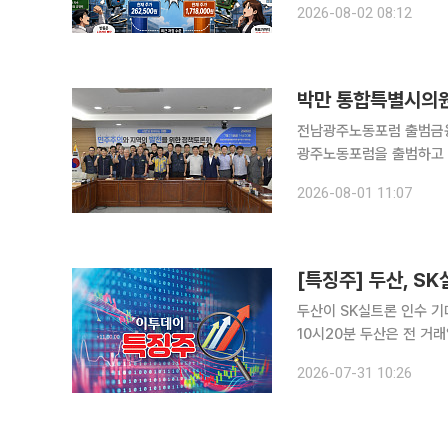
2026-08-02 08:12
박만 통합특별시의원
전남광주노동포럼 출범금융공공성·노동 상생 강조
광주노동포럼을 출범하고 
의원은 지난달 31일 광주
2026-08-01 11:07
[특징주] 두산, S
두산이 SK실트론 인수 기대와
10시20분 두산은 전 거래일 대비
를 열어 SK실트론 지분 
2026-07-31 10:26
대가 커진 것으로 풀이된다