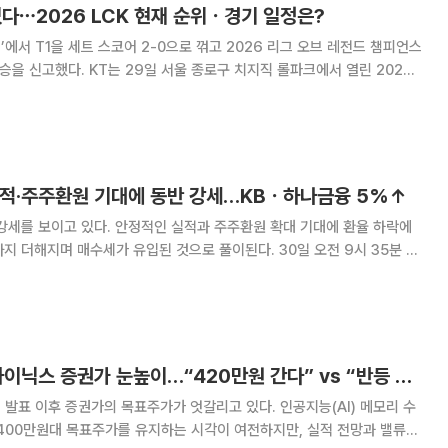
꺾었다⋯2026 LCK 현재 순위ㆍ경기 일정은?
’에서 T1을 세트 스코어 2-0으로 꺾고 2026 리그 오브 레전드 챔피언스
 종로구 치지직 롤파크에서 열린 2026
기에서 T1을 2-0으로 제압했다. 이번 승리로 KT는 시즌 14승 5패를 기
 자리했다. T1도
 실적·주주환원 기대에 동반 강세…KBㆍ하나금융 5%↑
강세를 보이고 있다. 안정적인 실적과 주주환원 확대 기대에 환율 하락에
며 매수세가 유입된 것으로 풀이된다. 30일 오전 9시 35분 현
5.65% 오른 12만7200원에 거래되고 있다. iM금융지주는 5.41%
융은 5.37% 오른 16만87
이제 엇갈리는 SK하이닉스 증권가 눈높이…“420만원 간다” vs “반등 제한”
 발표 이후 증권가의 목표주가가 엇갈리고 있다. 인공지능(AI) 메모리 수
400만원대 목표주가를 유지하는 시각이 여전하지만, 실적 전망과 밸류에