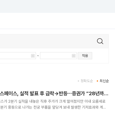
~
적용
정확도순
최신순
LIG디펜스앤에어로스페이스, 실적 발표 후 급락→반등⋯증권가 “28년까지 튼튼”
스가 2분기 실적을 내놓은 직후 주가가 크게 떨어졌지만 이내 오름세로
1분기 중동으로 나가는 천궁 부품을 앞당겨 보내 발생한 기저효과와 계절
앤에어로스페이스의 중장기 성장 가능성은 여전히 밝다고 내다봤다. 7일