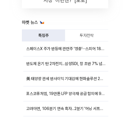
시장 '이번엔?' [포토]
마켓 뉴스
특징주
투자전략
스페이스X 주가 반등에 관련주 ‘껑충’⋯스피어 18%ㆍ에이치브이엠 12%↑
반도체 온기 탄 2차전지...삼성SDI, 장 초반 7% 넘게 껑충
美 태양광 관세 반사이익 기대감에 한화솔루션 20%대·OCI홀딩스 14%대 급등
포스코퓨처엠, 19만톤 LFP 양극재 공급 합의에 9%대 강세
고려아연, 106분기 연속 흑자...2분기 '어닝 서프라이즈'에 장 초반 12%대 강세