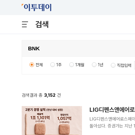
검색
전체
1주
1개월
1년
직접입력
검색결과 총
3,152
건
LIG디펜스앤에어로스페이
돌아섰다. 증권가는 지난 
적 영향이라며 LIG디펜스