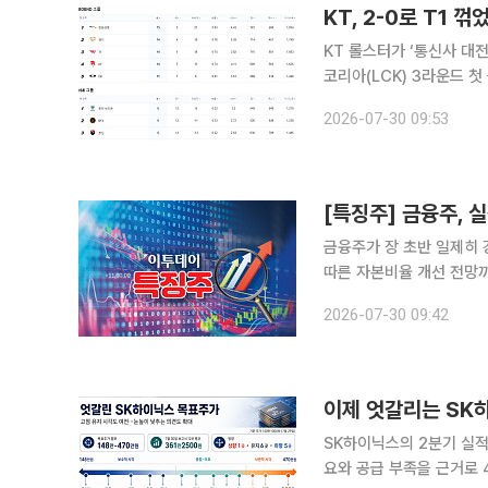
KT, 2-0로 T1 
KT 롤스터가 ‘통신사 대전
코리아(LCK) 3라운드 첫 승을 신고했다. KT는 29일 서울
LCK 정규시즌 3라운드 경
2026-07-30 09:53
록하며 레전드 그룹 4위에
[특징주] 금융주,
금융주가 장 초반 일제히 
따른 자본비율 개선 전망까지 더해지
재 하나금융지주는 전날보다 
2026-07-30 09:42
상승한 1만6570원, KB금
SK하이닉스의 2분기 실적
요와 공급 부족을 근거로 