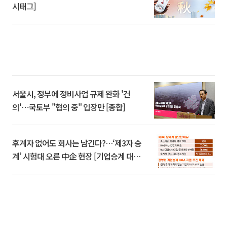
시태그]
서울시, 정부에 정비사업 규제 완화 '건
의'⋯국토부 "협의 중" 입장만 [종합]
후계자 없어도 회사는 남긴다?…‘제3자 승
계’ 시험대 오른 中企 현장 [기업승계 대전
환]