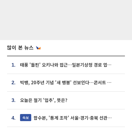
많이 본 뉴스
태풍 '돌핀' 오키나와 접근…일본기상청 경로 업데이트
1.
빅뱅, 20주년 기념 '새 뱅봉' 선보인다⋯콘서트 앞두고 팝업 개최
2.
오늘은 절기 '입추', 뜻은?
3.
합수본, '통계 조작' 서울·경기·충북 선관위 등 추가 압수수색
속보
4.