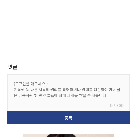
댓글
0 / 300