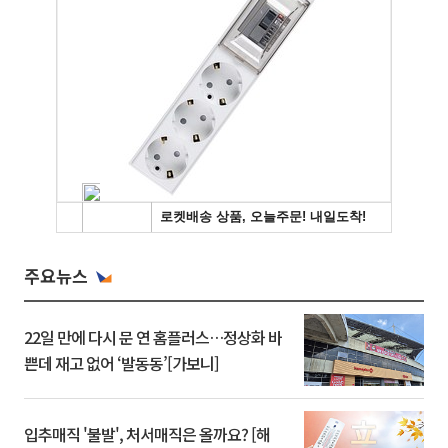
주요뉴스
22일 만에 다시 문 연 홈플러스…정상화 바
쁜데 재고 없어 ‘발동동’[가보니]
입추매직 '불발', 처서매직은 올까요? [해