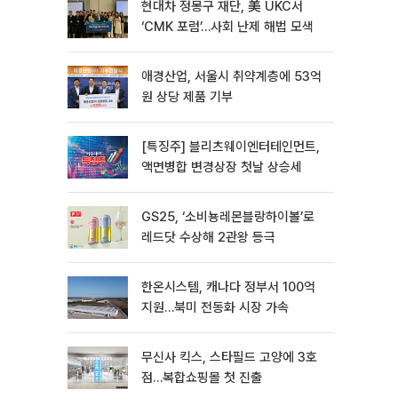
현대차 정몽구 재단, 美 UKC서
‘CMK 포럼’…사회 난제 해법 모색
애경산업, 서울시 취약계층에 53억
원 상당 제품 기부
[특징주] 블리츠웨이엔터테인먼트,
액면병합 변경상장 첫날 상승세
GS25, ‘소비뇽레몬블랑하이볼’로
레드닷 수상해 2관왕 등극
한온시스템, 캐나다 정부서 100억
지원…북미 전동화 시장 가속
무신사 킥스, 스타필드 고양에 3호
점…복합쇼핑몰 첫 진출