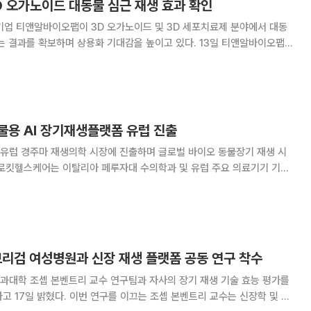
D 오가노이드 대동물 심근 재생 효과 확인
기업 티앤알바이오팹이 3D 오가노이드 및 3D 세포치료제 분야에서 대동
를 확보하며 상용화 기대감을 높이고 있다. 13일 티앤알바이오팹
와 3D 세포치료제 사업과 관련해 현재 대동물(돼지) 실험까지 진행했으
기세포 기반 세포를 주입한 결과 유의미한 개
물용 AI 장기재생플랫폼 유럽 진출
유럽 경주마 재생의학 시장에 진출하며 글로벌 바이오 동물장기 재생 시
공지능(AI) 및 장기재생 플랫폼 기술을 활용한 경주마 피부 및 연골 재생에
대해 공동 연구에 돌입한다고 3일 밝혔다. 이번 프로젝트는 기존
브리검 여성병원과 신장 재생 플랫폼 공동 연구 착수
과대학 조셉 본벤트리 교수 연구팀과 자사의 장기 재생 기술 효능 평가를
끄는 조셉 본벤트리 교수는 신장학 및 재