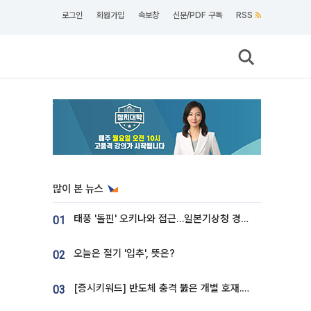
로그인
회원가입
속보창
신문/PDF 구독
RSS
많이 본 뉴스
태풍 '돌핀' 오키나와 접근…일본기상청 경로 업데이트
01
오늘은 절기 '입추', 뜻은?
02
[증시키워드] 반도체 충격 뚫은 개별 호재...포스코퓨처엠·에코프로·한화솔루션 '눈길'
03