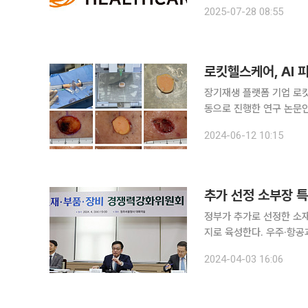
헬스케어는 지난달 말 복합
2025-07-28 08:55
밝혔다. 회사는 최근
로킷헬스케어, AI
장기재생 플랫폼 기업 로
동으로 진행한 연구 논문인
이식 평가:파일럿 연구'가 국제
2024-06-12 10:15
2020년 5월부터 2022
정부가 추가로 선정한 소재
지로 육성한다. 우주·항공
로 확대 운영한다. 정부는 3일 정부서울청사에서 최상목 부총리 겸 기획재정부 장관 주재로 '소재부
2024-04-03 16:06
품장비 경쟁력 강화 위원회