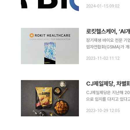
Muotri) 교수팀과 뇌
2024-01-15 09:02
혔다. 무오트리 교수는
장기재생 바이오 전문 기
업자연합회(GSMA)가 개
(Top Innovator)을 받았다고 2일 밝혔다. 로킷헬스케
2023-11-02 11:12
융합된 초개인화 장기재생
CJ제일제당, 차별화
CJ제일제당은 지난해 20
으로 입지를 다지고 있다고 29일 밝혔다. 식품 사업 부문에서
상온 가정간편식(HMR) 제품을 개발하고 있다. 특히 
2023-10-29 12:05
만에 누적 매출 100억 원