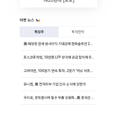
1420원대 [포토]
마켓 뉴스
특징주
투자전략
美 태양광 관세 반사이익 기대감에 한화솔루션 20%대·OCI홀딩스 14%대 급등
포스코퓨처엠, 19만톤 LFP 양극재 공급 합의에 9%대 강세
고려아연, 106분기 연속 흑자...2분기 '어닝 서프라이즈'에 장 초반 12%대 강세
유니켐, 美 전자피부 기업 인수 소식에 상한가
우리로, 광트랜시버 필수 부품 상용화...美 중국산 퇴출 추진에 상승세