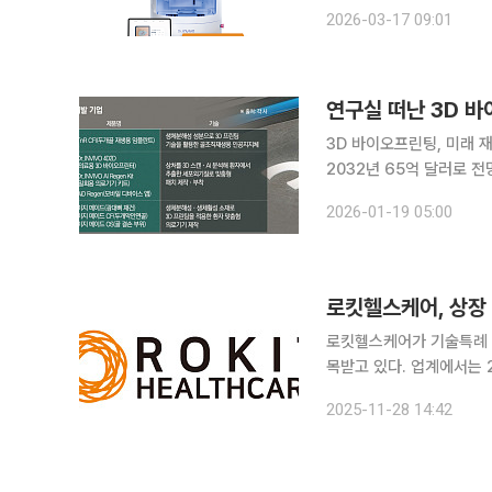
생 의학 분야의 세계적인 
2026-03-17 09:01
질환 진단의 패러다임을 바꾼
연구실 떠난 3D 
3D 바이오프린팅, 미래
2032년 65억 달러로 전망 국내 바이오 분야에서 3D(3차원) 바이오프린팅이 연구실을 넘
과 상업화 단계로 이동하고
2026-01-19 05:00
로킷헬스케어, 상장 
로킷헬스케어가 기술특례 
목받고 있다. 업계에서는 
지할 것으로 전망한다. 28일 바이오 업계에 따르면 로킷헬스케어는 올해 3분기 기준 상장 당시 증
2025-11-28 14:42
권신고서에 제시한 매출 목