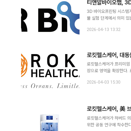
티앤알바이오팹, 3
3D 바이오프린팅 시스템
물 실험 단계에서 의미 있는 결과
관계자는 “3D 오가노이드
2026-04-13 13:32
며, 심근 손상 부위에 줄
로킷헬스케어, 대동
로킷헬스케어가 프리미엄 
장으로 영역을 확장한다. 로킷헬스케어는 이탈리아 페루자대 수의학과 및 유럽 주요 의료기기 기업
과 협력해 세계 최초로 인
2026-04-03 15:30
로킷헬스케어, 美 
로킷헬스케어가 하버드 의
위한 공동 연구에 착수한다고 17일 밝혔다. 이번 연구를 이