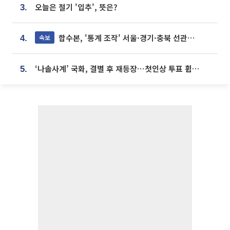
오늘은 절기 '입추', 뜻은?
3.
합수본, '통계 조작' 서울·경기·충북 선관위 등 추가 압수수색
속보
4.
‘나솔사계’ 국화, 결별 후 재등장⋯첫인상 투표 휩쓸고 ‘인기녀’ 등극
5.