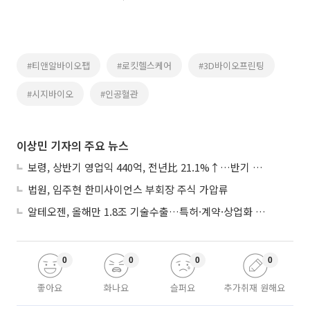
#티앤알바이오팹
#로킷헬스케어
#3D바이오프린팅
#시지바이오
#인공혈관
이상민 기자의 주요 뉴스
보령, 상반기 영업익 440억, 전년比 21.1%↑…반기 역대 최대
법원, 임주현 한미사이언스 부회장 주식 가압류
알테오젠, 올해만 1.8조 기술수출…특허·계약·상업화 ‘삼박자’
0
0
0
0
좋아요
화나요
슬퍼요
추가취재 원해요