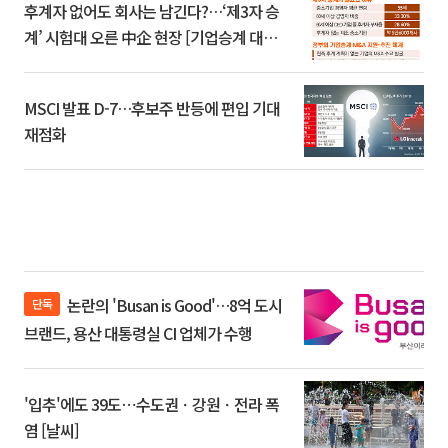
후계자 없어도 회사는 남긴다?…‘제3자 승
계’ 시험대 오른 中企 현장 [기업승계 대전
환]
MSCI 발표 D-7…후보주 반등에 편입 기대
재점화
논란의 'Busan is Good'…8억 도시
단독
브랜드, 용산 대통령실 CI 업체가 수행
'입추'에도 39도⋯수도권ㆍ강원ㆍ전라 폭
염 [날씨]