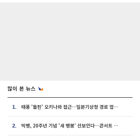
많이 본 뉴스
태풍 '돌핀' 오키나와 접근…일본기상청 경로 업데이트
1.
빅뱅, 20주년 기념 '새 뱅봉' 선보인다⋯콘서트 앞두고 팝업 개최
2.