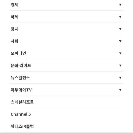
경제
국제
정치
사회
오피니언
문화·라이프
뉴스발전소
이투데이TV
스페셜리포트
Channel 5
위너스IR클럽