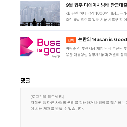
9월 입주 디에이치방배 잔금대출
KB·신한·하나 각각 1000억 배정…우
조정 9월 입주를 앞둔 서울 서초구 ‘디
은행과 NH농협은행도 대출 취급을 검토
민은행
논란의 'Busan is Go
단독
박형준 전 부산시장 재임 당시 추진된 부산
용산 대통령실 상징체계(CI) 개발에 참
도시브랜드 사업이 공개 이후 시민 공감
댓글