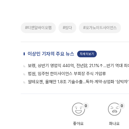
#티앤알바이오팹
#람다
#오가노이드사이언스
이상민 기자의 주요 뉴스
자세히보기
보령, 상반기 영업익 440억, 전년比 21.1%↑…반기 역대 최
법원, 임주현 한미사이언스 부회장 주식 가압류
알테오젠, 올해만 1.8조 기술수출…특허·계약·상업화 ‘삼박자’
0
0
좋아요
화나요