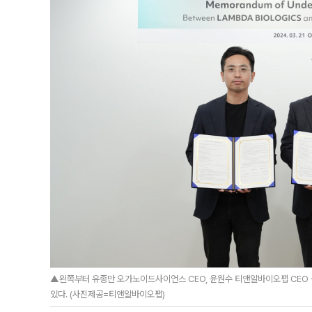
▲왼쪽부터 유종만 오가노이드사이언스 CEO, 윤원수 티앤알바이오팹 CEO 윤원수,
있다. (사진제공=티앤알바이오팹)