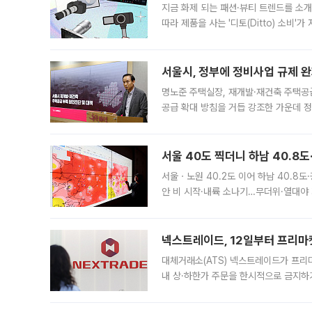
지금 화제 되는 패션·뷰티 트렌드를 소개
따라 제품을 사는 '디토(Ditto) 소비
어디일까요? 아이돌 콘서트 시작을 기다
서울시, 정부에 정비사업 규제 완화
명노준 주택실장, 재개발·재건축 주택공
공급 확대 방침을 거듭 강조한 가운데 정
면 반박하고 나섰다. 명노준 서울시 주택
서울 40도 찍더니 하남 40.8도
서울ㆍ노원 40.2도 이어 하남 40.8도
안 비 시작·내륙 소나기…무더위·열대야 
에서도 40도를 웃도는 기온이 관측됐다
의 극심한
넥스트레이드, 12일부터 프리마
대체거래소(ATS) 넥스트레이드가 프리
내 상·하한가 주문을 한시적으로 금지하
가 체결 사례와 관련해 설명자료를 내고