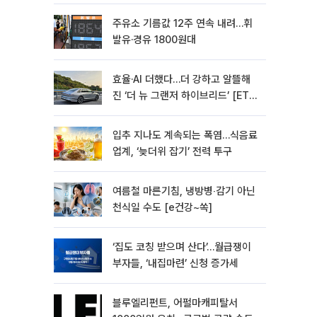
주유소 기름값 12주 연속 내려…휘
발유·경유 1800원대
효율·AI 더했다…더 강하고 알뜰해
진 ‘더 뉴 그랜저 하이브리드’ [ET의
모빌리티]
입추 지나도 계속되는 폭염…식음료
업계, ‘늦더위 잡기’ 전력 투구
여름철 마른기침, 냉방병‧감기 아닌
천식일 수도 [e건강~쏙]
‘집도 코칭 받으며 산다’…월급쟁이
부자들, ‘내집마련’ 신청 증가세
블루엘리펀트, 어펄마캐피탈서