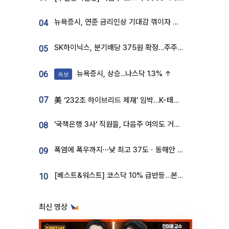
뉴욕증시, 연준 금리인상 기대감 꺾이자 상승...S&P500 사상 최고치 [종합]
04
SK하이닉스, 분기배당 375원 확정…주주환원책 9월로 앞당겨 발표
05
뉴욕증시, 상승...나스닥 1.3% ↑
06
속보
07
美 ‘232조 하이브리드 제재’ 임박…K-태양광, 불확실성 털고 날개 다나
'국책은행 3사' 직원들, 다음주 여의도 거리 나서는 까닭은
08
폭염에 폭우까지⋯낮 최고 37도ㆍ동해안 강한 비 [날씨]
09
[베스트&워스트] 코스닥 10% 급반등…본느, 최대주주 변경 기대에 270% 폭등
10
최신 영상