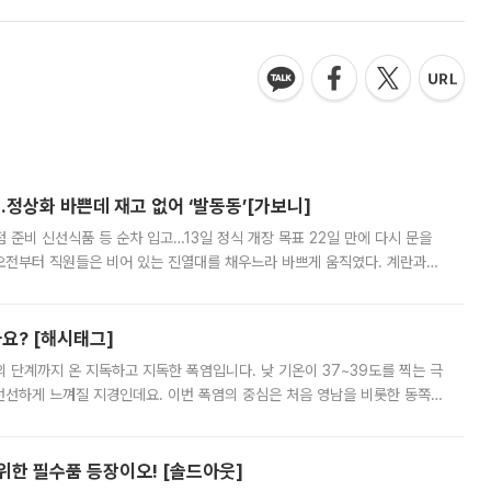
…정상화 바쁜데 재고 없어 ‘발동동’[가보니]
준비 신선식품 등 순차 입고…13일 정식 개장 목표 22일 만에 다시 문을
오전부터 직원들은 비어 있는 진열대를 채우느라 바쁘게 움직였다. 계란과
리를 잡기 시작했지만, 매장 곳곳엔 여전히 텅 빈 매대가 먼저 눈에 들어왔
까요? [해시태그]
’의 단계까지 온 지독하고 지독한 폭염입니다. 낮 기온이 37~39도를 찍는 극
 선선하게 느껴질 지경인데요. 이번 폭염의 중심은 처음 영남을 비롯한 동쪽
 북서풍이 산맥을 넘어 영남 쪽으로 내려오면서 뜨겁고 건조해졌는데요.
 위한 필수품 등장이오! [솔드아웃]