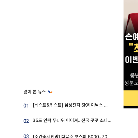
많이 본 뉴스
[베스트&워스트] 삼성전자·SK하이닉스 밀린 한 주…상상인증권은 85% 급등
01
35도 안팎 무더위 이어져…전국 곳곳 소나기 [오늘 날씨]
02
03
[주간증시전망] 다음주 코스피 6000~7000⋯“外人 수급은 정책이 변수”