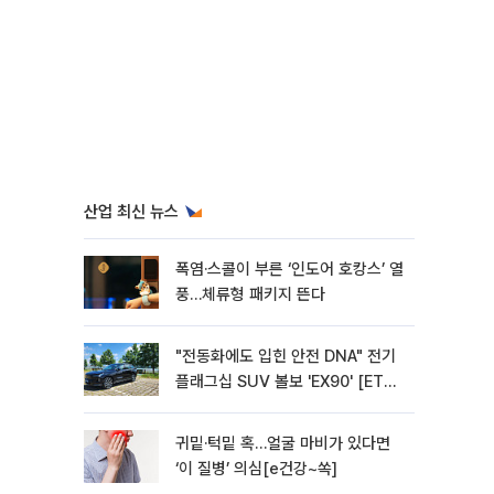
산업 최신 뉴스
폭염·스콜이 부른 ‘인도어 호캉스’ 열
풍…체류형 패키지 뜬다
"전동화에도 입힌 안전 DNA" 전기
플래그십 SUV 볼보 'EX90' [ET의
모빌리티]
귀밑·턱밑 혹…얼굴 마비가 있다면
‘이 질병’ 의심[e건강~쏙]