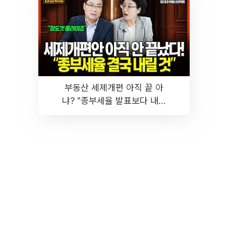
부동산 세제개편 아직 끝 아
냐? "종부세율 발표보다 내릴
것" 장기거주·양도세 전망 I 집
땅지성 I 김인만, 진미윤