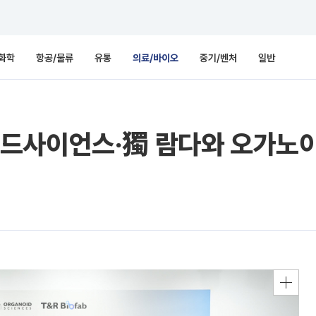
화학
항공/물류
유통
의료/바이오
중기/벤처
일반
드사이언스‧獨 람다와 오가노이