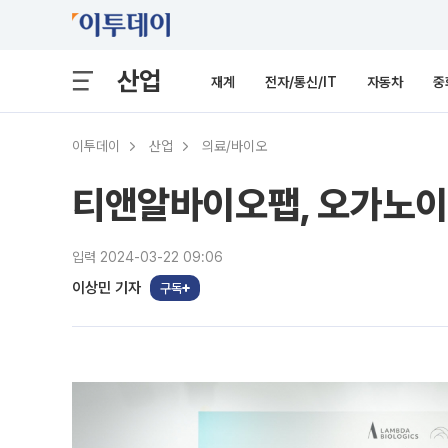
산업
재계
전자/통신/IT
자동차
중
이투데이
산업
의료/바이오
티앤알바이오팹, 오가노이
입력 2024-03-22 09:06
이상민 기자
구독