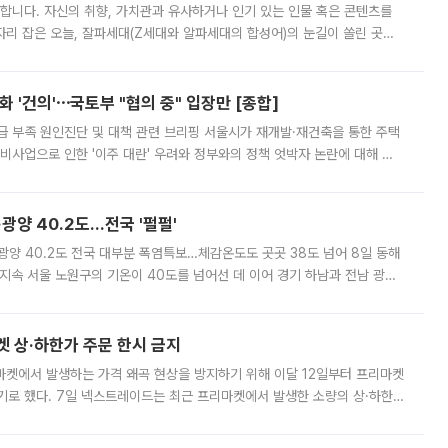
합니다. 자신의 취향, 가치관과 유사하거나 인기 있는 인물 혹은 콘텐츠를
'가 자리 잡은 오늘, 잘파세대(Z세대와 알파세대의 합성어)의 눈길이 쏠린 곳은
리는 공연장. 응원봉만큼이나 눈에 띄는 게 있습니다. 공연이 시작되기
 '건의'⋯국토부 "협의 중" 입장만 [종합]
급 부족 원인진단 및 대책 관련 브리핑 서울시가 재개발·재건축을 통한 주택
비사업으로 인한 '이주 대란' 우려와 정부와의 정책 엇박자 논란에 대해 정
실장은 2031년까지 31만 가구 착공 목표에 차질이 없다는 입장이나,
·광양 40.2도…전국 '펄펄'
·광양 40.2도 전국 대부분 폭염특보…체감온도도 곳곳 38도 넘어 8일 동해
지속 서울 노원구의 기온이 40도를 넘어선 데 이어 경기 하남과 전남 광양
. 전국 대부분 지역에 폭염특보가 내려진 가운데 곳곳에서 39~40도 안팎
켓 상·하한가 주문 한시 금지
마켓에서 발생하는 가격 왜곡 현상을 방지하기 위해 이달 12일부터 프리마켓
기로 했다. 7일 넥스트레이드는 최근 프리마켓에서 발생한 소량의 상·하한
, 주문 오류로 인한 가격 급등락을 최소화하기 위한 비상 대응방안을 발표