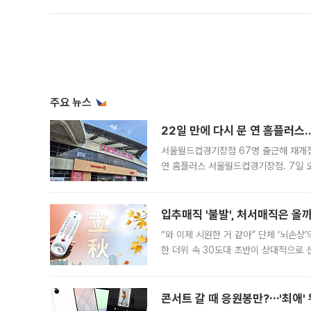
주요 뉴스
22일 만에 다시 문 연 홈플러스
서울월드컵경기장점 67명 출근해 재개점 
연 홈플러스 서울월드컵경기장점. 7일 
우유, 과일 같은 신선식품이 차근차근 자
입추매직 '불발', 처서매직은 올
“와 이제 시원한 거 같아” 단체 ‘뇌손상
한 더위 속 30도대 초반이 상대적으로
지역에 있었습니다. 7월 말에는 서풍과
콘서트 갈 때 응원봉만?⋯'최애'