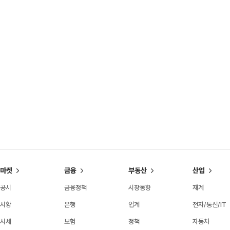
마켓
금융
부동산
산업
공시
금융정책
시장동향
재계
시황
은행
업계
전자/통신/IT
시세
보험
정책
자동차