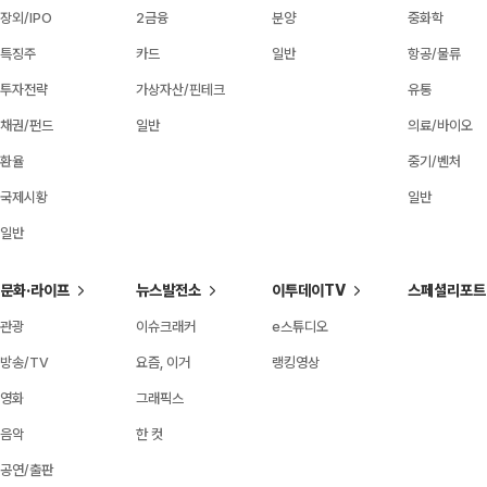
장외/IPO
2금융
분양
중화학
특징주
카드
일반
항공/물류
투자전략
가상자산/핀테크
유통
채권/펀드
일반
의료/바이오
환율
중기/벤처
국제시황
일반
일반
문화·라이프
뉴스발전소
이투데이TV
스페셜리포트
관광
이슈크래커
e스튜디오
방송/TV
요즘, 이거
랭킹영상
영화
그래픽스
음악
한 컷
공연/출판