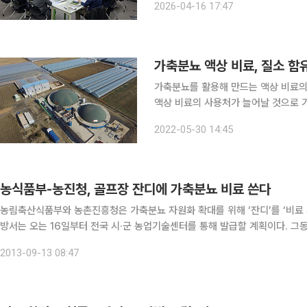
2026-04-16 17:47
기준을 낮춰 생산 부담을 덜고 공급량
가축분뇨 액상 비료, 질소 함
가축분뇨를 활용해 만드는 액상 비료의
액상 비료의 사용처가 늘어날 것으로 기대된다. 농림축산식품부는 가축분뇨 액상
처를 다각화하기 위해 '가축분뇨의 자원
2022-05-30 14:45
다. 가축분뇨 액비는 가축분뇨를 발효
농식품부-농진청, 골프장 잔디에 가축분뇨 비료 쓴다
농림축산식품부와 농촌진흥청은 가축분뇨 자원화 확대를 위해 ‘잔디’를 ‘비료 
방서는 오는 16일부터 전국 시·군 농업기술센터를 통해 발급할 계획이다. 그동안 정부는 잘 부숙된 액비에 농가 신뢰 회복을 통해 자연순환
농업 분위기를 확산시켜 왔다. 가축분뇨는 환경 폐기물의 개념에서 자원으로
2013-09-13 08:47