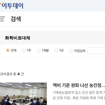
검색
전체
1주
1개월
1년
직접입력
검색결과 총
4
건
액비 기준 완화 나선 농진청…
가축분뇨발효액 질소·인산·칼리 합계 기
급 안정 지원…축분 자원화 확대 기대 중동전쟁 여파로 국제 원자재와 해상 물류 불안이 커지는 가운
데 농촌진흥청이 국내 비료 대체재 확