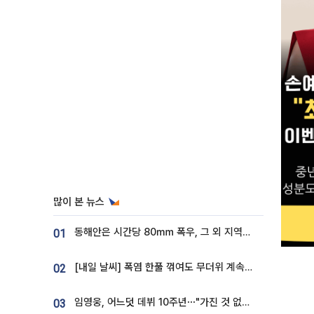
많이 본 뉴스
동해안은 시간당 80㎜ 폭우, 그 외 지역은 폭염…‘극과 극 날씨’
01
[내일 날씨] 폭염 한풀 꺾여도 무더위 계속⋯동해안 이틀 연속 비
02
임영웅, 어느덧 데뷔 10주년⋯"가진 것 없던 시절, 내 앞엔 20명의 팬뿐"
03