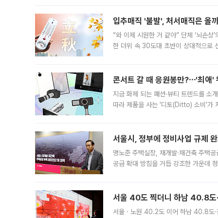
입추매직 '불발', 처서매직은 올
“와 이제 시원한 거 같아” 단체 ‘뇌손상
한 더위 속 30도대 초반이 상대적으로
지역에 있었습니다. 7월 말에는 서풍과
콘서트 갈 때 응원봉만?⋯'최애'
지금 화제 되는 패션·뷰티 트렌드를 소개
따라 제품을 사는 '디토(Ditto) 소비
어디일까요? 아이돌 콘서트 시작을 기다
서울시, 정부에 정비사업 규제 완화
명노준 주택실장, 재개발·재건축 주택공
공급 확대 방침을 거듭 강조한 가운데 정
면 반박하고 나섰다. 명노준 서울시 주택
서울 40도 찍더니 하남 40.8도
서울ㆍ노원 40.2도 이어 하남 40.8도