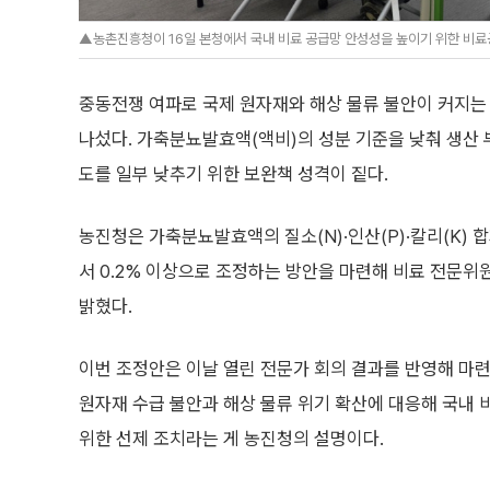
▲농촌진흥청이 16일 본청에서 국내 비료 공급망 안성성을 높이기 위한 비료
중동전쟁 여파로 국제 원자재와 해상 물류 불안이 커지는
나섰다. 가축분뇨발효액(액비)의 성분 기준을 낮춰 생산
도를 일부 낮추기 위한 보완책 성격이 짙다.
농진청은 가축분뇨발효액의 질소(N)·인산(P)·칼리(K) 합
서 0.2% 이상으로 조정하는 방안을 마련해 비료 전문위
밝혔다.
이번 조정안은 이날 열린 전문가 회의 결과를 반영해 마
원자재 수급 불안과 해상 물류 위기 확산에 대응해 국내
위한 선제 조치라는 게 농진청의 설명이다.