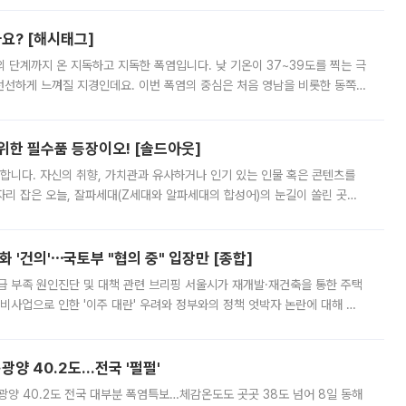
까요? [해시태그]
’의 단계까지 온 지독하고 지독한 폭염입니다. 낮 기온이 37~39도를 찍는 극
 선선하게 느껴질 지경인데요. 이번 폭염의 중심은 처음 영남을 비롯한 동쪽
 북서풍이 산맥을 넘어 영남 쪽으로 내려오면서 뜨겁고 건조해졌는데요.
 위한 필수품 등장이오! [솔드아웃]
합니다. 자신의 취향, 가치관과 유사하거나 인기 있는 인물 혹은 콘텐츠를
'가 자리 잡은 오늘, 잘파세대(Z세대와 알파세대의 합성어)의 눈길이 쏠린 곳은
리는 공연장. 응원봉만큼이나 눈에 띄는 게 있습니다. 공연이 시작되기
 '건의'⋯국토부 "협의 중" 입장만 [종합]
급 부족 원인진단 및 대책 관련 브리핑 서울시가 재개발·재건축을 통한 주택
비사업으로 인한 '이주 대란' 우려와 정부와의 정책 엇박자 논란에 대해 정
실장은 2031년까지 31만 가구 착공 목표에 차질이 없다는 입장이나,
·광양 40.2도…전국 '펄펄'
·광양 40.2도 전국 대부분 폭염특보…체감온도도 곳곳 38도 넘어 8일 동해