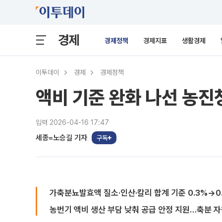
경제
경제정책
경제지표
생활경제
이투데이
경제
경제정책
액비 기준 완화 나선 농진
입력 2026-04-16 17:47
세종=노승길 기자
구독
가축분뇨발효액 질소·인산·칼리 합계 기준 0.3%→0
농번기 액비 생산 부담 낮춰 공급 안정 지원…축분 자