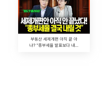
부동산 세제개편 아직 끝 아
냐? "종부세율 발표보다 내릴
것" 장기거주·양도세 전망 I 집
땅지성 I 김인만, 진미윤