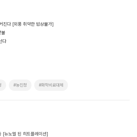
 커진다 [외풍 취약한 밥상물가]
맞불
선다
정
#농진청
#화학비료대체
 [뉴노멀 된 히트플레이션]