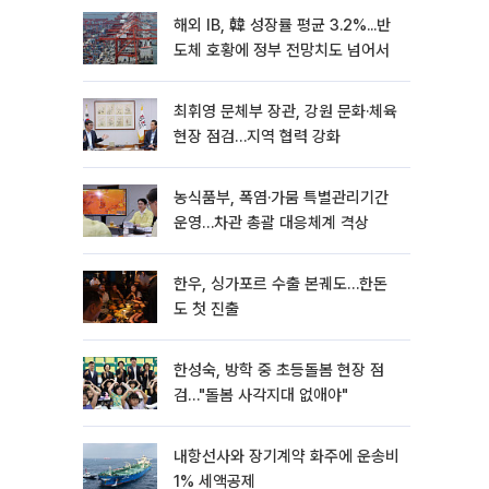
해외 IB, 韓 성장률 평균 3.2%...반
도체 호황에 정부 전망치도 넘어서
최휘영 문체부 장관, 강원 문화·체육
현장 점검…지역 협력 강화
농식품부, 폭염·가뭄 특별관리기간
운영…차관 총괄 대응체계 격상
한우, 싱가포르 수출 본궤도…한돈
도 첫 진출
한성숙, 방학 중 초등돌봄 현장 점
검…"돌봄 사각지대 없애야"
내항선사와 장기계약 화주에 운송비
1% 세액공제