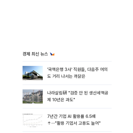
경제 최신 뉴스
'국책은행 3사' 직원들, 다음주 여의
도 거리 나서는 까닭은
나라살림硏 "검증 안 된 생산세액공
제 10년은 과도"
7년간 기업 AI 활용률 6.5배
↑⋯"활용 기업서 고용도 늘어"