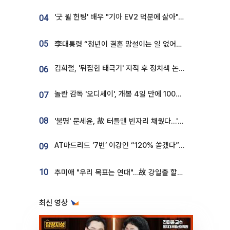
'굿 윌 헌팅' 배우 "기아 EV2 덕분에 살아"…교통사고 후 안전성 극찬
04
05
李대통령 “청년이 결혼 망설이는 일 없어야...제도상 불이익 조사”
김희철, '뒤집힌 태극기' 지적 후 정치색 논란…"좌우 떠나 우리나라 국기"
06
놀란 감독 '오디세이', 개봉 4일 만에 100만 돌파⋯'왕사남' 보다 빠르다
07
08
'불명' 문세윤, 故 터틀맨 빈자리 채웠다…'거북이' 눈물의 최종 우승
AT마드리드 ‘7번’ 이강인 “120% 쏟겠다”⋯시메오네 감독 “필요한 선수”
09
10
추미애 "우리 목표는 연대"…故 강일출 할머니 흉상 제막
최신 영상