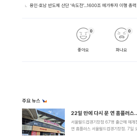
용인·호남 반도체 산단 ‘속도전’…1600조 메가투자 이행 총력
0
0
좋아요
화나요
주요 뉴스
22일 만에 다시 문 연 홈플러스
서울월드컵경기장점 67명 출근해 재개점 
연 홈플러스 서울월드컵경기장점. 7일 
우유, 과일 같은 신선식품이 차근차근 자