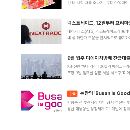
안 비 시작·내륙 소나기…무더위·열대야 
에서도 40도를 웃도는 기온이 관측됐다
의 극심한
넥스트레이드, 12일부터 프리마
대체거래소(ATS) 넥스트레이드가 프리
내 상·하한가 주문을 한시적으로 금지하
가 체결 사례와 관련해 설명자료를 내고
9월 입주 디에이치방배 잔금대출
KB·신한·하나 각각 1000억 배정…우
조정 9월 입주를 앞둔 서울 서초구 ‘디
은행과 NH농협은행도 대출 취급을 검토
민은행
논란의 'Busan is Go
단독
박형준 전 부산시장 재임 당시 추진된 부산
용산 대통령실 상징체계(CI) 개발에 참
도시브랜드 사업이 공개 이후 시민 공감