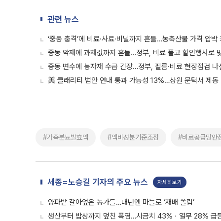
관련 뉴스
‘중동 충격’에 비료·사료·비닐까지 흔들…농축산물 가격 압박
중동 악재에 과채값까지 흔들…정부, 비료 풀고 할인행사로 
중동 변수에 농자재 수급 긴장…정부, 필름·비료 현장점검 나
美 클래리티 법안 연내 통과 가능성 13%…상원 문턱서 제동
#가축분뇨발효액
#액비성분기준조정
#비료공급망안
세종=노승길 기자의 주요 뉴스
자세히보기
양파밭 갈아엎은 농가들…내년엔 마늘로 ‘재배 쏠림’
생산부터 밥상까지 덮친 폭염…시금치 43%ㆍ열무 28% 급등