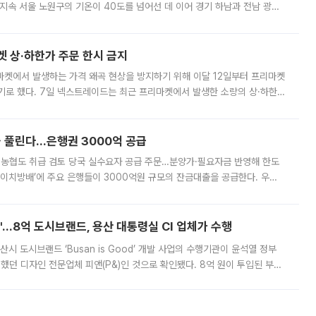
지속 서울 노원구의 기온이 40도를 넘어선 데 이어 경기 하남과 전남 광양
. 전국 대부분 지역에 폭염특보가 내려진 가운데 곳곳에서 39~40도 안팎
켓 상·하한가 주문 한시 금지
마켓에서 발생하는 가격 왜곡 현상을 방지하기 위해 이달 12일부터 프리마켓
기로 했다. 7일 넥스트레이드는 최근 프리마켓에서 발생한 소량의 상·하한
, 주문 오류로 인한 가격 급등락을 최소화하기 위한 비상 대응방안을 발표
 풀린다…은행권 3000억 공급
리·농협도 취급 검토 당국 실수요자 공급 주문…분양가·필요자금 반영해 한도
에이치방배’에 주요 은행들이 3000억원 규모의 잔금대출을 공급한다. 우리
하고 있어 향후 공급 규모가 늘어날 전망이다. 7일 금융권에 따르면 KB국
od'…8억 도시브랜드, 용산 대통령실 CI 업체가 수행
시 도시브랜드 ‘Busan is Good’ 개발 사업의 수행기관이 윤석열 정부
여했던 디자인 전문업체 피앤(P&)인 것으로 확인됐다. 8억 원이 투입된 부산
 부족과 디자인 정체성 논란에 휩싸였던 만큼, 사업 선정 과정과 결과물에