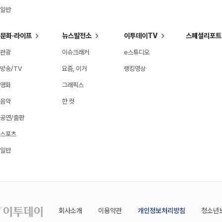
일반
문화·라이프
뉴스발전소
이투데이TV
스페셜리포트
관광
이슈크래커
e스튜디오
방송/TV
요즘, 이거
랭킹영상
영화
그래픽스
음악
한 컷
공연/출판
스포츠
일반
회사소개
이용약관
개인정보처리방침
청소년