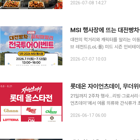
2026-07-08 14:27
을 맞이하는 공식 디저트로 제공된다. 
MSI 행사장에 뜨는 대전빵차
대전의 먹거리와 캐릭터를 알리는 이동형 
브 레전드(LoL·롤) 미드 시즌 인비테이셔널(MSI) 
해 ‘2026 대전빵차×꿈씨패밀리 전국투
2026-07-07 10:03
후 1시부터 4시까지 진
롯데온 자이언츠데이, 무더위
21일까지 2주차 행사…리빙·그로서리·디지털가전 쿠폰 혜택
언츠데이’에서 여름 의류와 간식류가 초
행사에서 리빙·그로서리·디지털가전 상품을 
2026-06-17 06:00
온에 따르면 ‘2026 자이언츠데이’ 