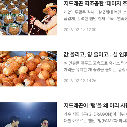
지드래곤 역조공한 ‘데이지 호
제2의 두쫀쿠 될까… MZ세대 녹인 '스토
품업계, 강력한 팬덤 경제 주목...연속성 주목 가수 지드래곤(GD)이 팬들에게 선물
지 호두과자’가 2030 세대 사이에서
2026-02-15 12:00
단순한 먹거리를 넘어 아티스트의 세
값 올리고, 양 줄이고…설 연휴
설 연휴를 앞두고 고속도로 휴게소 먹
가격을 유지한 채 중량을 줄이는 '슈링크플레이션' 사례
원이 한국도로공사로부터 제출받은 고속
2026-02-13 14:26
매출 상위 10개 품목 중 호두과자가 4
지드래곤이 ‘팸’을 왜 이리 
가수 지드래곤(G-DRAGON)이 데뷔 
대를 아우르는 팬덤 ‘팸(FAM)’과 하나의 가족 서사를 완