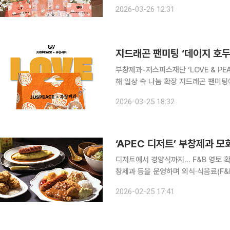
번 협업의 핵심인 '데이지 밤 호두과자
2026-03-26 12:31
팅 당시 '역조공' 선물로 화제를 모으며
지드래곤 팬미팅 ‘데이지 호
부창제과-저스피스재단 ‘LOVE & P
해 일상 속 나눔 확장 지드래곤 팬미팅에서 화제를 모았던 ‘데이지 호두과자’가 기부 프로젝트로 다
시 돌아왔다. 부창제과는 저스피스재단과
2026-03-25 18:32
디저트에서 경양식까지… F&B 영토 확
창제과 등을 운영하며 외식·식음료(F&
랜드 ‘태평양돈까스’를 론칭하며 사업 포트폴리오 
2026-02-25 17:41
면 에프지푸드는 이달 초 새 브랜드 태