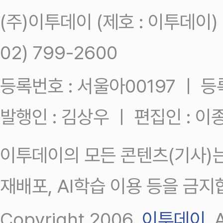
(주)이투데이 (제호 : 이투데이
02) 799-2600
등록번호 : 서울아00197 ㅣ 등록일
발행인 : 김상우 ㅣ 편집인 : 
이투데이의 모든 콘텐츠(기사)는
재배포, AI학습 이용 등을 금지
Copyright 2006.
이투데이
.