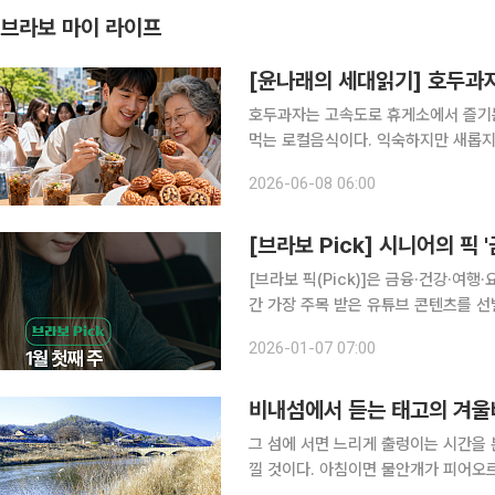
브라보 마이 라이프
[윤나래의 세대읽기] 호두과
호두과자는 고속도로 휴게소에서 즐기는
먹는 로컬음식이다. 익숙하지만 새롭지
그런데 최근 젊은 세대는 이 오래된 음식
2026-06-08 06:00
때문일까? 이들은 호두과자와 도토리묵
[브라보 Pick] 시니어의 
[브라보 픽(Pick)]은 금융·건강·여행
간 가장 주목 받은 유튜브 콘텐츠를 
시각각 변하는 시니어 독자의 마음을 살피고,
2026-01-07 07:00
유튜브 주요 채널의 조회 흐름과 포털 
비내섬에서 듣는 태고의 겨울
그 섬에 서면 느리게 출렁이는 시간을 
낄 것이다. 아침이면 물안개가 피어오