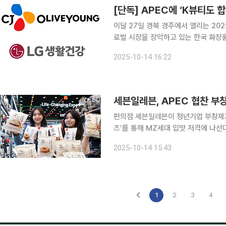
[단독] APEC에 ‘K뷰티도
이달 27일 경북 경주에서 열리는 20
로벌 시장을 장악하고 있는 한국 화장품
히는 K뷰티를 각국 참석자에게 알리는 자리가 될 것으로 
2025-10-14 16:22
최대 뷰티 플랫폼 CJ올리브영(올리브영
세븐일레븐, APEC 협찬 부
편의점 세븐일레븐이 청년기업 부창제과
즈’를 통해 MZ세대 입맛 저격에 나선다. 14일 세븐일레븐에 따르면 부창제과는 최근 리
통해 ‘이장우 호두과자’로 주목받고 있
2025-10-14 15:43
협찬사로 선정됐다. 이번 협업은 부창
1
2
3
4