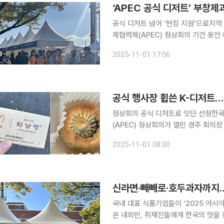
공식 디저트 넘어 ‘현장 지원’으로지역 기업 자발적 참여 제과업체
제협력체(APEC) 정상회의 기간 동안
해 눈길을 끌었다. 주요 회의의 공식 
2025-11-01 17:06
눔을 이어간 것이다. 1일
정상회의 공식 디저트로 잇단 선정한국 맛·감성에 
(APEC) 정상회의가 열린 경주 회의
주역’으로 활약했다. 황남빵과 안녕샌
2025-11-01 08:00
외신 기자단의 입맛을 사로잡으며, K-
국내 대표 식품기업들이 ‘2025 아시
온 내외빈, 취재진들에게 한국의 맛을 