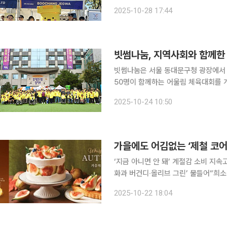
년 만에 한국에서 다시 개최되는 이번 
2025-10-28 17:44
는 만큼, 이들에게 눈도장을 찍기 위해
빗썸나눔, 지역사회와 함께한
빗썸나눔은 서울 동대문구청 광장에서 지
50명이 함께하는 어울림 체육대회를 개최했다고 24일 밝혔
비장애인이 함께 어울리며 소통하는 자
2025-10-24 10:50
애인 지원 사업과 사회공헌 활동을 지
가을에도 어김없는 ‘제철 코어’
‘지금 아니면 안 돼’ 계절감 소비 지속
화과 버건디‧올리브 그린’ 물들어“희소성 추구 
자, 특정한 시기에만 즐길 수 있는 것
2025-10-22 18:04
존재감을 드러내고 있다. 올여름 제철