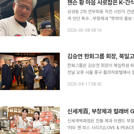
젠슨 황 마음 사로잡은 K-간
삼성동 2차 깐부회동 직전 시민이 건넨
계 잇단 특수…부창제과 "뜻밖의 홍보 효과" 방한 중인 젠슨 황 엔비디아 최고경영자(
삼성동에서 한 시민으로부터 부창제과의
2026-06-08 08:16
김승연 한화그룹 회장, 북일고
한화그룹은 김승연 회장이 북일학원 퇴직
전날 오후 서울 중구 플라자호텔에서 열
단을 떠난 신진수 교사, 김옥선 북일고
2026-04-17 08:42
다. 김 회장은 “북일고 개교 50주년
신세계百, 부창제과 컬래버 G
신세계백화점은 전통 제과 브랜드 부창
'러브 앤 피스 시리즈(LOVE & PEACE