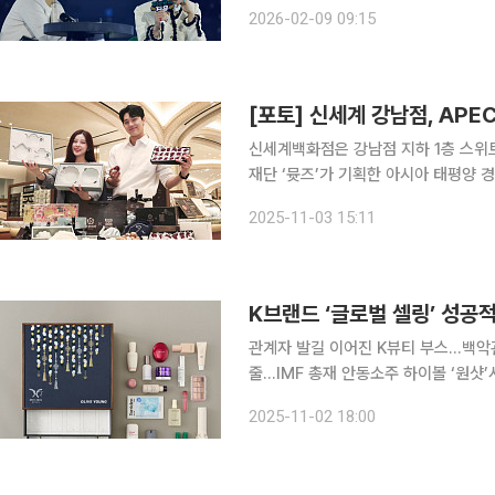
간 서울 송파구 올림픽공원 KSPO 돔(
2026-02-09 09:15
[[FAM+ILY : 패밀리 : 팸 아이 러브 유
[포토] 신세계 강남점, APE
신세계백화점은 강남점 지하 1층 스위
재단 ‘뮷즈’가 기획한 아시아 태평양 경
일 밝혔다. 이번 협업은 전통의 미에 현대적 감각을 더한 K컬처 감성 프로젝트로, 한국 고유의 미감
2025-11-03 15:11
과 맛을 세계에 소개하는 K푸드 외교
관계자 발길 이어진 K뷰티 부스...백
줄...IMF 총재 안동소주 하이볼 ‘원
↑ 경주 아시아태평양경제협력체(APEC) 기간 한국의 맛과 아름다움으로 중무장한 K브랜드가 세계
2025-11-02 18:00
각국 정상과 관계자들에게 제대로 눈도