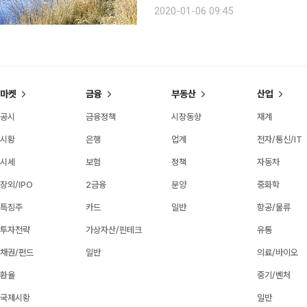
곳 , 생명이 살아 숨 쉬는 무인도 비
2020-01-06 09:45
선물하는 시간이다. 억새꽃
마켓
금융
부동산
산업
공시
금융정책
시장동향
재계
시황
은행
업계
전자/통신/IT
시세
보험
정책
자동차
장외/IPO
2금융
분양
중화학
특징주
카드
일반
항공/물류
투자전략
가상자산/핀테크
유통
채권/펀드
일반
의료/바이오
환율
중기/벤처
국제시황
일반