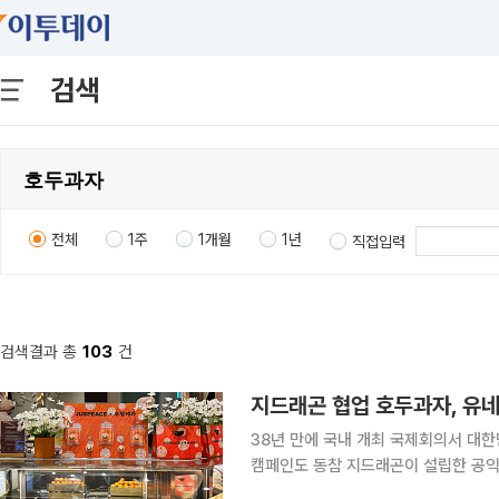
검색
전체
1주
1개월
1년
직접입력
검색결과 총
103
건
지드래곤 협업 호두과자, 유
38년 만에 국내 개최 국제회의서 대
캠페인도 동참 지드래곤이 설립한 공익법인 저스피스(JUSPEACE)와 부창제과가 함께 선보인 ‘데
이지 밤 호두과자’​가 제48차 유네스