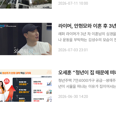
2026-07-11 10:00
건설이 선보이는 일곱 번째 디에이치 
라이머, 안현모와 이혼 후 3
래퍼 라이머가 3년 차 이혼남의 심경을 전했다. 3일 방송된 채널A ‘신랑수업2
나 운동을 부탁하는 김성수의 모습이 전파를 탔다. 이날 김성수는 “제가 모델
한창 음악 준비를 했다”라며 “그때 
2026-07-03 23:01
역시나 헬스장에서 라이머를 만난 김성
청년주택 7만4000가구 공급⋯생애주기
년이 서울을 떠나는 이유가 집이어서는 
을 만들기 위해 모든 정책 역량을 집중하겠습니다.” 오세훈 서울시장은 
2026-06-30 14:20
‘청년주거안정정책 타운홀미팅’에서 “