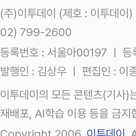
(주)이투데이 (제호 : 이투데이
02) 799-2600
등록번호 : 서울아00197 ㅣ 등록일
발행인 : 김상우 ㅣ 편집인 : 
이투데이의 모든 콘텐츠(기사)는
재배포, AI학습 이용 등을 금지
Copyright 2006.
이투데이
.