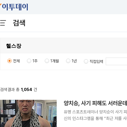
검색
전체
1주
1개월
1년
직접입력
검색결과 총
1,054
건
양치승, 사기 피해도 서러운데⋯
유명 스포츠트레이너 양치승이 사기 피해에 이어
신의 인스타그램을 통해 “최근 저를 
발생하고 있다는 소식을 접했다”라는 글을 남겼다. 그러면서 “아시다시피 