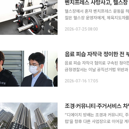
헬스장에서 혼자 벤치프레스 운동을 하
찰은 헬스장 운영자에게, 체육지도자를
치사 혐의로 기소했습니다. 그러나 법
2026-07-25 08:00
안전을 어느 범위까지 관리해야 하는
음료 피습 자작극 정이한 전 
음료 피습 자작극 혐의로 구속된 정이한 
금정경찰서는 이날 공직선거법 위반과 
인 헬스 트레이너 A씨를 검찰에 송치했다. 정 전 후보는 이날 오전 구속 당시 입었던 양복
2026-07-16 17:05
스크 차림으로 검찰에 출석했다. '왜 
“디에이치 방배는 조경과 커뮤니티, 
럽’을 향후 다른 사업장으로 이어갈 계획입니다.” 10일 서울 서초구 방배동 
투어 현장에서 만난 김기만 디에이치 