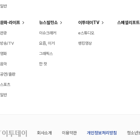
일반
문화·라이프
뉴스발전소
이투데이TV
스페셜리포트
관광
이슈크래커
e스튜디오
방송/TV
요즘, 이거
랭킹영상
영화
그래픽스
음악
한 컷
공연/출판
스포츠
일반
회사소개
이용약관
개인정보처리방침
청소년