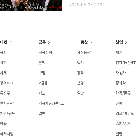
라의 첫 인상을 사실상 트럼펫 한 대가 책임
2026-05-06 17:03
을 앞두고, 헬스장에서 운동을 하던 중
마켓
금융
부동산
산업
공시
금융정책
시장동향
재계
시황
은행
업계
전자/통신/IT
시세
보험
정책
자동차
장외/IPO
2금융
분양
중화학
특징주
카드
일반
항공/물류
투자전략
가상자산/핀테크
유통
채권/펀드
일반
의료/바이오
환율
중기/벤처
국제시황
일반