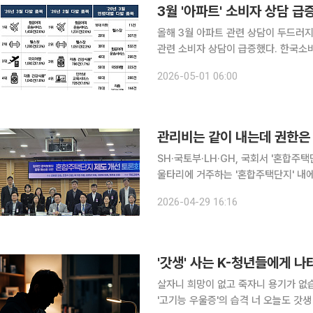
3월 '아파트' 소비자 상담 급
올해 3월 아파트 관련 상담이 두드러지
관련 소비자 상담이 급증했다. 한국소비자원과 한국소비자단체협의회가 지난달 1372소비자 상담
센터에 접수된 상담 사례를 분석한 결과
2026-05-01 06:00
관리비는 같이 내는데 권한은
SH·국토부·LH·GH, 국회서 '혼합주택단지 제도 개선 토
울타리에 거주하는 '혼합주택단지' 내
정에서는 소외되고 있다는 지적이 제기
2026-04-29 16:16
를 해결하기 위해 임차인에게 실질적인
'갓생' 사는 K-청년들에게 나
살자니 희망이 없고 죽자니 용기가 없습니다 K-갓생 이면의 어두운 그림자 성실함이
'고기능 우울증'의 습격