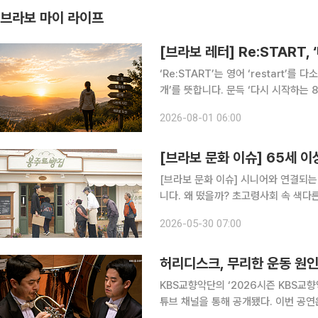
브라보 마이 라이프
[브라보 레터] Re:START,
‘Re:START’는 영어 ‘restart’
개’를 뜻합니다. 문득 ‘다시 시작하는 8
해 계획은 1월에 많이 세우죠. 하지만
2026-08-01 06:00
의 중간 혹은 계절의 경계에 선 지금
[브라보 문화 이슈] 65세 이
[브라보 문화 이슈] 시니어와 연결되는
니다. 왜 떴을까? 초고령사회 속 색다른 예능이 등장했다. 지난 8일 첫 방송된 쿠팡플레이 예능 '봉
주르빵집'이다. 시골 마을에 작은 빵집
2026-05-30 07:00
이상 어르신만 입장할 수 있다는 특별
허리디스크, 무리한 운동 원인
KBS교향악단의 ‘2026시즌 KBS교
튜브 채널을 통해 공개됐다. 이번 공연