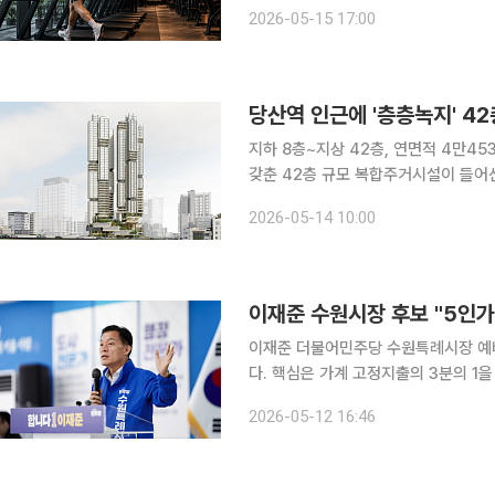
2026-05-15 17:00
당산역 인근에 '층층녹지' 4
지하 8층~지상 42층, 연면적 4만4531㎡ 규모 서울 영등포구 당산역 인
갖춘 42층 규모 복합주거시설이 들어선다. 서울시는 전날 열린 제3차 도시·건축공동위
과위원회에서 당산지구 중심 지구단위
2026-05-14 10:00
가결했다고 14일 밝혔
이재준 더불어민주당 수원특례시장 예
다. 핵심은 가계 고정지출의 3분의 1
반값 생활비'다. 12일 이투데이 취재를 종합하면, 이재준 후보는 이날 정책공약 기자간담회를 열고
2026-05-12 16:46
"5인 가족 기준 연간 1815만원의 고