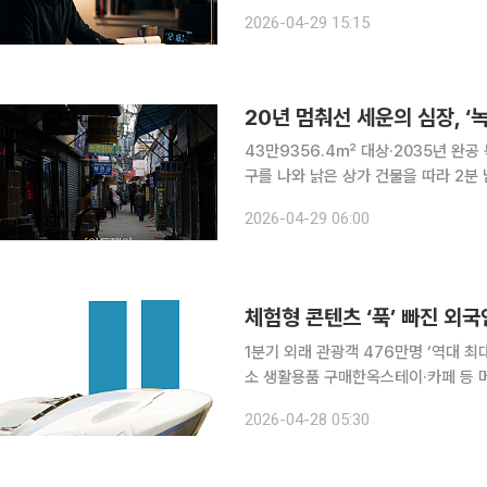
2026-04-29 15:15
43만9356.4㎡ 대상·2035년 완공 목표종묘서
구를 나와 낡은 상가 건물을 따라 2분
한 풍경이 펼쳐진다. 음악사와 귀금속
2026-04-29 06:00
건물 위를 거미줄처럼 뒤엉킨 전깃줄이
1분기 외래 관광객 476만명 ‘역대 
소 생활용품 구매한옥스테이·카페 등 
방한 외국인 관광이 새로운 국면에 접
2026-04-28 05:30
중심이 ‘방문 규모’에서 ‘체류 방식과