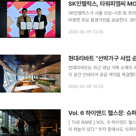
SK인텔릭스, 타워피엠씨 MO
SK인텔릭스가 서울 강남•서초 등 프리미엄 주거 단지에 웰니스 로보
비롯한 주요 환경가전을 공급한다. SK인텔릭스는 8일 서울 종로구 SK인텔릭스 본사에서 프리미엄
주거시설 전문 운영•관리 기업인 타워피엠
2026-06-09 13:45
엠씨는 2002년 타워팰리스를 시작으로
현대리바트 "선박가구 사업 순
현대리바트는 최근 경남 거제 소재의 
지 공간 인테리어 공급 계약을 체결했다고 8일 밝혔다. 이번
399.98m, 폭 61m의 축구장 4개
2026-06-08 16:35
랑, 시네마룸, 헬스장 등 복지 공간 
Vol. 6 하이엔드 헬스장: 슈
[ THE RARE ] VOL. 6 하이엔드 헬스장:슈퍼리치들이 몸을 만드는 곳 "천외천(天外天). 하늘 밖
의 하늘이 있다." 부자 중