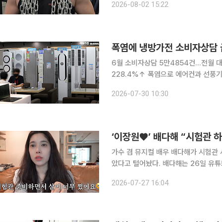
2026-08-02 15:22
잠시 쉬고 있으며, 따로 개인 PT 수
폭염에 냉방가전 소비자상담 
6월 소비자상담 5만4854건…전월 대
228.4%↑ 폭염으로 에어컨과 선풍기 등 냉방가전 수요가 늘면서 관련 소비자상담도 두 배 이상
증가한 것으로 나타났다. 샌들·슬리퍼 배
2026-07-30 10:30
소비자원은 지난달 1372소비자상담센
‘이장원♥’ 배다해 “시험관 
가수 겸 뮤지컬 배우 배다해가 시험관 
았다고 털어놨다. 배다해는 26일 유튜브 채널 ‘다해는다해’에 공개한 영상에서 시험관 시술을 다시
시작한 근황과 달라진 몸 상태를 전했다. 배다해는 “여러분도 아시겠지만 저는 감기에 진짜 잘
2026-07-27 16:04
린다. 그런데 1년 쉬고 나서 시험관을