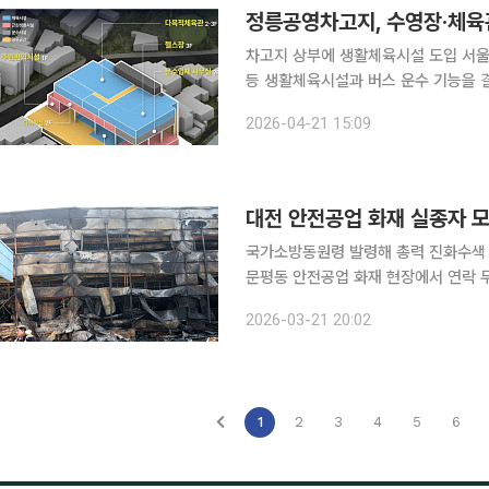
정릉공영차고지, 수영장·체육
차고지 상부에 생활체육시설 도입 서울 성북구 정릉공영차고지가 수영장과 다목적체육관, 헬스장
등 생활체육시설과 버스 운수 기능을 결합한 복합 
성북구 정릉동 771-7번지 일대 정릉
2026-04-21 15:09
표했다. 서울시는 차고지 상부를 
대전 안전공업 화재 실종자 
국가소방동원령 발령해 총력 진화수색 하루 만에 모두 숨
문평동 안전공업 화재 현장에서 연락 두절됐던 1
까지 포함해 총 74명이 다치거나 숨지는 대형 참사로
2026-03-21 20:02
으로는 공장 내부 절삭유와 기름때, 임의
1
2
3
4
5
6