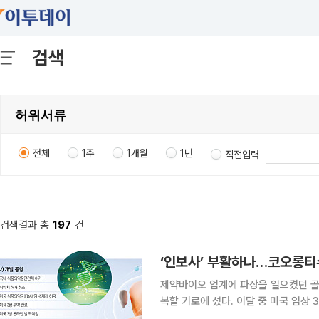
검색
전체
1주
1개월
1년
직접입력
검색결과 총
197
건
‘인보사’ 부활하나…코오롱티슈
제약바이오 업계에 파장을 일으켰던 골관
복할 기로에 섰다. 이달 중 미국 임상 3
입증할 수 있을지 주목된다. 9일 제약바이오 업계에 따르면 코오롱티슈진은 이달 중 무릎 골관절염