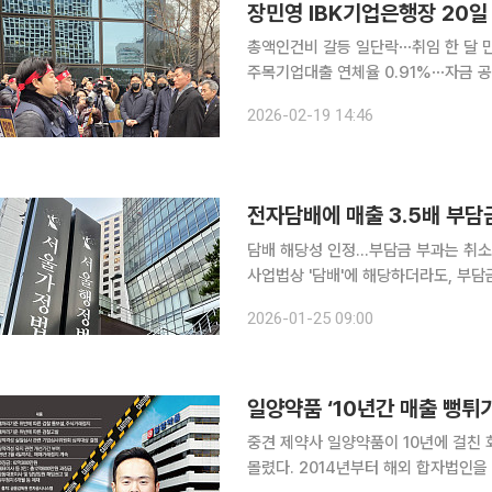
장민영 IBK기업은행장 20일
총액인건비 갈등 일단락⋯취임 한 달 
주목기업대출 연체율 0.91%⋯자금 공급-건전성 관리 과제 장
을 열고 본격적인 경영에 돌입한다. 
2026-02-19 14:46
사태로 흔들린 내부통제 시스템 복원과
전자담배에 매출 3.5배 부담
담배 해당성 인정…부담금 부과는 취소법원 "흡연 
사업법상 '담배'에 해당하더라도, 부
는 국민건강 증진 부담금을 뒤늦게 부
2026-01-25 09:00
왔다. 25일 법조계에 따르면 서울
일양약품 ‘10년간 매출 뻥튀기
중견 제약사 일양약품이 10년에 걸친
몰렸다. 2014년부터 해외 합자법인을 