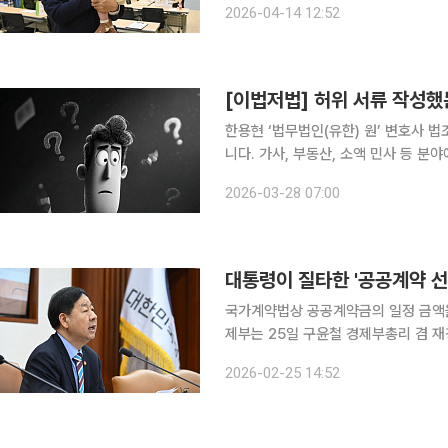
2026-04-14 12:52
서류를 제출해 약 30억 원대 대출을 받
[이법저법] 허위 서류 작성했는
한용현 ‘법무법인(유한) 원’ 변호사 법조 기자들이 모여 우리 생활의 법률 상식을 친절하게 알려드립
니다. 가사, 부동산, 소액 민사 등 
수 있는 사건들, 이런 내용으로도 상담
2026-03-28 07:00
대통령이 질타한 '공공계약 선
국가계약법상 공공계약금의 일정 금액을 미
제부는 25일 구윤철 경제부총리 겸 
관계장관회의’에서 ‘선금 제도 합리화 방안’을 보고했다. 현재는 공
2026-02-25 14:52
70% 한도(누적)에서 선금 지급이 가