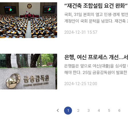
국회, 31일 본회의 열고 민생·경제 법안 처리 전세사기 피해자들을 구제하기 위한
개정안이 국회 문턱을 넘었다. 재건축
시효를 폐지하는 법안도 본회의를 통과했다. 국회는 31일 오후 본회의를 열고 민간
2024-12-31 15:57
임대주택에 관한 특별법) 개정안을 처리했
은행, 여신 프로세스 개선…
은행들은 앞으로 여신(대출)을 심사할 
해야 한다. 25일 금융감독원이 발표한 '은행권 여신 프로세스 개선 TF 추진결과'에 따르면 올해 보
고된 대형 여신사고 원인을 분석해 △
2024-12-25 12:00
개선 △임대차계약의 실재성 확인 강
1
2
3
4
5
6