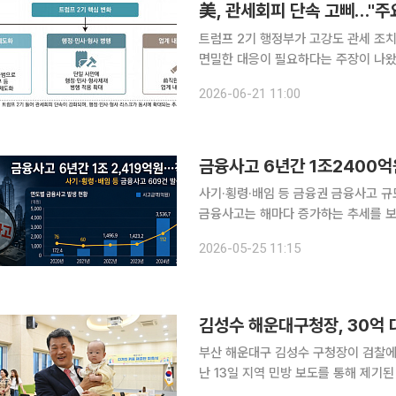
美, 관세회피 단속 고삐…"주
트럼프 2기 행정부가 고강도 관세 조
면밀한 대응이 필요하다는 주장이 나왔
로 확대되는 흐름이다. 한국무역협회 국제무역통상연구원이 21일 발표한 ‘美 관세회피 대응 강화
2026-06-21 11:00
동향’ 보고서에 따르면, 최근 미국의 
금융사고 6년간 1조2400억
사기·횡령·배임 등 금융권 금융사고 규
금융사고는 해마다 증가하는 추세를 보
도 약 이틀에 한 번꼴로 사고가 발생
2026-05-25 11:15
나온다. 25일 국회 정무위원회 
김성수 해운대구청장, 30억 
부산 해운대구 김성수 구청장이 검찰에 
난 13일 지역 민방 보도를 통해 제기
보다 선명해지고 있다. 보도에 따르면 수사당국은 김 구청장과 배우자가 부동산 계약 과정에서 허위