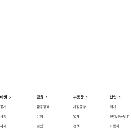
마켓
금융
부동산
산업
공시
금융정책
시장동향
재계
시황
은행
업계
전자/통신/IT
시세
보험
정책
자동차