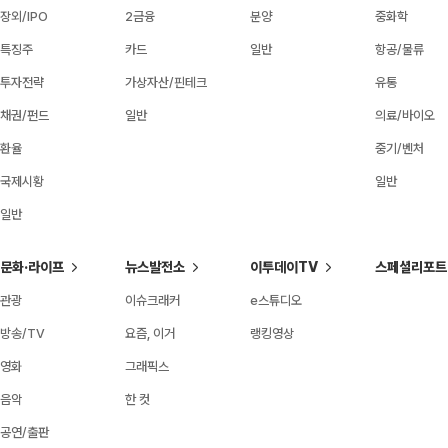
장외/IPO
2금융
분양
중화학
특징주
카드
일반
항공/물류
투자전략
가상자산/핀테크
유통
채권/펀드
일반
의료/바이오
환율
중기/벤처
국제시황
일반
일반
문화·라이프
뉴스발전소
이투데이TV
스페셜리포트
관광
이슈크래커
e스튜디오
방송/TV
요즘, 이거
랭킹영상
영화
그래픽스
음악
한 컷
공연/출판