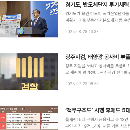
경기도, 반도체단지 투기세력
경기도가 용인 반도체 국가산업단지를 
계획서, 기획부동산 지분쪼개기 등 수법
자 23명이 검찰에 송치됐다. 손임성 경기도 도시주택실장은 28일 도청 기자회견에서 “3월부터 7
2025-08-28 13:38
월까지 해당 지역 불법 부동산 거래를 
광주지검, 태양광 공사비 부풀
정부 지원을 노리고 공사비를 부풀려 
로 재판에 넘겨졌다. 광주지검 반부패·강력수사부와 수사과는 특정경제범죄 가중처벌 등에 관한 법
률상 사기 등 혐의로 A 씨 등 77명을 기소했다고 23일 밝
2025-07-23 08:58
업자인 A 씨 등은 공사비를 부풀린 허
올 들어 5대 은행서 금융사고 총 12건
부인 사기’ 9건…허위 서류 거를 시스