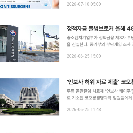
2026-07-10 05:00
치료제 TG-C의 미국 임상 3상 톱라
중소벤처기업부가 정책금융 제3자 부당
을 신설한다. 중기부의 부당개입 조사 권한
부 박용순 중소기업정책실장은 25일 
2026-06-25 15:00
결 TF
'인보사 허위 자료 제출’ 코오
무릎 골관절염 치료제 ‘인보사 케이주'
로 기소된 코오롱생명과학 임원들에게 무죄가 확정됐다. 25일 대법
위계공무집행방해·특정경제범죄 가중처
2026-06-25 11:48