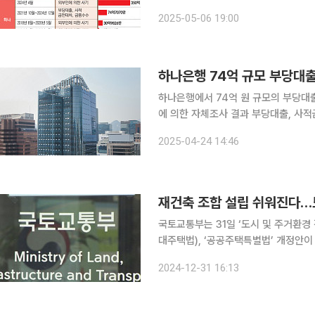
급 은행권이 횡령사고 재발방지를 위한 노력에도 사고가 끊이지 않았던 이유는 내부통제 제도가 ‘책
2025-05-06 19:00
임 회피용’에 그쳤기 때문으로 풀이된다
하나은행 74억 규모 부당대출
하나은행에서 74억 원 규모의 부당대출이 발생했다. 24일 금융권에 
에 의한 자체조사 결과 부당대출, 사적
견했다고 전날 공시했다. 하나은행 직원은 2021년 10월 12일부터 지난해 12월 26일까지 약 3년 2
2025-04-24 14:46
개월간 여신거래처 및 관련인으로부터
재건축 조합 설립 쉬워진다…
국토교통부는 31일 ‘도시 및 주거환경
대주택법), ‘공공주택특별법’ 개정안이 국회 본회
다… 통합심의 등 규제 완화 도시정비법 개정안은 8·8 대책에서 제시한 정비사업의 절차 간소화 방
2024-12-31 16:13
안 등을 담고 있다. 지방자치단체가 정