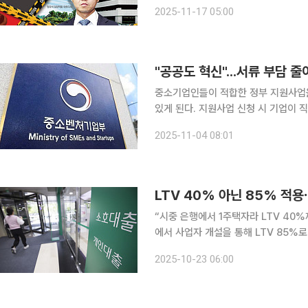
일 제약업계에 따르면 금융위원회는 이
2025-11-17 05:00
위반 혐의로 과징금 62억3000만 원
"공공도 혁신"...서류 부담 
중소기업인들이 적합한 정부 지원사업을
있게 된다. 지원사업 신청 시 기업이 직
업계획서 작성도 AI로 지원한다. 중
2025-11-04 08:01
“시중 은행에서 1주택자라 LTV 40
에서 사업자 개설을 통해 LTV 85%로 대출받아 
안정화 정책을 통해 은행권 대출 문턱을
2025-10-23 06:00
이 나온다. 23일 정준호 더불어