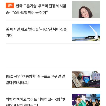
한국 드론기술, 우크라 전장서 시험
단독
중…“스타트업 여러 곳 참여”
美 미사일 재고 ‘빨간불’…K방산 북미 진출
기대
KBO 폭염 '여름방학' 끝…프로야구 갈 길
멀다 [해시태그]
빅뱅 컴백하고 튜이드 데뷔하고⋯K팝 '몇
세대'세요? [엔터로그]