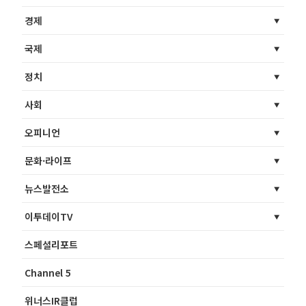
경제
국제
정치
사회
오피니언
문화·라이프
뉴스발전소
이투데이TV
스페셜리포트
Channel 5
위너스IR클럽