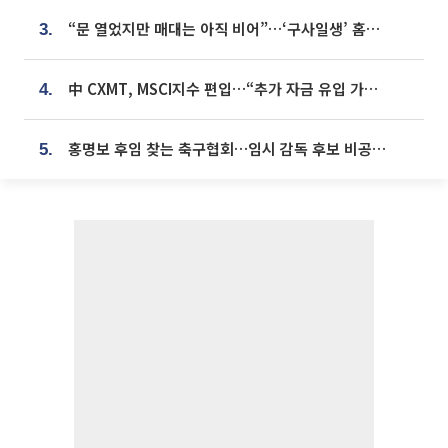
“문 열었지만 매대는 아직 비어”…‘구사일생’ 홈플러스, 정상화 시험대[르포]
3.
中 CXMT, MSCI지수 편입…“추가 자금 유입 가능성”
4.
홍명보 후임 찾는 축구협회…임시 감독 후보 비공개 심사
5.