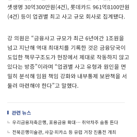
셋생명 30억300만원(4건), 롯데카드 961억8100만원
(4건) 등이 업권별 최고 사고 규모 회사로 집계됐다.
강 의원은 “금융사고 규모가 최근 6년여간 1조원을
넘고 지난해 역대 최대치를 기록한 것은 금융당국이
도입한 책무구조도가 현장에서 제대로 작동하지 않고
있다는 방증”이라며 “업권별 사고 유형과 원인을 면
밀히 분석해 임원 책임 강화와 내부통제 보완책을 서
둘러 마련해야 한다”고 말했다.
관련 뉴스
우리금융저축은행, 포용금융 확대⋯ 취약차주 숨통 튼다
전북은행미술관, 샤갈·피카소 등 유럽 거장 진품전 개최