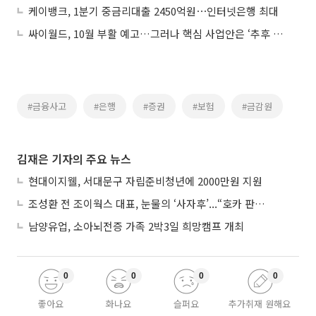
케이뱅크, 1분기 중금리대출 2450억원⋯인터넷은행 최대
싸이월드, 10월 부활 예고…그러나 핵심 사업안은 ‘추후 공개’
#금융사고
#은행
#증권
#보험
#금감원
김재은 기자의 주요 뉴스
현대이지웰, 서대문구 자립준비청년에 2000만원 지원
조성환 전 조이웍스 대표, 눈물의 ‘사자후’...“호카 판권 탈취 노린 경쟁사가 기획·폭행 유도”
남양유업, 소아뇌전증 가족 2박3일 희망캠프 개최
0
0
0
0
좋아요
화나요
슬퍼요
추가취재 원해요