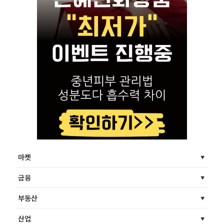
마켓
금융
부동산
산업