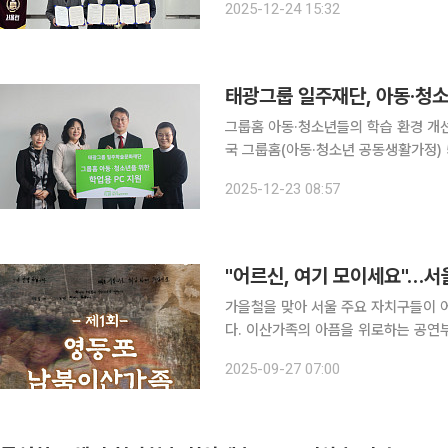
2025-12-24 15:32
우리은행 기관그룹장, 정진우 서울시 
태광그룹 일주재단, 아동·청소
그룹홈 아동·청소년들의 학습 환경 개선 및 정서 지원 나서 태
국 그룹홈(아동·청소년 공동생활가정) 5
고 밝혔다. 이번 지원은 2021년부
2025-12-23 08:57
진행됐으며, PC 본체와 모니터, 키보드
"어르신, 여기 모이세요"…서울
가을철을 맞아 서울 주요 자치구들이 
다. 이산가족의 아픔을 위로하는 공연
어르신 노년 생활 지원을 위한 주요 자치구의 노력이 눈길을
2025-09-27 07:00
영등포구는 30일 영등포아트홀에서 