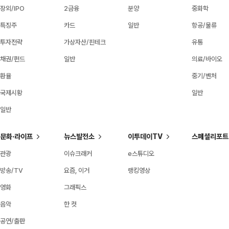
장외/IPO
2금융
분양
중화학
특징주
카드
일반
항공/물류
투자전략
가상자산/핀테크
유통
채권/펀드
일반
의료/바이오
환율
중기/벤처
국제시황
일반
일반
문화·라이프
뉴스발전소
이투데이TV
스페셜리포트
관광
이슈크래커
e스튜디오
방송/TV
요즘, 이거
랭킹영상
영화
그래픽스
음악
한 컷
공연/출판