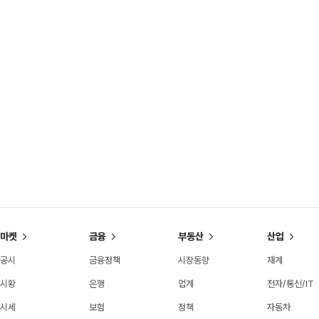
마켓
금융
부동산
산업
공시
금융정책
시장동향
재계
시황
은행
업계
전자/통신/IT
시세
보험
정책
자동차