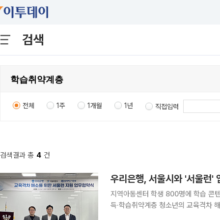
검색
전체
1주
1개월
1년
직접입력
검색결과 총
4
건
우리은행, 서울시와 '서울런'
지역아동센터 학생 800명에 학습 콘텐츠·태블릿P
득·학습취약계층 청소년의 교육격차 해소와
한 업무협약을 체결했다고 24일 밝혔다. 18일 서울시청 서소문2청사에서 열린 협약식에는