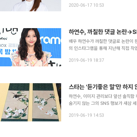
을 마음껏 펼칠 수 있도록 전폭적인 지원을 아끼지
2020-06-17 10:53
와 함께 일하게 돼 기쁘다"라며 "다양
하연수, 까칠한 댓글 논란→S
배우 하연수가 까칠한 댓글로 논란이 된 가운데 결
의 인스타그램을 통해 지난해 직접 작업한 ‘화
“연수님이 직접 작업하신 거냐”라고 물
2019-06-19 18:37
좀 알아주셨으면. 그림 그린 지는 20년
스타는 '듣기좋은 말'만 하지
하연수, 이미지 관리보다 앞선 솔직함 하연수가 또다시 '바른 말'로 '꼬투리'를 잡았다. 불편한 감정을
숨기지 않는 그의 SNS 행보가 새삼 세간의 도마에 오른 모
통해 특정 네티즌에 대한 유감을 표명했
2019-06-19 14:53
작업한 거냐"라는 질문을 받고 보인 