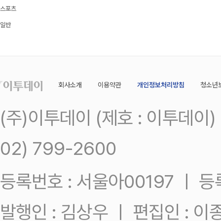
스포츠
일반
회사소개
이용약관
개인정보처리방침
청소년
(주)이투데이 (제호 : 이투데이
02) 799-2600
등록번호 : 서울아00197 ㅣ 등록일
발행인 : 김상우 ㅣ 편집인 : 