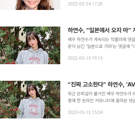
2022-05-24 17:20
재하며 “기자님, 같은 여성인데 타이틀
배우 하연수가 계속되는 악플러에 댓글로 맞대응했다. 13일 하연수는
꾼이 남긴 ‘일본으로 가라’는 댓글에 “나는 영원
떠난 하연수는 SNS를 통해 “シ
2022-05-13 19:15
랫슈
“진짜 고소한다” 하연수, ‘A
최근 은퇴설이 불거진 배우 하연수가 때 아닌 ‘AV 
램에 한 온라인 커뮤니티에 올라온 댓
서 제 언급하지 말아달라”고 적었다. 해당 댓글은 현재 삭제된 상태지만 ‘하연수가 AV에 진출한
2022-05-12 15:24
다’는 내용이 적혀 있었던 것으로 추정