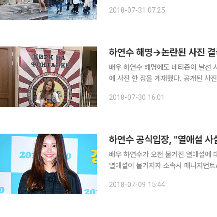
서 데이트를 즐기는 듯한 모습이 게재됐
2018-07-31 07:25
걷고 있다. 두 사람은 멀리서 봐도 한
하연수 해명→논란된 사진 결
배우 하연수 해명에도 네티즌이 날선 시선을 거두지 않고 있
에 사진 한 장을 게재했다. 공개된 사
고 있다. 네티즌은 하연수가 사진을 찍은 배경의 포스터가 일본 제국주의 상징인 전범기(욱일기)를
2018-07-30 16:01
연상케 한다며 비난을 보
하연수 공식입장, "열애설 사
배우 하연수가 오전 불거진 열애설에 대해 공식입장을 밝혔다
열애설이 불거지자 소속사 매니지먼트A
없다고 한다"라며 "열애설이 제기된 사업가는
2018-07-09 15:44
하연수가 6살 연상의 패션 사업가 A씨