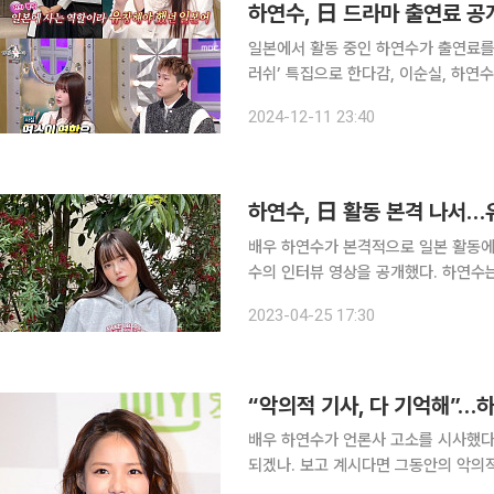
하연수, 日 드라마 출연료 공
일본에서 활동 중인 하연수가 출연료를 오픈했다. 11일 방송된 MBC ‘라디오스
러쉬’ 특집으로 한다감, 이순실, 하연수, 크
“NHK ‘호랑이에게 날개’라는 작품에
2024-12-11 23:40
20% 정도 나왔다”라며 “조선인 유
하연수, 日 활동 본격 나서…
배우 하연수가 본격적으로 일본 활동에 나선다. 24일 일본의 주간 영 매거진은
수의 인터뷰 영상을 공개했다. 하연수는
촬영 열심히 할테니 기대해달라”고 말했다. 촬영을 마친 후 하연수는 “오늘 날씨도 맑
2023-04-25 17:30
좋아지는 행복한 촬영이었다. 응원받고
“악의적 기사, 다 기억해”…
배우 하연수가 언론사 고소를 시사했다. 하연수는 24일 인스타그램에 “제가 개인적으로 고
되겠나. 보고 계시다면 그동안의 악의
사 캡처 사진을 게재했다. 또 하연수는 이날 인스타그램 스토리에 특정 기자들의 기사를 캡처해 게