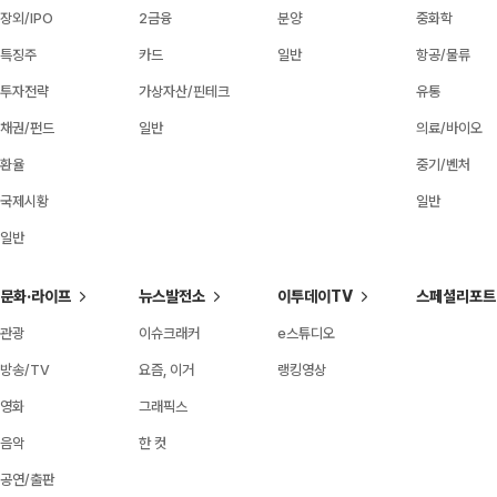
장외/IPO
2금융
분양
중화학
특징주
카드
일반
항공/물류
투자전략
가상자산/핀테크
유통
채권/펀드
일반
의료/바이오
환율
중기/벤처
국제시황
일반
일반
문화·라이프
뉴스발전소
이투데이TV
스페셜리포트
관광
이슈크래커
e스튜디오
방송/TV
요즘, 이거
랭킹영상
영화
그래픽스
음악
한 컷
공연/출판