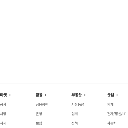
마켓
금융
부동산
산업
공시
금융정책
시장동향
재계
시황
은행
업계
전자/통신/IT
시세
보험
정책
자동차