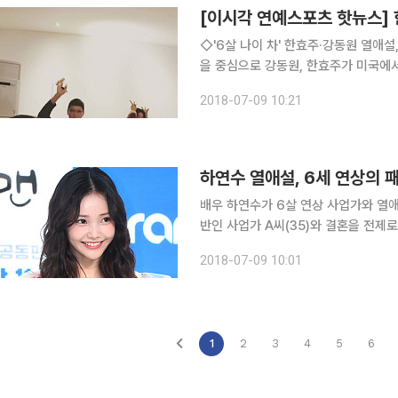
◇'6살 나이 차' 한효주·강동원 열애설, 이태원·미국 
을 중심으로 강동원, 한효주가 미국에서
동원 한효주는 미국의 한 거리를 커플
2018-07-09 10:21
는 선글라스를 착용했고, 강동원은 마
하연수 열애설, 6세 연상의 
배우 하연수가 6살 연상 사업가와 열애설에 휩싸였다. 9일 한 언론 
반인 사업가 A씨(35)와 결혼을 전제로 진지하게 
브랜드를 이끌고 있는 패션업계 종사자
2018-07-09 10:01
다. 그러면서 매체는 하연수가 A씨가 
1
2
3
4
5
6