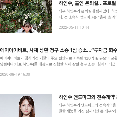
하연수, 돌연 은퇴설…프로필
배우 하연수가 은퇴설에 휩싸였다. 하연수는 올해 초 소속사 앤드마크와의 전속계약을 마무리 지었
다. 전 소속사 앤드마크는 “올해 초 
중인 것으로 안다”고 전했다. 하연수의 은퇴설은 최근 포털 사이트에서 프로필이 삭제되면서 불거졌
2022-05-11 10:44
다. 프로필 삭제는 전 소속사의 요청 
에이아이비트, 사채 상환 청구 소송 1심 승소…“투자금 회수
에이아이비트가 감사의견 거절의 주요 원인으로 지목된 120억 원 규모의 교환사
딩컴퍼니(대표 하연수)를 대상으로 진행한 사채 상환 청구 소송 1심에서 최근 승소했다고
계자는 “이번 1심 승소 판결을 근거로 법적 절차를 거쳐 정식으로 지스마트글
2020-08-19 16:30
배우 하연수가 앤드마크와 전속계약을 체결했다. 앤드마크 측은 17일 "하연
월한 재능을 가진 잠재력인 큰 배우"라며 전속계약 체