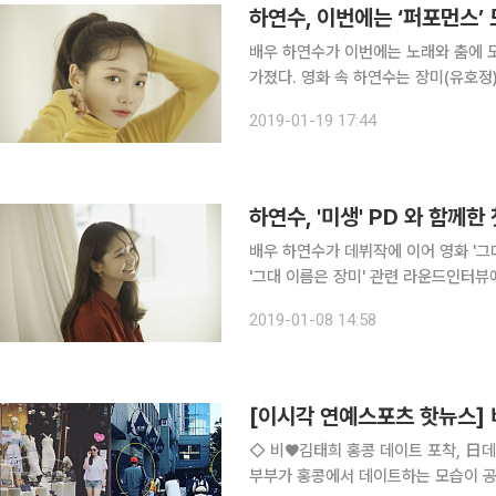
하연수, 이번에는 ‘퍼포먼스’ 
배우 하연수가 이번에는 노래와 춤에 도전한다. 하연수는 19일 영화 ‘그대 이름
가졌다. 영화 속 하연수는 장미(유호정)의 젊은 시절을 연기한다. 극중 장미는 가수를 꿈꾼다. 무대
와 연습실에서 ‘너만의 장미’ ‘그대 이름
2019-01-19 17:44
는 복수의 매체와 인터뷰를 통해
배우 하연수가 데뷔작에 이어 영화 '그대 이름은
'그대 이름은 장미' 관련 라운드인터
한 비하인드를 공개했다. 하연수는 지난 
2019-01-08 14:58
며 "당시 기타를 하나도 칠줄 몰랐지만
◇ 비♥김태희 홍콩 데이트 포착, 日데이트와 오버랩? 가수 겸 배우 
부부가 홍콩에서 데이트하는 모습이 공