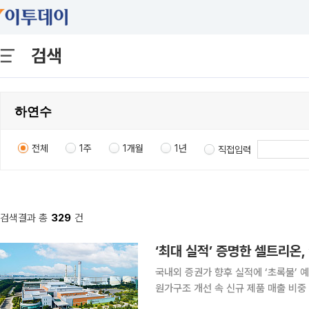
검색
전체
1주
1개월
1년
직접입력
검색결과 총
329
건
‘최대 실적’ 증명한 셀트리온,
국내외 증권가 향후 실적에 ‘초록불’ 
원가구조 개선 속 신규 제품 매출 비중 70%까지 확대 셀트리온이 기
실적을 달성하면서 올해 목표에 대한 