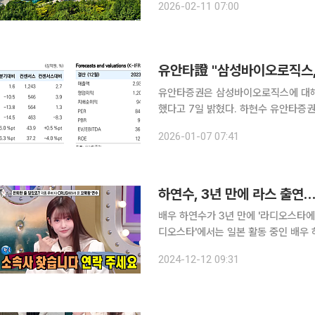
2026-02-11 07:00
간에 진입했다고 분석하며, 중장기적으
유안타證 "삼성바이오로직스,
유안타증권은 삼성바이오로직스에 대해 
했다고 7일 밝혔다. 하현수 유안타증권 연구원은 "동사는 별도 기준 매출액 1조2772억 원
(+34.4%YoY, 이하 YoY 생략), 
2026-01-07 07:41
합하는 실적이 전망된다"며 "1~4공장
하연수, 3년 만에 라스 출연…
배우 하연수가 3년 만에 '라디오스타에' 출연해 근황을 전했다.
디오스타'에서는 일본 활동 중인 배우 하연수가 
라디오스타로 왔다"며 "무슨 특집인지도
2024-12-12 09:31
출연을 위해 귀국