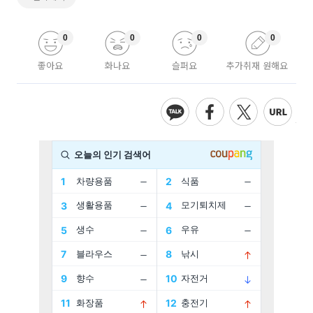
0
0
0
0
좋아요
화나요
슬퍼요
추가취재 원해요