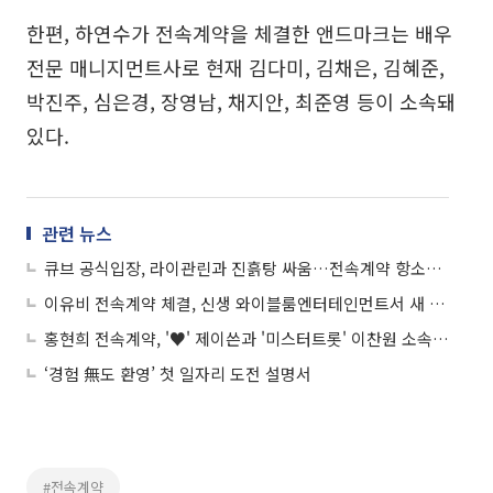
한편, 하연수가 전속계약을 체결한 앤드마크는 배우
전문 매니지먼트사로 현재 김다미, 김채은, 김혜준,
박진주, 심은경, 장영남, 채지안, 최준영 등이 소속돼
있다.
관련 뉴스
큐브 공식입장, 라이관린과 진흙탕 싸움…전속계약 항소심 기각 "대화로 풀 것"
이유비 전속계약 체결, 신생 와이블룸엔터테인먼트서 새 둥지…소속사 "전폭적인 지원 아끼지 않겠다"
홍현희 전속계약, '♥' 제이쓴과 '미스터트롯' 이찬원 소속사로…'부부 시너지' 기대
‘경험 無도 환영’ 첫 일자리 도전 설명서
#전속계약