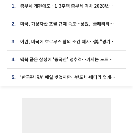
종부세 개편에도…1·3주택 종부세 격차 2028년부터 확대
1.
미국, 가상자산 포괄 규제 속도…상원, ‘클래리티법’ 9월 절차투표 추진
2.
이란, 미국에 호르무즈 합의 조건 제시…美 “경기 아직 안 끝나” [종합]
3.
맥북 품은 삼성에 ‘중국산’ 맹추격⋯커지는 노트북 OLED 시장
4.
‘한국판 IRA’ 베일 벗었지만…반도체·배터리 업계 “시행령이 관건”
5.