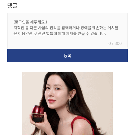
댓글
0 / 300