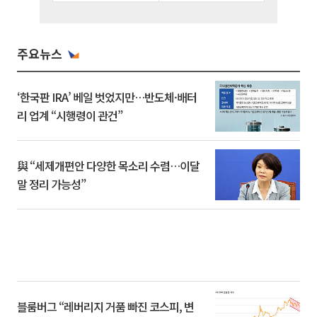
주요뉴스
‘한국판 IRA’ 베일 벗었지만…반도체·배터
리 업계 “시행령이 관건”
與 “세제개편안 다양한 목소리 수렴…이달
말 정리 가능성”
블룸버그 “레버리지 거품 빠진 코스피, 변