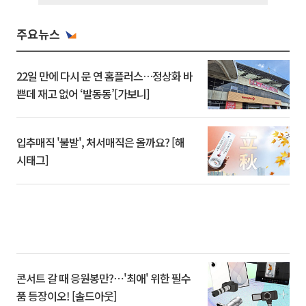
주요뉴스
22일 만에 다시 문 연 홈플러스…정상화 바
쁜데 재고 없어 ‘발동동’[가보니]
입추매직 '불발', 처서매직은 올까요? [해
시태그]
콘서트 갈 때 응원봉만?⋯'최애' 위한 필수
품 등장이오! [솔드아웃]