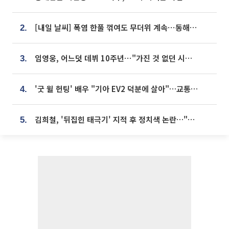
[내일 날씨] 폭염 한풀 꺾여도 무더위 계속⋯동해안 이틀 연속 비
2.
임영웅, 어느덧 데뷔 10주년⋯"가진 것 없던 시절, 내 앞엔 20명의 팬뿐"
3.
'굿 윌 헌팅' 배우 "기아 EV2 덕분에 살아"…교통사고 후 안전성 극찬
4.
김희철, '뒤집힌 태극기' 지적 후 정치색 논란…"좌우 떠나 우리나라 국기"
5.