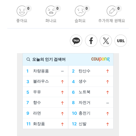
0
0
0
0
좋아요
화나요
슬퍼요
추가취재 원해요