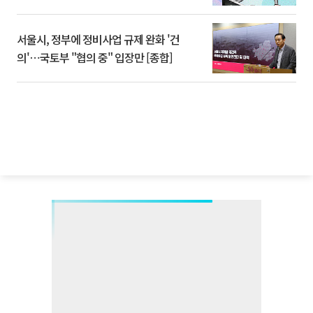
서울시, 정부에 정비사업 규제 완화 '건
의'⋯국토부 "협의 중" 입장만 [종합]