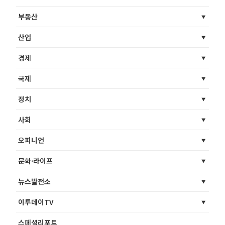
부동산
산업
경제
국제
정치
사회
오피니언
문화·라이프
뉴스발전소
이투데이TV
스페셜리포트