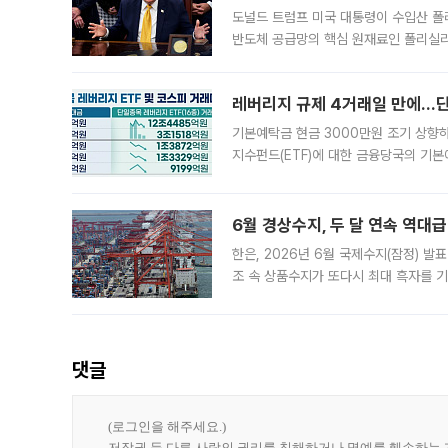
도널드 트럼프 미국 대통령이 수입산 
반도체 공급망의 핵심 원재료인 폴리실리
로 한국 기업에 미칠 영향에도 관심이 
레버리지 규제 4거래일 만에…단일
기본예탁금 현금 3000만원 조기 상향하
지수펀드(ETF)에 대한 금융당국의 기본
13분의 1수준으로 급감했다. 6일 한국
한 가운데
6월 경상수지, 두 달 연속 역대급
한은, 2026년 6월 국제수지(잠정) 발
조 속 상품수지가 또다시 최대 흑자를 
다. 한국은행이 6일 발표한 '2026년 
집계됐다
댓글