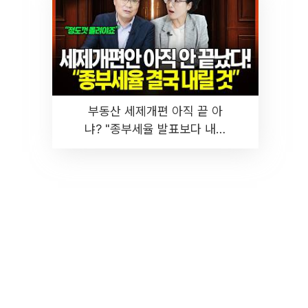
부동산 세제개편 아직 끝 아
냐? "종부세율 발표보다 내릴
것" 장기거주·양도세 전망 I 집
땅지성 I 김인만, 진미윤