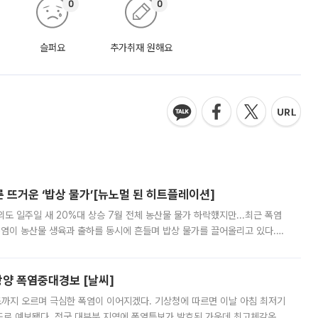
0
0
슬퍼요
추가취재 원해요
른 뜨거운 ‘밥상 물가’[뉴노멀 된 히트플레이션]
도 일주일 새 20%대 상승 7월 전체 농산물 물가 하락했지만...최근 폭염
폭염이 농산물 생육과 출하를 동시에 흔들며 밥상 물가를 끌어올리고 있다.
 아니라 오이와 참외, 브로콜리 가격까지 일주일 새 두 자릿수로 뛰었다.
양 폭염중대경보 [날씨]
도까지 오르며 극심한 폭염이 이어지겠다. 기상청에 따르면 이날 아침 최저기
39도로 예보됐다. 전국 대부분 지역에 폭염특보가 발효된 가운데 최고체감온도