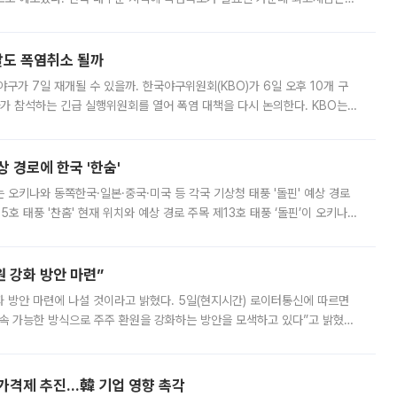
. 특히 폭염중대경보가 발표된 서울과 인천 강화ㆍ인천 북부ㆍ인천 남부, 경
말도 폭염취소 될까
구가 7일 재개될 수 있을까. 한국야구위원회(KBO)가 6일 오후 10개 구
 참석하는 긴급 실행위원회를 열어 폭염 대책을 다시 논의한다. KBO는
서 관람객과 선수단의 안전 위험 상황이 발생했다”며 5∼6일 예정됐던
상 경로에 한국 '한숨'
치는 오키나와 동쪽한국·일본·중국·미국 등 각국 기상청 태풍 '돌핀' 예상 경로
5호 태풍 '찬홈' 현재 위치와 예상 경로 주목 제13호 태풍 ‘돌핀’이 오키나와
 제15호 태풍 ‘찬홈’이 새로 발생했다. 한국과 일본뿐 아니라 중국
 강화 방안 마련”
 것이라고 밝혔다. 5일(현지시간) 로이터통신에 따르면
속 가능한 방식으로 주주 환원을 강화하는 방안을 모색하고 있다”고 밝혔다.
그러면서 자세한 내용은 “조만간 공개할 예정”이라고 덧붙였다. SK하이닉스도 로이터에 전달한 성명에서 “연
가격제 추진…韓 기업 영향 촉각