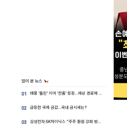
많이 본 뉴스
태풍 '돌핀' 이어 '찬홈' 등장…예상 경로에 한국 '한숨'
01
급등한 국제 금값…국내 금시세는?
02
삼성전자·SK하이닉스 “주주 환원 강화 방안 마련”
03