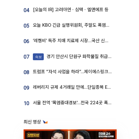
[오늘의 IR] 고려아연ㆍ심텍ㆍ엘앤에프 등
04
오늘 KBO 긴급 실행위원회, 주말도 폭염취소 될까
05
‘레켐비’ 독주 치매 치료제 시장…국산 신약 등장하나
06
경기 안산시 단원구 화학물질 취급 공장서 연기 발생
07
속보
트럼프 “자석 사업을 하라”…제이에스링크, 비중국 영구자석 공급망 구축 속도
08
레버리지 규제 4거래일 만에…단일종목 ETF 거래대금 '13분의 1' 급감
09
서울 전역 '폭염중대경보'…전국 224곳 폭염특보
10
최신 영상