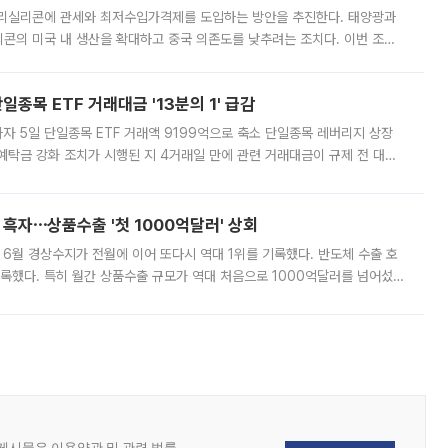
폴리실리콘에 관세와 최저수입가격제를 도입하는 방안을 추진한다. 태양광과
콘의 미국 내 생산을 확대하고 중국 의존도를 낮추려는 조치다. 이번 조처
쏠리고 있다. 5일(현지시간) 블룸버그통신에 따르면 미국 행정부 내에서는
종목 ETF 거래대금 '13분의 1' 급감
자 5일 단일종목 ETF 거래액 9199억으로 축소 단일종목 레버리지 상장
예탁금 강화 조치가 시행된 지 4거래일 만에 관련 거래대금이 규제 전 대비
거래소에 따르면 전날 코스피 시장 전체 거래대금은 25조2129억원을 기록
 흑자⋯상품수출 '첫 1000억달러' 상회
표 6월 경상수지가 전월에 이어 또다시 역대 1위를 기록했다. 반도체 수출 호
기록했다. 특히 월간 상품수출 규모가 역대 처음으로 1000억달러를 넘어섰
6월 국제수지(잠정)'에 따르면 6월 경상수지는 497억3000만달러 흑자로