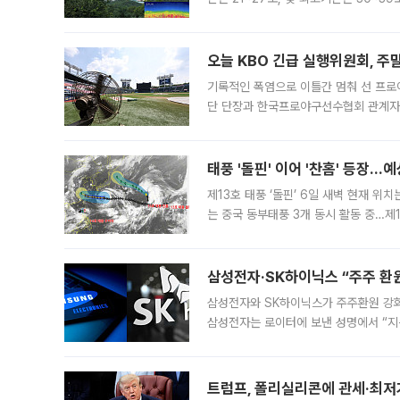
는 35도 안팎까지 올라 매우 무덥겠다
기
오늘 KBO 긴급 실행위원회, 주
기록적인 폭염으로 이틀간 멈춰 선 프로야
단 단장과 한국프로야구선수협회 관계자가
5일 “최근 전국적으로 폭염이 지속되면
KBO리그와
태풍 '돌핀' 이어 '찬홈' 등장…예
제13호 태풍 ‘돌핀’ 6일 새벽 현재 위
는 중국 동부태풍 3개 동시 활동 중…제1
를 향해 서진하는 가운데 북서태평양에서는
삼성전자·SK하이닉스 “주주 환원
삼성전자와 SK하이닉스가 주주환원 강화 방안 마련에 나설
삼성전자는 로이터에 보낸 성명에서 “지
트럼프, 폴리실리콘에 관세·최저