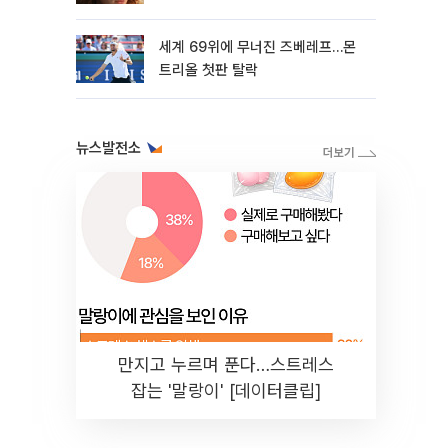
세계 69위에 무너진 즈베레프…몬
트리올 첫판 탈락
뉴스발전소
만지고 누르며 푼다…스트레스
잡는 '말랑이' [데이터클립]