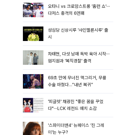
오타니 vs 크로암스트롱 '홈런 쇼'⋯
다저스 충격의 6연패
성심당 신상시루 '샤인멜론시루' 출
시
차태현, 다섯 남매 독박 육아 시작⋯
엄지원과 '복직경찰' 출격
69초 만에 무너진 맥그리거, 무릎
수술 마쳤다…“내년 복귀”
'피글렛' 채광진 "좋은 꿈을 꾸었
다"⋯LCK 레전드 매치 소감
'스파이더맨4' 뉴페이스 '진 그레
이'는 누구?