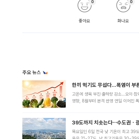
0
0
좋아요
화나요
주요 뉴스
한끼 먹기도 무섭다...폭염이 부
고온에 생육 부진·출하량 감소…오이·참외
영향, 8월부터 본격 반영 연일 이어진 
고온에 취약한 시금치와 상추 등 잎채소뿐
39도까지 치솟는다⋯수도권ㆍ광
목요일인 6일 전국 낮 기온이 최고 39
온은 21~27도, 낮 최고기온은 30~