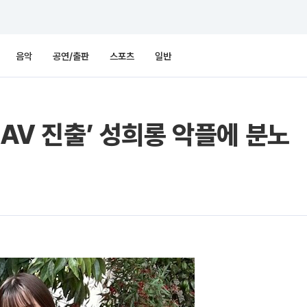
음악
공연/출판
스포츠
일반
‘AV 진출’ 성희롱 악플에 분노