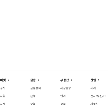
마켓
금융
부동산
산업
공시
금융정책
시장동향
재계
시황
은행
업계
전자/통신/IT
시세
보험
정책
자동차