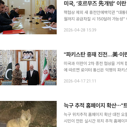
핵협상 제외 새 휴전안에백악관 “대통령
월까지 공급차질 시 150달러 가능성”
다루는 새로운 종전안을 제안한 것과 
2026-04-28 15:39
행정부의 협상 대처 능력을 공개적으로
"파키스탄 중재 진전…美·이란
미국과 이란이 2차 종전 협상을 거쳐 합의문에
에 따르면 로이터 통신은 익명의 파키
한 뒤 60일 이내에 포괄적 합의문을 
2026-04-17 21:11
합의는 나중에 이뤄질 것”이라면서 “
늑구 위치추적 홈페이지 확산 대전 오월드에서 탈출한 늑대 '늑구'를 둘러싼 관심이 이어지는 가운데
시민이 만든 실시간 위치 추적 홈페이지