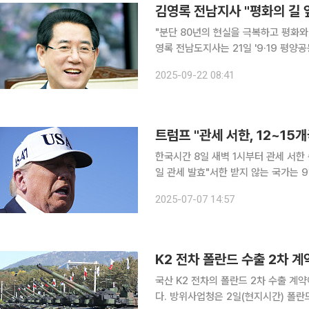
김영록 전남지사 "평화의 길
"분단 80년의 현실을 극복하고 평화와
영록 전남도지사는 21일 '9·19 평
의미를 온 도민과 함께 되새긴다"며 이같이 밝혔다. 김 지사는 "2018년 
2025-09-22 08:41
상은 전쟁 없는 한반도를 선언하며, 
트럼프 "관세 서한, 12~15
한국시간 8일 새벽 1시부터 관세 서한
일 관세 발효"서한 받지 않는 국가는 9일부터
미국 대통령이 관세 서한 발송 시점과
2025-07-07 14:57
황에 관심이 쏠리고 있다. 서한을 받는
K2 전차 폴란드 수출 2차 계
국산 K2 전차의 폴란드 2차 수출 계
다. 방위사업청은 2일(현지시간) 폴란드에서 브와디스와프 코시니악-카미슈 국방부 장관과 현대로