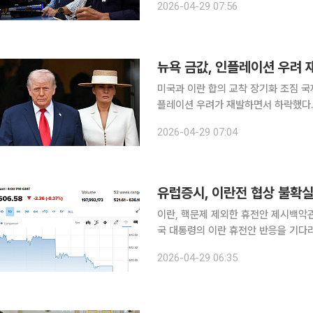
2026-04-29 07:56
스(S&P)500지수는 35.11포인트(0.
뉴욕 금값, 인플레이션 우려 재
미국과 이란 합의 교착 장기화 조짐 
플레이션 우려가 재발하면서 하락했다. 28일(현지시간) CNBC방송에 따르면 금 현물 가격은 전
래일 대비 2.4% 하락한 온스당 457
2026-04-29 07:04
가격도 2.3% 내리면서 온스당 458
유럽증시, 이란전 협상 불확
이란, 핵문제 제외한 휴전안 제시백악관
국 대통령의 이란 휴전안 반응을 기다리며 28일
스톡스600지수는 전 거래일 대비 2.2
2026-04-29 06:35
푸르트증시 DAX지수는 65.27포인트(0