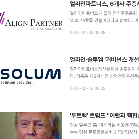
얼라인파트너스, 6개사 주총서
얼라인파트너스가 올해 정기주주총회 
'최초 사례'를 만들어냈다고 밝혔다. 
넓히며 행동주의 영향력을 확대하고 있다는 평가다. 3일 투자은행(IB) 
2026-04-03 08:38
스는 DB손해보험, 가비아, 솔루엠, 코
얼라인·솔루엠 '거버넌스 개선
얼라인파트너스자산운용과 솔루엠이 지
다. 양측은 제3자배정 상환전환우선주(
제 명문화, 인적분할 검토 등에 뜻을
2026-03-16 09:33
고, 합의 사항이 이행될 경우 신주발
'투트랙' 트럼프 "이란과 핵협
협상 앞두고 美-이스라엘 비공개 회담
수록 협상 불투명블룸버그 "첫 협상서 결론 도출 어려워" 이란과 핵