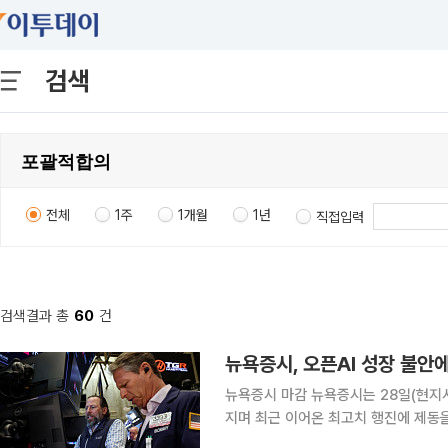
검색
전체
1주
1개월
1년
직접입력
검색결과 총
60
건
뉴욕증시 마감 뉴욕증시는 28일(현지시간) 하락 종료했다. 인공지능(AI) 성장 둔화 우려가 다시 커
지며 최근 이어온 최고치 행진에 제동을 걸었다. 뉴욕증권거래소(NYSE)에서
지수는 전 거래일 대비 25.86포인트(