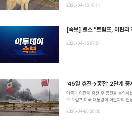
계망서비스(SNS)와 온라인 커뮤니티 
2026-04-15 10:11
리꾼들의 눈길을 끌었습니다. 이 홈페
[속보] 밴스 "트럼프, 이란과
2026-04-15 07:51
미국과 이란이 휴전 후 종전을 논의하는
드 트럼프 미국 대통령이 이란과의 협
에 대해 부정적인 입장을 보였다. 6일(현지시간) 로이터·AP통신 등에 따르면 파키스탄을 중심으로
2026-04-06 20:05
한 중재국들은 양측의 적대 행위를 중