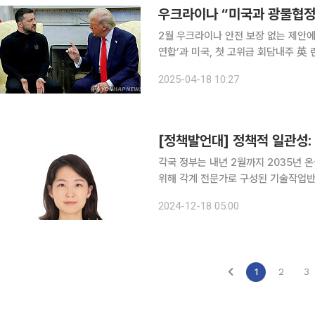
우크라이나 “미국과 광물협정
2월 우크라이나 안전 보장 없는 제안
연합’과 미국, 첫 고위급 회담내주 英 런던서...“러
프 미국 대통령이 압박해오던 광물 개발
2025-04-18 10:27
고 밝혔다. 협정 체결의 초기 단계에 이
[정책발언대] 정책적 일관성:
각국 정부는 내년 2월까지 2035년 
위해 각계 전문가로 구성된 기술작업반이
을 거쳐 최종 목표를 설정할 예정이다.
2024-12-18 05:00
는 단체 간의 분열은 여전히 지속하고 
1
2
3