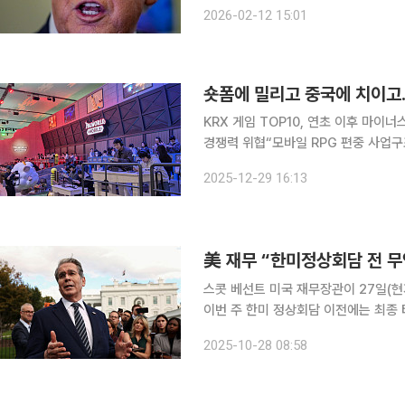
군사적 압박을 동시에 추진하는 ‘투 트
2026-02-12 15:01
려는 의도로 풀이된다. 서방 주요 언론
숏폼에 밀리고 중국에 치이고
KRX 게임 TOP10, 연초 이후 마
경쟁력 위협“모바일 RPG 편중 사업구조 투자자 끌어들
임의 공세에 올해 부진한 성적표를 받아든 것으로 나타났다. 
2025-12-29 16:13
KRX 게임 TOP10 지수는 3.72% 
美 재무 “한미정상회담 전 
스콧 베선트 미국 재무장관이 27일(
이번 주 한미 정상회담 이전에는 최종
선업 분야 협력의 중요성을 거듭 강조했다. 아나돌루통신에 따르면 베선트 장관은 말
2025-10-28 08:58
일본으로 이동하는 동안 전용기 에어포