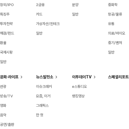
장외/IPO
2금융
분양
중화학
특징주
카드
일반
항공/물류
투자전략
가상자산/핀테크
유통
채권/펀드
일반
의료/바이오
환율
중기/벤처
국제시황
일반
일반
문화·라이프
뉴스발전소
이투데이TV
스페셜리포트
관광
이슈크래커
e스튜디오
방송/TV
요즘, 이거
랭킹영상
영화
그래픽스
음악
한 컷
공연/출판