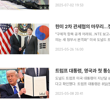
템이 K2 전차 2차 계약 협상을 완료했다고 밝혔다. 폴란드 측 요청에 따라
2025-07-02 19:53
되지 않았다. 다만 업계에서는 이번 계
"구체적 항목 공개 어려워…NTE 보고서
의는 새 정부서 본격화” 미국 도널드 트럼프 정부가 추진하는 품목별·개별국가 상호 관세 문제를 조
율하기 위한 한미 정부 간 2차 관세 
2025-05-26 16:00
상호관세를 포함한 모든 관세가 철폐돼
트럼프 대통령, 영국과 첫 통
도널드 트럼프 미국 대통령이 지난달 
다고 확인했다. 트럼프 대통령은 8일(현지시간) 트루스소셜에서 "오전 10시 백악관 집무실에서 기
자회견을 연다"며 "미국과 영국에 매우
2025-05-08 20:41