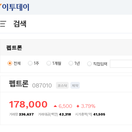
검색
전체
1주
1개월
1년
직접입력
펩트론
087010
코스닥
제약
178,000
6,500
3.79%
거래량
236,637
거래대금(백만)
42,318
시가총액(억)
41,505