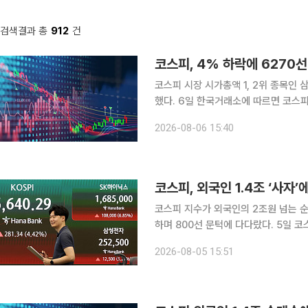
검색결과 총
912
건
코스피 시장 시가총액 1, 2위 종목인
했다. 6일 한국거래소에 따르면 코스피 지수는 전 거래일 대비 301.88포인트(4.58%) 내린
6296.38에 장을 마감했다. 전장보다 
2026-08-06 15:40
6550.94까지 오르기도 했으나 623
코스피 지수가 외국인의 2조원 넘는 순
하며 800선 문턱에 다다랐다. 5일 코스피 지수는 전 거래일 대비 239.31포인트(3.76%) 오른
6598.26에 거래를 마감했다. 장중 
2026-08-05 15:51
아래에서 장을 마쳤다. 오전 9