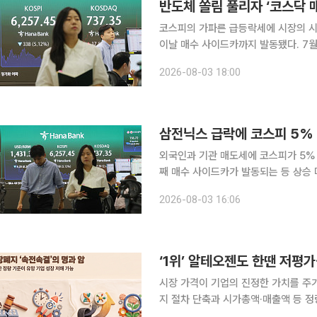
반도체 쏠림 풀리자 ‘코스닥 
코스피의 가파른 급등락세에 시장의 시
이날 매수 사이드카까지 발동됐다. 7월
석이 나온다. 3일 한국거래소에 따르면 코스닥 지수는 6월 말 916.42에서 7월 말 719.60으로 한
2026-08-03 18:00
달 새 196.82포인트(21.44%) 급락
삼전닉스 급락에 코스피 5% 
외국인과 기관 매도세에 코스피가 5% 
째 매수 사이드카가 발동되는 등 상승 마감해 양 시
코스피 지수는 전 거래일 대비 338.00
2026-08-03 16:06
일인 지난달 31일 1001.89p(17.91%
시장 가격이 기업의 진정한 가치를 주
지 절차 단축과 시가총액·매출액 등 정
가운데, 단편적인 잣대만으로 옥석 구