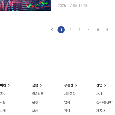
지수 하방을 지지했다. 6일 한국거래소에 따르면 코스피 지수는 전 거래일보다 37.01포인트
2026-07-06 16:13
(0.46%) 내린 8051.33으로 장을
1
2
3
4
5
6
마켓
금융
부동산
산업
공시
금융정책
시장동향
재계
시황
은행
업계
전자/통신/IT
시세
보험
정책
자동차