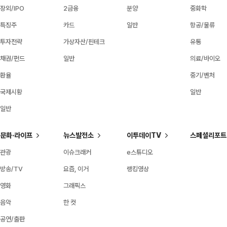
장외/IPO
2금융
분양
중화학
특징주
카드
일반
항공/물류
투자전략
가상자산/핀테크
유통
채권/펀드
일반
의료/바이오
환율
중기/벤처
국제시황
일반
일반
문화·라이프
뉴스발전소
이투데이TV
스페셜리포트
관광
이슈크래커
e스튜디오
방송/TV
요즘, 이거
랭킹영상
영화
그래픽스
음악
한 컷
공연/출판