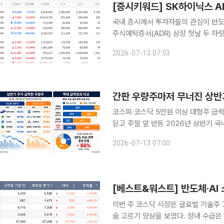
국내 증시에서 투자자들의 관심이 반도
주식예탁증서(ADR) 상장 첫날 두 
중 30만원선 회복을 시도했다. 반면 
2026-07-13 07:53
가로 추락했다. 13일 금융투
간판 우량주마저 무너진 상반기
코스피·코스닥 5만원 이상 대형주 급락
딛고 주말 앞 반등 2026년 상반기 국내 주식시장은 대형 우량주와 각 업종 간판 종목들마저 연초
이후 반토막에 가까운 폭락세를 겪은 것으로 나타났다. 13일 한국거
2026-07-13 07:00
터 7월 10일까지 국내 증시에 상장된 
[베스트&워스트] 반도체·AI
이번 주 코스닥 시장은 글로벌 기술주
숨 고르기 양상을 보였다. 장내 수급은