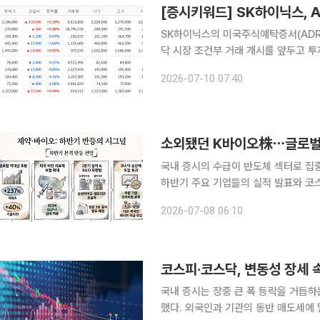
SK하이닉스의 미국주식예탁증서(ADR)
닥 시장 조건부 거래 개시를 앞두고 투자자들의 관심이
색 상위에 오른 종목은 SK하이닉스, 삼성전자,
2026-07-10 07:40
는 영문 홈페이지를 통해 ADR 1억7
국내 증시의 수급이 반도체 섹터로 집
하반기 주요 기업들의 실적 발표와 코
리며 본격적인 수급 유입과 주가 반등이 기대된다는 분석
2026-07-08 06:10
난달 국내 제약·바이오 업종에는 호재
코스피·코스닥, 변동성 장세 속
국내 증시는 장중 큰 폭 등락을 거듭하
했다. 외국인과 기관의 동반 매도세에 