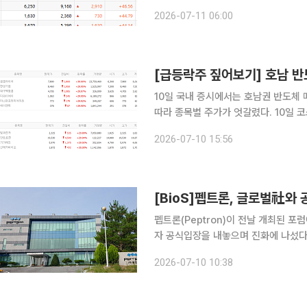
력을 보유한 소부장 섹터로 압축된 반
2026-07-11 06:00
가 보류 이슈가 잔존한 바이오 섹터는 
10일 국내 증시에서는 호남권 반도체 
따라 종목별 주가가 엇갈렸다. 10일 코스피 시장에서 상한가를 기록한 종목은 금호타이어, 한성기
업, 대구백화점, 디와이에이, 마스턴프리미어리츠,
2026-07-10 15:56
대비 30.00% 오른 7800원에 거래
[BioS]펩트론, 글로벌社와
펩트론(Peptron)이 전날 개최된 
자 공식입장을 내놓으며 진화에 나섰다. 최 대표는 지난 9일 개최된 ‘신한 바이오 포럼 in
2026’에서 글로벌 회사와의 공동연
2026-07-10 10:38
며,