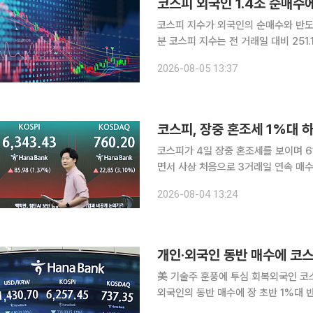
코스피 외국인 1.4조 순매수
코스피 지수가 외국인의 순매수와 반도체 강세에
분 코스피 지수는 전 거래일 대비 251.12
이 1조4535억원, 기관이 1735억원
2026-08-05 13:37
매도 중이다. 코스피 지수는 6603.
코스피, 장중 혼조세 1%대
코스피가 4일 장중 혼조세를 보이며 6
면서 사상 처음으로 3거래일 연속 매수 사이드카가 발동됐다. 
거래일보다 111.79포인트(1.79%) 내린 6145.66을
2026-08-04 13:24
(1.50%) 오른 6351.38로 출발해 장
개인·외국인 동반 매수에 코
美 기술주 훈풍에 투심 회복외국인 코스피 1.6
외국인의 동반 매수에 장 초반 1%대 
론이 확산되며 주요 기술주가 급등한 