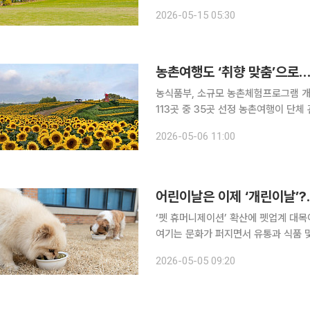
료가 확 오르니 작년보다 확실히 더 비싸더라고요.” 직장인 정민철(35) 
2026-05-15 05:30
이후 첫 해외여행을 계획했다가 목적지
농촌여행도 ‘취향 맞춤’으로…
농식품부, 소규모 농촌체험프로그램 개
113곳 중 35곳 선정 농촌여행이 단체 관광 중심에서 가족·연인·친구 단위의 ‘취향 맞춤형’ 체험으로
넓어진다. 정부가 힐링, 식도락, 트레킹
2026-05-06 11:00
프로그램 개발에 나서면서 이르면 다음
어린이날은 이제 ‘개린이날’?.
‘펫 휴머니제이션’ 확산에 펫업계 대목이커머스·
여기는 문화가 퍼지면서 유통과 식품 
케팅에 나섰다. 5일 유통업계에 따르면 반려동물의 인간화 경향에 맞춰 할인 행사와 야외 체험 등
2026-05-05 09:20