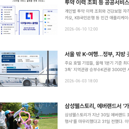
투약 이력 조회 등 공공서비스
개인별 투약 이력 조회와 건강보험 자격
카오, KB국민은행 등 민간 애플리케이션(앱)에서 이
공공서비스를 민간 플랫폼에서도 편리하
2026-06-10 12:00
스 21종을 선정했다고 10일 밝혔다.
서울 밖 K-여행…정부, 지방
주요 호텔 기업들, 올해 1분기 기준 최
3특’ 지역관광 승부수K관광 3000만 시대 
객 증가와 글로벌 여행 수요 회복에 
2026-06-03 18:00
다. 관광 소비가 서울과 제주 등 일부
삼성웰스토리, 에버랜드서 ‘가
삼성웰스토리가 지난 30일 에버랜드 포
행사’를 마무리했다고 31일 전했다. 
화하기 위한 복지 프로그램으로 꾸려졌다. 행사에는 임직원 가족 370명이 참여해 숲 트레킹