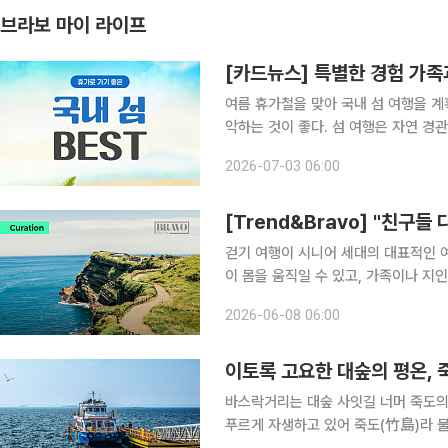
브라보 마이 라이프
[카드뉴스] 특별한 경험 가족
여름 휴가철을 맞아 국내 섬 여행을 계
악하는 것이 좋다. 섬 여행은 자연 경
을 원하는 시니어 세대의 나들이 코스로 활용된다. 섬 여행은 취향에 따라 다
2026-07-03 06:00
수 거문도와 완도 청산도, 울릉도처럼
[Trend&Bravo] "친구들 
걷기 여행이 시니어 세대의 대표적인 여
이 몸을 움직일 수 있고, 가족이나 
진다. 문화체육관광부와 한국관광공사가 공개한 ‘2025 걷기여행 실태조사’에 따르면, 최근 1년간
2026-06-08 06:00
걷기 여행을 경험한 국민 가운데 60
이토록 고요한 대숲의 평온, 
바스락거리는 대숲 사잇길 너머 죽도의
푸르게 자생하고 있어 죽도(竹島)라 불