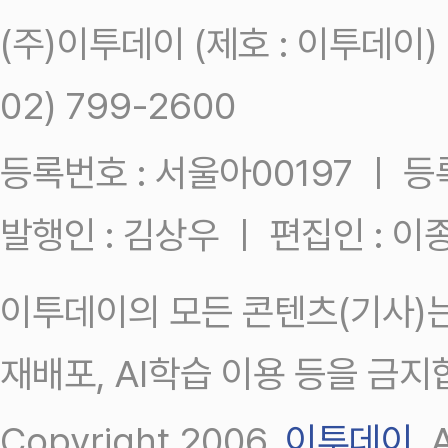
(주)이투데이 (제호 : 이투데이
02) 799-2600
등록번호 : 서울아00197 ㅣ 등록일
발행인 : 김상우 ㅣ 편집인 : 
이투데이의 모든 콘텐츠(기사)는
재배포, AI학습 이용 등을 금지
Copyright 2006.
이투데이
.