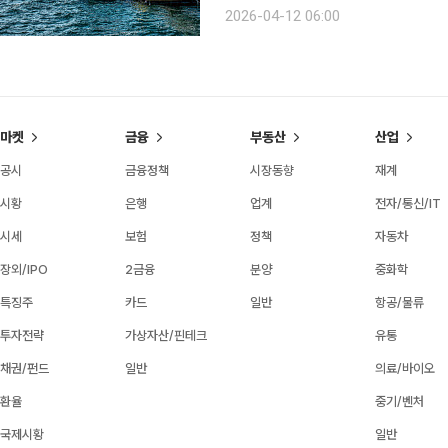
둘레길과 해안 산책로가 마냥 따사롭다. 봄은 
2026-04-12 06:00
남 홍성의 대표 항구 남당항에 따뜻한
마켓
금융
부동산
산업
공시
금융정책
시장동향
재계
시황
은행
업계
전자/통신/IT
시세
보험
정책
자동차
장외/IPO
2금융
분양
중화학
특징주
카드
일반
항공/물류
투자전략
가상자산/핀테크
유통
채권/펀드
일반
의료/바이오
환율
중기/벤처
국제시황
일반