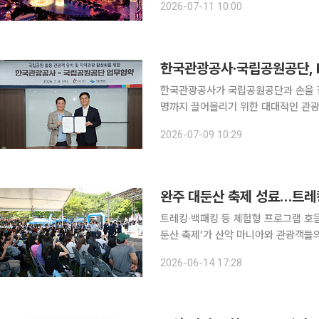
2026-07-11 10:00
름철 인기 여행지 확대, 안전성을 강
한국관광공사·국립공원공단, 
한국관광공사가 국립공원공단과 손을 잡
명까지 끌어올리기 위한 대대적인 관광 촉진 활동에 돌입한다
은 전날 원주에 위치한 공사 본사 사
2026-07-09 10:29
구축을 골자로 하는 업무협약을 맺었다
완주 대둔산 축제 성료…트레
트레킹·백패킹 등 체험형 프로그램 호응지역 상
둔산 축제’가 산악 마니아와 관광객들의 호응 속에 마무리됐다
13~14일 대둔산 도립공원 일원에서 ‘땀은
2026-06-14 17:28
는 관람 중심에서 벗어나 트레킹, 하이