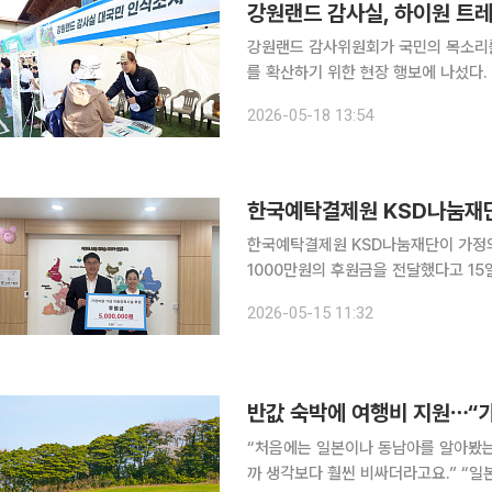
강원랜드 감사실, 하이원 트레
강원랜드 감사위원회가 국민의 목소리를
를 확산하기 위한 현장 행보에 나섰다. 강원랜드 감사위원회는 내부감사품질 개선과 청렴가치 확산
을 위해 16일 하이원리조트 트레킹 축
2026-05-18 13:54
일 밝혔다. 이날 안광복 상임감
한국예탁결제원 KSD나눔재단이 가정의
1000만원의 후원금을 전달했다고 15일 
1947년 부산 사하구에 설립된 보육원
2026-05-15 11:32
하고 있다. 성애원은 1948년 부산 금
“처음에는 일본이나 동남아를 알아봤는
까 생각보다 훨씬 비싸더라고요.” “일본, 대만도 항공권 가격이 너무 부담스러워요. 이달 유류할증