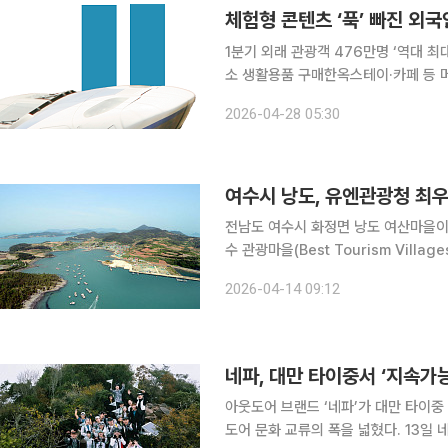
1분기 외래 관광객 476만명 ‘역대 
소 생활용품 구매한옥스테이·카페 등 
방한 외국인 관광이 새로운 국면에 접
2026-04-28 05:30
중심이 ‘방문 규모’에서 ‘체류 방식과
여수시 낭도, 유엔관광청 최우
전남도 여수시 화정면 낭도 여산마을이 유
수 관광마을(Best Tourism Vill
'최우수 관광마을'은 지속가능한 지역관
2026-04-14 09:12
제공모사업이다. 인구 1만5000명 미
네파, 대만 타이중서 ‘지속가
아웃도어 브랜드 ‘네파’가 대만 타이
도어 문화 교류의 폭을 넓혔다. 13일 네파에 따르면 이번 행사는 대만관광청 및 하이킹 크루 ‘산봉우