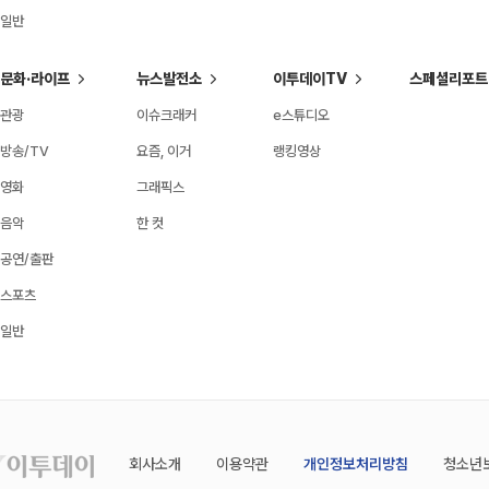
일반
문화·라이프
뉴스발전소
이투데이TV
스페셜리포트
관광
이슈크래커
e스튜디오
방송/TV
요즘, 이거
랭킹영상
영화
그래픽스
음악
한 컷
공연/출판
스포츠
일반
회사소개
이용약관
개인정보처리방침
청소년