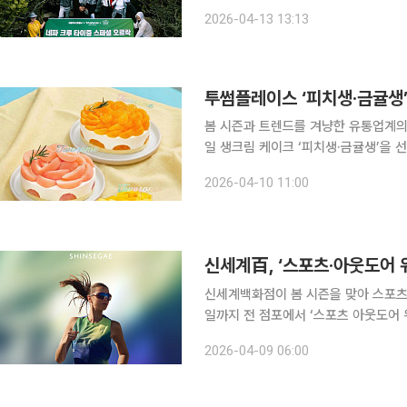
리(SBW)’와의 협력을 통해 안전하고 지속
2026-04-13 13:13
된 이번 여정의 핵심은 해발 2180m에
봄 시즌과 트렌드를 겨냥한 유통업계의
일 생크림 케이크 ‘피치생·금귤생’을 
2와의 ‘협업 에디션’을 공개했다. 맘스
2026-04-10 11:00
신메뉴 ‘또잇’ 치킨 3종을 내놨고, K2
신세계百, ‘스포츠·아웃도어 
신세계백화점이 봄 시즌을 맞아 스포츠·아웃도어 수요 
일까지 전 점포에서 ‘스포츠 아웃도어 
페이스 등 20여 개 주요 브랜드가 참
2026-04-09 06:00
냥했다. 이번 행사의 핵심은 ‘경험형