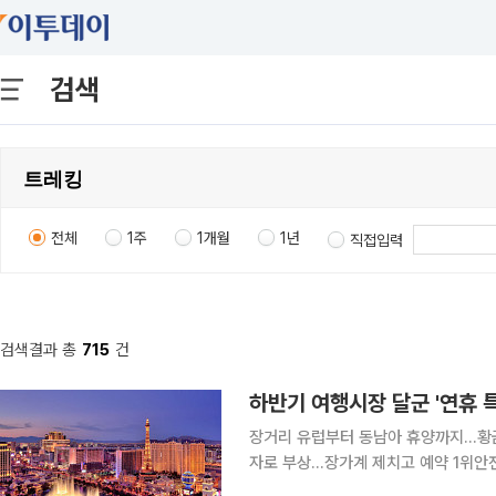
검색
전체
1주
1개월
1년
직접입력
검색결과 총
715
건
하반기 여행시장 달군 '연휴 
장거리 유럽부터 동남아 휴양까지…황금
자로 부상…장가계 제치고 예약 1위안
여행업계가 하반기 여행 수요 선점에 