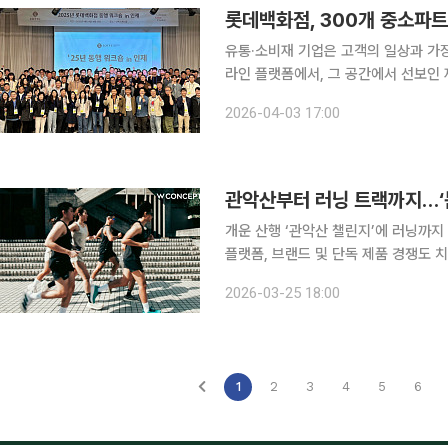
유통·소비재 기업은 고객의 일상과 가장
라인 플랫폼에서, 그 공간에서 선보인
다. 이런 이유로 이들 기업의 사회적 책
2026-04-03 17:00
음을 자연스럽게 여는 기폭제가 된다. 
관악산부터 러닝 트랙까지…‘봄
개운 산행 ‘관악산 챌린지’에 러닝까지
플랫폼, 브랜드 및 단독 제품 경쟁도 치열 본격적인 봄 시즌, 야외 활동에 최적화된 계절이 되
포츠웨어 소비가 빠르게 증가하고 있다.
2026-03-25 18:00
스포츠웨어에 대한 관심이 급증하면서
1
2
3
4
5
6