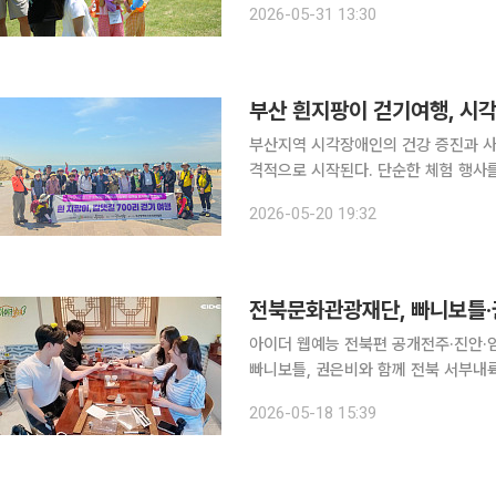
2026-05-31 13:30
요가 등 자연 속 체험을 즐기며 재충전
부산 흰지팡이 걷기여행, 시각
부산지역 시각장애인의 건강 증진과 사회
격적으로 시작된다. 단순한 체험 행사
추진되면서 지역사회 장애 인식 개선의 새로운 모
2026-05-20 19:32
부산장애인스포츠문화협회 는 오는 19
전북문화관광재단, 빠니보틀·
아이더 웹예능 전북편 공개전주·진안·임실 로컬 여행 
빠니보틀, 권은비와 함께 전북 서부내륙권 관광자원을 알린
한 유튜브 웹예능 ‘아이더 샬레 시즌3
2026-05-18 15:39
다. ‘아이더 샬레’는 출연진과 일반