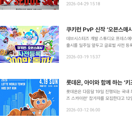
2026-04-29 15:18
보유한 ‘스타워즈’ 테마 축제부터 가족
쿠키런 PvP 신작 ‘오븐스매시
데브시스터즈 개발 스튜디오 프레스에이(P
출시를 일주일 앞두고 글로벌 사전 등록
세웠다. 국·영문 공식 유튜브 채널 구독
2026-03-19 15:37
록
롯데온, 아이와 함께 하는 ‘키
롯데온은 다음달 19일 진행되는 국내 
즈 스카이런’ 참가자를 모집한다고 12일 밝혔다. 스카이런은 롯데월드타워 1
2,917개의 계단을 오르는 국내 최고
2026-03-12 06:00
오픈과 동시에 매진될 정도로 매년 큰 