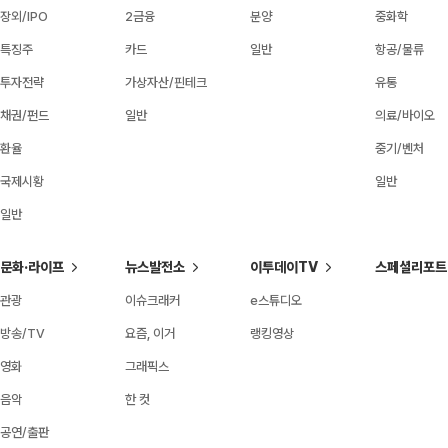
장외/IPO
2금융
분양
중화학
특징주
카드
일반
항공/물류
투자전략
가상자산/핀테크
유통
채권/펀드
일반
의료/바이오
환율
중기/벤처
국제시황
일반
일반
문화·라이프
뉴스발전소
이투데이TV
스페셜리포트
관광
이슈크래커
e스튜디오
방송/TV
요즘, 이거
랭킹영상
영화
그래픽스
음악
한 컷
공연/출판