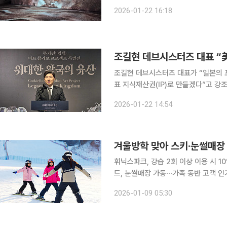
인사동에 떴다. 캐릭터들의 모습은 독
2026-01-22 16:18
오 쿠키는 나전칠기로 재탄생했다. 쿠
조길현 데브시스터즈 대표가 “일본의 
표 지식재산권(IP)로 만들겠다”고 강조했다. 조 대표는 22일 서울 인사동에서 열린 
아트 콜라보 프로젝트 특별전’ 기자간담
2026-01-22 14:54
겨울방학 맞아 스키·눈썰매장
휘닉스파크, 강습 2회 이상 이용 시 
드, 눈썰매장 가동⋯가족 동반 고객 인기 겨울방학과 새해 시즌을 맞아 전국 주요 스키장과 테
가 겨울 레저 수요 선점을 위한 운영에
2026-01-09 05:30
가하는 흐름에 맞춰 강습 할인, 심야 운