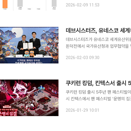
다. 같은 기간 영업이익은 62억 원으로 77.2% 급감했다. 당기순이익 역시 45.7% 줄어든 154억
2026-02-09 11:53
원으로 집계됐다. 핵심 게임 타
데브시스터즈, 유네스코 세계
데브시스터즈가 유네스코 세계유산위원회 회의와 
돈덕전에서 국가유산청과 업무협약을 
로 했다고 3일 밝혔다. 데브시스터즈는 7월 부산에서 국내 최초로 개최되는 세계유산위원회를 기념
2026-02-03 09:30
해 세계유산으로 등재된 우리 국가유산
쿠키런 킹덤, 킨텍스서 출시 
쿠키런 킹덤 출시 5주년 팬 페스티벌이 열린다. 데브시스터즈는 31일부터 내달
시 킨텍스에서 팬 페스티벌 ‘운명의 집결’을 개최한다
핵심 서사의 중심에 있는 ‘어둠마녀 쿠
2026-01-29 10:01
규모의 오프라인 팬 축제다. 4주년 기념