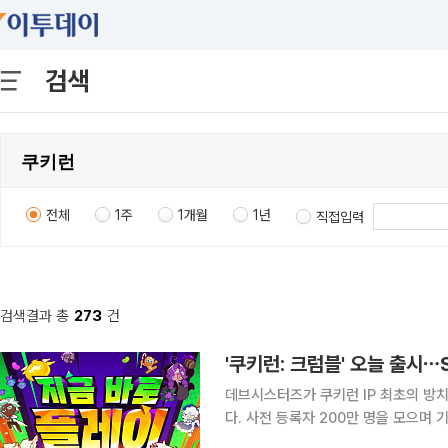
검색
전체
1주
1개월
1년
직접입력
검색결과 총
273
건
'쿠키런: 크럼블' 오늘 출시⋯
데브시스터즈가 쿠키런 IP 최초의 방치형
다. 사전 등록자 200만 명을 모으며 
키를 무료로 지급한다. 이용자는 게임에 7일 연속 출석하면 SSR 등급 ‘크림소다맛 쿠키’를 확정으