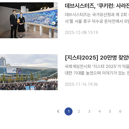
데브시스터즈, ‘쿠키런: 사라
데브시스터즈는 국가유산청과 제 2회 
서’를 서울 중구 덕수궁 돈덕전에서 9일
특별전은 자주적 근대국가를 만들고자 
2025-12-08 15:19
결합하며 국가유산의 가치를 조망하고
[지스타2025] 20만명 찾
국제게임전시회 ‘지스타 2025’가 막
대한 기대를 높였으며 이야기가 있는 
적용해 관람객의 관심을 더욱 집중시켰다는 평가다. 16일 한국게임산업협회
2025-11-16 19:36
주최하고 지스타 조직위원회와 부산정
1
2
3
4
5
6