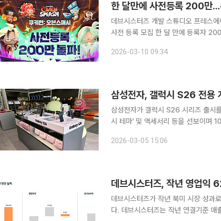
한 달만에 사전등록 200만..
데브시스터즈 개발 스튜디오 프레스에이(P
사전 등록 모집 한 달 만에 등록자 200만 
는 9일 신작 ‘쿠키런: 오븐스매시’의 
2026-03-10 09:34
달 12일 글로벌 사전등록을 시작한 이후
삼성전자, 갤럭시 S26 전용
삼성전자가 갤럭시 S26 시리즈 출시
시 테마' 및 액세서리 등을 선보이며 
'갤럭시 테마'는 잠금화면, 배경화면,
2026-03-05 15:06
기능이다. 삼성전자는 '원신', '배틀
데브시스터즈, 작년 영업익 6
데브시스터즈가 작년 북미 시장 성과로
다. 데브시스터즈는 작년 연결기준 매출이 2947억 원으로 전년 대비 24.8% 증가했다고 9일 밝혔