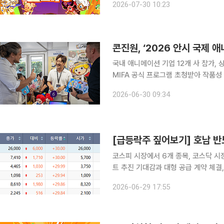
2026-07-30 10:23
로 받을 수 있다. 또 30일 출석 이벤트
콘진원, ‘2026 안시 국제 
국내 애니메이션 기업 12개 사 참가, 상
MIFA 공식 프로그램 초청받아 작품성 인정 문화체육관광부와 한국콘텐츠진흥원은 
이션 마켓에서 국내 우수 애니메이션 지식재산의
2026-06-30 09:34
23일부터 26일까지 프랑스 안시에서 
코스피 시장에서 6개 종목, 코스닥 시
트 추진 기대감과 대형 공급 계약 체결
렸다. 29일 한국거래소에 따르면 코스피 시장에서 상한가를 기록한 종목은 금호건설우, 차AI헬스케
2026-06-29 17:55
어, 다스코, 금호전기, 금호건설, 롯데