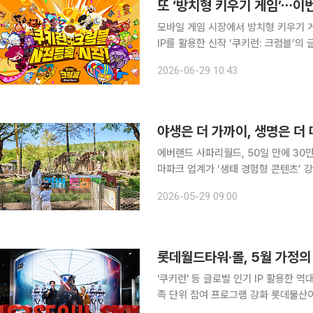
또 ‘방치형 키우기 게임’⋯이
모바일 게임 시장에서 방치형 키우기 
IP를 활용한 신작 ‘쿠키런: 크럼블’의 글로벌 사전등록이
접 조작하지 않아도 쿠키를 성장시킬 수
2026-06-29 10:43
적인 쿠키·펫 조합의 재미를 더했으며,
에버랜드 사파리월드, 50일 만에 30만명
마파크 업계가 ‘생태 경험형 콘텐츠’ 
실제 야생처럼 가까이서 체험할 수 있
2026-05-29 09:00
까지 자연과 생명의 가치를 체험형 콘
롯데월드타워·몰, 5월 가정의
'쿠키런' 등 글로벌 인기 IP 활용한 
족 단위 참여 프로그램 강화 롯데물산이 운영하는 서울 잠실 롯데월드타워·몰이 5월 가정의 달을 맞
아 전 세대가 즐길 수 있는 복합문화 체험 공간으로 거듭난다