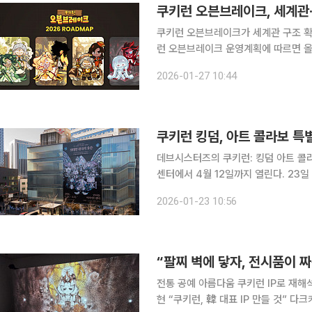
쿠키런 오븐브레이크, 세계관
쿠키런 오븐브레이크가 세계관 구조 확장과 핵심 콘텐
런 오븐브레이크 운영계획에 따르면 올
세계관 구조의 확장이다. 그간 쿠키런
2026-01-27 10:44
녀 쿠키의 서사, 그리고 흑마교주 쿠키
쿠키런 킹덤, 아트 콜라보 특
데브시스터즈의 쿠키런: 킹덤 아트 콜
센터에서 4월 12일까지 열린다. 23일 데브시스터즈에 따르면 이번 특별전에서는 모바일 RPG ‘쿠
키런: 킹덤’의 캐릭터와 그들이 상징하
2026-01-23 10:56
품 10점이 전시된다. 특히 인터랙티브
“팔찌 벽에 닿자, 전시품이 
전통 공예 아름다움 쿠키런 IP로 재
현 “쿠키런, 韓 대표 IP 만들 것” 다크카카오 쿠키, 버닝스파이스 쿠키 등 쿠키런 캐릭터들이 서울