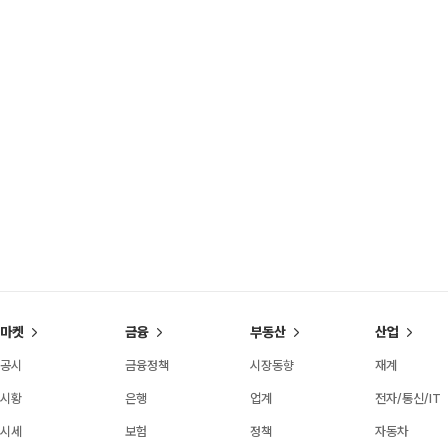
마켓
금융
부동산
산업
공시
금융정책
시장동향
재계
시황
은행
업계
전자/통신/IT
시세
보험
정책
자동차