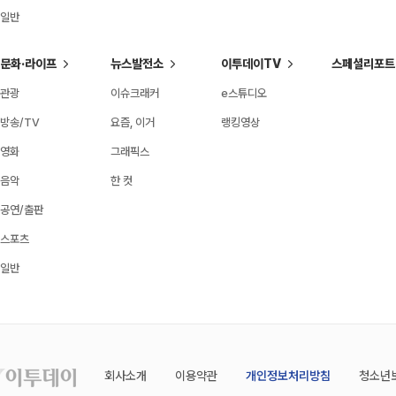
일반
문화·라이프
뉴스발전소
이투데이TV
스페셜리포트
관광
이슈크래커
e스튜디오
방송/TV
요즘, 이거
랭킹영상
영화
그래픽스
음악
한 컷
공연/출판
스포츠
일반
회사소개
이용약관
개인정보처리방침
청소년