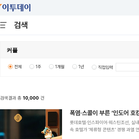
검색
전체
1주
1개월
1년
직접입력
검색결과 총
10,000
건
폭염·스콜이 부른 ‘인도어 호
롯데호텔·인스파이어·웨스틴조선, 실내
속 호텔가 '체류형 콘텐츠' 경쟁 과열 연일 35도를 웃도는 폭염에 예측하기 어려운 스콜성 폭우까지
이어지면서 호텔업계가 '인도어(Indoo