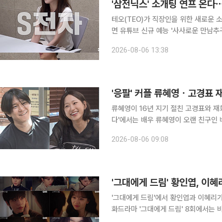
'삼전닉스' 소개팅 연프 온
테오(TEO)가 직장인을 위한 새로운 소개팅 콘텐츠를 선보인
면 유튜브 신규 예능 '사사로운 만남추구
첫 공개된다. '사만추'는 회사와 회사가 만나는 '회사팅'을 콘셉트로 한 직장인 소개팅 리얼리티다. 바
2026-08-06 13:38
쁜 일상 속에서도 진정성 있는 만남을
'응팔' 커플 류혜영ㆍ고경표 
류혜영이 16년 지기 절친 고경표와 재회해 추억을 나눈다. 7일 
다'에서는 배우 류혜영이 오랜 친구인
다. 앞서 '무지개 라이브'를 통해 자신의 일상을 공개했던 류혜영은 이날도 자신만의 루틴을 이어간
2026-08-06 09:08
다. 그는 중고 거래 플랫폼의 무료 나
'그대에게 드림' 황인엽, 이
'그대에게 드림'에서 황인엽과 이혜리가 비밀 연애
화드라마 '그대에게 드림' 8회에서는 
로맨스와 함께 우수빈의 가족사가 밝혀졌다. 우철규(정해균 분)는 과거 유부남이라