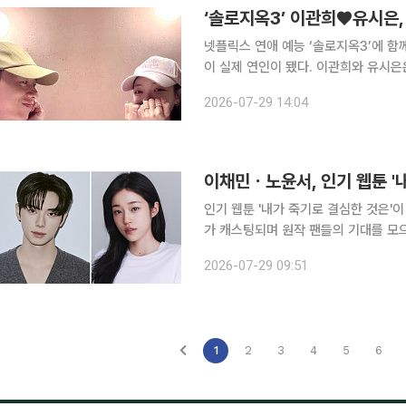
‘솔로지옥3’ 이관희♥유시은,
넷플릭스 연애 예능 ‘솔로지옥3’에 
이 실제 연인이 됐다. 이관희와 유시은은 29일 각자의 사회관계망서비스(SNS)를 통해 공동 입장문
을 올리고 열애 사실을 직접 인정했다.
2026-07-29 14:04
이채민ㆍ노윤서, 인기 웹툰 '내
인기 웹툰 '내가 죽기로 결심한 것은'이
가 캐스팅되며 원작 팬들의 기대를 모으고 있다. tvN은 29일 새 드라마 '
은'을 내년 편성한다고 밝혔다. 동명의 인기 웹툰을 원작으로 한 '내가 죽기로 결심한 것은'은 사랑하
2026-07-29 09:51
는 여자를 살리기 위해 죽음과 회귀를 
1
2
3
4
5
6