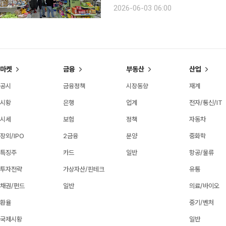
편한 검사와 상담을 결합한 체험형 약
2026-06-03 06:00
넓어지고 있다. 가격은 매력적이고 선
마켓
금융
부동산
산업
공시
금융정책
시장동향
재계
시황
은행
업계
전자/통신/IT
시세
보험
정책
자동차
장외/IPO
2금융
분양
중화학
특징주
카드
일반
항공/물류
투자전략
가상자산/핀테크
유통
채권/펀드
일반
의료/바이오
환율
중기/벤처
국제시황
일반