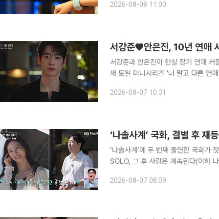
2026-08-08 11:00
웰니스 프로그램 등을 결합한 체류형 
서강준♥안은진, 10년 연애 
서강준과 안은진이 현실 장기 연애 커플의 1
새 토일 미니시리즈 '너 말고 다른 연애
한 기대감을 끌어올렸다. '너 말고 다른 연애'는 연애 10년 차에 접어든 연인이 익숙함 속에서 새로운
2026-08-07 10:31
감정과 마주하는 이야기를 그린 현실 
‘나솔사계’ 국화, 결별 후 재
‘나솔사계’에 두 번째 출연한 국화가 첫인상 투표를 휩쓸었다. 6
SOLO, 그 후 사랑은 계속된다(이하 
을 연 가운데, ‘경력직’ 솔로녀 6인과
2026-08-07 08:09
기심을 자아냈다. ‘사계 민박’을 가장