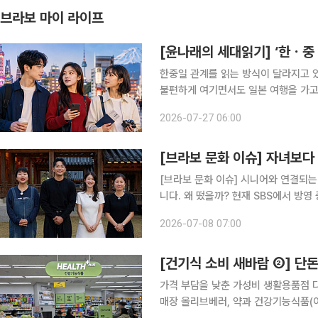
브라보 마이 라이프
[윤나래의 세대읽기] ‘한ㆍ중
한중일 관계를 읽는 방식이 달라지고 있다
불편하게 여기면서도 일본 여행을 가고
체험을 소비한다. 가까운 이웃 나라는
2026-07-27 06:00
먹거리, 쇼핑, 숏폼 콘텐츠, 연애 서사
[브라보 문화 이슈] 자녀보다 
[브라보 문화 이슈] 시니어와 연결되는
니다. 왜 떴을까? 현재 SBS에서 방영 중인 예능 프로그램 '합숙맞선2'는 결혼을 원하는 싱글 남녀
10명과 그들의 어머니 10명이 5박 6
2026-07-08 07:00
방송된 시즌1이 기대 이상의 인기를 
[건기식 소비 새바람 ②] 단돈
가격 부담을 낮춘 가성비 생활용품점 
매장 올리브베러, 약과 건강기능식품(