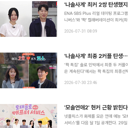
'나솔사계' 최커 2쌍 탄생했
ENA·SBS Plus 리얼 데이팅 프로그램
니버스'와 '짝' 컬래버레이션이 최커(
다. 30일 방송된 '나솔사계'에서는 '경력직' 솔로남들과 '짝' 인기녀 출신 여자들이 3박 4일간의 여정
2026-07-31 08:09
끝에 최종 선택을 하는 모습이 펼쳐졌
'나솔사계' 최종 2커플 탄생
‘짝 특집’ 솔로 민박에서 최종 두 커플이 탄생했다. 30일 방송된 SBS Plus ‘
은 계속된다’에서는 짝 특집의 최종선택이 공개됐다. 이날 26기 영철은
4호를 최종 선택했다. 여자 4호 역시 26
2026-07-30 23:46
와 여자 4호 사이에서 고민하던 17기
'모솔연애2' 현커 근황 밝힌
넷플릭스가 화제를 모은 연애 예능 '모
서비스'를 다음 달 1일 공개한다. 29일 넷플릭스 코리아 공식 X(엑스)에는 "'모태솔로 애프터 서비