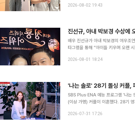
꽃다발과 광수의 사진이 붙은 휴대전화
2026-08-02 19:43
진선규, 아내 박보경 수상에 
배우 진선규가 아내 박보경의 여우조연상 수상에 기쁨
타그램을 통해 “아이들 키우며 오랜 시
은 몰랐다”라며 아내 박보경과의 사진을 게재했다. 공개된 사진에는 전날
2026-08-01 18:24
즈’에 참석한 진선규와 박보경의 모습이
'나는 솔로' 28기 돌싱 커플
SBS Plus·ENA 예능 프로그램 '나는
(이상 가명) 커플이 이혼했다. 28기 영자는 31일 SNS에 "최근 저의 상황에 대해 많은 분께서 걱정
어린 문의와 메시지를 보내주셨다. 한 
2026-07-31 17:26
가 연예인이나 공인은 아니지만, 개인