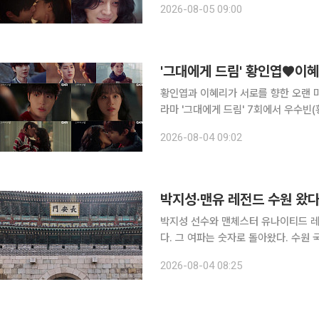
2026-08-05 09:00
채 안수희(박지영 분)와 관계를 맺었고
'그대에게 드림' 황인엽♥이혜
황인엽과 이혜리가 서로를 향한 오랜 마음을 확인하며
라마 '그대에게 드림' 7회에서 우수빈
로의 진심을 확인하고 다시 사랑을 시작하는 모습을 그렸다. 
2026-08-04 09:02
거리를 두려 했지만 커져가는 마음을 
박지성·맨유 레전드 수원 왔다
박지성 선수와 맨체스터 유나이티드 레
다. 그 여파는 숫자로 돌아왔다. 수원 국궁체험 
를 종합하면, 수원특례시는 '2026-2
2026-08-04 08:25