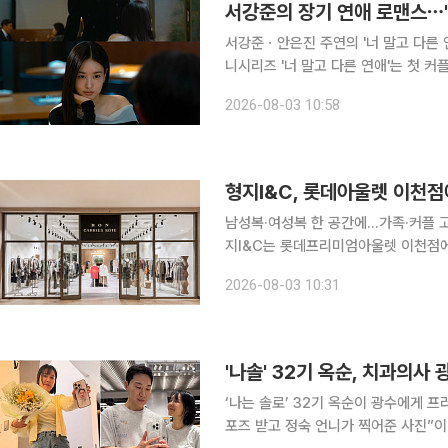
서강준의 장기 연애 로맨스⋯'
서강준ㆍ안은진 주연의 '너 말고 다른 연애'가 첫 커플 
니시리즈 '너 말고 다른 연애'는 첫 
다. '너 말고 다른 연애'는 10년째 연애를 이어온 연인이 결혼과 결별의 갈림길에서 익숙했던 관계를
2026-08-03 10:58
다시 돌아보게 되는 현실 공감 멜로 드
형지I&C, 롯데아울렛 이천점
남성복·여성복 한 공간에…가족·커플 
지I&C는 롯데프리미엄아울렛 이천점에 
(CARRIES NOTE)'를 함께 선보이는 첫 복합
2026-08-03 10:31
여성 고객이 한 공간에서 쇼핑할 수 있
'나솔' 32기 옥순, 치과의
‘나는 솔로’ 32기 옥순이 광수에게 프러포즈를 받았다. 1일 옥순은 
포즈 받고 정숙 언니가 찍어준 사진”이라는 글