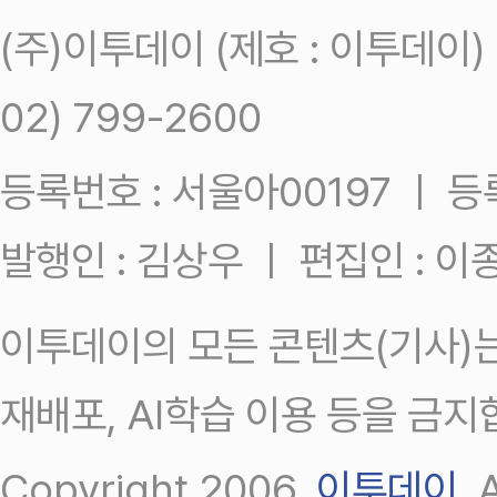
(주)이투데이 (제호 : 이투데이
02) 799-2600
등록번호 : 서울아00197 ㅣ 등록일
발행인 : 김상우 ㅣ 편집인 : 
이투데이의 모든 콘텐츠(기사)는
재배포, AI학습 이용 등을 금지
Copyright 2006.
이투데이
.