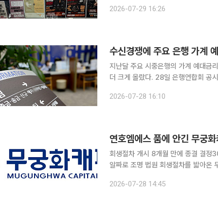
이 31일 하루 파업을 예고하면서 인터
2026-07-29 16:26
실제 고객이 체감할 서비스 차질은 제
수신경쟁에 주요 은행 가계 
지난달 주요 시중은행의 가계 예대금
더 크게 올랐다. 28일 은행연합회 공시에 따르면 5대 은행(KB국민·신한·우리·하나·NH농협)의 정책
서민금융을 제외한 6월 신규취급액 기준
2026-07-28 16:10
(1.39%
연호엠에스 품에 안긴 무궁
회생절차 개시 8개월 만에 종결 결정3
알짜로 조명 법원 회생절차를 밟아온 무궁화캐피탈이 전자부품 제조기업 연호엠에스를 새 주인으로
맞아 회생절차를 종결했다. 법원의 개시
2026-07-28 14:45
작업에 