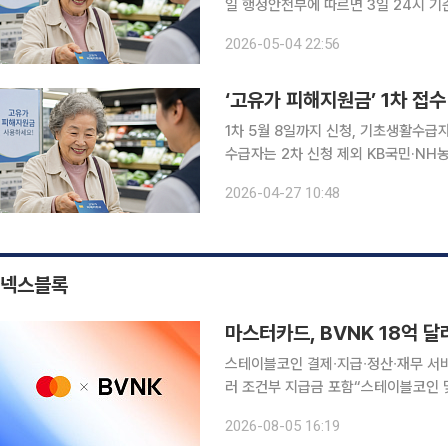
일 행정안전부에 따르면 3일 24시 기
부는 지원금 1조4013억 원을 지급했다. 지역별로는 경기가 46만6625명으로 가장 많이 신청
2026-05-04 22:56
이어 서울에서 41만4014명이, 부산이
‘고유가 피해지원금’ 1차 접수
1차 5월 8일까지 신청, 기초생활수급자·
수급자는 2차 신청 제외 KB국민·NH농협·롯데
한 서민층의 고유가 부담을 완화하기 위한 ‘고
2026-04-27 10:48
에 따르면 이날 오전 9시부터 다음 달
넥스블록
마스터카드, BVNK 18억 
스테이블코인 결제∙지급∙정산∙재무 서비스로 확대 블록체인 기반 결제 사업 
러 조건부 지급금 포함“스테이블코인 및 토큰화 자산 활용
∙지급∙정산∙재무 서비스로 확대한다. 미국 블록체인∙가상자산 전문 매체 코인텔레그래프는 4일(현지
2026-08-05 16:19
시각) 글로벌 카드사 마스터카드가 스