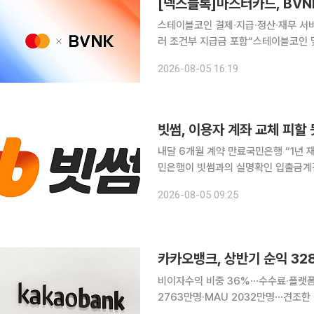
스테이블코인 결제∙지급∙정산∙재무 서비스로 확대 블록체인 기반 결제 사업 
러 조건부 지급금 포함“스테이블코인 및 토큰화 자산 활용
∙지급∙정산∙재무 서비스로 확대한다. 미국 블록체인∙가상자산 전문 매체 코인텔레그래프는 4일(현지
2026-08-05 16:19
시각) 글로벌 카드사 마스터카드가 스
빗썸, 이용자 계좌 교체 피할
내달 6개월 계약 만료국민은행 “1년 재
민은행이 빗썸과의 실명확인 입출금계정
빗썸 이용자들은 별도의 계좌 변경 없이
2026-08-05 09:25
금융권과 가상자산 업계에 따르면 빗썸
카카오뱅크, 상반기 순익 32
비이자수익 비중 36%⋯수수료·플랫폼
2763만명·MAU 2032만명⋯견조한 성장세 카카오뱅크가 역대 최대 반기 실적을
한 고객 기반을 바탕으로 이자이익과 