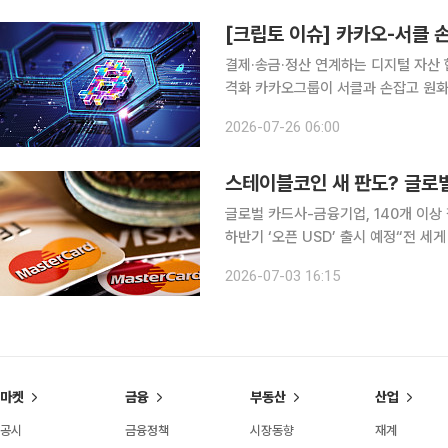
[크립토 이슈] 카카오-서클 
결제·송금·정산 연계하는 디지털 자산 
격화 카카오그룹이 서클과 손잡고 원화 스테이블코인과 디지털 자산 인프라 구축에 나서면서 국내
크립토 시장의 이번 주 핵심 화두는 가
2026-07-26 06:00
을 잇는 블록체인 인프라 협력이 대형
스테이블코인 새 판도? 글로벌
글로벌 카드사-금융기업, 140개 이상
하반기 ‘오픈 USD’ 출시 예정“전 세게 디지털 토큰
큰 활용을 확대하기 위해 뭉치면서 초대형 스테이블
2026-07-03 16:15
시각) 비자, 마스터카드, 아메리칸 익
마켓
금융
부동산
산업
공시
금융정책
시장동향
재계