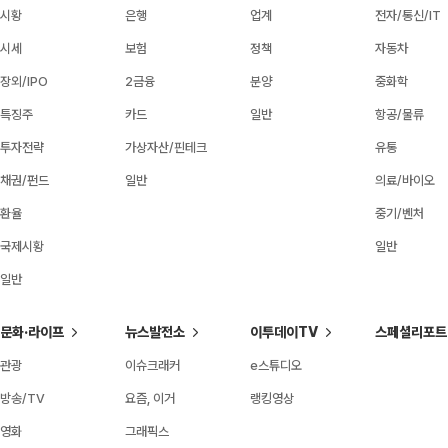
시황
은행
업계
전자/통신/IT
시세
보험
정책
자동차
장외/IPO
2금융
분양
중화학
특징주
카드
일반
항공/물류
투자전략
가상자산/핀테크
유통
채권/펀드
일반
의료/바이오
환율
중기/벤처
국제시황
일반
일반
문화·라이프
뉴스발전소
이투데이TV
스페셜리포트
관광
이슈크래커
e스튜디오
방송/TV
요즘, 이거
랭킹영상
영화
그래픽스