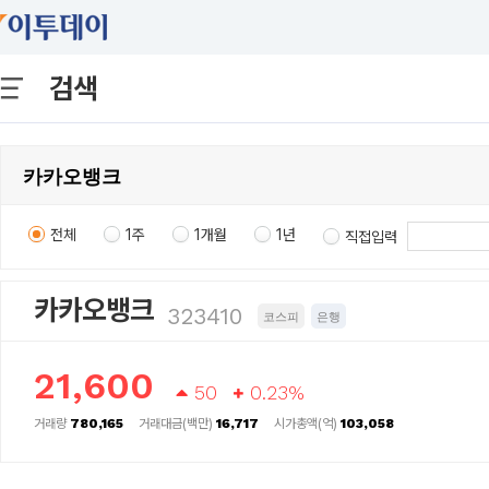
검색
전체
1주
1개월
1년
직접입력
카카오뱅크
323410
코스피
은행
21,600
50
0.23%
거래량
780,165
거래대금(백만)
16,717
시가총액(억)
103,058