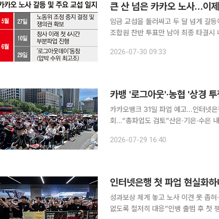
큰 산 넘은 카카오 노사…이
임금 교섭을 둘러싸고 두 달 넘게 갈
조합원 찬반 투표만 남아 최종 타결시 내용이 공개될 예정이다
동조합총연맹 전국화학섬유식품산업노동
2026-07-30 09:33
도출했다. 카카오 노동조합은 추
카뱅 '로그아웃'·농협 '상경 투
카카오뱅크 31일 파업 예고…인터넷은
회…“총파업도 검토”산은·기은·수은 내달 공동행
인터넷전문은행 출범 이후 첫 파업을 
2026-07-29 16:40
하며 집단행동에 나선다. 임금·성과보
인터넷은행 첫 파업 현실화하
성과보상 체계 놓고 노사 이견 못 좁
없도록 철저히 대응”인뱅 출범 후 첫 쟁의행위 