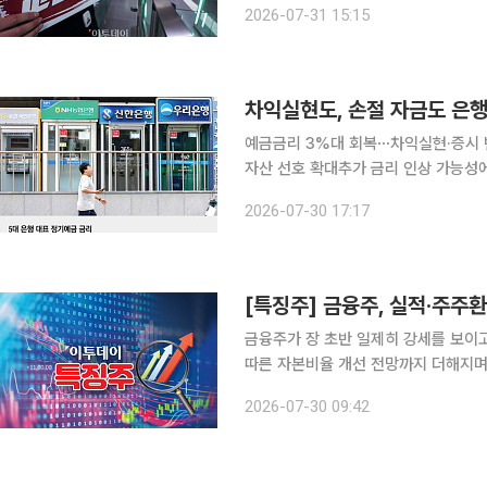
2026-07-31 15:15
예금금리 3%대 회복⋯차익실현·증시
자산 선호 확대추가 금리 인상 가능성에도 은행권 수신 
으로 향하는 배경에는 여러 요인이 복
2026-07-30 17:17
변동성 확대에 따른 위험 회피 심리, 
[특징주] 금융주, 실적·주
금융주가 장 초반 일제히 강세를 보이
따른 자본비율 개선 전망까지 더해지며 매수세가 유입
재 하나금융지주는 전날보다 5.65% 오
2026-07-30 09:42
상승한 1만6570원, KB금융은 5.37