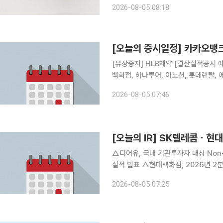
2026-08-05 08:18
[오늘의 증시일정] 카카오뱅
[유상증자] HLB제약 [결산실적공시 
백화점, 하나투어, 이노션, 롯데렌탈, 
[감사보고서제출기한] 대신밸류리츠 
2026-08-05 07:46
[오늘의 IR] SK텔레콤ㆍ
△디어유, 국내 기관투자자 대상 Non-D
실적 발표 △현대백화점, 2026년 2
△KG파이낸셜, 2026년 2분기 경영실적 
2026-08-05 07:25
시 △롯데칠성음료, 2026년 2분기 