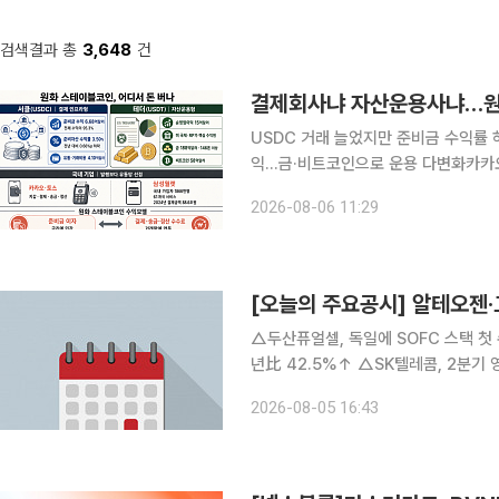
검색결과 총
3,648
건
결제회사냐 자산운용사냐…원
USDC 거래 늘었지만 준비금 수익률 
익…금·비트코인으로 운용 다변화카카오
달러 스테이블코인 양대 사업자인 서클
2026-08-06 11:29
략을 드러냈다. 국내 기업들은 원화 
[오늘의 주요공시] 알테오젠
△두산퓨얼셀, 독일에 SOFC 스택 첫 
년比 42.5%↑ △SK텔레콤, 2분기
영업익 253억…전년比 7%↑ △에이피
2026-08-05 16:43
산, 2분기 영업익 45억…전년比 15.