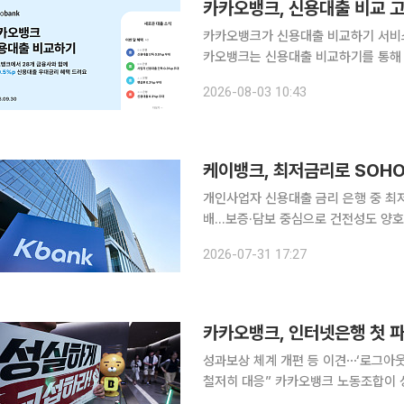
카카오뱅크, 신용대출 비교 고
카카오뱅크가 신용대출 비교하기 서비스 
카오뱅크는 신용대출 비교하기를 통해 
0.3~0.5%포인트(p)의 우대금리를 제공한다고 3일 밝혔다.
2026-08-03 10:43
케이뱅크, 최저금리로 SOHO
개인사업자 신용대출 금리 은행 중 최
배…보증·담보 중심으로 건전성도 양호
0.39%p 인하 케이뱅크가 업권 최저 수준의 금리를 앞세워 개인사업자(SOHO) 대출을 1년 새 두
2026-07-31 17:27
배 넘게 늘렸다. 가계대출 규제로 인
카카오뱅크, 인터넷은행 첫 
성과보상 체계 개편 등 이견⋯‘로그아웃
철저히 대응” 카카오뱅크 노동조합이 성과보상 체계 개편 등을 요구하며 인터넷전문은행 출범 이후
첫 파업에 들어갔다. 31일 금융권에 따르면 민주노총 전국화학섬유식품산업노동조합 카카오지회 소