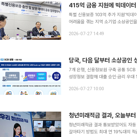
415억 금융 지원에 빅데이터
특별 신용보증 103억 추가 지원‘빅데이터 기반’ 상권 분
어려움을 겪는 지역 소기업‧소상공인을 
이터 기반 맞춤형 상권 지원 체계 구축에도 나선다. 앞서 마포구는 24일
2026-07-27 14:49
금고‧하나은행‧카카오뱅크와 ‘지역경제
당국, 다음 달부터 소상공인 
7개 은행, 신용정보원 구축 공통 SC
성장정보 결합해 대출 승인·금리 우대
까지 확대 금융당국이 매출과 상권, 고용 등 사업체의 미래 성장성을 공통 기준으로 평가하는 소상
2026-07-27 10:00
공인 특화 신용평가체계(SCB)를 다음
청년미래적금 결과, 오늘부터
청년미래적금 결과 통보받았어도 자동
갈아타기 방법도 최대 연 19%대의 적금 가입 효과로 234만여 명이 몰린 청년미래적금의 계좌 개