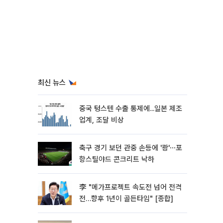
최신 뉴스
중국 텅스텐 수출 통제에...일본 제조
업계, 조달 비상
축구 경기 보던 관중 손등에 '쾅'⋯포
항스틸야드 콘크리트 낙하
李 "메가프로젝트 속도전 넘어 전격
전…향후 1년이 골든타임" [종합]