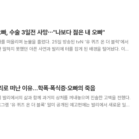
 더 특집’이 시작되는 현장이 담겼다. 이날 가장 먼저 등장한 솔로
3기
오빠, 수술 3일전 사망⋯"나보다 젊은 내 오빠"
다. 25일 방송된 tvN ‘유 퀴즈 온 더 블럭’에서
말하지 못했던 아픈 사연과 발리에 터를 잡게 된 배경을 털어놨다. 이날
에 시달렸다고 고백하며 “결국 정신과를 찾았는데 거기서 제가 완벽주의와
게 됐다. 이런 게 아이돌이나
발리로 떠난 이유…학폭·폭식증·오빠의 죽음
이 발리에서의 삶과 함께 과거의 상처를 꺼내놓으며 진솔한 고백을 전했다.
로그램 ‘유 퀴즈 온 더 블록’ 말미 공개된 예고편에는 발리에서 새로운 일상
모습이 담겼다. 허가윤은 “벌써 발리에서 지낸지 3년째”라며 “그곳에서
소박한 행복을 찾았다”고 근황을 전했다. 예고편에서 허가