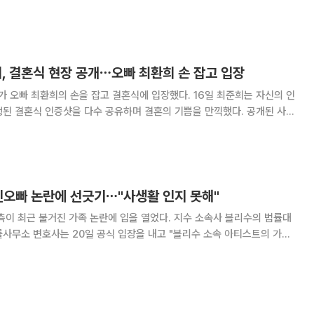
입은 최준희와 듬직한 모습의 최환희가 담겨 눈길을 끌었다. 특히 고운
매의 외할머니와 함께해 훈훈함을 안겼다.
, 결혼식 현장 공개⋯오빠 최환희 손 잡고 입장
최환희의 손을 잡고 결혼식에 입장했다. 16일 최준희는 자신의 인
 결혼식 인증샷을 다수 공유하며 결혼의 기쁨을 만끽했다. 공개된 사진
상을 떠난 부친 대신 친오빠 최환희의 손을 잡고 버진로드를 걸어 뭉클함을
 혼주로서 자리를 지킨 최환희는 동생을
친오빠 논란에 선긋기⋯"사생활 인지 못해"
불거진 가족 논란에 입을 열었다. 지수 소속사 블리수의 법률대
사무소 변호사는 20일 공식 입장을 내고 "블리수 소속 아티스트의 가족
트 및 블리수를 해당 사안과 연관시키거나 사실과 다른 내용을 기반으로
무분별하게 이뤄지고 있는 점에 대해 엄중한