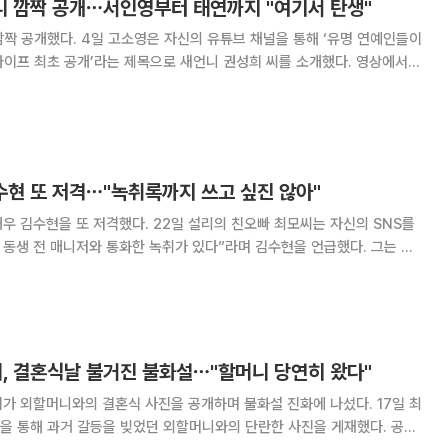
언니 깜짝 공개⋯서인영부터 태연까지 "여기서 탄생"
튜브 채널을 통해 ‘유명 연예인들이
프 최초 공개’라는 제목으로 새언니 권성희 씨를 소개했다. 영상에서
전부터 알고 지낸 사이다. 우리 스타일리스트 크루였다”라며 유명 네일 아
티스트로 활동 중인 새언니 권성희 씨를 공개했다. 이에 권성
수현 또 저격⋯"녹취록까지 쓰고 싶진 않아"
다. 22일 설리의 친오빠 최모씨는 자신의 SNS를
동생 전 매니저와 통화한 녹취가 있다”라며 김수현을 언급했다. 그는 김
형인 이사랑(이로베) 감독 등을 나열하며 “동생의 당시 좋지 못한 사생활
고 싶은 게 좀 많은데 어머니
희, 결혼식날 불거진 불화설⋯"할머니 당연히 왔다"
가 외할머니와의 결혼식 사진을 공개하며 불화설 진화에 나섰다. 17일 최
 통해 과거 갈등을 빚었던 외할머니와의 단란한 사진을 게재했다. 공개