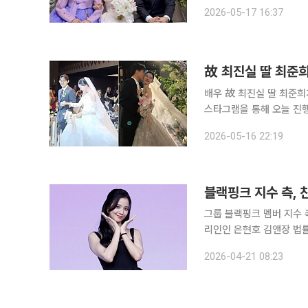
된 사진에는 웨딩드레스를 
2026-05-17 16:37
한복 자태를 뽐내는 두 남
故 최진실 딸 최준희
배우 故 최진실 딸 최준희가 오빠 
스타그램을 통해 오늘 진행된
과 영상에서 최준희는 세
2026-05-16 22:19
안겼다. 부모님 대신
블랙핑크 지수 측, 
그룹 블랙핑크 멤버 지수 측이 최근 
리인인 은현호 김앤장 법률
관련 사안과 관련, 아티스
2026-04-21 08:23
명예를 훼손하는 행위가 