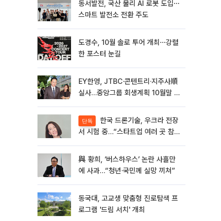
동서발전, 국산 물리 AI 로봇 도입⋯
스마트 발전소 전환 주도
도경수, 10월 솔로 투어 개최⋯강렬
한 포스터 눈길
EY한영, JTBC·콘텐트리·지주사順
실사…중앙그룹 회생계획 10월말 윤
곽
한국 드론기술, 우크라 전장
단독
서 시험 중…“스타트업 여러 곳 참
여”
與 황희, ‘버스하우스’ 논란 사흘만
에 사과…“청년·국민께 실망 끼쳐”
동국대, 고교생 맞춤형 진로탐색 프
로그램 '드림 서치' 개최