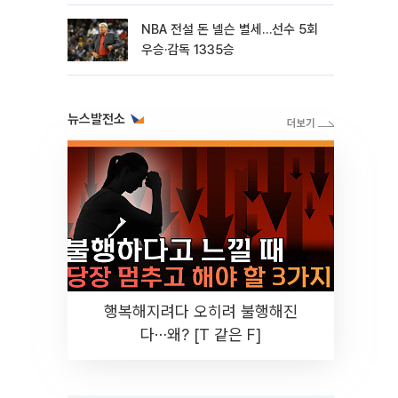
NBA 전설 돈 넬슨 별세…선수 5회
우승·감독 1335승
뉴스발전소
행복해지려다 오히려 불행해진
다⋯왜? [T 같은 F]