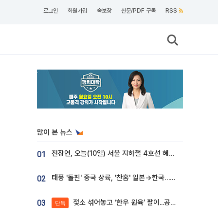
로그인
회원가입
속보창
신문/PDF 구독
RSS
많이 본 뉴스
전장연, 오늘(10일) 서울 지하철 4호선 혜화역 시위…1호선 용산역 무정차
01
태풍 '돌핀' 중국 상륙, '찬홈' 일본→한국…각국 기상청 예상 경로는?
02
젖소 섞어놓고 ‘한우 원육’ 팔이...공영홈쇼핑 표기·검증 구멍
03
단독