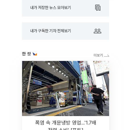
내가 저장한 뉴스 모아보기
내가 구독한 기자 전체보기
한 컷
폭염 속 개문냉방 영업...'1.7배