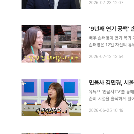
2026-07-23 12:07
재직 중 1억4000만원에 
‘9년째 연기 공백’
배우 손태영이 연기 복귀 
손태영은 12일 자신의 유
vlog’라는 제목의 영상
2026-07-13 13:54
민음사 김민경, 서
유튜브 '민음사TV'를 통
준비 시절을 솔직하게 털어놨다. 김민경은 24일 방송된 MBC 예능 프로그램 
오빠와 부모님에 대한 이야기를 전했다. 그는 "제가 자랑할 게 
2026-06-25 10:46
교 약학대학을 졸업한 뒤