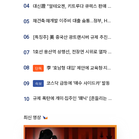
04
대신證 “알테오젠, 키트루다 큐렉스 판매 3배 급증…목표가 41만원 상향”
재건축·재개발 이주비 대출 숨통…정부, HF 보증 신설 추진
05
06
[특징주] 美 중국산 광트랜시버 규제 추진에 대한광통신 등 광통신株 강세
1호선 용산역 상행선, 전장연 시위로 열차 무정차 운행
07
08
李 ‘호남형 대입’ 제안에 교육청·지역대학 서·논술형 입시 연계 '착수'
단독
코스닥 급등에 '매수 사이드카' 발동
09
속보
규제 폭탄에 개미·집주인 '패닉' [흔들리는 룰, 출렁이는 시장]①
10
최신 영상