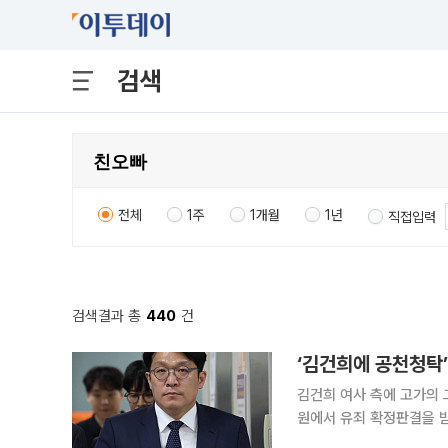
검색
전체
1주
1개월
1년
직접입력
검색결과 총
440
건
‘김건희에 공천청탁’
김건희 여사 측에 고가의
원에서 유죄 확정판결을 받았다. 23일 대법원 3부(이흥구 주심 대법관)는 김
기각하고 공소사실을 모두 유죄로 