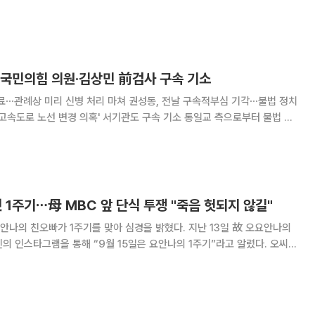
 수사해 온 민중기 특별검사팀이 180일간의 수사를 마무리했다. 이에 따
출범했던 이른바 '3대 특검' 수사
 국민의힘 의원·김상민 前검사 구속 기소
료⋯관례상 미리 신병 처리 마쳐 권성동, 전날 구속적부심 기각⋯불법 정치
노선 변경 의혹' 서기관도 구속 기소 통일교 측으로부터 불법 정
는 권성동 국민의힘 의원이 구속 상태로 재판에 넘겨졌다. 1억 원대 그림
상납 의혹을 받는 김상민 전 부장검사도 구속 기소됐다. 김건
 1주기⋯母 MBC 앞 단식 투쟁 "죽음 헛되지 않길"
오빠가 1주기를 맞아 심경을 밝혔다. 지난 13일 故 오요안나의
 인스타그램을 통해 “9월 15일은 요안나의 1주기”라고 알렸다. 오씨는
으로 큰 고통을 겪다 세상을 떠났다”라며 “현재 어머니께서는 MBC 앞에
단식 투쟁을 이어가 전했다.