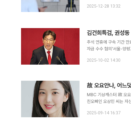
여사를 둘러싼 각종 의혹을
2025-12-28 13:32
라 사상 처음으로 동시에 
김건희특검, 권성동
추석 연휴에 구속 기간 만
자금 수수 혐의'서울-양평고속도로 
치자금을 수수한 혐의를 받
2025-10-02 14:30
故 오요안나, 어느덧
MBC 기상캐스터 故 오요안나의 친
친오빠인 오상민 씨는 자신의
“요안나는 직장 내 괴롭힘
2025-09-14 16:37
서 문제 해결을 촉구하며 