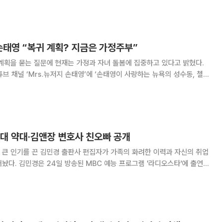
이우환 작가 그림 ‘점으로부터 No.
 손태영 “복귀 계획? 지금은 가정주부”
계획을 묻는 질문에 현재는 가정과 자녀 돌봄에 집중하고 있다고 밝혔다.
튜브 채널 ‘Mrs.뉴저지 손태영’에 ‘손태영이 사랑하는 뉴욕의 성수동, 첼시
을 공개했다. 영상에는 손태영이 자녀를 통해 인연을 맺은 학부모 지인과 미
국 뉴욕 첼시를 둘러보는 모습이 담겼다. 손태영은 지인
울대 약대·김앤장 변호사 친오빠 공개
해 큰 인기를 끈 김민경 출판사 편집자가 가족의 화려한 이력과 자신의 취업
'라디오스타'에 출연해
오빠밖에 없다"며 "오빠는 서울대학
 로스쿨을 나와 현재 김앤장에서