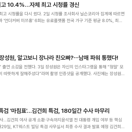
최고 10.4%…자체 최고 시청률 경신
다. 2일 시청률 조사회사 닐슨코리아 집계에 따르면
마 '언더커버 미쓰홍' 6회는 유료플랫폼 전국 가구 기준 평균 8.0%, 최고
에서는 평균 8.7%, 최고 10.4%까지 오르며 자체 최고 수치를 경신했다.
전국 평균 3.0
 장성원, 알고보니 장나라 친오빠?⋯남매 파워 통했다!
 장성원은 자신의 인스타그램을 통해 “정말‘ 모
따뜻하게 잘해주셨다”라며 촬영 인증샷을 공개했다. 사진에는 장성원을
모습이 담겼다. 장성원은 “기념사진 잘 안 찍지만 이번만큼은 꼭 찍고 싶었
다”라며 ‘모범택시3’에 남다른 애정을 드러냈다. 장
특검 '마침표'…김건희 특검, 180일간 수사 마무리
수사…김건희 여사 공개 소환·구속까지윤석열 전 대통령 개입 여부 등 핵심
9일, KT웨스트 빌딩 특검 사무실서 최종 수사 결과 발표 예정 김건희