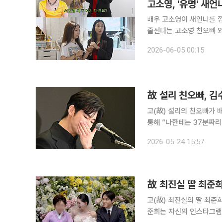
고소영, '유명' 새
배우 고소영이 새언니를 깜짝 공개했다. 4일 고소영은 자신의 유
줄선다는 고소영 친오빠 와이
고소영은 “새언니가 되기 
2026-06-05 00:15
故 설리 친오빠, 김
고(故) 설리의 친오빠가 배우 김수현을 또 저격했
통해 “나한테는 37분짜리 
수현을 비롯해 그의 사촌 
2026-05-24 15:57
일부까지도 담겨 있다. 묻
故 최진실 딸 최준
고(故) 최진실의 딸 최준희
준희는 자신의 인스타그램을