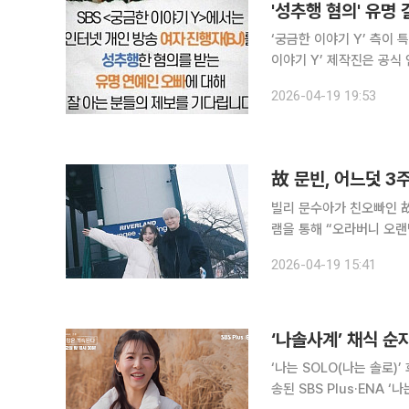
'성추행 혐의' 유명
‘궁금한 이야기 Y’ 측이 특정
이야기 Y’ 제작진은 공식
를 받는 유명 연예인 오빠에
2026-04-19 19:53
지난 14일 발생한 사건으
故 문빈, 어느덧 3
빌리 문수아가 친오빠인 故 문빈의 3
램을 통해 “오라버니 오랜만이야”라며 그
왔나 궁금하지? 고민하다
2026-04-19 15:41
‘나솔사계’ 채식 순
‘나는 SOLO(나는 솔로)’ 
송된 SBS Plus·ENA 