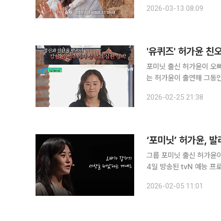
진 ‘솔로민박’에서 다섯 번째 ‘한 번
2026-03-13 08:09
남은 ‘꽃미남’ 한의사인 1
'유퀴즈' 허가윤 친
포미닛 출신 허가윤이 오빠를 떠올리며 눈물을 흘렸
는 허가윤이 출연해 그동안 
허가윤 7년 동안 폭식증
2026-02-25 21:38
통제 성향이 있다는 걸 알
‘포미닛’ 허가윤, 
그룹 포미닛 출신 허가윤
4일 방송된 tvN 예능 프
을 보내고 있는 허가윤의 
2026-02-05 11:01