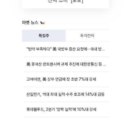
전력 소비' [포토]
마켓 뉴스
특징주
투자전략
“탄약 부족하다“ 美 국방부 증산 요청에⋯국내 방산주 급등세
美 중국산 광트랜시버 규제 추진에 대한광통신 등 광통신株 강세
고여아연, 美 상무 언급에 장 초반 7%대 강세
산일전기, 역대 최대 실적·수주 호조에 14%대 급등
롯데웰푸드, 2분기 ‘깜짝 실적’에 10%대 강세