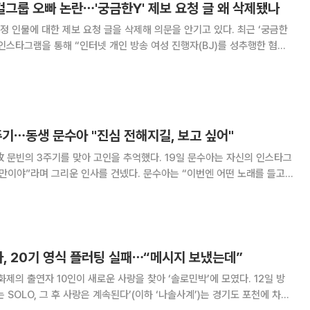
 걸그룹 오빠 논란⋯'궁금한Y' 제보 요청 글 왜 삭제됐나
 인물에 대한 제보 요청 글을 삭제해 의문을 안기고 있다. 최근 ‘궁금한
 인스타그램을 통해 “인터넷 개인 방송 여성 진행자(BJ)를 성추행한 혐의
 대해 잘 아는 분들의 제보를 기다린다”라는 내용의 글을 게재했다. 이는
로, 해당 인물은 서울
주기⋯동생 문수아 "진심 전해지길, 보고 싶어"
주기를 맞아 고인을 추억했다. 19일 문수아는 자신의 인스타그
리운 인사를 건넸다. 문수아는 “이번엔 어떤 노래를 들고
가 오빠의 추억도 같이 있는 곡을 고르고 싶었어”라며 크리스토퍼의
‘Moments’ 커버 영상을 함께 공개했다. 이어 “이 곡 오빠가
자, 20기 영식 플러팅 실패⋯“메시지 보냈는데”
화제의 출연자 10인이 새로운 사랑을 찾아 ‘솔로민박’에 모였다. 12일 방
‘나는 SOLO, 그 후 사랑은 계속된다’(이하 ‘나솔사계’)는 경기도 포천에 차려