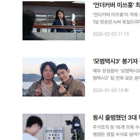
'언더커버 미쓰홍' 
'언더커버 미쓰홍'이 자체 최고 시청률을 다시 썼
1일 방송된 tvN 토일드라
9.2%를 기록했다. 수도권
2026-02-02 11:15
2049 타깃 시청률 역시 
'모범택시3' 봉기자
배우 장성원이 ‘모범택시3’ 출연 소감을 전했다. 3일
범택시3’ 팀 전체 모든 분이 
비롯해 이제훈, 표예진의 
2026-01-04 14:46
동시 출범했던 3대 
주가조작 등 16개 의혹 
쟁점은 경찰 수사로 넘어가2