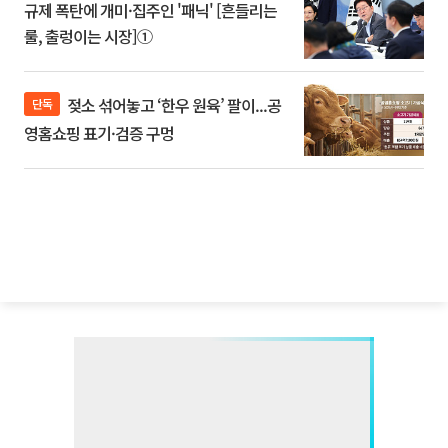
규제 폭탄에 개미·집주인 '패닉' [흔들리는
룰, 출렁이는 시장]①
젖소 섞어놓고 ‘한우 원육’ 팔이...공
단독
영홈쇼핑 표기·검증 구멍