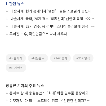
관련 뉴스
'나솔사계' 현커 공개되자 '술렁'…결혼 스포일러 틀렸다
'나솔사계' 국화, 26기 경수 '최종선택' 선언에 복잡⋯22기 영수에 흔들
'나솔사계' 28기 영수, 용담 ♥미스터킴 콜라보에 정색⋯"그런 분 안 만날 것"
무너진 노후, 국민연금으로 다시 세우다
#나솔사계
#나는솔로
#24기순자
#20기영식
#18기영호
장유진 기자의 주요 뉴스
콘서트 갈 때 응원봉만?⋯'최애' 위한 필수품 등장이오!
이것저것 '다 되는' 스트레이 키즈⋯"안전한 선택지? 도전이 재밌죠"