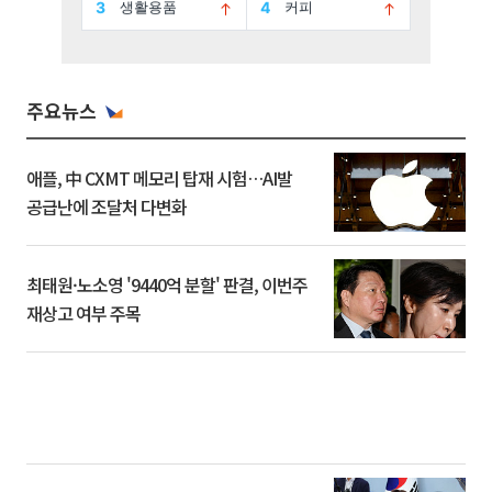
주요뉴스
애플, 中 CXMT 메모리 탑재 시험…AI발
공급난에 조달처 다변화
최태원·노소영 '9440억 분할' 판결, 이번주
재상고 여부 주목