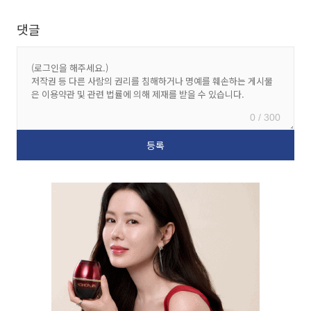
댓글
0 / 300