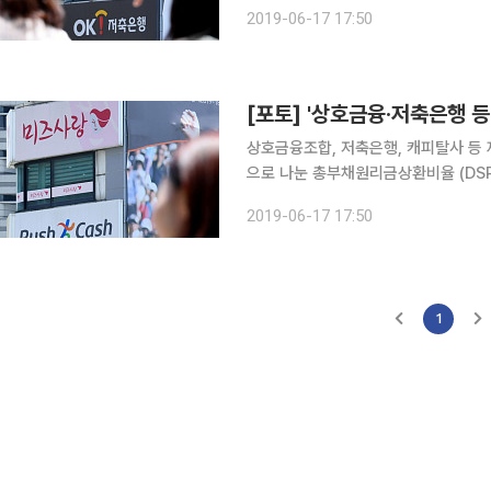
체 간판이 나란히 걸려 있다. DSR 도
2019-06-17 17:50
말까지 160%로 낮춰야 하며, 저축은
[포토] '상호금융·저축은행 등
상호금융조합, 저축은행, 캐피탈사 등
으로 나눈 총부채원리금상환비율 (DSR
체 간판이 나란히 걸려 있다. DSR 도
2019-06-17 17:50
말까지 160%로 낮춰야 하며, 저축은
1