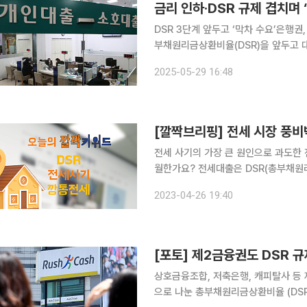
금리 인하·DSR 규제 겹치며 
DSR 3단계 앞두고 ‘막차 수요’은행권, 대출 속도 조절 나서 
부채원리금상환비율(DSR)을 앞두고 
결정으로 대출 수요를 더욱 자극시킬 수
2025-05-29 16:48
서고 있다. 한국은행 금융통화위원
[깔짝브리핑] 전세 시장 풍비
전세 사기의 가장 큰 원인으로 과도한 전세 대출이 꼽혔습니다
월한가요? 전세대출은 DSR(총부채원리금상환비율)에 포함되지 않기 때문인데요. DSR란, 은행에
서 대출자가 빚을 갚을 능력이 충분한가
2023-04-26 19:40
고 있는데요. 연봉을 1억 원으로
[포토] 제2금융권도 DSR 규
상호금융조합, 저축은행, 캐피탈사 등
으로 나눈 총부채원리금상환비율 (DSR