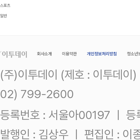
스포츠
일반
회사소개
이용약관
개인정보처리방침
청소년
(주)이투데이 (제호 : 이투데이
02) 799-2600
등록번호 : 서울아00197 ㅣ 등록일
발행인 : 김상우 ㅣ 편집인 : 