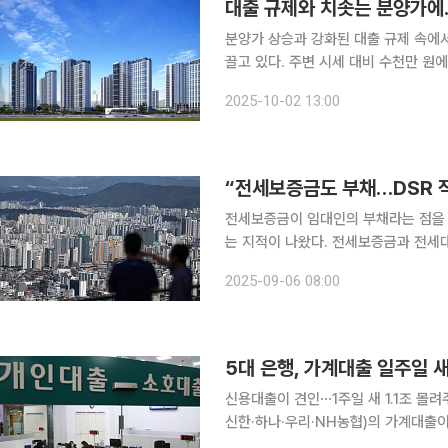
대출 규제와 치솟는 분양가에.
분양가 상승과 강화된 대출 규제 속에
끌고 있다. 주변 시세 대비 수천만 원
차익을 동시에 기대할 수 있어서다. 2일 주택도시보증공사(HUG)에 따르면 올해 8월 말 기준으로
2025-10-02 13:00
수도권 민간 아파트의 3.3㎡당 평균 
“전세보증금도 부채…DSR 
전세보증금이 임대인의 부채라는 점을
는 지적이 나왔다. 전세보증금과 전세
보증비율도 축소해야 한다는 주장이다. 5일 금융권에 따르면 신용상 한국금융연구원 선임연구
2025-09-06 08:00
은 최근 발표한 ‘국내 주택 임대차시장
5대 은행, 가계대출 일주일 새
신용대출이 견인⋯1주일 새 1.1조 몰려주담대 6
신한·하나·우리·NH농협)의 가계대출이
과 전세대출 규제 여파, 주식시장 호황에 신용대출이 