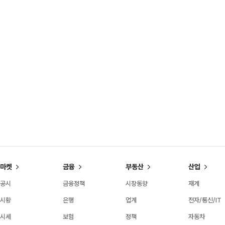
마켓
금융
부동산
산업
공시
금융정책
시장동향
재계
시황
은행
업계
전자/통신/IT
시세
보험
정책
자동차