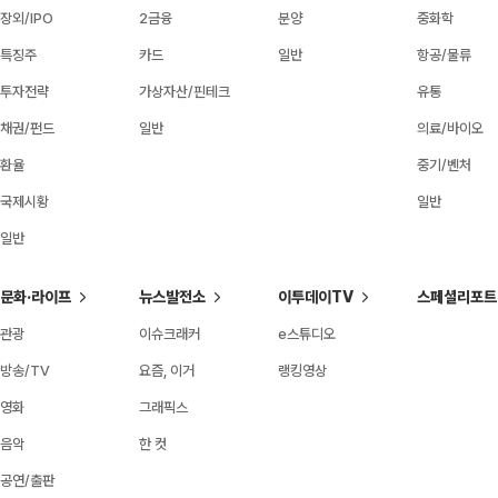
장외/IPO
2금융
분양
중화학
특징주
카드
일반
항공/물류
투자전략
가상자산/핀테크
유통
채권/펀드
일반
의료/바이오
환율
중기/벤처
국제시황
일반
일반
문화·라이프
뉴스발전소
이투데이TV
스페셜리포트
관광
이슈크래커
e스튜디오
방송/TV
요즘, 이거
랭킹영상
영화
그래픽스
음악
한 컷
공연/출판