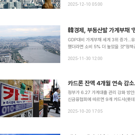
2025-12-10 05:00
정책 비교 분석 연구’에 따르면 금융위
韓경제, 부동산발 가계부채 '
GDP대비 가계부채 세계 3위 증가…유
했더라면 소비 5% 더 높았을 것"정책공조
출 중심의 가계부채 누증이 한국 경제
2025-11-30 12:00
분석이 나왔다. 가계부채 증가가 단기적
카드론 잔액 4개월 연속 감
정부가 6.27 가계대출 관리 강화 방안을 
신금융협회에 따르면 9개 카드사(롯데·
말 카드론 잔액은 41조8375억 원으로 전월
2025-10-20 17:05
규제에 따라 카드론을 포함한 신용대출