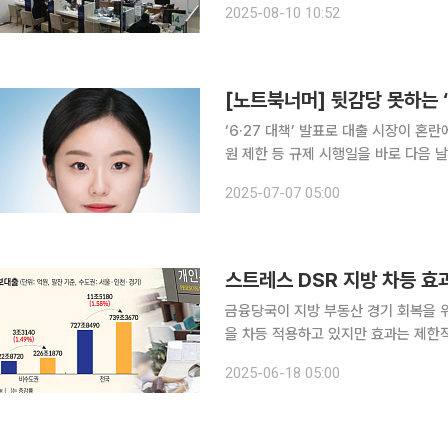
2025-08-10 10:52
대 은행의 7일 기준 가계대출 잔액은 
[노트북너머] 뒷감당 못하는 
‘6·27 대책’ 발표로 대출 시장이 
원 제한 등 규제 시행일을 바로 다음 
럽게 변경된 제도를 전산에 반영하느라
2025-07-07 05:00
점휴업’에 놓였다. 헐레벌떡 창구를 
금융당국이 지방 부동산 경기 회복을 
을 차등 적용하고 있지만 효과는 제한적
한도 등 수도권과 지방 간 규제 격차
2025-06-18 05:00
지적이 나온다. 차등 적용의 실효성을 