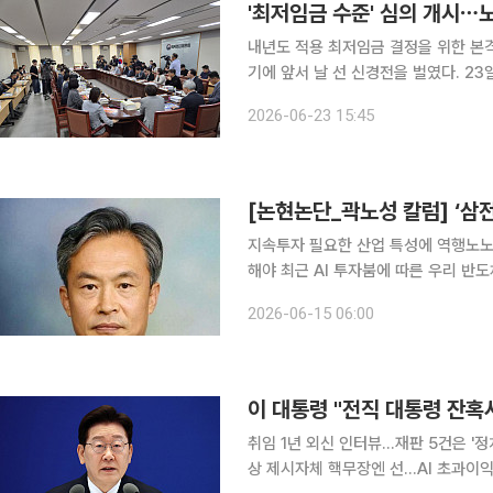
'최저임금 수준' 심의 개시⋯노
내년도 적용 최저임금 결정을 위한 본
기에 앞서 날 선 신경전을 벌였다. 23일 정부세종청사에서 열린 최저임금위원회(최임위) 8차 전원
회의에서 류기정 한국경영자총협회(경총
2026-06-23 15:45
미 상당히 높은 수준에 이르고 있다”며
[논현논단_곽노성 칼럼] ‘삼
지속투자 필요한 산업 특성에 역행노노
해야 최근 AI 투자붐에 따른 우리 반도체 기업의 놀라운 성과는 올해 우리나라의 예상 경제성장률을
근래 보기 드문 3%대까지 올리도록 하
2026-06-15 06:00
자의 노사 간, 주주와의 갈등은 이제 
이 대통령 "전직 대통령 잔혹사
취임 1년 외신 인터뷰…재판 5건은 '정
상 제시자체 핵무장엔 선…AI 초과이익은 기본소득식 환원