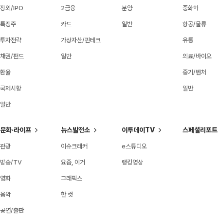
장외/IPO
2금융
분양
중화학
특징주
카드
일반
항공/물류
투자전략
가상자산/핀테크
유통
채권/펀드
일반
의료/바이오
환율
중기/벤처
국제시황
일반
일반
문화·라이프
뉴스발전소
이투데이TV
스페셜리포트
관광
이슈크래커
e스튜디오
방송/TV
요즘, 이거
랭킹영상
영화
그래픽스
음악
한 컷
공연/출판