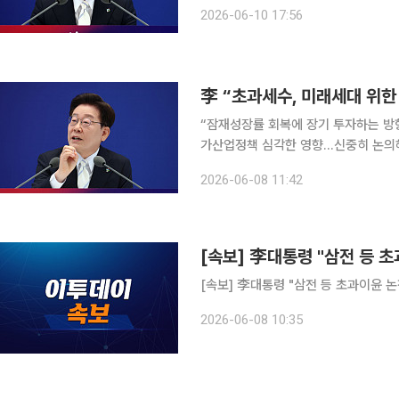
대통령 절반 이상이 탄핵되거나 감옥에 
2026-06-10 17:56
을 내놨다. 취임 1년을 맞아 자신의 거
李 “초과세수, 미래세대 위
“잠재성장률 회복에 장기 투자하는 방
가산업정책 심각한 영향…신중히 논의해야” 이재명 대통령은 8일 반도체 호황에 따른 
용 방안과 관련해 “가장 중점적으로는 
2026-06-08 11:42
[속보] 李대통령 "삼전 등 
[속보] 李대통령 "삼전 등 초과이윤 
2026-06-08 10:35