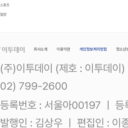
스포츠
일반
회사소개
이용약관
개인정보처리방침
청소년
(주)이투데이 (제호 : 이투데이
02) 799-2600
등록번호 : 서울아00197 ㅣ 등록일
발행인 : 김상우 ㅣ 편집인 : 