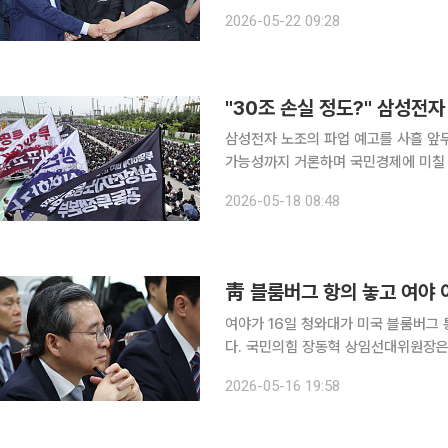
별 보상이라는 원칙을 지켜야 한다는 
2026-05-22 09:28
돼서는 안 된다는 점을 요구했다. 정부
"30조 손실 정도?" 삼성전
삼성전자 노조의 파업 예고를 사흘 앞
가능성까지 거론하며 국민경제에 미칠 
둘러싼 국민 여론도 주요 변수로 떠올랐다. 박용진 규제합리화위원회 부위원장은 18일 C
2026-05-18 08:48
‘박성태의 뉴스쇼’에 출연해 삼성전자 
靑 블룸버그 항의 놓고 여야 
여야가 16일 청와대가 미국 블룸버그 
다. 국민의힘 장동혁 상임선대위원장은 이날 페이스북을 통해 “이재명이 많이 억울한 모양이다. 블
룸버그에 공식 사과까지 요구했다”며 
2026-05-16 19:58