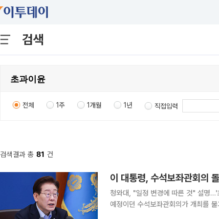
검색
전체
1주
1개월
1년
직접입력
검색결과 총
81
건
이 대통령, 수석보좌관회의 
청와대, "일정 변경에 따른 것" 설명…'초과이윤' 표현
예정이던 수석보좌관회의가 개최를 불과
사회적 배분’을 핵심 의제로 다룰 예정