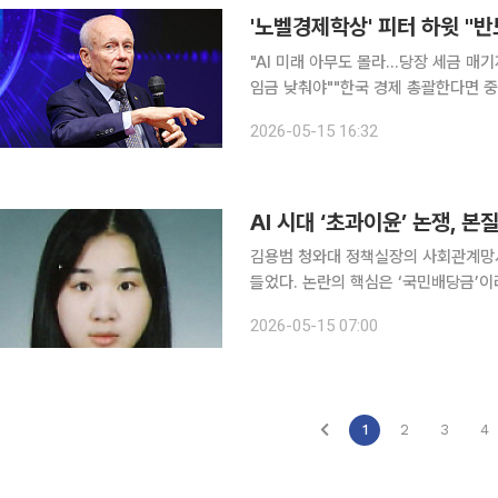
'노벨경제학상' 피터 하윗 "
"AI 미래 아무도 몰라…당장 세금 매
임금 낮춰야""한국 경제 총괄한다면 중기·스타트업에
인 피터 하윗 미국 브라운대 명예교수는
2026-05-15 16:32
당금' 등의 명목으로 환원해야 한다는 
AI 시대 ‘초과이윤’ 논쟁, 본
김용범 청와대 정책실장의 사회관계망서
들었다. 논란의 핵심은 ‘국민배당금’
냐는 문제 제기는 곧바로 “반기업 정서”
2026-05-15 07:00
가 5% 넘게 급락하자 시장의 불안감도
1
2
3
4