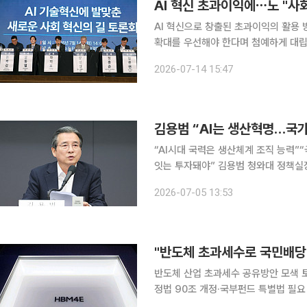
AI 혁신 초과이익에⋯노 "사
AI 혁신으로 창출된 초과이익의 활용 
확대를 우선해야 한다며 첨예하게 대립했다. 고용노동부는 14일 서울 용산구 피스앤파크
술혁신에 발맞춘 새로운 사회 혁신의 길’을 주제로 토
2026-07-14 15:47
고려대 교수를 좌장으로 차지호 의원(A
김용범 “AI는 생산혁명…국가
“AI시대 국력은 생산체계 조직 능력”
잇는 투자돼야” 김용범 청와대 정책실장이 “AI는 단순한 기술혁명이 아니라 생산혁명”이라고 규정
하며 AI 시대 국가 경쟁력은 기술 
2026-07-05 13:53
달려 있다고 밝혔다. 그는 국가의 역할
"반도체 초과세수로 국민배당 
반도체 산업 초과세수 공유방안 모색 토
정법 90조 개정·국부펀드 특별법 필요 반도체 호황으로 정부 금고에 예상보다 더 쌓인 세금을 전 
민에게 다달이 나눠주자는 구상이 나왔다