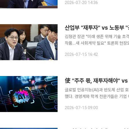
2026-07-20 14:36
와대는 이날 언론 공지를 통해 "오늘
김정관 장관 "미래 생존 위해 기술 초격차 투자 집중해야" 김영훈
작품…새 사회계약 필요" 토론회 현장도 평행선…"주주 권리 침해" vs "하청 노동자 처우 개선 글로
벌 인공지능(AI)과 반도체 산업 호황
2026-07-15 16:42
통상부 장관과 김영훈 고용노동부 장
使 "주주 몫, 재투자해야" v
글로벌 인공지능(AI)과 반도체 산업 
했다. 경영계와 학계 전문가들은 기업 이익이 치열한 글로벌 패권 경쟁에서 살아남기 위한 재투자
동력이며 주주의 몫이라고 주장한 반면
2026-07-15 09:00
과를 공유해야 