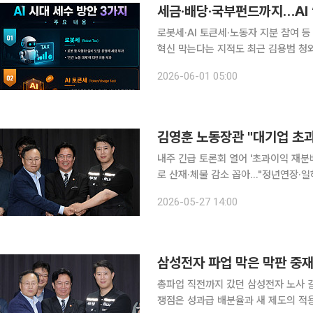
로봇세·AI 토큰세·노동자 지분 참여 
혁신 막는다는 지적도 최근 김용범 청와
활용방안으로 ‘국민배당금’을 언급해 논
2026-06-01 05:00
한 이익의 분배 방식을 놓고 의견이 대
내주 긴급 토론회 열어 '초과이익 재분배
로 산재·체불 감소 꼽아…"정년연장·일하는 사람 기본법 
"이제는 대기업의 초과 이익을 어떻게
2026-05-27 14:00
김영훈 장관은 이날 정부세종청사에서
삼성전자 파업 막은 막판 중
총파업 직전까지 갔던 삼성전자 노사 
쟁점은 성과급 배분율과 새 제도의 적