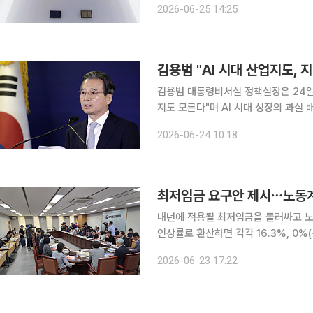
2026-06-25 14:25
김용범 "AI 시대 산업지도, 
김용범 대통령비서실 정책실장은 24일
지도 모른다"며 AI 시대 성장의 과실
가 되고 있다고 밝혔다. 김 실장은 이날 서울 중구 한국프레스센터에서 열린 관훈클럽 초청 토론회
2026-06-24 10:18
기조연설에서 최근 한국 경제 상황을 "
최저임금 요구안 제시⋯노동계 '1
내년에 적용될 최저임금을 둘러싸고 노동
인상률로 환산하면 각각 16.3%, 0%(동결)다. 정부세종청사에서 23일 열린
위) 8차 전원회의에서 근로자·사용자위원 양측
2026-06-23 17:22
초 요구안 제시 전부터 날선 신경전을 