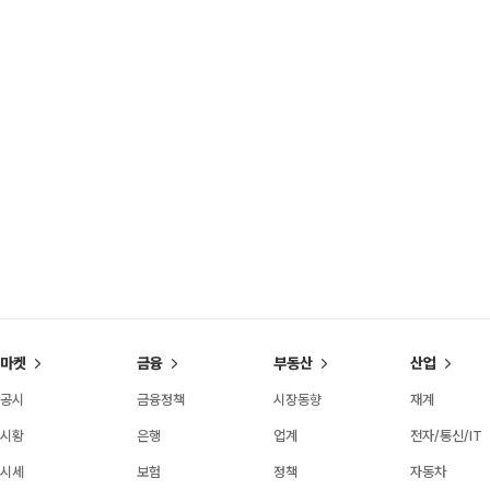
마켓
금융
부동산
산업
공시
금융정책
시장동향
재계
시황
은행
업계
전자/통신/IT
시세
보험
정책
자동차