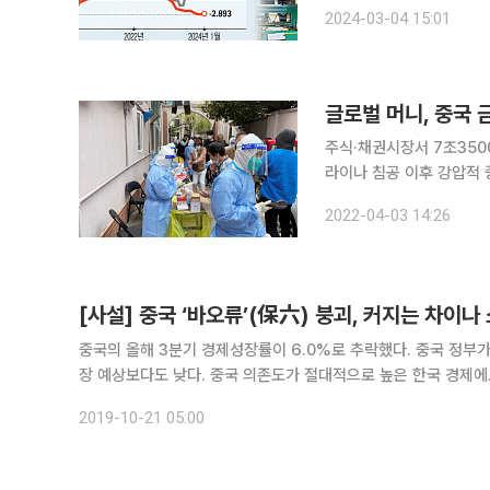
국에 부담 줄 수도 글로벌
2024-03-04 15:01
제기됐다. 중국의 디플레이
글로벌 머니, 중국 
주식·채권시장서 7조350
라이나 침공 이후 강압적
을 빼고 있다. 올해 1분기
2022-04-03 14:26
억 원)으로 분기 기준 사
[사설] 중국 ‘바오류’(保六) 붕괴, 커지는 차이나
중국의 올해 3분기 경제성장률이 6.0%로 추락했다. 중국 정부가
장 예상보다도 낮다. 중국 의존도가 절대적으로 높은 한국 경제에도 심각한 타격이다. 중국 국가통계국이 
은 24조6865억 위안으로 작년 같은 기간에 비해 6.0% 증가하
2019-10-21 05:00