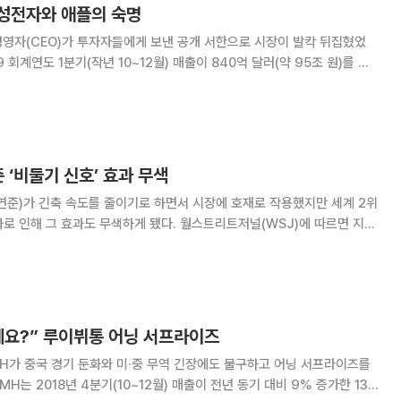
 삼성전자와 애플의 숙명
고경영자(CEO)가 투자자들에게 보낸 공개 서한으로 시장이 발칵 뒤집혔었
19 회계연도 1분기(작년 10~12월) 매출이 840억 달러(약 95조 원)를 기
 지난해 11월 말 실적 발표 당시 제시한 자체 전망치 890억~930억 달
 애플이 자진해서
 ‘비둘기 신호’ 효과 무색
 연준)가 긴축 속도를 줄이기로 하면서 시장에 호재로 작용했지만 세계 2위
도 무색하게 됐다. 월스트리트저널(WSJ)에 따르면 지난
시장은 연준의 비둘기파적인 신호 덕에 상승세를 보였다. 연준은 이날까지
방공개시장위원회(FOMC) 정례회
예요?” 루이뷔통 어닝 서프라이즈
MH가 중국 경기 둔화와 미·중 무역 긴장에도 불구하고 어닝 서프라이즈를