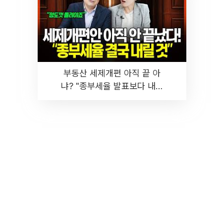
부동산 세제개편 아직 끝 아
냐? "종부세율 발표보다 내릴
것" 장기거주·양도세 전망 I 집
땅지성 I 김인만, 진미윤