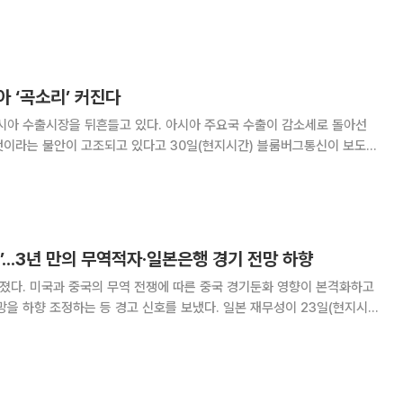
 원)를 기록했다고 29일(현지시간) 발표했다. 2018년 전체 매출은 468억
0만 유로
 ‘곡소리’ 커진다
시아 수출시장을 뒤흔들고 있다. 아시아 주요국 수출이 감소세로 돌아선
것이라는 불안이 고조되고 있다고 30일(현지시간) 블룸버그통신이 보도했
시아 지역이 큰 타격을 받았고, 경제지표로
’...3년 만의 무역적자·일본은행 경기 전망 하향
빠졌다. 미국과 중국의 무역 전쟁에 따른 중국 경기둔화 영향이 본격화하고
조정하는 등 경고 신호를 보냈다. 일본 재무성이 23일(현지시
역수지는 1조2033억 엔(약 12조3617억 원) 적자를 기록했다. 일본 무역
 3년 만에 처음이다.