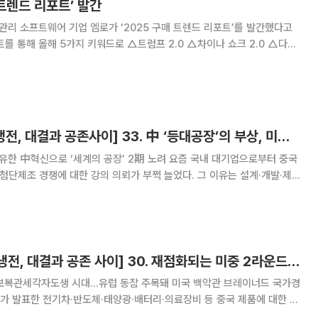
 트렌드 리포트’ 발간
망관리 소프트웨어 기업 엠로가 ‘2025 구매 트렌드 리포트’를 발간했다고
트를 통해 올해 5가지 키워드로 △트럼프 2.0 △차이나 쇼크 2.0 △다중
 혁신을 넘어 AI 혁신(AI beyond DX)을 꼽았다.
[박승찬의 미·중 신냉전, 대결과 공존사이] 33. 中 ‘등대공장’의 부상, 미국의 반격은
으로 ‘세계의 공장’ 2期 노려 요즘 국내 대기업으로부터 중국
 첨단제조 경쟁에 대한 강의 의뢰가 부쩍 늘었다. 그 이유는 설계·개발·제조
지털 자동화 솔루션이 결합된 정보통신기술을 적용해 제품을 생산하는 지능
스마트팩토리가 빠르게 중국 제조생태계를 바
[박승찬의 미-중 신냉전, 대결과 공존 사이] 30. 재점화되는 미중 2라운드 무역전쟁
도생 시대…유럽 동참 주목돼 미국 백악관 브레이너드 국가경
가 발표한 전기차·반도체·태양광·배터리·의료장비 등 중국 제품에 대한 관
 제조업을 뺏기는, 이른바 ‘2차 차이나쇼크(China Shock)’를 막기