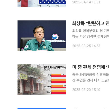
2025-04-14 16:51
다. 그러나 전문가들은 
최상목 "탄탄하고 
최상목 경제부총리 겸 기
하는 가장 강력한 경제정책
다"고 말했다. 최 부총리는 이날 정부서울청사에서 열린 4차 공급망안정화위원회에서 "미국 신정부
2025-03-25 14:53
의 동맹도 예외 없는 관
미·중 관세 전쟁에 
중국 과잉공급에 신흥국들 
산 수입품 견제 나서 도널
들이 다른 지역으로 향하
2025-03-20 15:40
것으로 우려된다. 이에 ‘