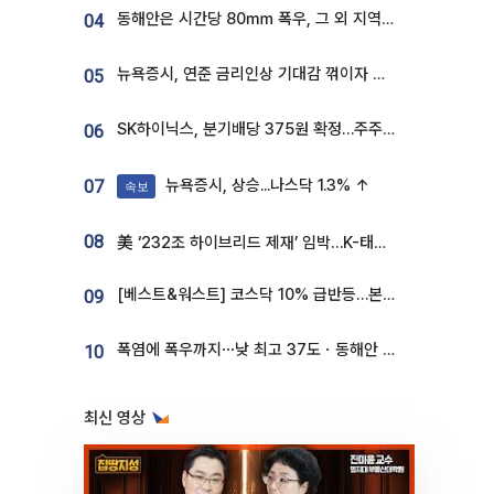
동해안은 시간당 80㎜ 폭우, 그 외 지역은 폭염…‘극과 극 날씨’
04
뉴욕증시, 연준 금리인상 기대감 꺾이자 상승...S&P500 사상 최고치 [종합]
05
SK하이닉스, 분기배당 375원 확정…주주환원책 9월로 앞당겨 발표
06
뉴욕증시, 상승...나스닥 1.3% ↑
07
속보
08
美 ‘232조 하이브리드 제재’ 임박…K-태양광, 불확실성 털고 날개 다나
[베스트&워스트] 코스닥 10% 급반등…본느, 최대주주 변경 기대에 270% 폭등
09
폭염에 폭우까지⋯낮 최고 37도ㆍ동해안 강한 비 [날씨]
10
최신 영상