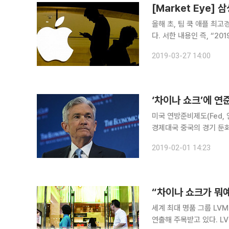
[Market Eye]
올해 초, 팀 쿡 애플 최
다. 서한 내용인 즉, “20
록한다”는 것이었다. 이것은
2019-03-27 14:00
러보다 5~10% 낮은 것.
‘차이나 쇼크’에 연준
미국 연방준비제도(Fed,
경제대국 중국의 경기 둔화로 인해 그 효과
달 30일(현지시간) 주식
2019-02-01 14:23
이틀간 통화정책회의인 연
“차이나 쇼크가 뭐
세계 최대 명품 그룹 LV
연출해 주목받고 있다. LVMH는 2018년 4분기(10~12월) 매출이 전년 동기 대비 9% 증가한 137