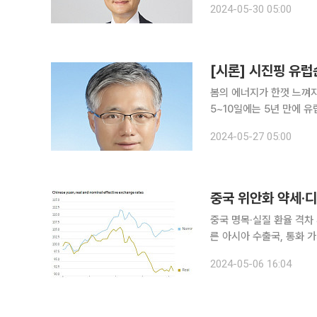
2024-05-30 05:00
위한 것이라고 밝혔다. 차
[시론] 시진핑 유럽
봄의 에너지가 한껏 느껴지
5~10일에는 5년 만에 
담을 했다. 오랜만에 큰 행사가 연이어 열렸지만, 그 성과에 대해서는 별말이 없다. 중국은 경기부양
2024-05-27 05:00
을 위해 생산과 투자를 독
중국 위안화 약세·디
중국 명목·실질 환율 격차
른 아시아 수출국, 통화 
장을 뒤흔드는 ‘차이나쇼크
2024-05-06 16:04
있다