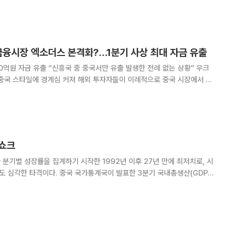
 경제가 중국의 저가 공세로 인해 ‘2차 차이나 쇼크’에 직면했다는 분석이
션 수출이 자칫 과거 미국과 글로벌 경제
금융시장 엑소더스 본격화?…1분기 사상 최대 자금 유출
0억원 자금 유출 “신흥국 중 중국서만 유출 발생한 전례 없는 상황” 우크
 중국 스타일에 경계심 커져 해외 투자자들이 이례적으로 중국 시장에서 발
 중국 주식·채권시장에서 순유출된 자금 규모가 384억 위안(약 7조3500
상 최대치를 기록했다고 3일 일본 니혼
 쇼크
 분기별 성장률을 집계하기 시작한 1992년 이후 27년 만에 최저치로, 시
발표한 3분기 국내총생산(GDP)
는 데 그쳤