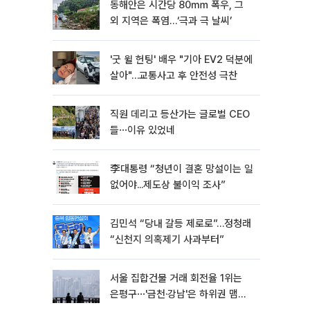
동해안은 시간당 80㎜ 폭우, 그
외 지역은 폭염…‘극과 극 날씨’
'굿 윌 헌팅' 배우 "기아 EV2 덕분에
살아"…교통사고 후 안전성 극찬
직원 데리고 등산가는 글로벌 CEO
들⋯이유 있었네
李대통령 “청년이 결혼 망설이는 일
없어야...제도상 불이익 조사”
김민석 “당내 갈등 제로로”…정청래
“신천지 의혹제기 사과부터”
서울 집합건물 거래 회전율 1위는
은평구⋯'금천·강남'은 하위권 맴돌