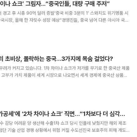
이나 쇼크’ 그림자...“중국인들, 대량 구매 주저”
적 경고 후 시총 90억 달러 증발‘중국 비중 3분의 1’ 스와치도 위기명품 시
중국시장, 올해 한 자릿수 성장 예상“경영진들, 중국 넘어 다른 아시아 국가
 ‘차이나 쇼크’ 그림자가 드리우고 있다. 중국 쇼핑객들의 소비 둔화는 1년
최근 정도가 심해진 양상
괴 초비상, 몰락하는 중국…3가지에 목숨 걸었다?
한 우려가 커지고 있습니다. 1차 차이나 쇼크가 저가를 무기로 한 중국산 제품
 고부가 가치 제품이 세계 시장으로 나오면서 세계 경제에 중국산 상품이
습니다. 세계 경제의 향방과 우리나라
세계 경제, 중국 ‘저가공세’에 ‘2차 차이나 쇼크’ 직면…“1차보다 더 심각한 타격”
내수 감당 어려운 양 생산해 수출1차 쇼크 당시 인플레 낮췄지만 해외 제조
첨단 기술 산업 경쟁 상황에서 위험 커질 수도선진국 보호주의 피해 개도