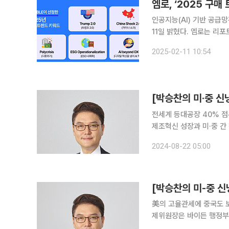
엠로, ‘2025 구매
인공지능(AI) 기반 공급
11일 밝혔다. 엠로는 리포
위기 △ESG 내재화 △디지털
2025-02-11 10:54
전세계 등대공장 40% 점유한 中혁신
제조혁신 성장과 미·중 간
·유통 등 생산과정에 디
2024-08-22 05:00
형 생산공장인, 이른바 
美의 고율관세에 중국도 보복관세각자
제위원장은 바이든 행정부
세인상 목적이 중국에 미국의