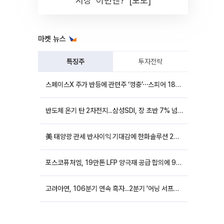
시장 '이번엔?' [포토]
마켓 뉴스
특징주
투자전략
스페이스X 주가 반등에 관련주 ‘껑충’⋯스피어 18%ㆍ에이치브이엠 12%↑
반도체 온기 탄 2차전지...삼성SDI, 장 초반 7% 넘게 껑충
美 태양광 관세 반사이익 기대감에 한화솔루션 20%대·OCI홀딩스 14%대 급등
포스코퓨처엠, 19만톤 LFP 양극재 공급 합의에 9%대 강세
고려아연, 106분기 연속 흑자...2분기 '어닝 서프라이즈'에 장 초반 12%대 강세