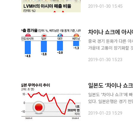
억 유로(약 17조5133억
2019-01-30 15:45
유로, 순이익은 63억500
차이나 쇼크에 아시아
중국 경기 둔화가 다른 아
가운데 고통이 장기화할 
다. 미·중 무역 마찰과 세계 경제의 순환적인 감속에 따른 공급망 혼란으로 홍콩에서 일본에 이르기
2019-01-30 15:23
까지 수출 의존도가 큰 아
일본도 ‘차이나 쇼크
일본도 ‘차이나 쇼크’에 
있다. 일본은행은 경기 전망을 하향 
간) 발표한 지난해 전체 무
2019-01-23 15:29
수지가 적자로 돌아선 것은