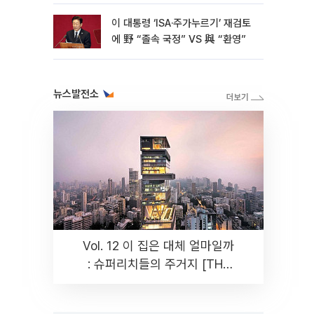
아
이 대통령 ‘ISA·주가누르기’ 재검토
에 野 “졸속 국정” VS 與 “환영”
뉴스발전소
Vol. 12 이 집은 대체 얼마일까
: 슈퍼리치들의 주거지 [THE
RARE]