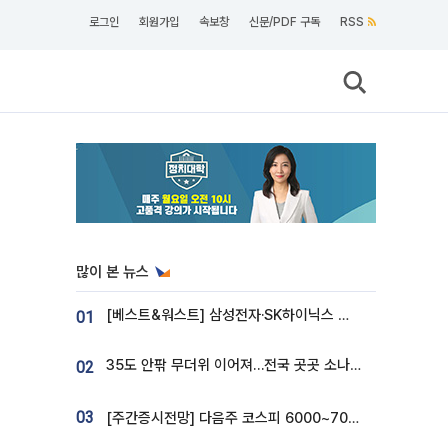
로그인
회원가입
속보창
신문/PDF 구독
RSS
많이 본 뉴스
[베스트&워스트] 삼성전자·SK하이닉스 밀린 한 주…상상인증권은 85% 급등
01
35도 안팎 무더위 이어져…전국 곳곳 소나기 [오늘 날씨]
02
03
[주간증시전망] 다음주 코스피 6000~7000⋯“外人 수급은 정책이 변수”