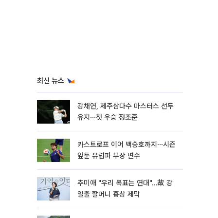
최신 뉴스
강채연, 제주삼다수 마스터스 선두
유지⋯첫 우승 정조준
카스트로프 이어 백승호까지⋯시즌
앞둔 유럽파 부상 변수
추미애 "우리 목표는 연대"…故 강
일출 할머니 흉상 제막