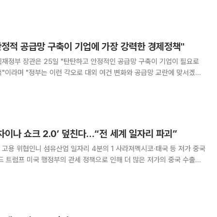
트럼프 대통령의 제조업 활성화 계획에 회의적인
안정적 공급망 구축이 기업에 가장 강력한 경제정책"
획재정부 장관은 25일 "탄탄하고 안정적인 공급망 구축이 기업이 필요로
"이라며 "정부는 이런 각오로 대외 여건 변화와 공급망 교란에 맞서겠
세부과와 중국의 핵심광물에 대한 수출통제 강화
‘차이나 쇼크 2.0’ 덮친다…“전 세계 일자리 파괴”
고용 위협인니 섬유산업 일자리 4분의 1 사라져멕시코·태국 등 저가 중국
드 트럼프 미국 행정부의 관세 정책으로 인해 더 많은 저가의 중국 수출품
면서 인도네시아에서 멕시코에 이르기까지 신흥국들의 일자리 손실이 커질
차이나쇼크 2.0’이 전 세계 일자리를 파괴하고