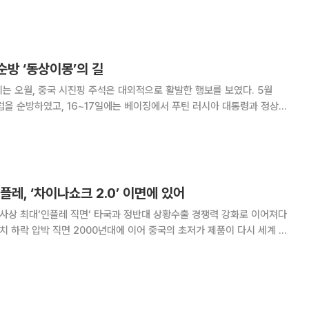
이나쇼크는 중국의 저가 물품 수출로 인해
순방 ‘동상이몽’의 길
는 오월, 중국 시진핑 주석은 대외적으로 활발한 행보를 보였다. 5월
유럽을 순방하였고, 16~17일에는 베이징에서 푸틴 러시아 대통령과 정상회
려하는데 국내 소비는 제자리다. 창고에
플레, ‘차이나쇼크 2.0’ 이면에 있어
 사상 최대‘인플레 직면‘ 타국과 정반대 상황수출 경쟁력 강화로 이어져다
가치 하락 압박 직면 2000년대에 이어 중국의 초저가 제품이 다시 세계 시
 2.0’이 전개되고 있는 가운데, 그 배경에 위안화 약세와 디플레이션이
는 분석이 나왔다. 미국과 유럽 정치인들은 최근 중국의 과