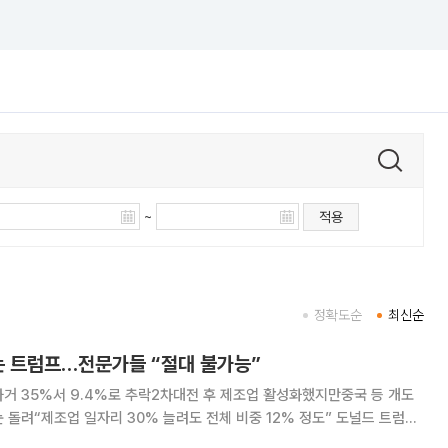
~
적용
정확도순
최신순
꾸는 트럼프…전문가들 “절대 불가능”
거 35%서 9.4%로 추락2차대전 후 제조업 활성화했지만중국 등 개도
 돌려“제조업 일자리 30% 늘려도 전체 비중 12% 정도” 도널드 트럼프
관세 정책 배경에는 미국을 다시 제조업 강국으로 만들겠다는 의지가 담겼