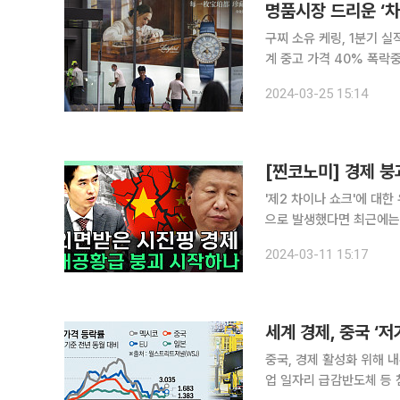
명품시장 드리운 ‘차
구찌 소유 케링, 1분기 실
계 중고 가격 40% 폭락
눈길” 글로벌 명품 시장에
2024-03-25 15:14
내내 시장을 괴롭혔지만, 
[찐코노미] 경제 붕
'제2 차이나 쇼크'에 대
으로 발생했다면 최근에는
넘쳐나고 있는데요. 이 같은 현상은 중국 정부가 부진한 경제를 끌어올리기 위해 수출을 늘리고 있
2024-03-11 15:17
기 때문으로 분석되고 있
중국, 경제 활성화 위해 
업 일자리 급감반도체 등 