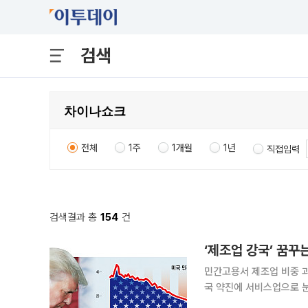
검색
전체
1주
1개월
1년
직접입력
검색결과 총
154
건
‘제조업 강국’ 꿈
민간고용서 제조업 비중 과
국 약진에 서비스업으로 눈
미국 대통령의 폭주하는 