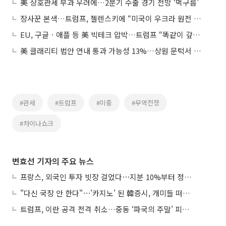
美 상호관세 부과 우려에…2분기 수출 경기 전망 ‘먹구름’
장사꾼 본색…트럼프, 젤렌스키에 “미국이 우크라 원전 소유” 제안
EU, 구글ㆍ애플 등 美 빅테크 압박…트럼프 “똑같이 갚아주겠다”
美 클래리티 법안 연내 통과 가능성 13%…상원 문턱서 제동
#관세
#트럼프
#미중
#무역전쟁
#차이나쇼크
변효선 기자의 주요 뉴스
프랑스, 외국인 투자 빗장 걸었다⋯지분 10%부터 정부가 승인
"다신 국장 안 한다"⋯'카지노' 된 韓증시, 개미들 떠난다
트럼프, 이란 공격 전격 취소…중동 ‘파국의 주말’ 피했다