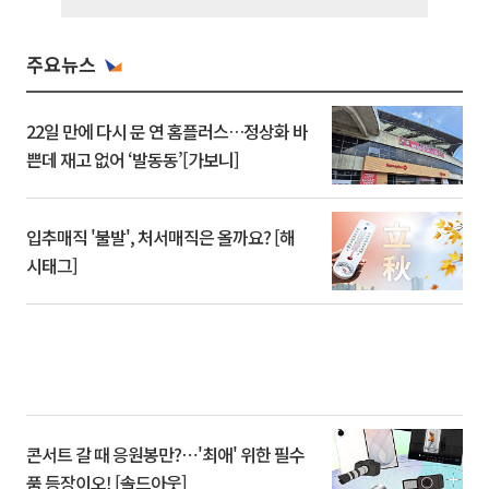
주요뉴스
22일 만에 다시 문 연 홈플러스…정상화 바
쁜데 재고 없어 ‘발동동’[가보니]
입추매직 '불발', 처서매직은 올까요? [해
시태그]
콘서트 갈 때 응원봉만?⋯'최애' 위한 필수
품 등장이오! [솔드아웃]