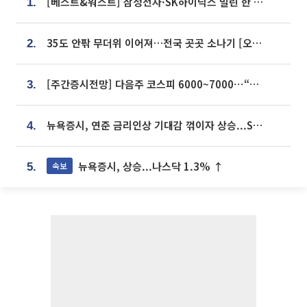
[베스트&워스트] 삼성전자·SK하이닉스 밀린 한 주…상상인증권은 85% 급등
1.
35도 안팎 무더위 이어져…전국 곳곳 소나기 [오늘 날씨]
2.
[주간증시전망] 다음주 코스피 6000~7000⋯“外人 수급은 정책이 변수”
3.
뉴욕증시, 연준 금리인상 기대감 꺾이자 상승...S&P500 사상 최고치 [종합]
4.
뉴욕증시, 상승...나스닥 1.3% ↑
속보
5.