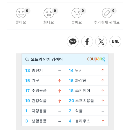
0
0
0
0
좋아요
화나요
슬퍼요
추가취재 원해요