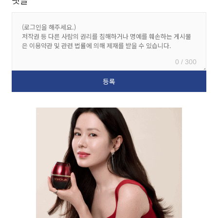
댓글
0 / 300