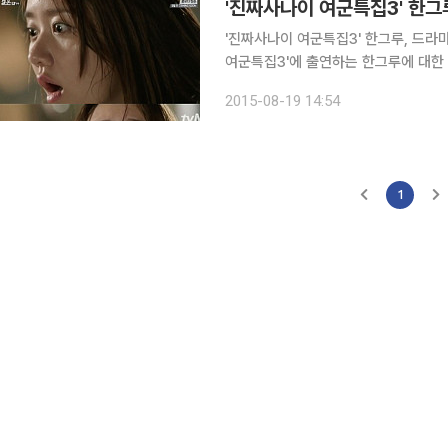
'진짜사나이 여군특집3' 한그루, 드라마 출
여군특집3'에 출연하는 한그루에 대한 네티즌의 관심이 뜨겁다
에 '진짜사나이 여군특집3' 출연자들의 훈련소 입소 
2015-08-19 14:54
숙, 신소율, 유선, 한채아, 가수 제시, 
1