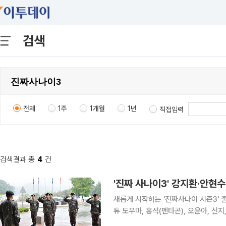
검색
전체
1주
1개월
1년
직접입력
검색결과 총
4
건
'진짜 사나이3' 강지환·안현
새롭게 시작하는 '진짜사나이 시즌3' 출연진이 확정됐다. 26일 MB
튜 도우마, 홍석(펜타곤), 오윤아, 신
다. 진짜 사나이는 스타들이 실제 군대에 입소해 훈련 과정에서 벌어지는 일들을 리얼하게 그려내며