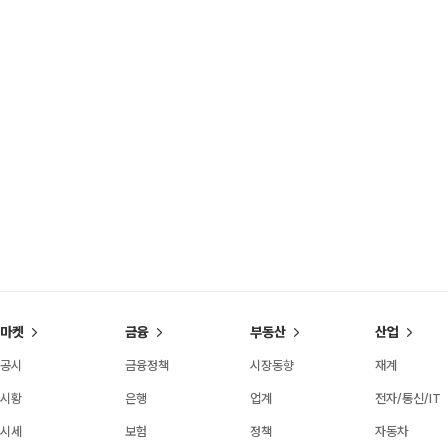
마켓
금융
부동산
산업
공시
금융정책
시장동향
재계
시황
은행
업계
전자/통신/IT
시세
보험
정책
자동차