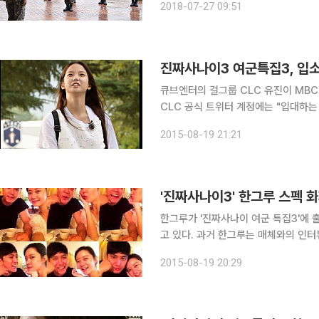
2018-07-27 09:51
화제를 모았다. 지난 2016년 11월 상
진짜사나이3 여군특집3, 입소
큐브엔터의 걸그룹 CLC 유진이 MBC 진
CLC 공식 트위터 계정에는 "입대하는
이 여군특집"이라는 말과 함께 한 장의 사진이 게재됐다. 공개된 
2015-08-19 21:21
사나이 여군특집3 촬영을 위해 길을 
'진짜사나이3' 한그루 스펙 화
한그루가 '진짜사나이 여군 특집3'에
고 있다. 과거 한그루는 매체와의 인터뷰에서 "언니 오빠들이 서울대와 고려대 출신"이라고 밝힌 바
있다. 또한 그의 아버지는 CF 감독과
2015-08-19 20:29