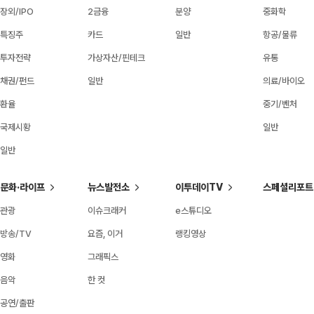
장외/IPO
2금융
분양
중화학
특징주
카드
일반
항공/물류
투자전략
가상자산/핀테크
유통
채권/펀드
일반
의료/바이오
환율
중기/벤처
국제시황
일반
일반
문화·라이프
뉴스발전소
이투데이TV
스페셜리포트
관광
이슈크래커
e스튜디오
방송/TV
요즘, 이거
랭킹영상
영화
그래픽스
음악
한 컷
공연/출판