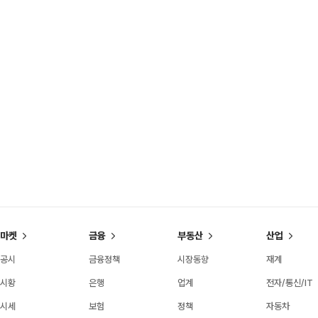
마켓
금융
부동산
산업
공시
금융정책
시장동향
재계
시황
은행
업계
전자/통신/IT
시세
보험
정책
자동차