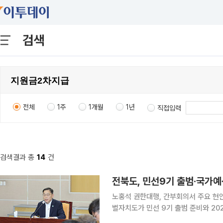
검색
전체
1주
1개월
1년
직접입력
검색결과 총
14
건
전북도, 민선9기 출범·국가예
노홍석 권한대행, 간부회의서 주요 현안
별자치도가 민선 9기 출범 준비와 2027년 
노홍석 도지사 권한대행 주재로 간부회의