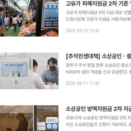
고유가 피해지원금 2차 기준 
고유가 피해지원금 2차 지급 대상 선별
드컵시장에 고유가 지원금 사용가능매장
차 지급 대상 기준과 신청 방식 등을 공
2026-05-10 12:42
정이다. 지급 금액은 수도권 거주자의 경
[추석민생대책] 소상공인ㆍ중기
정부가 추석 명절 전후 소상공인.중소
6000억 원의 자금을 신규 공급한다. 물가 상승으로 생계비 부담이 커진 취약계층을 위해서는 알뜰
교통카드 추가 할인, 긴급생활지원금 
2022-08-11 11:30
소상공인 방역지원금 2차 지급
코로나19 소상공인 방역지원금 2차 
수인 소상공인들의 신청이 가능하다. 중소벤처기업부 전날 코로나19로 피해를 입은 소상공인에 대