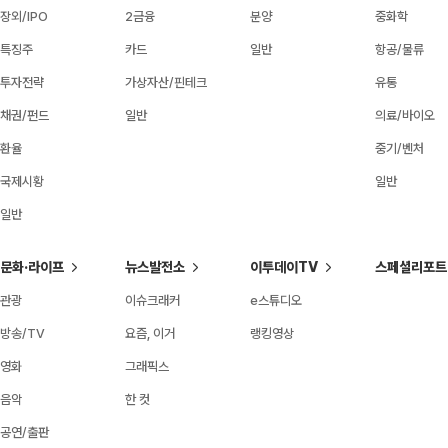
장외/IPO
2금융
분양
중화학
특징주
카드
일반
항공/물류
투자전략
가상자산/핀테크
유통
채권/펀드
일반
의료/바이오
환율
중기/벤처
국제시황
일반
일반
문화·라이프
뉴스발전소
이투데이TV
스페셜리포트
관광
이슈크래커
e스튜디오
방송/TV
요즘, 이거
랭킹영상
영화
그래픽스
음악
한 컷
공연/출판