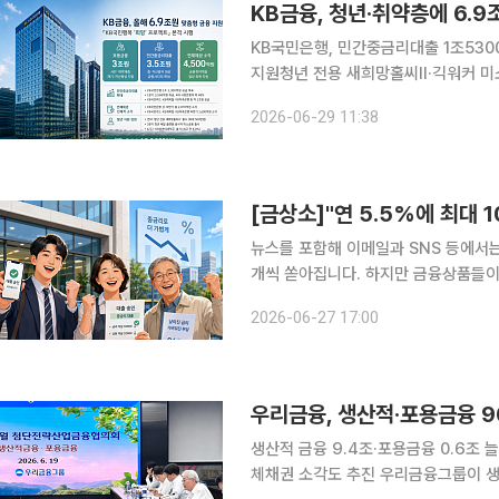
KB금융, 청년·취약층에 6.
KB국민은행, 민간중금리대출 1조530
지원청년 전용 새희망홀씨Ⅱ·긱워커 미소금융 연내 추진 KB금융이 올
공인·자영업자를 대상으로 총 6조9000억원 
2026-06-29 11:38
성장을 위한 'KB국민행복 희망 프로젝
뉴스를 포함해 이메일과 SNS 등에서
개씩 쏟아집니다. 하지만 금융상품들이
구조에 소비자 권익을 보호할 수 있는 
2026-06-27 17:00
데이는 ‘금상소(금융상품소개서)’를 
우리금융, 생산적·포용금융 9
생산적 금융 9.4조·포용금융 0.6조
체채권 소각도 추진 우리금융그룹이 생산적·포용금융 확대를 위해 ‘미래동반성장프로젝트’ 규모를