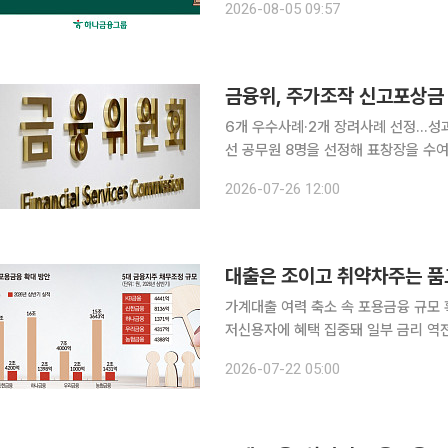
2026-08-05 09:57
인 지원과 채무자 보호 등 하반기 추진
금융위, 주가조작 신고포상금
6개 우수사례·2개 장려사례 선정…성과급 최고등급 
선 공무원 8명을 선정해 표창장을 수여했다. 26일 금융위원회에 따르면 이억원 금
'2026년 상반기 적극행정 우수공무원'에게 적
2026-07-26 12:00
모로 10개 사례를 접수한 뒤 적극행
대출은 조이고 취약차주는 품
가계대출 여력 축소 속 포용금융 규모
저신용자에 혜택 집중돼 일부 금리 역전 현상도 가계대출 총량 관리에 들어간 
융지원 확대라는 또 다른 과제를 떠안
2026-07-22 05:00
어든 가운데, 정부는 중·저신용자와 금