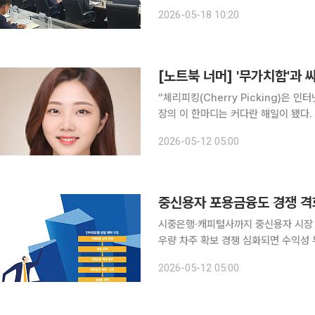
인 금융 지원을 이어가야 합니다.” 임종룡 우리금융그룹 회장이 청년층과 중저신용자를 위한 포용금
2026-05-18 10:20
융 확대에 전사적인 드라이브를 걸었다.
[노트북 너머] '무가치함'과
“체리피킹(Cherry Picking)은
장의 이 한마디는 커다란 해일이 됐다
인 중저신용자 대출이라는 ‘쓴 약’을 
2026-05-12 05:00
비율이 크게 상향되는 것 아니냐는 불
시중은행·캐피털사까지 중신용자 시장 
우량 차주 확보 경쟁 심화되면 수익성 부담 확대 중저신용자 대출 시장을 둘러
열해지면서 인터넷전문은행들의 고민도
2026-05-12 05:00
시중은행들까지 중금리대출 확대에 나선