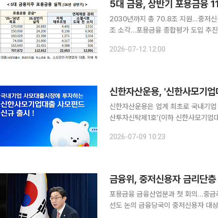
5대 금융, 상반기 포용금융 1
2030년까지 총 70.8조 지원…중저신
조 소각…포용금융 종합평가 도입 추진 5대 금융지주(KB국민·신한·하나·우리·NH농협)가 올해 상
기 11조3000억원 규모의 포용금융을
2026-07-12 12:00
목표의 16% 수준이다. 금
신한자산운용, '신한사모기업
신한자산운용은 업계 최초로 국내기업
산투자신탁제1호’(이하 신한사모기업대출 사모펀
사모펀드’는 국내기업의 직접 대출 및 
2026-07-09 10:23
융기관이 충족시키기 어려운 기업의 다
금융위, 중저신용자 금리단층
포용금융 금융산업분과 첫 회의…중금리
선도 논의 금융당국이 중저신용자 대상 자금 공급을 늘리고 업권 간 금리 격차를 줄이기 위한 제도
개선 논의에 착수했다. 포용금융을 일