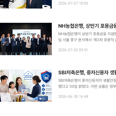
2026-07-07 10:00
NH농협은행이 상반기 포용금융 지원현황 점검
일 서울 중구 본사에서 ‘제3차 포용적 금융 추
융 및 소상공인, 폐업자 지원 등 포용금
2026-07-03 09:51
를 성실히 이행중인 고객을 대상으로 
SBI저축은행, 중저신용자 생
SBI저축은행이 중저신용자의 생활안정
했다고 30일 밝혔다. 이번 상품은 정부의 포용금융 정책과 금융당국의 중금리대출 활성화 기조에
맞춰 마련됐다. 생활안정자금 대출의 
2026-06-30 16:44
선 출시되는 상품으로, SBI저축은행은