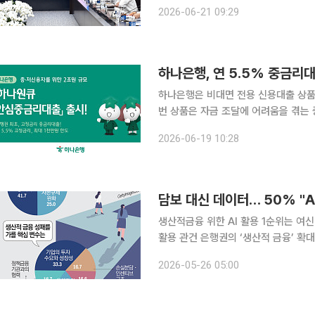
10조원 늘린다. 첨단전략산업과 수출
2026-06-21 09:29
주 지원도 확대한다. 우
하나은행, 연 5.5% 중금리
하나은행은 비대면 전용 신용대출 상품인
번 상품은 자금 조달에 어려움을 겪는
다. 개인신용평점 하위 50% 이하 고객
2026-06-19 10:28
공한다. 고정금리 방식인 만큼 금리
생산적금융 위한 AI 활용 1순위는 
활용 관건 은행권의 ‘생산적 금융’ 확대 흐름에 발맞춰 여신 심사와 신용평가 체계의 패러다임이 통
째로 바뀌고 있다. 담보가 부족한 중소
2026-05-26 05:00
존의 재무상태 표면만 보던 방식에서 