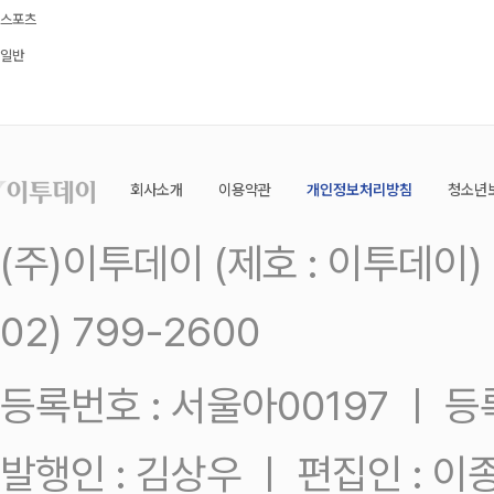
스포츠
일반
회사소개
이용약관
개인정보처리방침
청소년
(주)이투데이 (제호 : 이투데이
02) 799-2600
등록번호 : 서울아00197 ㅣ 등록일
발행인 : 김상우 ㅣ 편집인 : 