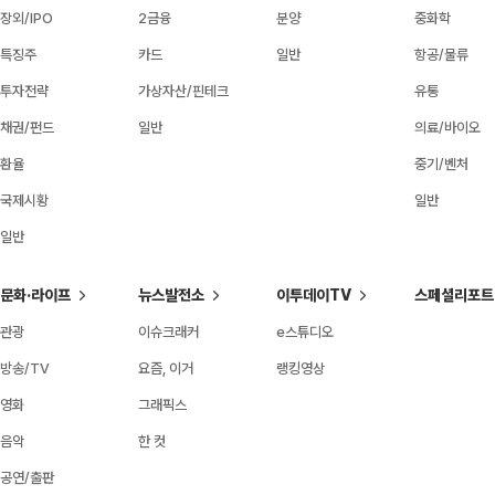
장외/IPO
2금융
분양
중화학
특징주
카드
일반
항공/물류
투자전략
가상자산/핀테크
유통
채권/펀드
일반
의료/바이오
환율
중기/벤처
국제시황
일반
일반
문화·라이프
뉴스발전소
이투데이TV
스페셜리포트
관광
이슈크래커
e스튜디오
방송/TV
요즘, 이거
랭킹영상
영화
그래픽스
음악
한 컷
공연/출판