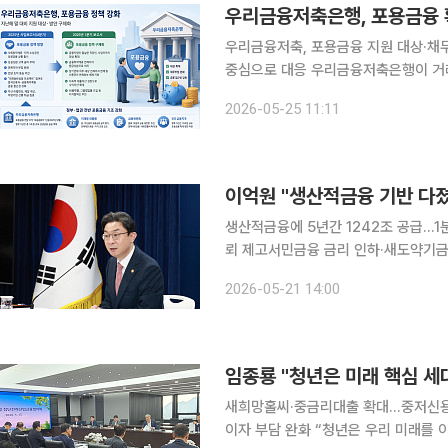
우리금융저축은행, 포용금융 
우리금융저축, 포용금융 지원 대상·채무
중심으로 대응 우리금융저축은행이 거래 고객 중 채무 조정을 겪는 금융취약계층의 연체이자를 원
금상환으로 처리하기로 했다. 최근 청
2026-05-25 11:11
약차주의 채무 부담을 실질적으로 덜어
이억원 "생산적금융 기반 다
생산적금융에 5년간 1242조 공급…
뢰 제고서민금융 금리 인하·새도약기금으로 민생 부담 완화 이
금융의 무게중심을 부동산 투기에서 미
2026-05-21 14:00
전환의 기틀을 완성했다고 평가했다. 
임종룡 "청년은 미래 핵심 세
새희망홀씨·중금리대출 확대…중저신용
이자 부담 완화 “청년은 우리 미래를 이끌어갈 핵심 세대입니다. 이들이 희망을 잃지 않도록 실질적