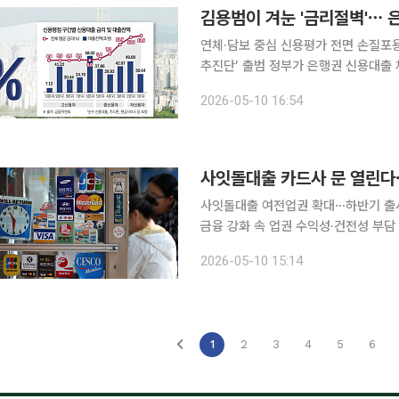
연체·담보 중심 신용평가 전면 손질포용
추진단’ 출범 정부가 은행권 신용대출 체계를 근본적으로 흔들어 중·저신용자의 대출 문턱을 낮추는
이른바 ‘여신 패러다임 전환’에 나선다
2026-05-10 16:54
출 등 대안정보 중심으로 개편하고, 
사잇돌대출 카드사 문 열린다⋯
사잇돌대출 여전업권 확대⋯하반기 출
금융 강화 속 업권 수익성·건전성 부담 커져 정부가 중신용자 금융 접근성 확대를 위해
품인 사잇돌대출 취급 범위를 카드사·
2026-05-10 15:14
품 출시 가능성이 커지고 있다. 다만
1
2
3
4
5
6