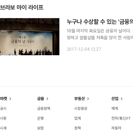
브라보 마이 라이프
누구나 수상할 수 있는 '금융의
10월 마지막 화요일은 금융의 날이다.
정하고 알뜰살뜰 저축을 많이 한 사람
의 날은 경제성장과 시대의 변화 속에
2017-12-04 12:27
세계적인 초저금리시대에서 저축의 개념
마켓
금융
부동산
산업
공시
금융정책
시장동향
재계
시황
은행
업계
전자/통신/IT
시세
보험
정책
자동차