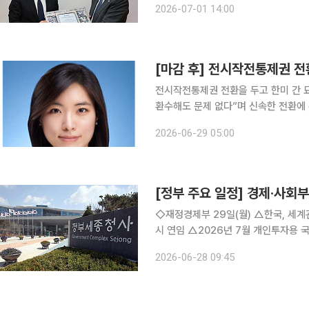
2026-07-01 14:00
고도화에 나섰다. 대한상의는 1
[마감 후] 전시작전통제권 전
전시작전통제권 전환을 두고 한미 간 묘
환수해도 문제 없다”며 신속한 전환에
견제구를 날리고 있다. 제이비어 브런
2026-06-29 05:00
다”고 하더니 피트 헤그세스 국방장관
[정부 주요 일정] 경제·사회부처
◇재정경제부 29일(월) △한국, 세계관세기구(WCO)의 핵심인 정책위원회·재정위원회 위원국 동
시 연임 △2026년 7월 개인투자용 국채 발행계획 △아시아 중견공무원 초청 연수 실시 △2026
년 1/4분기 실질 지역내총생산(잠정) △제13회 국가데이터처-UNFPA 인구서머세미나 개최 △국
2026-06-28 09:45
가데이터처, 카자흐스탄 통계청 및 아