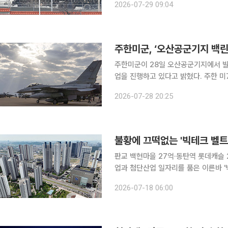
2026-07-29 09:04
라 오후 5시 37분 안전재난문자를 보내
주한미군, ‘오산공군기지 백린
주한미군이 28일 오산공군기지에서 발
업을 진행하고 있다고 밝혔다. 주한 미7공군 소속 51전투비행단은 이날 보도자료를 통해 "지상 사
고와 관련해 약 300ｍ 반경에 안전선
2026-07-28 20:25
불황에 끄떡없는 '빅테크 벨트
판교 백현마을 27억·동탄역 롯데캐슬 
업과 첨단산업 일자리를 품은 이른바 
주목받고 있다. 대규모 산업 투자가 이
2026-07-18 06:00
설이 뒤따라 들어서는 자족형 도시들이