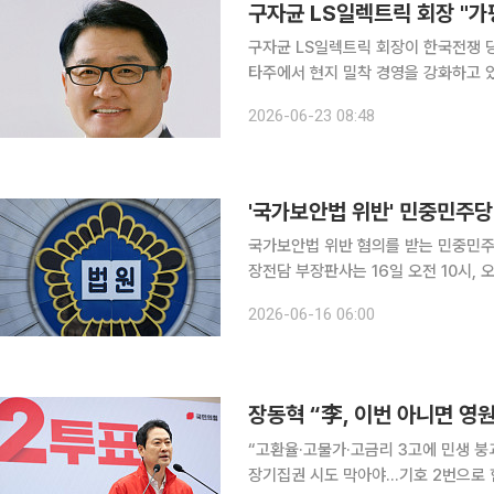
구자균 LS일렉트릭 회장이 한국전쟁 당
타주에서 현지 밀착 경영을 강화하고 있
역사회 협력을 통해 북미 시장 공략에 속도를 내겠다는 전
2026-06-23 08:48
미 전력시장 공략의 핵심 거점으로 육성
'국가보안법 위반' 민중민주당
국가보안법 위반 혐의를 받는 민중민주당 간부들이 
장전담 부장판사는 16일 오전 10시,
대표와 한준혜 사무총장에 대한 구속 전 피의자
2026-06-16 06:00
제7조를 위반한 것으로 알려졌다. 국
장동혁 “李, 이번 아니면 영
“고환율·고물가·고금리 3고에 민생 붕
장기집권 시도 막아야…기호 2번으로 힘 모아달라” 장동혁 국민의힘 대표는