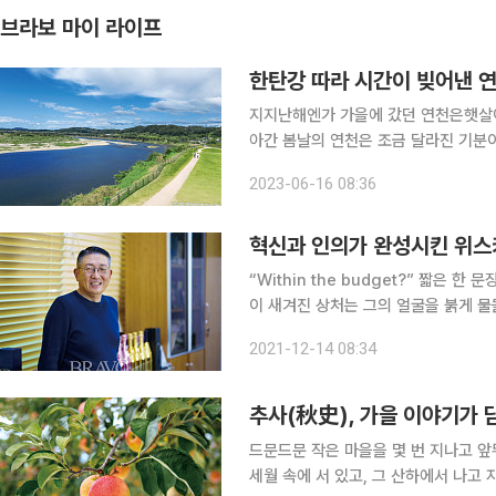
브라보 마이 라이프
한탄강 따라 시간이 빚어낸 
지지난해엔가 가을에 갔던 연천은햇살이 바삭하고 고요했던 산하가 기억 속에 남아 있다. 이번에 찾
아간 봄날의 연천은 조금 달라진 기분
더구나 휴전선과 가까운 최북단이라는 
2023-06-16 08:36
봄바람을 맞으
혁신과 인의가 완성시킨 위스키
“Within the budget?” 짧은 
이 새겨진 상처는 그의 얼굴을 붉게 
머릿속을 떠나지 않았다. 그의 표현으
2021-12-14 08:34
느낌이었다”고 한다. 평범했다면 나중
추사(秋史), 가을 이야기가 
드문드문 작은 마을을 몇 번 지나고 앞
세월 속에 서 있고, 그 산하에서 나고 