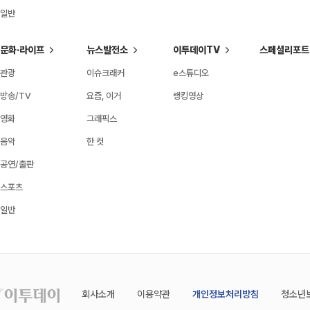
일반
문화·라이프
뉴스발전소
이투데이TV
스페셜리포트
관광
이슈크래커
e스튜디오
방송/TV
요즘, 이거
랭킹영상
영화
그래픽스
음악
한 컷
공연/출판
스포츠
일반
회사소개
이용약관
개인정보처리방침
청소년