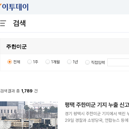
검색
전체
1주
1개월
1년
직접입력
검색결과 총
1,789
건
평택 주한미군 기지 누출 신고
경기 평택시 주한미군 기지에서 백린 
29일 경찰과 소방당국, 연합뉴스 등에
(K-55) 관계자가 미사일 정기 점검 중 백린이 누출됐