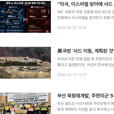
“미국, 이스라엘 방어에 사드
WP, 국방부 자료 인용해 보도사드만 200
전쟁에서 이스라엘을 방어하기 위해 지
전쟁이 휴전 합의 없이 장기화하는 가
2026-05-22 10:42
주목된다. 21일(현지시간) 워싱
美국방 '사드 이동, 계획된 것
미국과 이란 전쟁 발발 후 주한미군의
됐다고 알려졌지만, 여전히 한국에 있는 것으로 확인됐다. 정빛나
에서 사드의 중동 이동 관련 질문에 “
2026-05-19 13:57
상원의원은 12일(현지시간) 미 상원
부산 북항재개발, 주한미군 5
부산 원도심 시민사회와 주민단체가 북
창과 제8부두 이전을 공식 촉구하고 나섰다. 이들은 “북항의 미래를 말하면서 도심 