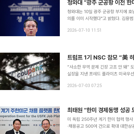
청와대 "광주 군공항 이전 한
청와대는 10일 광주 군공항 부지에 호
의를 이미 시작했다"고 밝혔다. 김용범 청와대 정책실장은 이날 춘추관에서 기자들과 만나 "광주 군
공항 일부를 미군이 사용하고 있기 때
2026-07-10 11:51
트럼프 1기 NSC 참모 “美 
“사소한 무역 문제 긴장 고조 안 돼” 도널드 트럼프 미국 행정부 1기에서 국가안보회의(NSC) 비서
실장을 지낸 프레드 플라이츠 미국우선
의 쿠팡 관련 보고서에 대해 “시의적절한 경고”라고 평가했다
2026-07-03 07:25
뉴스맥스에 기고한 글에서 “해당 보고서
최태원 "한미 경제동맹 성공
미 독립 250주년 계기 한미 협력 행
·채용공고 500여 건으로 확대 대한상공회의소가 미국 독립 250주년 기념 '프리덤 250(Freedom
250)'을 계기로 한미 안보동맹을 실