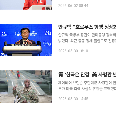
삶과 대한민국의 미래를 결정짓는 선거
2026-06-02 08:44
드시 투표해 
안규백 “호르무즈 항행 정상
안규백 국방부 장관이 한미동맹 강화와
밝혔다. 최근 중동 정세 불안으로 긴
전 노력에 동참하는 방안을 검토하고 있다고 언급했다. 30일 연합뉴
2026-05-30 18:10
르에서 열린 제23차 아시아안보회의(
靑 ‘한국은 단검’ 美 사령관
제이비어 브런슨 주한미군 사령관이 한
부가 미국 측에 사실상 유감을 표명했다. 30일 연합뉴스와 청와대에 따르면 위성락 국가안보
국방부, 외교부 등이 각급 외교·안보 
2026-05-30 14:45
우