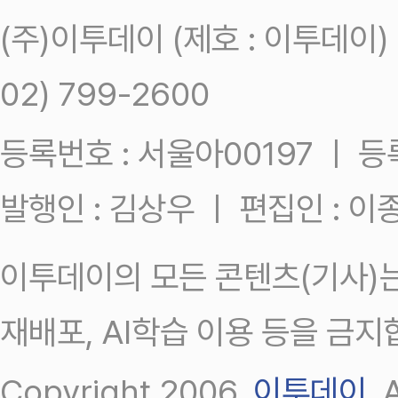
(주)이투데이 (제호 : 이투데이
02) 799-2600
등록번호 : 서울아00197 ㅣ 등록일
발행인 : 김상우 ㅣ 편집인 : 
이투데이의 모든 콘텐츠(기사)는
재배포, AI학습 이용 등을 금지
Copyright 2006.
이투데이
.