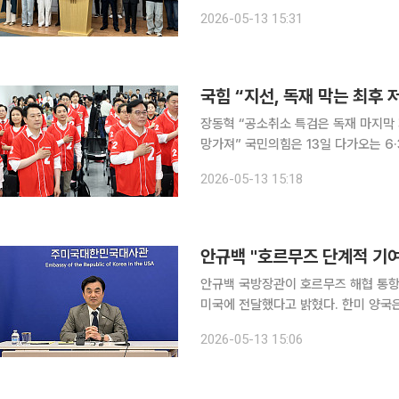
외면할 수 없다”며 지방선거에 출마한 부
2026-05-13 15:31
와 주민모임은 12일 공동 성명을 통해
국힘 “지선, 독재 막는 최후
장동혁 “공소취소 특검은 독재 마지막
망가져” 국민의힘은 13일 다가오는 6·3 지방선거를 “이재명 정권 독재를 막는 최후 결전”으로 규정
하며 총공세에 나섰다. 특히 더불어민주
2026-05-13 15:18
범죄 지우기”라고
안규백 "호르무즈 단계적 기여
안규백 국방장관이 호르무즈 해협 통
미국에 전달했다고 밝혔다. 한미 양
조건에서 인식 차이를 보인 것으로 나타났다. 미국을 방문 중인 안 장관은 12일(
2026-05-13 15:06
D.C. 주미한국대사관에서 기자들과 만