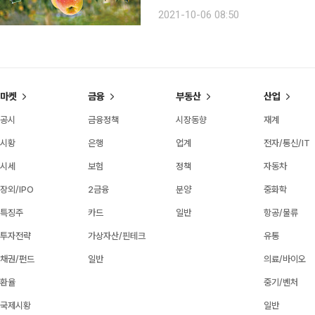
지판이 군데군데 보이기도 한다. 한적
2021-10-06 08:50
다. 지금 예산사과농장의 와이너리에
마켓
금융
부동산
산업
공시
금융정책
시장동향
재계
시황
은행
업계
전자/통신/IT
시세
보험
정책
자동차
장외/IPO
2금융
분양
중화학
특징주
카드
일반
항공/물류
투자전략
가상자산/핀테크
유통
채권/펀드
일반
의료/바이오
환율
중기/벤처
국제시황
일반