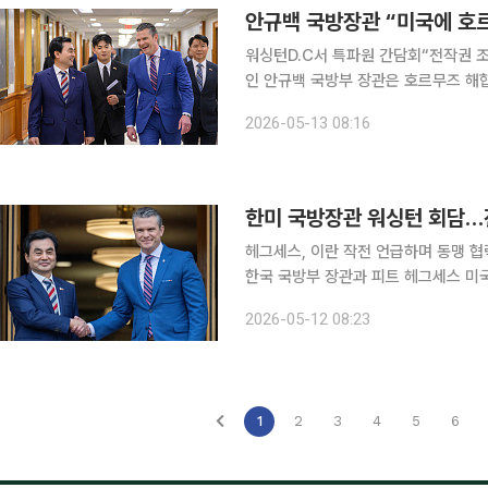
안규백 국방장관 “미국에 호르
워싱턴D.C서 특파원 간담회“전작권 조속 전
인 안규백 국방부 장관은 호르무즈 해
겠다는 입장을 미국에 전달했다고 밝혔
2026-05-13 08:16
인식차가 있다고 전했다
한미 국방장관 워싱턴 회담…
헤그세스, 이란 작전 언급하며 동맹 협력
한국 국방부 장관과 피트 헤그세스 미국
작전통제권(전작권) 전환과 동맹 현대화 등 주요 안보
2026-05-12 08:23
따르면 한미 양측은 이날 회담 이후 
1
2
3
4
5
6