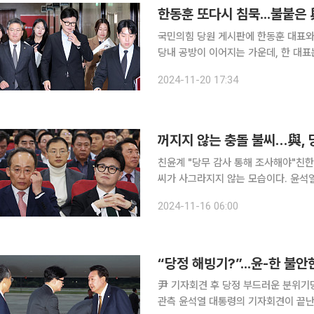
한동훈 또다시 침묵...불붙은
국민의힘 당원 게시판에 한동훈 대표와
당내 공방이 이어지는 가운데, 한 대표
게시판 사태가 커질 수 있다는 우려의 목소리가 나온다. ◇한동훈 길어
2024-11-20 17:34
오후 한 언론사 행사에 참석한 뒤 당원
꺼지지 않는 충돌 불씨…與, 
친윤계 "당무 감사 통해 조사해야"친한계 "논리적으로
씨가 사그라지지 않는 모습이다. 윤석
른바 '당원 게시판 논란'을 두고 당내 계파 갈등이 이어
2024-11-16 06:00
의원총회에서 친윤(친윤석열)계와 친한
“당정 해빙기?”...윤-한 불안
尹 기자회견 후 당정 부드러운 분위기
관측 윤석열 대통령의 기자회견이 끝난 뒤부터 윤 대통령과 한동훈 국민의힘 대표의 관계가 ‘해빙