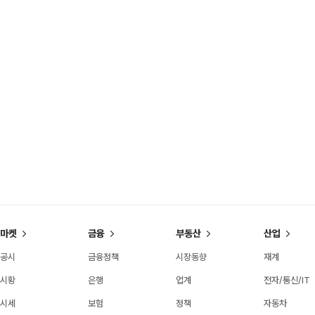
마켓
금융
부동산
산업
공시
금융정책
시장동향
재계
시황
은행
업계
전자/통신/IT
시세
보험
정책
자동차