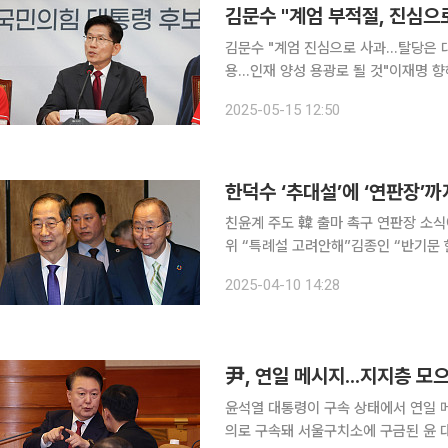
김문수 "계엄 부적절, 진심으로
김문수 "계엄 진심으로 사과...탈당은
용...인재 양성 용광로 될 것"이재명 향해 
의힘 김문수 대선 후보는 15일 12·
2025-05-15 12:50
다"고 말했다. 윤석열 전 대통령 탈당
한덕수 ‘추대설’에 ‘연판장’까지
친윤계 주도 韓 출마 촉구 연판장 소식
위 “특례설 고려안해”김종인 “반기문 현상 같은 것” 10일 정치권에 한
리 대선 출마설이 화두로 올랐다. 국민
2025-04-10 14:28
다는 소식까지 퍼졌다. 10여 명의 후
尹, 연일 메시지...지지층 모으
윤석열 대통령이 구속 상태에서 연일 
의로 구속돼 서울구치소에 구금된 윤 