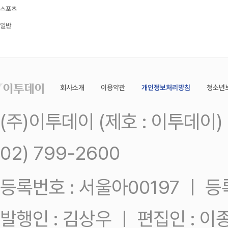
스포츠
일반
회사소개
이용약관
개인정보처리방침
청소년
(주)이투데이 (제호 : 이투데이
02) 799-2600
등록번호 : 서울아00197 ㅣ 등록일
발행인 : 김상우 ㅣ 편집인 : 