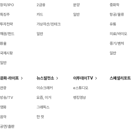
장외/IPO
2금융
분양
중화학
특징주
카드
일반
항공/물류
투자전략
가상자산/핀테크
유통
채권/펀드
일반
의료/바이오
환율
중기/벤처
국제시황
일반
일반
문화·라이프
뉴스발전소
이투데이TV
스페셜리포트
관광
이슈크래커
e스튜디오
방송/TV
요즘, 이거
랭킹영상
영화
그래픽스
음악
한 컷
공연/출판