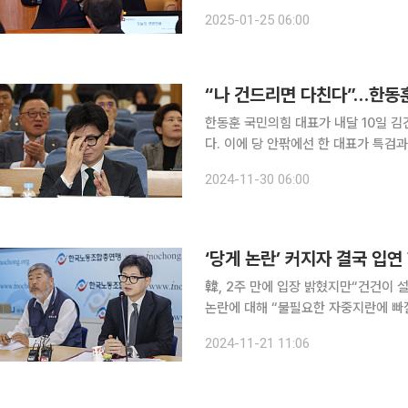
려있는 것으로 보인다. 특히 최근 여
2025-01-25 06:00
을 실
“나 건드리면 다친다”…한동훈
한동훈 국민의힘 대표가 내달 10일 김
다. 이에 당 안팎에선 한 대표가 특검과
한 대표의 이러한 모습이 연일 자신을
2024-11-30 06:00
나왔다. 한 대표는 29일 오후 국회
‘당게 논란’ 커지자 결국 입연
韓, 2주 만에 입장 밝혔지만“건건이 설명, 적절치 않아” 한동훈 
논란에 대해 “불필요한 자중지란에 빠
하겠다”고 말했다. 논란이 불거진 뒤 
2024-11-21 11:06
는 데다, 친윤(친윤석열)계를 중심으로