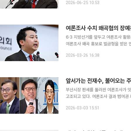
2026-06-25 10:53
대법원 1부(주심 서경환 대법관)은 25
여론조사 수치 왜곡혐의 장예찬 
6·3 지방선거를 앞두고 여론조사 활용
여론조사 왜곡 홍보로 벌금형을 받은 인
며 선거법 리스크가 현실화되는 양상이다. 장예찬 벌금 150만원…피선거권 제한 ‘직격탄’ 
2026-03-26 16:38
여의도연구원 부원장이 공직선거법 위반
앞서가는 전재수, 불어오는 
부산시장 판세를 둘러싼 여론조사가 잇
고조되고 있다. 여론조사 결과 범여권 후보로 꼽히는 전재수 전 해양수산부 장관이 현역 박형준 부
산시장보다 오차범위 밖에서 앞서는 흐
2026-03-03 15:51
동시에 격화되는 양