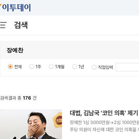
검색
전체
1주
1개월
1년
직접입력
검색결과 총
176
건
장예찬 1심 3000만원→2심 1000만원 배상
주당 의원이 자신에 대한 코인 의혹을
해배상 소송에서 대법원이 장 최고위원