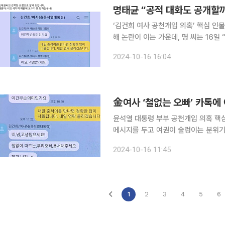
‘김건희 여사 공천개입 의혹’ 핵심 인
해 논란이 이는 가운데, 명 씨는 16일
공개된 CBS라디오 인터뷰에는 김 여사
2024-10-16 16:04
도 남겼다. 명 씨는 이날 페이스북에
金여사 ‘철없는 오빠’ 카톡에 여
윤석열 대통령 부부 공천개입 의혹 핵
메시지를 두고 여권이 술렁이는 분위기
반면 친한(친한동훈)계는 “당황스럽다”
2024-10-16 11:45
산 대
1
2
3
4
5
6