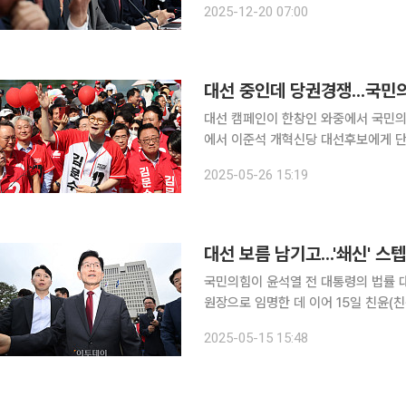
2025-12-20 07:00
면적으로는 ‘당 기강 확립’과 ‘당론 준
대선 중인데 당권경쟁...국민의
대선 캠페인이 한창인 와중에서 국민의
에서 이준석 개혁신당 대선후보에게 단
동훈 전 국민의힘 대표가 반발하고, 친윤계 
2025-05-26 15:19
원내대표는 26일 국회 기자간담회에서
대선 보름 남기고...'쇄신' 
국민의힘이 윤석열 전 대통령의 법률
원장으로 임명한 데 이어 15일 친윤
다. 5·18 광주 민주화운동 진압을 주도했던 정호용 전 국방부 장관을 상임고문으로 위촉했다가 5시
2025-05-15 15:48
간 만에 취소하는 소동까지 벌어지면서 '