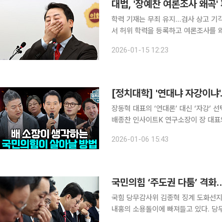
대법, '장예찬 여론조사 왜곡
학력 기재는 무죄 유지…검사 상고 기각法 "여
서 허위 학력을 등록하고 여론조사를 
부원장에 대해 대법원이 학력 허위기재
2026-01-15 12:23
다. 대법원 3부(주심 이숙연 대법관)
[정치대학] '연대냐 자강이냐
장동혁 대표의 ‘연대론’ 대신 ‘자강’
배종찬 인사이트K 연구소장이 장 대표
신 방향을 분석했다. 배종찬 인사이트K 연구소장은 2일 공개된 유튜브 채널 이투데이TV ‘정치대
2026-01-06 15:43
학’(연출 윤보현)에 출연해 최근 야권에
국민의힘 ‘주도권 다툼’ 격화
국힘 당무감사위 김종혁 징계 도화선지방선거 앞두
내홍의 소용돌이에 빠져들고 있다. 당
계기로 장동혁 대표 체제와 한동훈 전 