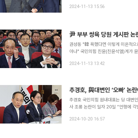
기’로 접어들었다. 다만 여권에선 이들의
2024-11-13 15:56
국민의힘 의원은 13일 SBS라디오에서
尹 부부 쌍욕 당원 게시판 논
권성동 "韓 욕했다면 이렇게 미온적으
아냐" 국민의힘 친윤(친윤석열)계가 윤석열 대통령과 김건희 여사, 국민의힘 의원들을 비난한 글이
당원 게시판에 올라온 것과 관련, 한동훈
2024-11-13 13:42
계 핵심인 권성동 국민의힘 의원은 13
추경호, 與대변인 ‘오빠’ 논란
추경호 국민의힘 원내대표는 당 대변인
사 조롱 논란이 일자 20일 “언행에 각별히 신
오후 국회에서 열린 기자간담회에서 “
2024-10-20 16:57
게 우리 당의 인사들은 공적인 일을 수