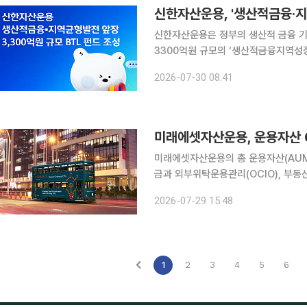
신한자산운용은 정부의 생산적 금융 기
3300억원 규모의 ‘생산적금융지역성장
로 완료하고 30일 투자약정을 체결한
2026-07-30 08:41
보험사 등 우량 금융기관들이 참여했고
미래에셋자산운용, 운용자산 6
미래에셋자산운용의 총 운용자산(AUM)
금과 외부위탁운용관리(OCIO), 부동산 등 
셋자산운용에 따르면 미래에셋자산운용의 
2026-07-29 15:48
년 말 약 250조원이던 운용자산은 20
1
2
3
4
5
6