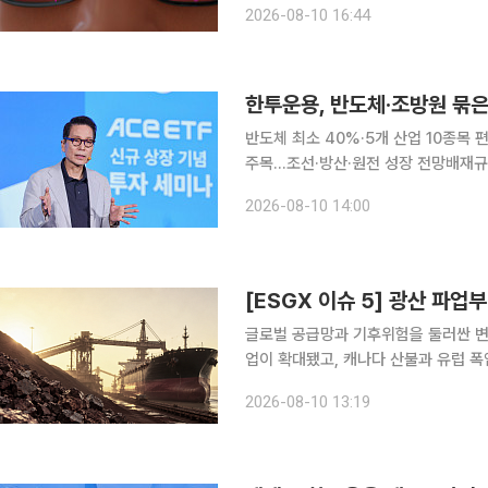
2026-08-10 16:44
시장 접근성을 확대를 통한 육성을 꾀
한투운용, 반도체·조방원 묶은
반도체 최소 40%·5개 산업 10종목
주목…조선·방산·원전 성장 전망배재규
한국투자신탁운용이 반도체·조선·방산·
2026-08-10 14:00
수펀드(ETF)를 선보인다. 미중 공급망
글로벌 공급망과 기후위험을 둘러싼 변
업이 확대됐고, 캐나다 산불과 유럽 폭염은 물
거점 파업 확대…하루 8000만달러 물동량 영향 세계 최대 광산기업 BHP의 
2026-08-10 13:19
인 호주 포트헤들랜드에서 파업 참여자가