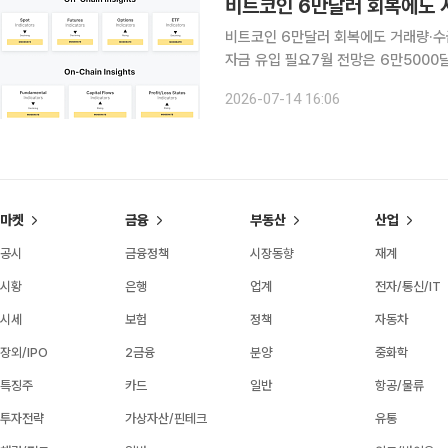
비트코인 6만달러 회복에도 
비트코인 6만달러 회복에도 거래량·수
자금 유입 필요7월 전망은 6만5000달러에 무
최근 6만달러선을 회복하며 반등에 나
2026-07-14 16:06
있다. 현물 거래량과 온체인 활동의 회
마켓
금융
부동산
산업
공시
금융정책
시장동향
재계
시황
은행
업계
전자/통신/IT
시세
보험
정책
자동차
장외/IPO
2금융
분양
중화학
특징주
카드
일반
항공/물류
투자전략
가상자산/핀테크
유통