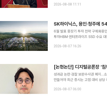
당 의원들은 환영의 뜻을 밝혔다. 국민의힘은 8일 이 대통령의 재검토 지시를 두고 정부의 정책 검
2026-08-08 11:11
토가 부실했다는 논평을 내놨다. 박성
SK하이닉스, 용인·청주에 5
6월 발표 중장기 투자 전략 구체화용인 
투자HBM·엔터프라이즈 SSD 수요 대응2033
지능(AI) 시대 급증하는 메모리 수요
2026-08-07 16:26
신규 반도체 생산시설을 건설한다. H
[논현논단] 디지털공론장 ‘침
성과급 논란·검찰 보완수사권 폐지…소
만들어야 최근 증시는 고점 대비 상당 폭 하락했지만, 정작 발표된 우리나라 반도체산업의 실적은
역대급이다. 이 거대한 영업이익을 둘
2026-08-07 06:00