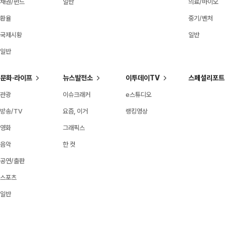
채권/펀드
일반
의료/바이오
환율
중기/벤처
국제시황
일반
일반
문화·라이프
뉴스발전소
이투데이TV
스페셜리포트
관광
이슈크래커
e스튜디오
방송/TV
요즘, 이거
랭킹영상
영화
그래픽스
음악
한 컷
공연/출판
스포츠
일반