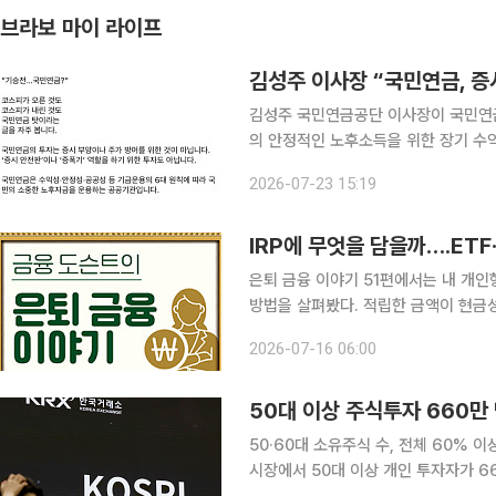
브라보 마이 라이프
김성주 국민연금공단 이사장이 국민연금
의 안정적인 노후소득을 위한 장기 수익 창출에 있다고 강조
통해 ‘기승전…국민연금?’이라는 제목의
2026-07-23 15:19
민연금 탓이라는 글을 자주 본다”며 
IRP에 무엇을 담을까….ET
은퇴 금융 이야기 51편에서는 내 개인
방법을 살펴봤다. 적립한 금액이 현금
산 성장을 기대하기 어렵고 복리 효과
2026-07-16 06:00
는 운용을 시작할 차례다. 그렇다면 I
50대 이상 주식투자 660
50·60대 소유주식 수, 전체 60% 이상
시장에서 50대 이상 개인 투자자가 