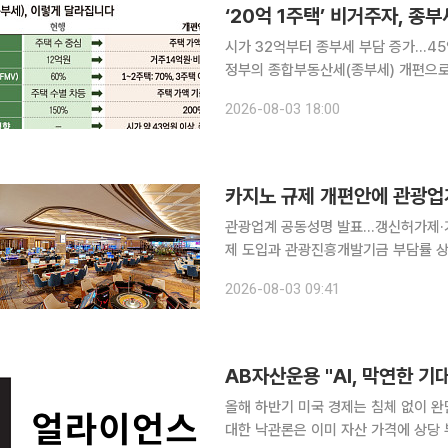
‘20억 1주택’ 비거주자, 종
시가 32억부터 종부세 부담 증가…4
정부의 종합부동산세(종부세) 개편으로
늘어나게 됐다. 시가 32~45억원에 해
2026-08-03 18:00
로 올라서다. 1주택 60세·10년 실거
카지노 규제 개편안에 관광업
관광업계 공동성명 발표…갱신허가제·기금 인상안 재검토 
제 도입과 관광진흥개발기금 부담률 상
섰다. 업계는 기금 부담 확대와 허가제 개
2026-08-03 09:41
국카지노업관광협회는 이 같은 내용을 
올해 하반기 미국 경제는 침체 없이 완
대한 낙관론은 이미 자산 가격에 상당