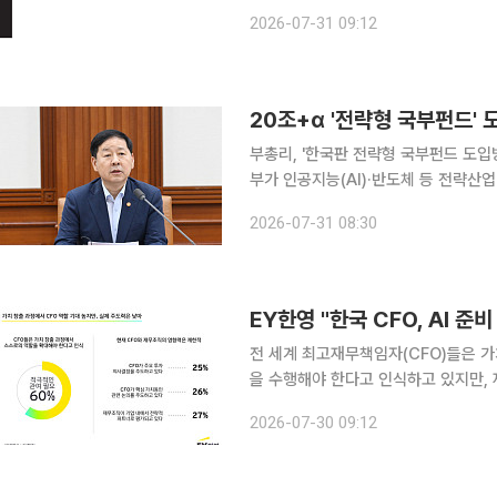
부합하는 기업 실적이 핵심 변수가 될
2026-07-31 09:12
이어갈 수 있지만, 실적이 기대치에 
20조+α '전략형 국부펀드'
부총리, '한국판 전략형 국부펀드 도입방
부가 인공지능(AI)·반도체 등 전략산업
국부펀드인 한국투자공사(KIC) 내 별
2026-07-31 08:30
상이다. 해외 금융자산에 투자해 수익을
EY한영 "한국 CFO, AI 
전 세계 최고재무책임자(CFO)들은 
을 수행해야 한다고 인식하고 있지만, 
침하지 못하고 있는 것으로 나타났다. 글로벌 회계∙컨설팅 법인 EY한영은 이러한 내용을 담은
2026-07-30 09:12
‘2026 EY 글로벌 CFO DNA 설문조사