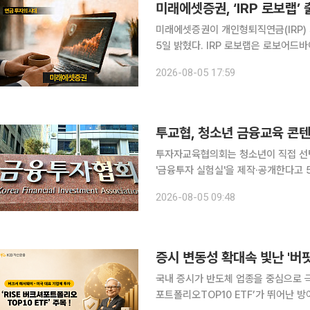
미래에셋증권, ‘IRP 로보랩
미래에셋증권이 개인형퇴직연금(IRP) 
5일 밝혔다. IRP 로보랩은 로보어드바이저가 시장 상황에 맞춰 글로벌 자산배분 포트폴리오를 구성
하고 실제 매매까지 전담하는 일임형 
2026-08-05 17:59
대신 자
투교협, 청소년 금융교육 콘텐
투자자교육협의회는 청소년이 직접 선
'금융투자 실험실'을 제작·공개한다고 5일 밝혔다. 이번 콘텐츠는 금융지
방식을 넘어, 학습자가 '금융투자 실
2026-08-05 09:48
고 그에 따른 결과를 확인하도록 설계
국내 증시가 반도체 업종을 중심으로 극
포트폴리오TOP10 ETF’가 뛰어난 