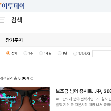
검색
전체
1주
1개월
1년
직접입력
검색결과 총
5,064
건
보조금 넘어 증시로…中, 28조
AIㆍ반도체 분야 전략기업 IPO 심사 
발행 지원 등 자본시장 개방 나서 중국이 미국과의 AI·반도체 패권 경쟁을 위해 전략산업 육성 방식
을 전환하고 있다. 기존 정부의 보조금