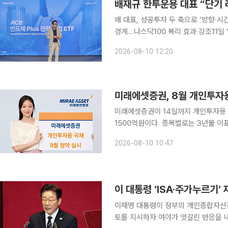
배재규 한투운용 대표 “단기
배 대표, 성공투자 두 축으로 ‘방향·시
경계…나스닥100 복리 효과 강조11일 ‘
자가 태어나면 나스닥100을 1000만 
2026-08-10 12:20
대로 팔지 말게 유언으
미래에셋증권, 8월 개인투자
미래에셋증권이 14일까지 개인투자용 국
1500억원이다. 종목별로는 3년물 이표채 30억원, 3년물 복리채 70억원, 5년물 700억원, 10년물
500억원, 20년물 200억원이다. 
2026-08-10 10:47
월보다 100억원 늘렸다. 가
이 대통령 ‘ISA·주가누르기’
이재명 대통령이 정부의 개인종합자산관
토를 지시하자 여야가 엇갈린 반응을 