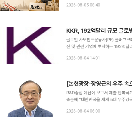
‘RISE 버크셔포트폴리오TOP10 ET
2026-08-05 08:40
서웨이가 미국 증권거래위원회(SEC)에
KKR, 192억달러 규모 글로
글로벌 사모펀드운용사(PE) 콜버그크
산 및 관련 기업에 투자하는 192억달
성했다고 4일 밝혔다. 이 펀드는 KKR의 글로벌 인프라 전략에 따라 조성된 다섯 번째 펀드로, KKR
2026-08-04 14:01
이 지금까지 결성한 인프라 펀드 중 최
[논현광장-장영근의 우주 속으
R&D중심 예산에 보고서 제출 반복국가
충분해 “대한민국을 세계 5대 우주강국으로 만들겠습니다.” 지난 20여 년 동안 정부가 가장 많이
반복한 정책 구호 중 하나다. 최근에
2026-08-04 06:00
육성을 약속했다. 지난 달 초 이재명