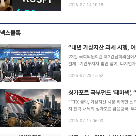
하거나 펀드를 환매해 주식시장으로 자
2026-07-14 10:18
면서 은퇴자와 예비 은퇴세대의 노후자
넥스블록
“내년 가상자산 과세 시행, 
23일 국회의원회관 제3간담회의실에서 
발제 “기관투자자∙법인 참여, 디지털자
검증으로 시장 확대해야” 디지털자산 시장은 개인 중심의 투자 시장을 넘어 법인과 기관투자자가 함
2026-07-23 15:52
께하는 시장으로 진화하고 있다. 법인의
싱가포르 국부펀드 ‘테마섹’,
“FTX 몰락, 가상자산 시장 취약한 신
자 전략 내세워 싱가포르 금융당국, 투
제 강화 따른 시장 위축” 우려 싱가포르 국부펀드 테마섹 글로벌 인베스트먼트가 가상자산 투자에
2026-07-17 06:00
여전히 망설이는 모양새다. FTX 몰