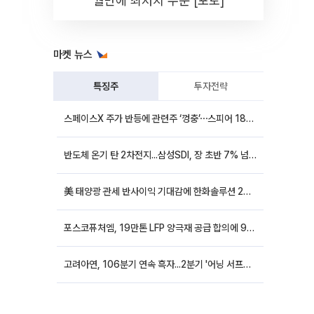
월만에 최저치 수준 [포토]
마켓 뉴스
특징주
투자전략
스페이스X 주가 반등에 관련주 ‘껑충’⋯스피어 18%ㆍ에이치브이엠 12%↑
반도체 온기 탄 2차전지...삼성SDI, 장 초반 7% 넘게 껑충
美 태양광 관세 반사이익 기대감에 한화솔루션 20%대·OCI홀딩스 14%대 급등
포스코퓨처엠, 19만톤 LFP 양극재 공급 합의에 9%대 강세
고려아연, 106분기 연속 흑자...2분기 '어닝 서프라이즈'에 장 초반 12%대 강세