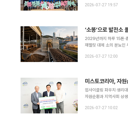
동 20명이 참여한 가운데 재
2026-07-27 19:57
여한 한 아동은 “고민을 
‘소똥’으로 발전소 
2029년까지 하루 15톤
재펠릿 대체 소의 분뇨인 우분을 고체연료로 만들어 발전소와 농업시설에서 전기와 열을 생산하는
기술 개발이 본격화한다. 
2026-07-27 12:00
설비 활용, 오염물질 처리
미스토코리아, 자원순
업사이클링 파우치·생리대 45
자원순환과 지역사회 상생을 위한 사회공헌
여성 청소년을 돕기 위해 
2026-07-27 10:02
트는 자원을 순환하고 위