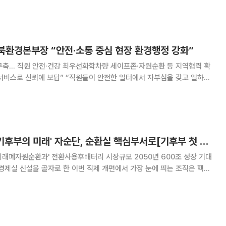
비 11.9% 감소했지만, 전분기(8183억원)보다는 0.3% 증가했다. 메탈
이클 부문 매출액이
북환경본부장 “안전·소통 중심 현장 환경행정 강화”
구축… 직원 안전·건강 최우선화학차량 세이프존·자원순환 등 지역협력 확
원들이 안전한 일터에서 자부심을 갖고 일하고,
제공하겠습니다.” 옥승철 한국환경공단 전북환경본부장은
안전과 소통, 지역협력 을 임기 중 핵심
쏟아질 폐배터리…'기후부의 미래' 자순단, 순환실 핵심부서로[기후부 첫 직제개편]
 '미래폐자원순환과' 전환사용후배터리 시장규모 2050년 600조 성장 기대
제실 신설을 골자로 한 이번 직제 개편에서 가장 눈에 띄는 조직은 핵심
 확대 기조에 따라 향후
(폐배터리)와 태양광 폐패널 등 이른바