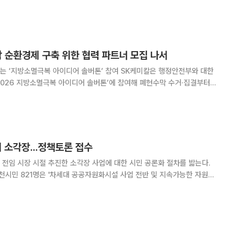
하면, 이번 시민추진단은 오산시 차원에서 기후위기 대응을 민관협력 구조
여성단체, 환경단체, 상공회의소, 외식업계,
 순환경제 구축 위한 협력 파트너 모집 나서
극복 아이디어 솔버톤’ 참여 SK케미칼은 행정안전부와 대한
2026 지방소멸극복 아이디어 솔버톤’에 참여해 폐현수막 수거·집결부터
하는 전국 단위 공급망 구축 아이디어를 공개 모집한다고 24일 밝혔다.
버톤은 정부와 기업, 지역사회가 협력해 지역
시 소각장...정책토론 접수
전임 시장 시절 추진한 소각장 사업에 대한 시민 공론화 절차를 밟는다.
천시민 821명은 '차세대 공공자원화시설 사업 전반 및 지속가능한 자원순
 정책토론 청구서'를 손훈모 시장에게 전달했다. 청구서에는 공공자원
토와 시민과 전문가가 참여한 숙의과정을