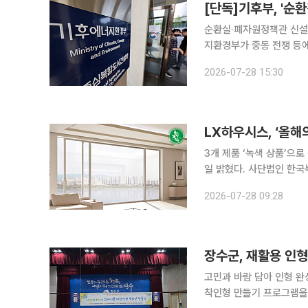
순환실·폐자원정책관 신설 
지환경부가 중동 전쟁 등에
신설을 추진한다. 사용후
2026-07-28 15:30
국장급 폐자원정책관(가칭
LX하우시스, ‘올해
3개 제품 ‘녹색 상품’으로 선정 LX하우시스가 ‘2026 대한민국 올해의 녹색상품’
일 밝혔다. 사단법인 한국녹색구매네트워크가 발표한 2026 대한민국 올해의 녹색상품에서 ‘LX지
인 뷰프레임 창호’, ‘에디
2026-07-28 09:28
이번 수상으로 LX하우시
장수군, 재활용 인
고민과 바람 담아 인형 완성또래 공감·자기
착인형 만들기 프로그램을 운영했다. 27일 장수군에 따르면 군청 군