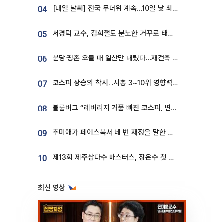
[내일 날씨] 전국 무더위 계속…10일 낮 최고 34도 육박
04
서경덕 교수, 김희철도 분노한 거꾸로 태극기⋯"엉터리는 아냐, 아쉬울 뿐"
05
분당·평촌 오를 때 일산만 내렸다…재건축 기대감도 ‘무색’
06
코스피 상승의 착시…시총 3~10위 영향력은 후퇴
07
블룸버그 “레버리지 거품 빠진 코스피, 변동성 최악 국면 지났을 가능성”
08
추미애가 페이스북서 네 번 재정을 말한 이유…7700억 추경 열쇠는 도의회에
09
제13회 제주삼다수 마스터스, 장은수 첫 우승하며 성료
10
최신 영상