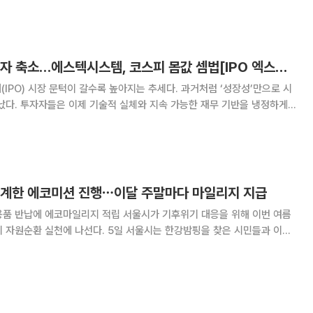
화하고, 재생원료 인증 제도를 연
본업 반등·자회사 적자 축소…에스텍시스템, 코스피 몸값 셈법[IPO 엑스레이]
(IPO) 시장 문턱이 갈수록 높아지는 추세다. 과거처럼 ‘성장성’만으로 시
났다. 투자자들은 이제 기술적 실체와 지속 가능한 재무 기반을 냉정하게
 기업들은 거시경제 불확실성 속에 실적과 성과를 입증해야 하는 시험대에
 기업의 기술 경쟁력과 재무 건전성을
연계한 에코미션 진행⋯이달 주말마다 마일리지 지급
리지 적립 서울시가 기후위기 대응을 위해 이번 여름
다. 5일 서울시는 한강밤핑을 찾은 시민들과 이달
강 밤마실 줍깅 캠페인’을 진행한다고 밝혔다. 캠페인은 이달 7일부터 29
 여의도공원과 뚝섬공원에서 참여할 수 있다