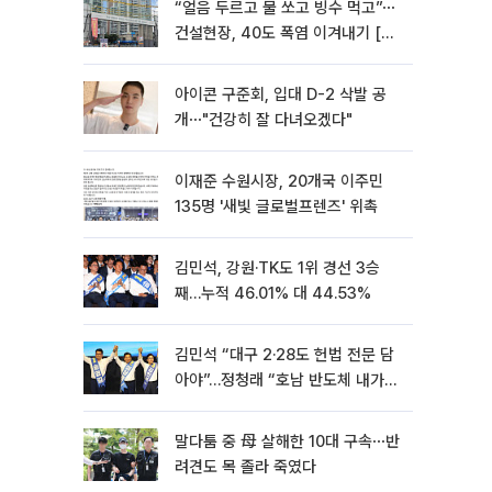
“얼음 두르고 물 쏘고 빙수 먹고”⋯
건설현장, 40도 폭염 이겨내기 [르
포]
아이콘 구준회, 입대 D-2 삭발 공
개⋯"건강히 잘 다녀오겠다"
이재준 수원시장, 20개국 이주민
135명 '새빛 글로벌프렌즈' 위촉
김민석, 강원·TK도 1위 경선 3승
째…누적 46.01% 대 44.53%
김민석 “대구 2·28도 헌법 전문 담
아야”…정청래 “호남 반도체 내가
제일 잘할 것”
말다툼 중 母 살해한 10대 구속⋯반
려견도 목 졸라 죽였다