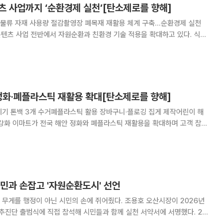
텐츠 사업까지 ‘순환경제 실천’[탄소제로를 향해]
해 물류 자재 사용량 절감촬영장 폐목재 재활용 체계 구축…순환경제 실천
콘텐츠 사업 전반에서 자원순환과 친환경 기술 적용을 확대하고 있다. 식품
분해성 소재를 선보이고, AI 기반 포장 기술로 물류 자재 사용을 줄이는
발생한 폐목재를 재활용하는 체계도 구
 정화·폐플라스틱 재활용 확대[탄소제로를 향해]
레기 톤백 3개 수거폐플라스틱 활용 장바구니·플로깅 집게 제작어린이 해
하며 고객 참여
있다. 이마트의 대표 ESG 캠페인 '가플지우(가져와
리바다)'는 매장에서 수거한 폐플라스틱
민과 손잡고 '자원순환도시' 선언
무게를 행정이 아닌 시민의 손에 쥐어줬다. 조용호 오산시장이 2026년
추진단 출범식에 직접 참석해 시민들과 함께 실천 서약서에 서명했다. 25