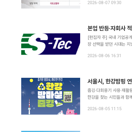
2026-08-07 09:30
리 및 유통 시스템을 일원
[편집자 주] 국내 기업공개
장 선택을 받던 시대는 지
살핀다. 상장을 추진하는
2026-08-06 16:31
섰다. 본지는 상장을 앞둔
서울시, 한강밤핑 
줍깅·다회용기 사용·재활용품 반납에 에코마일
한강을 찾는 시민들과 함께 자원순환 실천에 나선
매주 금요일과 토요일 ‘한
2026-08-05 11:15
일까지 금묘일과 토요일에