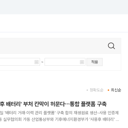
~
적용
정확도순
최신순
용후 배터리' 부처 칸막이 허문다⋯통합 플랫폼 구축
 거래·이력 관리 플랫폼' 구축 합의 재생원료 생산-사용 인증제
와 기후에너지환경부가 '사용후 배터리' 산
정책 공조에 나선다. 양 부처로 분산돼 있던 배터리 이력 관