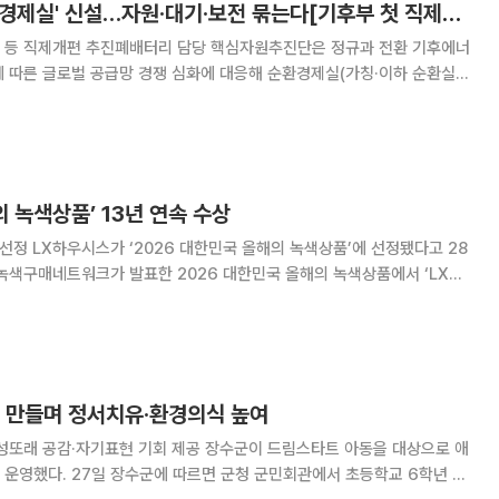
[단독]기후부, '순환경제실' 신설…자원·대기·보전 묶는다[기후부 첫 직제개편]
등 직제개편 추진폐배터리 담당 핵심자원추진단은 정규과 전환 기후에너
 따른 글로벌 공급망 경쟁 심화에 대응해 순환경제실(가칭·이하 순환실)
배터리와 태양광 폐패널 등 미래 폐자원과 폐기물·재활용 정책을 전담하는
)도 신설한다. 자원순환국·대기환경국·자연보전국 등
의 녹색상품’ 13년 연속 수상
에 선정됐다고 28
톤 바닥재·벽장재’, ‘PF보드 단열재’ 등 LX하우시스의 3개 제품이 선정됐다.
스의 벽장재와 단열재
형 만들며 정서치유·환경의식 높여
표현 기회 제공 장수군이 드림스타트 아동을 대상으로 애
민회관에서 초등학교 6학년 아