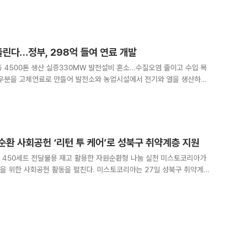
활용 소재를 활용한 애착인형 만들기 활동을 25일 진행했다. 교육에 참
적어 인형 안에 넣고 친구들과 이야기를
돌린다…정부, 298억 들여 연료 개발
·총 4500톤 생산 실증330MW 발전설비 혼소…수질오염 줄이고 수입 목
정부는 2029년까지 298억원을 투입해 우분 수거와 연료 생산부터 발전
까지 전 과정을 실증하고 상용화 기반을 마련
환 사회공헌 ‘리턴 투 케어’로 성북구 취약계층 지원
0세트 전달불용 재고 활용한 자원순환형 나눔 실천 미스토코리아가
 활동을 펼친다. 미스토코리아는 27일 성북구 취약계층
업사이클링 파우치와 생리대 450세트를 전달했다고 밝혔다. 이번 프로젝
생용품이 필요한 청소년에게 실질적인 도움을 주고