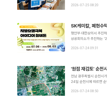
일 이투데이 취재를 종합
2026-07-25 08:20
로 전환하는 첫 시도다. 
SK케미칼, 폐현수막
행안부·대한상의서 추진하는 ‘지방소멸
상공회의소가 추진하는 ‘
전처리와 자원화까지 연결
2026-07-24 09:31
지방소멸극복 아이디어 솔
'원점 재검토' 순천
전남 광주특별시 순천시가 
24일 순천시에 따르면 순
환 정책 방향 모색을 위한 시정
2026-07-24 08:50
화시설에 대한 종합적 검