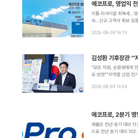
에코프로, 영업익 전
리튬·리사이클 회복세…영
속…신규 고객사 확보 집중 에코프로가 리튬 사업과 리사이클 부문의 실적 개선에 힘입어 올해
기 영업이익이 지난해 같은
2026-08-04 16:19
것으로 예상하면서도 신규
김성환 기후장관 "'
"모든 자원, 순환생태계 
요 반영""지역별 산업 전기요금제, 
이 기후부 내 '순환경제실
2026-08-04 16:04
들고, 이 문제를 총괄할 
에코프로, 2분기 영
매출은 전년 동기 대비 11.9% 줄어 에코프로그룹은 연결 기준 올 2분기
으로 전년 동기 대비 102.7% 