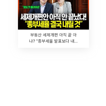
부동산 세제개편 아직 끝 아
냐? "종부세율 발표보다 내릴
것" 장기거주·양도세 전망 I 집
땅지성 I 김인만, 진미윤