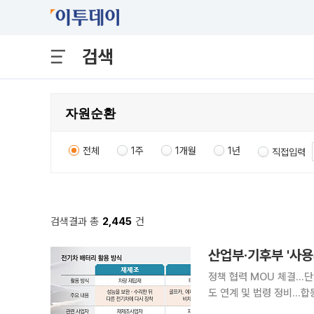
검색
전체
1주
1개월
1년
직접입력
검색결과 총
2,445
건
산업부·기후부 '사
정책 협력 MOU 체결…단일 '배터리
도 연계 및 법령 정비…합동 실무협의회 가동 산업통상부
업 육성을 위해 부처 간 칸막이를 허물고 