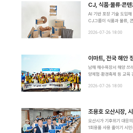
CJ, 식품·물류·콘
AI 기반 포장 기술 도입
CJ그룹이 식품과 물류, 
부산물을 활용한 제품과 생
2026-07-26 18:00
한편 드라마 촬영장에서 
이마트, 전국 해안
남해 해수욕장서 해양 쓰
양체험·환경축제 등 교육 강화 이마트가 전국 해안 정화와 폐플라스틱 재활용을 확대
형 ESG(환경·사회·지배구조) 활동을 강화하고 
2026-07-26 18:00
요 플라스틱, 지켜가요 우
조용호 오산시장, 시
오산시가 기후위기 대응의 
1회용품 사용 줄이기 시민