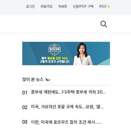
로그인
회원가입
속보창
신문/PDF 구독
RSS
많이 본 뉴스
종부세 개편에도…1·3주택 종부세 격차 2028년부터 확대
01
미국, 가상자산 포괄 규제 속도…상원, ‘클래리티법’ 9월 절차투표 추진
02
03
이란, 미국에 호르무즈 합의 조건 제시…美 “경기 아직 안 끝나” [종합]