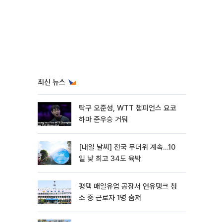
최신 뉴스
탁구 오준성, WTT 챔피언스 요코
하마 준우승 거둬
[내일 날씨] 전국 무더위 계속…10
일 낮 최고 34도 육박
평택 매일유업 공장서 연유탱크 청
소 중 근로자 1명 숨져