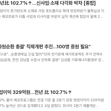
년比 102.7%↑…신사업·소재 다각화 박차 [종합]
업이익 증가반도체 소재로 사업 포트폴리오 확대 방침하반기 불확실성 지
 2분
 기간보다 두 배 이상 증가했다. 회사는 하반기 업황 불확실성이 이어질
 고객사 확보와 신사업 확대를 통해 성장 기반을 강
자원순환 총괄' 직제개편 추진…100명 증원 필요"
안으로"…순환경제실 신설 협의"12차 전기본에 메가프로젝트 추가 전력수
한전 감당할 수준서 인하폭 결정" 김성환 기후에너지환경부 장관
' 신설 추진과 관련해 "소위 모든 자원을 순환 생태계 안에 두는 체계를 만
수 있는 직제 개편을 행정안전부와 협의하
업이익 329억원…전년 比 102.7%↑
 잠정 영업이익이 329억원
늘어난 것으로 집계됐다고 4일 밝혔다. 회사의 2분기 매출액은