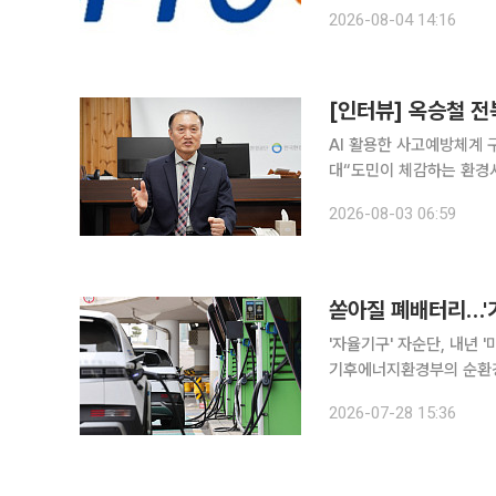
8208억원으로 전년 동기 대
2026-08-04 14:16
시세 및 환율 효과로 리사
[인터뷰] 옥승철 전
AI 활용한 사고예방체계 
대“도민이 체감하는 환경서비스로 신뢰에 보답” “직
전북도민이 체감할 수 있는 환경서비스를 
2026-08-03 06:59
3일 본지와의 인터뷰에서 
'자율기구' 자순단, 내년
기후에너지환경부의 순환경
자원순환경제추진단(자순단)이다. 정부의 전기차 보급·태양광 등 재생에너지
2026-07-28 15:36
다량 발생할 사용후배터리