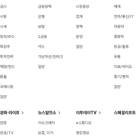
공시
금융정책
시장동향
재계
시황
은행
업계
전자/통신/IT
시세
보험
정책
자동차
장외/IPO
2금융
분양
중화학
특징주
카드
일반
항공/물류
투자전략
가상자산/핀테크
유통
채권/펀드
일반
의료/바이오
환율
중기/벤처
국제시황
일반
일반
문화·라이프
뉴스발전소
이투데이TV
스페셜리포트
관광
이슈크래커
e스튜디오
방송/TV
요즘, 이거
랭킹영상