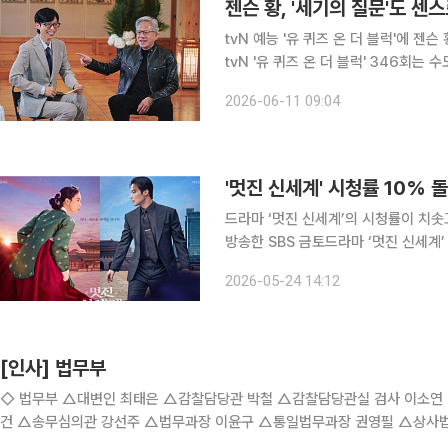
젠슨 황, '세기의 질문'도 센
tvN 예능 '유 퀴즈 온 더 블럭'에 젠슨 황 
tvN '유 퀴즈 온 더 블럭' 346회는 
고 8.5%로 2025~2026년 통틀어
2026-06-11 09:04
며, 전국 가구 기준 역시 평균 5
'멋진 신세계' 시청률 10% 
드라마 ‘멋진 신세계’의 시청률이 치솟고 있다. 24일 시청률 조사회사 닐슨코리
방송한 SBS 금토드라마 ‘멋진 신세계’ 6회
인 22일 방송한 5회(9.5%)와 비교했
2026-05-24 14:12
이다. 지난 8일 첫 방송된 ‘멋진 신세계
[인사] 법무부
◇ 법무부 △대변인 최태은 △감찰담당관 박철 △감찰담당관실 검사 이소연 △형사사법공통시스템운영단장 박은혜 △법무심의관 권내
건 △송무심의관 강선주 △법무과장 이윤구 △통일법무과장 권영필 △상사법
나 △형사기획과장 조재철 △공공형사과장 박지훈 △형사법제과장 최형규 