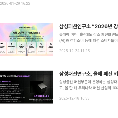
2026-01-29 16:22
올해에 이어 내년에도 강소 패션브랜드
(AI)과 경험소비 등에 패션 소비자들이 높은 관심
영하는 삼성패션연구소는 6개 키워드를 
2025-12-24 11:25
키워드를 W.I.L.L.O.W와 수기응변(
삼성패션연구소, 올해 패션 키워
삼성물산 패션부문이 운영하는 삼성패션연
고, 올 한 해 우리나라 패션 산업의 10대 이슈를 18일 공개
패션연구소는 국내·외 패션 시장 환경
2025-12-18 16:33