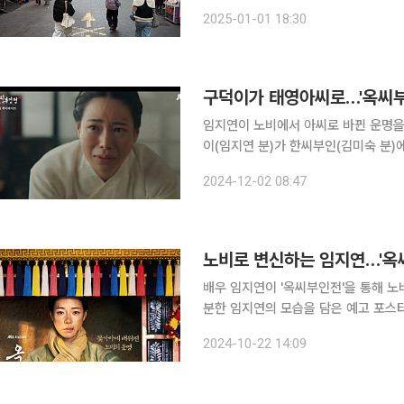
물가에 따른 소비심리 위축으로 인해 
2025-01-01 18:30
가락하는 이상기후까지 겹치면서 내수
구덕이가 태영아씨로…'옥씨부
임지연이 노비에서 아씨로 바뀐 운명을 살게 됐다. 1일 방송된 JTBC '옥
이(임지연 분)가 한씨부인(김미숙 분)에
는 자신을 옥태영으로 아는 한씨부인에
2024-12-02 08:47
던 주막에서 일하던 종입니다. 아씨는
노비로 변신하는 임지연…'옥씨
배우 임지연이 '옥씨부인전'을 통해 노비로 변신한다. 22일 '옥씨부인전
분한 임지연의 모습을 담은 예고 포스터를 최초 공개했다. '옥씨부인
든 것이 가짜였던 외지부 옥태영(임지연
2024-10-22 14:09
영우 분)의 치열한 생존 사기극을 그린