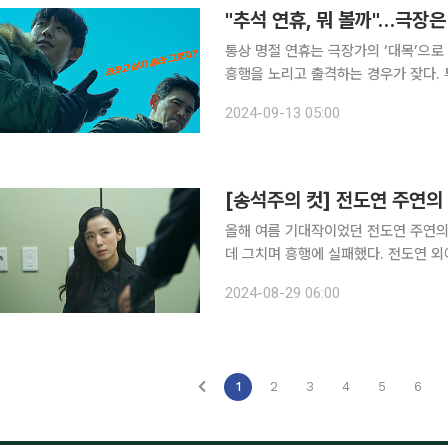
"추석 연휴, 뭐 볼까"…극장은 
통상 명절 연휴는 극장가의 ‘대목’으로
흥행을 노리고 출격하는 경우가 잦다. 
나를 선보인다. 지난해 추석 연휴 직전에는
2024-09-13 05:00
집’ 등 3편이 같은 날 개봉했고, 올 설
[송석주의 컷] 전도연 주연의 
올해 여름 기대작이었던 전도연 주연의 
데 그치며 흥행에 실패했다. 전도연 외
음을 움직이지는 못했다. 네이버 기준 
2024-08-29 06:00
없다”, “재미, 긴장감, 메시지가 없다”
1
2
3
4
5
6