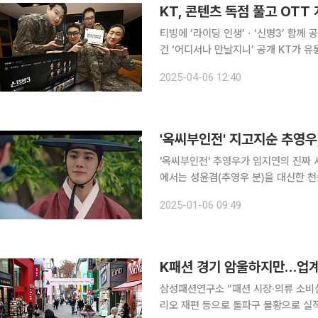
KT, 콘텐츠 독점 풀고 OT
티빙에 ‘라이딩 인생’ㆍ‘신병3’ 함께 
건 ‘어디서나 만날지니’ 공개 KT가 유통 전략 개편을 통해 국내외 다양한 플랫폼에서 콘텐츠 접근성
을 높이고 ‘메이드 바이 KT(Made By KT
2025-04-06 12:40
터넷TV(IPTV) 플랫폼 지니 TV에서 
'옥씨부인전' 지고지순 추영우
'옥씨부인전' 추영우가 임지연의 진짜 서방님이 됐다. 5일 방송된 JTBC
에서는 성윤겸(추영우 분)을 대신한 천
님'이라는 호칭을 듣게 됐다. 자신을 구하기 위해 성윤겸인 척했던 천승휘의 사연을 들은 옥태영은
2025-01-06 09:49
청수현을 떠나겠다고 공표했다. 이에 
K패션 경기 암울하지만…업계, 
삼성패션연구소 “패션 시장·의류 소비심
리오 재편 등으로 돌파구 불황으로 실적 부진에 빠진 패션업계는 2025년 새해에도 고민이 깊다. 고