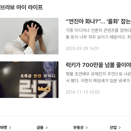
브라보 마이 라이프
“연진아 화나?”… ‘울화’ 잡
각종 미디어나 언론의 콘텐츠를 접하다 
통 등이 너무 자주 보이기 때문이다. 
학폭 가해자 박연진 역을 맡았던 배우
2023-03-29 16:01
도 예민함이 지속돼 어려움을 겪었음을
럭키가 700만을 넘볼 줄이야
명품 조연배우 유해진이 주연으로 나온
서 봤다. 어쩐지 짜임새가 일본 냄새가 난다 했더니 일본 영화 ‘열쇠도둑의 방법’을 리메이크한 영화
라고 한다. 일본식 코미디는 좀 황당하
2016-11-15 10:03
으로 끝낸다. 우리 영화 ‘7번방의 선
마켓
금융
부동산
산업