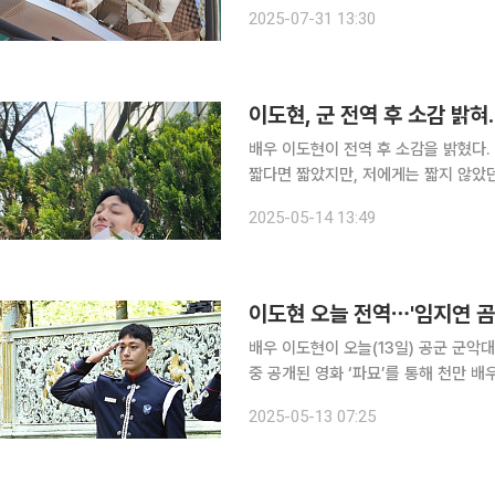
드로 집중 육성한다는 전략이다. 더엣지는 2021년부터 2024년까지 누적 주문액만 1조 원을 돌파
2025-07-31 13:30
한 CJ온스타일 여성 패션 부문 1위 브
이도현, 군 전역 후 소감 밝
배우 이도현이 전역 후 소감을 밝혔다. 14일 이도현은 자신의 인스타그램 계정을 통해 “길다면 길고
짧다면 짧았지만, 저에게는 짧지 않았던
께 장문의 글과 사진을 올렸다. 이어 “참 길게만 느껴졌던 시간이 막상 지나고 나니 빨리 지나간 것
2025-05-14 13:49
같아 아쉽기도 하지만 후회 없이 최선을
이도현 오늘 전역⋯'임지연 곰
배우 이도현이 오늘(13일) 공군 군악대
중 공개된 영화 ‘파묘’를 통해 천만 
인상을 받았다. 당시 연인인 배우 임지
2025-05-13 07:25
이도현의 차기작은 홍자매 작가의 신