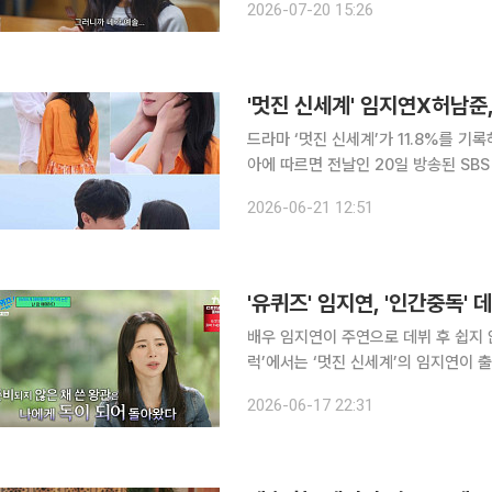
2026-07-20 15:26
여정은 “13살 조카와 친해지고 싶다”
드라마 ‘멋진 신세계’가 11.8%를 기록하며 대단원의 막
아에 따르면 전날인 20일 방송된 SBS
11.8%, 전국 11.8%의 시청률을 기록했다. 마지막 회에서는 신서리(임지연 분)와 차세계(
2026-06-21 12:51
가 비극적인 전생의 운명을 뒤바꾸고 
'유퀴즈' 임지연, '인간중독' 
배우 임지연이 주연으로 데뷔 후 쉽지 않았던 시절을 털어놨다. 
럭’에서는 ‘멋진 신세계’의 임지연이 출연해 자신의
독’으로 데뷔후 힘든 시간을 보냈다고
2026-06-17 22:31
다. 나라는 배우를 알리는 게 너무 어