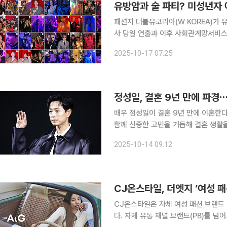
유방암과 술 파티? 미성년자
패션지 더블유코리아(W KOREA)가 
사 당일 연출과 이후 사회관계망서비스(S
서울 종로구 포시즌스호텔에서 열린 제20회
2025-10-17 07:25
게시물에 비판 댓글이 폭주했고 일부 
정성일, 결혼 9년 만에 파경
배우 정성일이 결혼 9년 만에 이혼한다. 소속사 엑스와이지스튜디오는 14일 "오랜 시간 배
함께 신중한 고민을 거듭해 결혼 생활을 마무리하기로 
가 아닌 서로 간의 원만한 합의에 따라
2025-10-14 09:12
의 길을 응원하며, 아이의 양육에 대해
CJ온스타일, 더엣지 ‘여성 
CJ온스타일은 자체 여성 패션 브랜드 ‘
다. 자체 유통 채널 브랜드(PB)를 넘